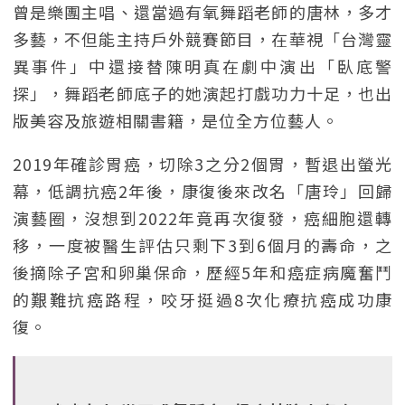
曾是樂團主唱、還當過有氧舞蹈老師的唐林，多才
多藝，不但能主持戶外競賽節目，在華視「台灣靈
異事件」中還接替陳明真在劇中演出「臥底警
探」，舞蹈老師底子的她演起打戲功力十足，也出
版美容及旅遊相關書籍，是位全方位藝人。
2019年確診胃癌，切除3之分2個胃，暫退出螢光
幕，低調抗癌2年後，康復後來改名「唐玲」回歸
演藝圈，沒想到2022年竟再次復發，癌細胞還轉
移，一度被醫生評估只剩下3到6個月的壽命，之
後摘除子宮和卵巢保命，歷經5年和癌症病魔奮鬥
的艱難抗癌路程，咬牙挺過8次化療抗癌成功康
復。