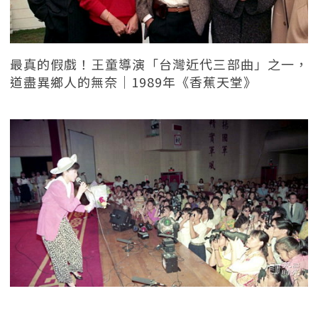
最真的假戲！王童導演「台灣近代三部曲」之一，
道盡異鄉人的無奈｜1989年《香蕉天堂》