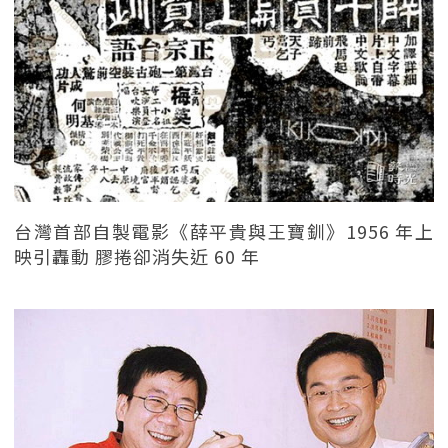
台灣首部自製電影《薛平貴與王寶釧》1956 年上
映引轟動 膠捲卻消失近 60 年