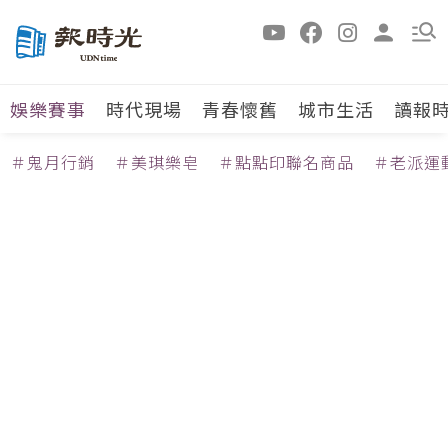
娛樂賽事
時代現場
青春懷舊
城市生活
讀報
＃鬼月行銷
＃美琪樂皂
＃點點印聯名商品
＃老派運