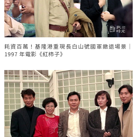
耗資百萬！基隆港重現長白山號國軍撤退場景｜
1997 年電影《紅柿子》