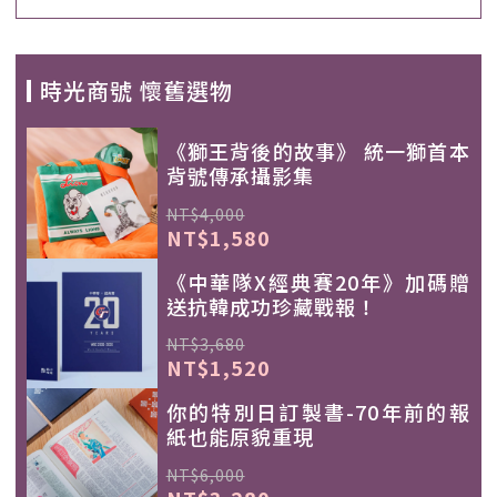
時光商號 懷舊選物
《獅王背後的故事》 統一獅首本
背號傳承攝影集
NT$4,000
NT$1,580
《中華隊X經典賽20年》加碼贈
送抗韓成功珍藏戰報！
NT$3,680
NT$1,520
你的特別日訂製書-70年前的報
紙也能原貌重現
NT$6,000