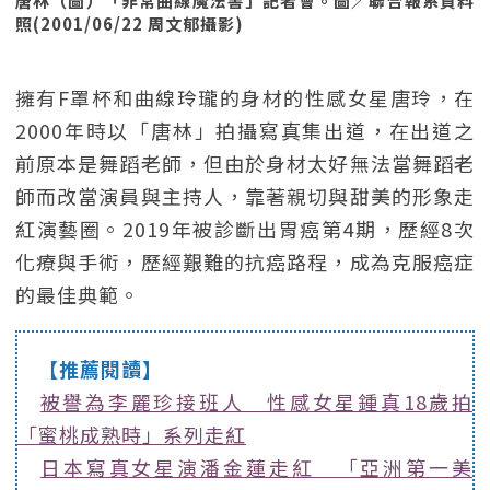
唐林（圖）「非常曲線魔法書」記者會。圖／聯合報系資料
照(2001/06/22 周文郁攝影)
擁有F罩杯和曲線玲瓏的身材的性感女星唐玲，在
2000年時以「唐林」拍攝寫真集出道，在出道之
前原本是舞蹈老師，但由於身材太好無法當舞蹈老
師而改當演員與主持人，靠著親切與甜美的形象走
紅演藝圈。2019年被診斷出胃癌第4期，歷經8次
化療與手術，歷經艱難的抗癌路程，成為克服癌症
的最佳典範。
【推薦閱讀】
被譽為李麗珍接班人 性感女星鍾真18歲拍
「蜜桃成熟時」系列走紅
日本寫真女星演潘金蓮走紅 「亞洲第一美