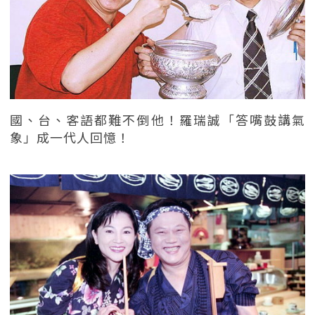
國、台、客語都難不倒他！羅瑞誠「答嘴鼓講氣
象」成一代人回憶！