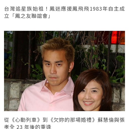
台灣追星族始祖！鳳迷應援鳳飛飛1983年自主成
立「鳳之友聯誼會」
從《心動列車》到《欠妳的那場婚禮》蘇慧倫與張
孝全 23 年後的重逢