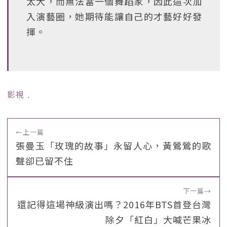
太大，而無法當一個舞蹈家，因此這次加
入演藝圈，她期待能讓自己的才藝好好發
揮。
影視
﹒
←
上一篇
張曼玉「玫瑰的故事」永留人心，黃鶯鶯的歌
聲卻已留不住
下一篇
→
還記得這場神級演出嗎？2016年BTS首登台灣
除夕「紅白」大喊芒果冰