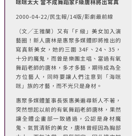
咪咪太大 當不成舞蹈家F級唐林將出寫真
2000-04-22/民生報/14版/影劇最前線
（文╱王雅蘭）又有「F 級」美女加入演
藝圈！新人唐林是惠聚多媒體即將推出的
寫真新美女，她的三圍 34F、24、35，
十分的魔鬼，而曾是樂團主唱、當過有氧
舞蹈老師的唐林，多才多藝，期待成為全
方位藝人，同時要讓人們注意到「海咪
咪」族的才藝，而不光只是身材。
惠聚多媒體董事長張惠美遍尋新人不著，
突然想起以前的有氧舞蹈老師唐林，果然
讓全體企畫部一致通過，公認是身材魔
鬼、氣質清新的美女，唐林曾經因為胸部