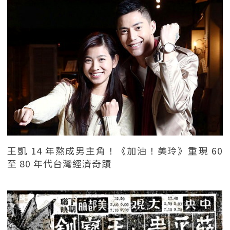
王凱 14 年熬成男主角！《加油！美玲》重現 60
至 80 年代台灣經濟奇蹟