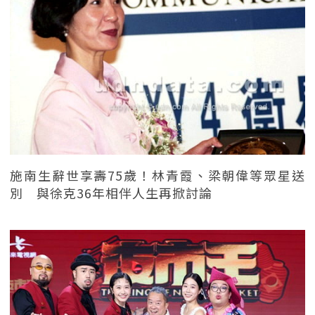
施南生辭世享壽75歲！林青霞、梁朝偉等眾星送
別 與徐克36年相伴人生再掀討論