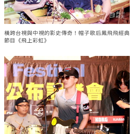
橫跨台視與中視的影史傳奇！帽子歌后鳳飛飛經典
節目《飛上彩虹》