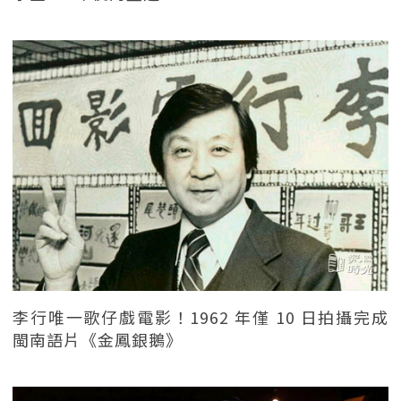
李行唯一歌仔戲電影！1962 年僅 10 日拍攝完成
閩南語片《金鳳銀鵝》