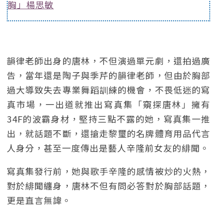
胸」楊思敏
韻律老師出身的唐林，不但演過單元劇，還拍過廣
告，當年還是陶子與季芹的韻律老師，但由於胸部
過大導致失去專業舞蹈訓練的機會，不畏低迷的寫
真市場，一出道就推出寫真集「窺探唐林」擁有
34F的波霸身材，堅持三點不露的她，寫真集一推
出，就話題不斷，還搶走黎璽的名牌體育用品代言
人身分，甚至一度傳出是藝人辛隆前女友的緋聞。
寫真集發行前，她與歌手辛隆的感情被炒的火熱，
對於緋聞纏身，唐林不但有問必答對於胸部話題，
更是直言無諱。