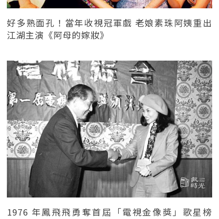
好多熟面孔！當年收視冠軍戲 老娘素珠阿姨重出
江湖主演《阿母的嫁妝》
1976 年鳳飛飛勇奪首屆「電視金像獎」歌星榜