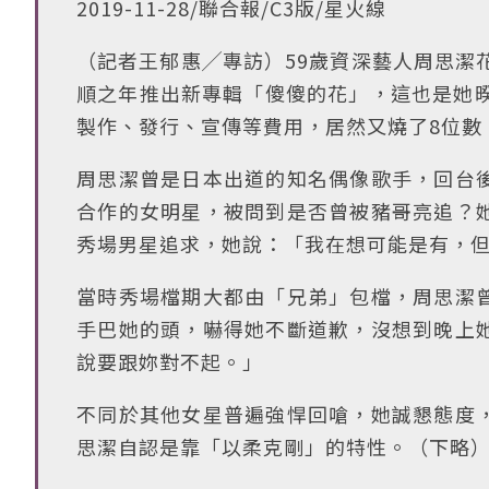
2019-11-28/聯合報/C3版/星火線
（記者王郁惠╱專訪）59歲資深藝人周思潔
順之年推出新專輯「傻傻的花」，這也是她暌
製作、發行、宣傳等費用，居然又燒了8位數
周思潔曾是日本出道的知名偶像歌手，回台
合作的女明星，被問到是否曾被豬哥亮追？
秀場男星追求，她說：「我在想可能是有，
當時秀場檔期大都由「兄弟」包檔，周思潔
手巴她的頭，嚇得她不斷道歉，沒想到晚上
說要跟妳對不起。」
不同於其他女星普遍強悍回嗆，她誠懇態度
思潔自認是靠「以柔克剛」的特性。（下略