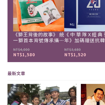
《獅王背後的故事》 統
《中華隊X經典
一獅首本背號傳承攝影
年》加碼贈送抗
集
珍藏戰報！
NT$4,000
NT$3,680
NT$1,580
NT$1,520
最新文章