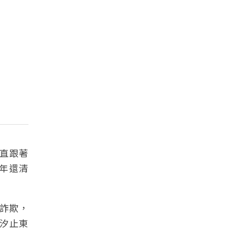
直跟著
年還清
業詐欺，
在汐止東