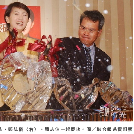
法，鄭弘儀〈右〉、簡志信一起慶功。圖／聯合報系資料照