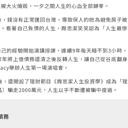
司竟被大火燒毀，一夕之間人生的心血全部歸零。
後，錢沒有正常匯回台灣，導致保人的她為避免房子被
借錢。看著自己負債的人生，周思潔笑笑認為「人生最
己的經驗開始演講授課，連續9年每天睡不到3小時，
7年將上億債務還清之後反轉人生，讓自己從谷底翻身
acy舉辦人生第一場演唱會。
壇後，還開設了理財節目《周思潔人生投資學》成為「
昌）騙走2000萬元，人生以乎不斷遭被騙中度過。
債務