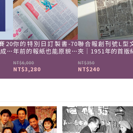
賽20
你的特別日訂製書-70
聯合報創刊號L型
韓成功
年前的報紙也能原貌重
夾｜1951年的首版
現
NT$6,000
NT$350
NT$3,280
NT$240