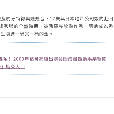
及虎牙特徵與娃娃音，17歲與日本唱片公司簽約赴日
逢秀場的全盛時期，被豬哥亮欽點作秀，讓她成為秀
人生賺進一桶又一桶的金。
捉！ 2009年豬哥亮復出演藝圈成最轟動娛樂新聞
美」膾炙人口