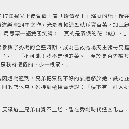
花17年還光上億負債，有「還債女王」稱號的她，選
違樂壇24年之作，光是專輯造型就斥資百萬，加上
，周思潔一語雙關笑說：「真的是傻傻的花（錢）。
後參與了秀場的全盛時期，成為已故秀場天王豬哥亮
她直呼：「不可能！我不是他的菜。」至於是否曾被
但是我就傻傻的、少一根筋。」
曾因趕場遲到，兄弟把票房不好的氣遷怒於她，譙她
她回飯店休息，卻接到櫃檯電話說：「樓下有一群人
，反讓道上兄弟自覺不上道。能在秀場時代逢凶化吉
）