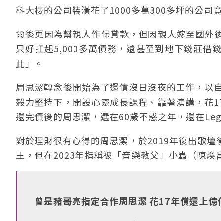
科大樓的公司裝潢花了1000多萬300多坪的公
爾後更因為幫親人作保貸款，但因親人嫁至國外
只好扛起5,000多萬債務，還甚至到地下錢莊
此」。
周思潔轉念後開始為了還債沒日沒夜的工作，以自
毅力堅持下，開設心靈成長課程、靠著演講，花1
還完債後的周思潔，選在60歲不惑之年，還在Leg
對於理財很有心得的周思潔，於2019年復出歌
王，但在2023年指稱被「音樂教父」小蟲（陳煥
曾是豬哥亮指定合作周思潔 花17年償還上億