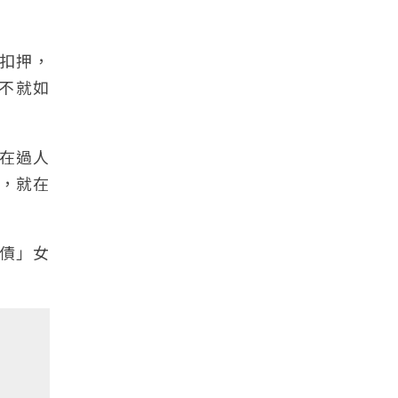
扣押，
慘不就如
在過人
，就在
理債」女