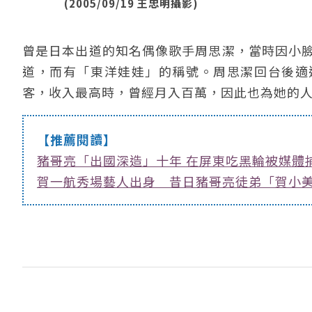
(2005/09/19 王忠明攝影)
曾是日本出道的知名偶像歌手周思潔，當時因小臉
道，而有「東洋娃娃」的稱號。周思潔回台後適
客，收入最高時，曾經月入百萬，因此也為她的
【推薦閱讀】
豬哥亮「出國深造」十年 在屏東吃黑輪被媒體捕
賀一航秀場藝人出身 昔日豬哥亮徒弟「賀小