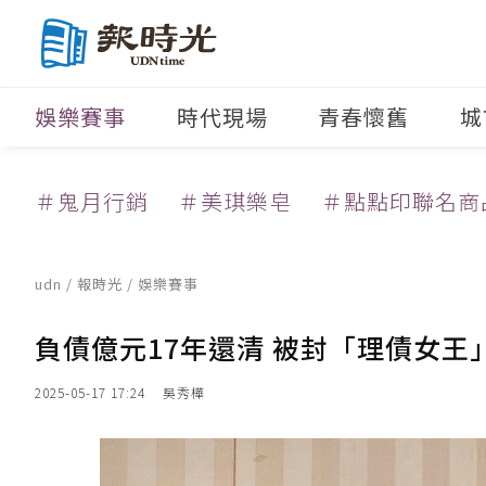
娛樂賽事
時代現場
青春懷舊
城
＃鬼月行銷
＃美琪樂皂
＃點點印聯名商
udn
/
報時光
/
娛樂賽事
負債億元17年還清 被封「理債女王
2025-05-17 17:24
吳秀樺