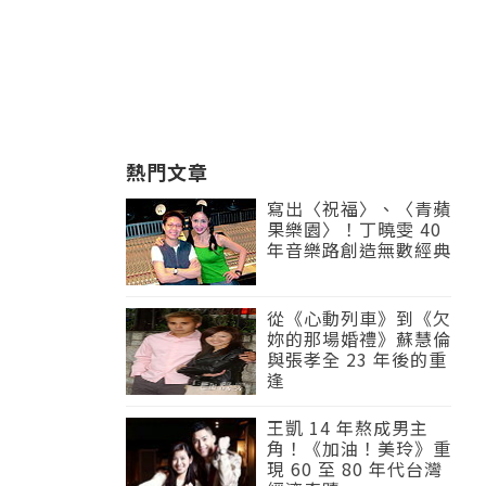
熱門文章
寫出〈祝福〉、〈青蘋
果樂園〉！丁曉雯 40
年音樂路創造無數經典
從《心動列車》到《欠
妳的那場婚禮》蘇慧倫
與張孝全 23 年後的重
逢
王凱 14 年熬成男主
角！《加油！美玲》重
現 60 至 80 年代台灣