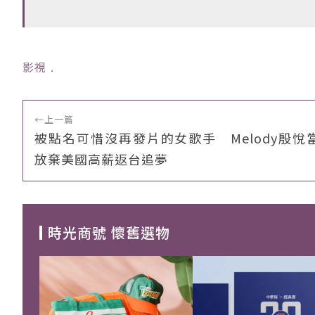
影視
﹒
←
上一篇
被點名可惜沒再發片的女歌手 Melody殷悅
放棄美國高薪返台追夢
時光商號 懷舊選物