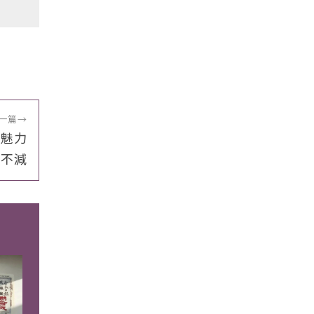
一篇
→
薇魅力
不減