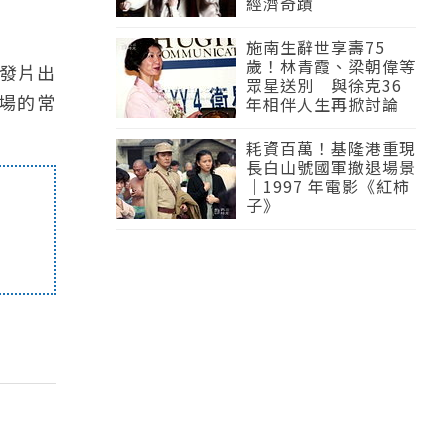
經濟奇蹟
施南生辭世享壽75
歲！林青霞、梁朝偉等
發片出
眾星送別 與徐克36
場的常
年相伴人生再掀討論
耗資百萬！基隆港重現
長白山號國軍撤退場景
｜1997 年電影《紅柿
子》