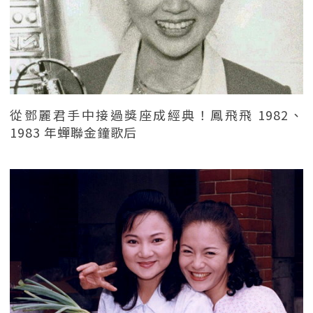
從鄧麗君手中接過獎座成經典！鳳飛飛 1982、
1983 年蟬聯金鐘歌后