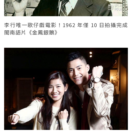
李行唯一歌仔戲電影！1962 年僅 10 日拍攝完成
閩南語片《金鳳銀鵝》