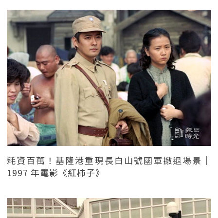
耗資百萬！基隆港重現長白山號國軍撤退場景｜
1997 年電影《紅柿子》