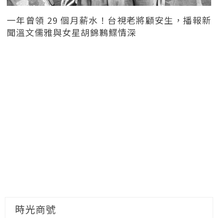
一年曾領 29 個月薪水！台視老將顧安生，播報新
聞溫文儒雅與女星胡錦鶼鰈情深
時光商號