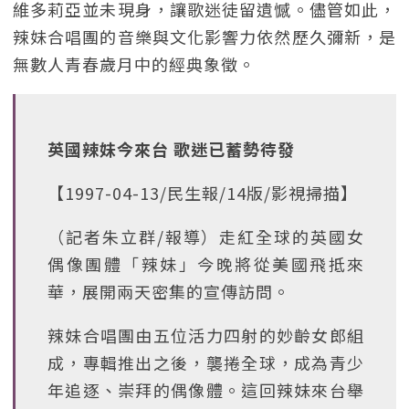
維多莉亞並未現身，讓歌迷徒留遺憾。儘管如此，
辣妹合唱團的音樂與文化影響力依然歷久彌新，是
無數人青春歲月中的經典象徵。
英國辣妹今來台 歌迷已蓄勢待發
【1997-04-13/民生報/14版/影視掃描】
（記者朱立群/報導）走紅全球的英國女
偶像團體「辣妹」今晚將從美國飛抵來
華，展開兩天密集的宣傳訪問。
辣妹合唱團由五位活力四射的妙齡女郎組
成，專輯推出之後，襲捲全球，成為青少
年追逐、崇拜的偶像體。這回辣妹來台舉