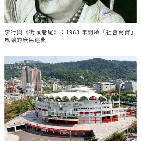
李行與《街頭巷尾》：1963 年開啟「社會寫實」
風潮的庶民經典