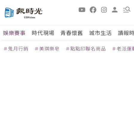
娛樂賽事
時代現場
青春懷舊
城市生活
讀報
＃鬼月行銷
＃美琪樂皂
＃點點印聯名商品
＃老派運