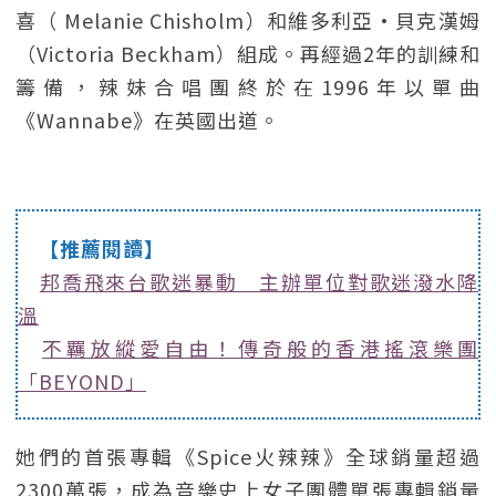
喜（ Melanie Chisholm）和維多利亞·貝克漢姆
（Victoria Beckham）組成。再經過2年的訓練和
籌備，辣妹合唱團終於在1996年以單曲
《Wannabe》在英國出道。
【推薦閱讀】
邦喬飛來台歌迷暴動 主辦單位對歌迷潑水降
溫
不羈放縱愛自由！傳奇般的香港搖滾樂團
「BEYOND」
她們的首張專輯《Spice火辣辣》全球銷量超過
2300萬張，成為音樂史上女子團體單張專輯銷量