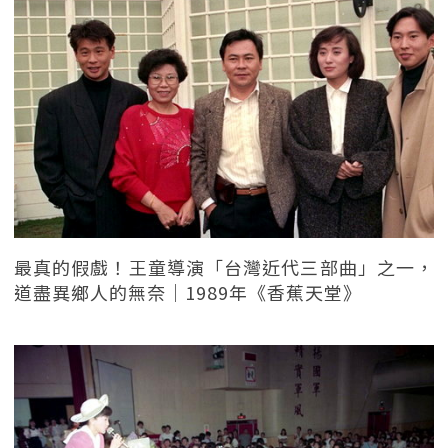
最真的假戲！王童導演「台灣近代三部曲」之一，
道盡異鄉人的無奈｜1989年《香蕉天堂》