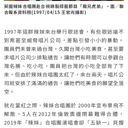
英國辣妹合唱團赴台視錄製綜藝節目「龍兄虎弟」。圖／聯
合報系資料照(1997/04/15 王宏光攝影)
1997年這群辣妹來台舉行歌迷會，有些歌迷搶不
到票甚至威脅唱片公司，差點引發小小的暴動。
團員們未曾來過台灣，久聞台灣小吃美食，甚至要
求唱片公司少排點通告，讓她們有時間可以參觀台
灣名勝、吃小吃，團員把台灣的小吃全部背了下
來，但由於辣妹合唱團太紅了，來台兩天，唱片公
司就安排了滿滿的通告，讓她們吃美食的願望全落
空。
就在當紅之際，辣妹合唱團於 2000年宣布單飛不
解散，5人在2012年倫敦奧運閉幕難得合體，
2019年「辣妹」合唱團演唱會卻「五缺一」貝嫂