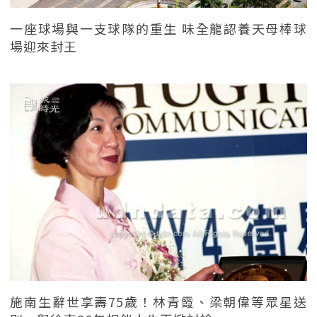
一座球場與一支球隊的重生 味全龍認養天母棒球
場迎來封王
施南生辭世享壽75歲！林青霞、梁朝偉等眾星送