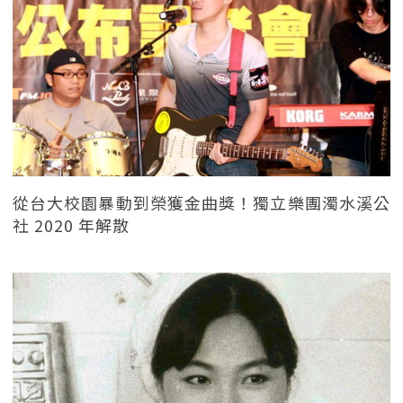
從台大校園暴動到榮獲金曲獎！獨立樂團濁水溪公
社 2020 年解散