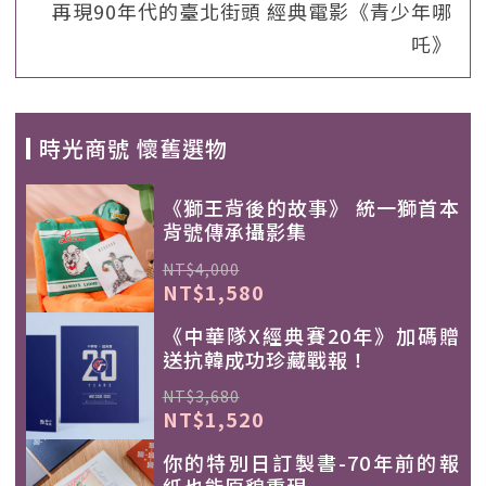
再現90年代的臺北街頭 經典電影《青少年哪
吒》
時光商號 懷舊選物
《獅王背後的故事》 統一獅首本
背號傳承攝影集
NT$4,000
NT$1,580
《中華隊X經典賽20年》加碼贈
送抗韓成功珍藏戰報！
NT$3,680
NT$1,520
你的特別日訂製書-70年前的報