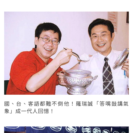
國、台、客語都難不倒他！羅瑞誠「答嘴鼓講氣
象」成一代人回憶！