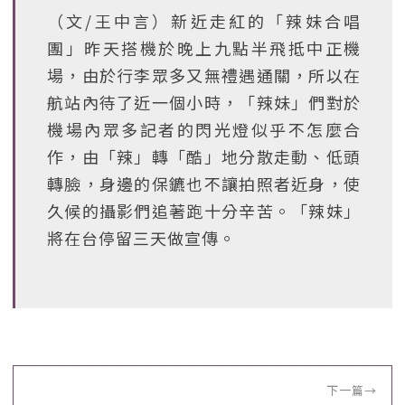
（文/王中言）新近走紅的「辣妹合唱
團」昨天搭機於晚上九點半飛抵中正機
場，由於行李眾多又無禮遇通關，所以在
航站內待了近一個小時，「辣妹」們對於
機場內眾多記者的閃光燈似乎不怎麼合
作，由「辣」轉「酷」地分散走動、低頭
轉臉，身邊的保鑣也不讓拍照者近身，使
久候的攝影們追著跑十分辛苦。「辣妹」
將在台停留三天做宣傳。
下一篇
→