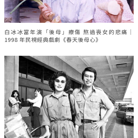
白冰冰當年演「後母」療傷 熬過喪女的悲痛｜
1998 年民視經典戲劇《春天後母心》