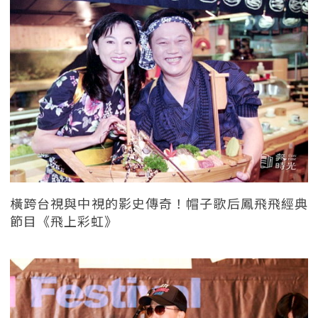
橫跨台視與中視的影史傳奇！帽子歌后鳳飛飛經典
節目《飛上彩虹》