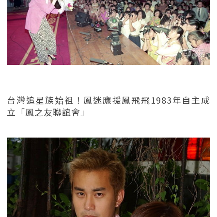
台灣追星族始祖！鳳迷應援鳳飛飛1983年自主成
立「鳳之友聯誼會」