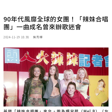
90年代風靡全球的女團！「辣妹合唱
團」一曲成名曾來辦歌迷會
2024-11-19 18:38
吳秀樺
英國「辣妹合唱團」來台。圖為媚兒碧（Mel B）（左