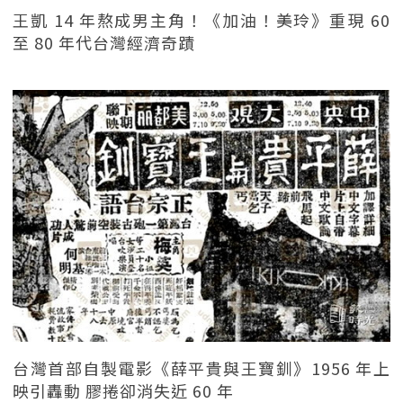
王凱 14 年熬成男主角！《加油！美玲》重現 60
至 80 年代台灣經濟奇蹟
台灣首部自製電影《薛平貴與王寶釧》1956 年上
映引轟動 膠捲卻消失近 60 年