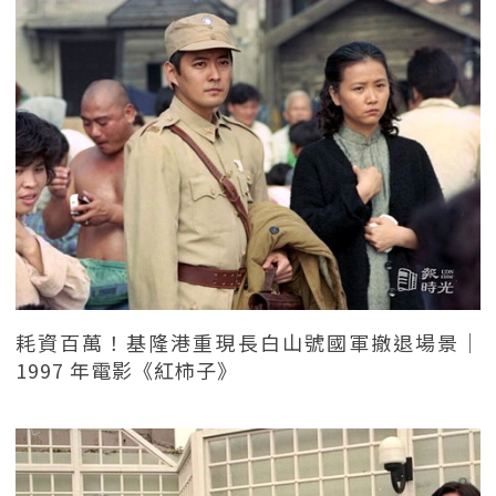
耗資百萬！基隆港重現長白山號國軍撤退場景｜
1997 年電影《紅柿子》