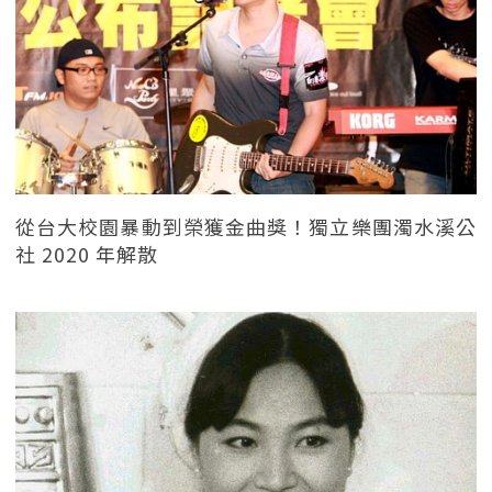
從台大校園暴動到榮獲金曲獎！獨立樂團濁水溪公
社 2020 年解散