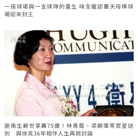
一座球場與一支球隊的重生 味全龍認養天母棒球
場迎來封王
施南生辭世享壽75歲！林青霞、梁朝偉等眾星送
別 與徐克36年相伴人生再掀討論