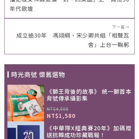
年代歌壇
下一篇
→
成立逾30年 馮翊綱、宋少卿共組「相聲瓦
舍」上台一鞠躬
時光商號 懷舊選物
《獅王背後的故事》 統一獅首本
背號傳承攝影集
NT$4,000
NT$1,580
《中華隊X經典賽20年》加碼贈
送抗韓成功珍藏戰報！