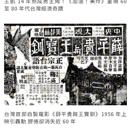
王凱 14 年熬成男主角！《加油！美玲》重現 60
至 80 年代台灣經濟奇蹟
台灣首部自製電影《薛平貴與王寶釧》1956 年上
映引轟動 膠捲卻消失近 60 年