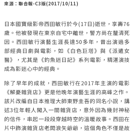
來源：聯合報-C3版(2017/10/11)
日本國寶級影帝西田敏行於今(17日)逝世，享壽76
歲。他被發現在東京自宅中離世，警方尚在釐清死
因。西田敏行演藝生涯長達50多年，曾出演過多
部經典日劇與電影，如《白色巨塔》與《派遣女
醫》，尤其是《釣魚迷日記》系列電影，精湛演技
成為影迷心中的經典。
除了早年的成就，西田敏行在2017年主演的電影
《解憂雜貨店》更是他晚年演藝生涯的高峰之作。
該片改編自日本推理大師東野圭吾的同名小說，講
述3位年輕人闖入一間雜貨店，意外因為幾封神秘
的信件，串起一段段穿越時空的溫暖故事。西田在
片中飾演雜貨店老闆浪矢爺爺，這個角色不僅是故