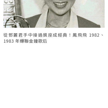
從鄧麗君手中接過獎座成經典！鳳飛飛 1982、
1983 年蟬聯金鐘歌后