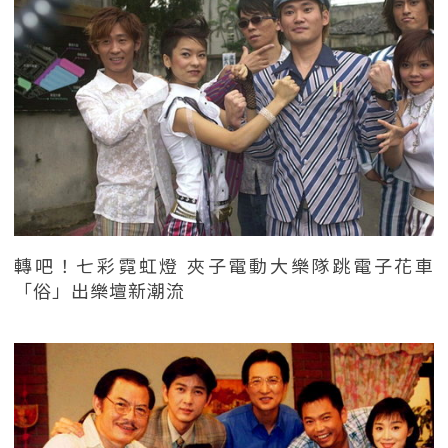
轉吧！七彩霓虹燈 夾子電動大樂隊跳電子花車
「俗」出樂壇新潮流