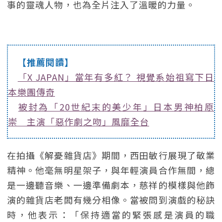
事的靈魂人物，也為全片注入了溫暖的力量。
【推薦閱讀】
「X JAPAN」當年有多紅？ 視覺系始祖寫下日
本樂團傳奇
被封為「20世紀末的美少年」日本男神柏原
崇 主演「惡作劇之吻」風靡全台
在拍攝《解憂雜貨店》期間，西田敏行展現了敬業
精神。他毫無明星架子，與年輕演員合作無間，總
是一邊聽音樂、一邊準備劇本，慈祥的模樣與他飾
演的雜貨店老闆有幾分相像。當被問到演戲的秘訣
時，他表示：「保持適當的緊張感是演員的職