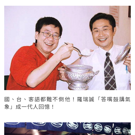
國、台、客語都難不倒他！羅瑞誠「答嘴鼓講氣
象」成一代人回憶！