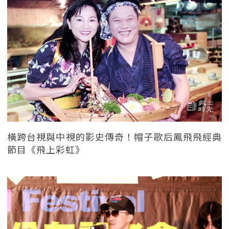
橫跨台視與中視的影史傳奇！帽子歌后鳳飛飛經典
節目《飛上彩虹》