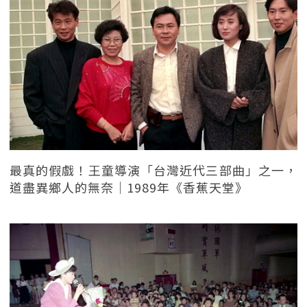
最真的假戲！王童導演「台灣近代三部曲」之一，
道盡異鄉人的無奈｜1989年《香蕉天堂》