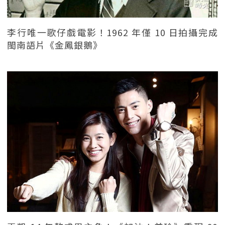
李行唯一歌仔戲電影！1962 年僅 10 日拍攝完成
閩南語片《金鳳銀鵝》