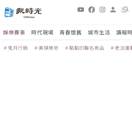
娛樂賽事
時代現場
青春懷舊
城市生活
讀報
＃鬼月行銷
＃美琪樂皂
＃點點印聯名商品
＃老派運