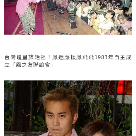
台灣追星族始祖！鳳迷應援鳳飛飛1983年自主成
立「鳳之友聯誼會」