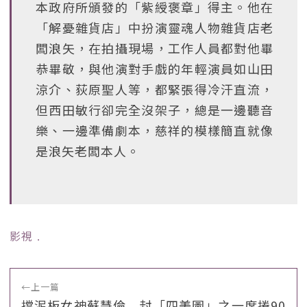
本政府所頒發的「紫綬褒章」得主。他在
「解憂雜貨店」中扮演靈魂人物雜貨店老
闆浪矢，在拍攝現場，工作人員都對他畢
恭畢敬，與他演對手戲的年輕演員如山田
涼介、荻原聖人等，都緊張得冷汗直流，
但西田敏行卻完全沒架子，總是一邊聽音
樂、一邊準備劇本，慈祥的模樣簡直就像
是浪矢老闆本人。
影視
﹒
←
上一篇
擋泥板女神蘇慧倫 封「四美圖」之一席捲90