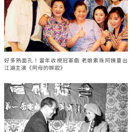
好多熟面孔！當年收視冠軍戲 老娘素珠阿姨重出
江湖主演《阿母的嫁妝》