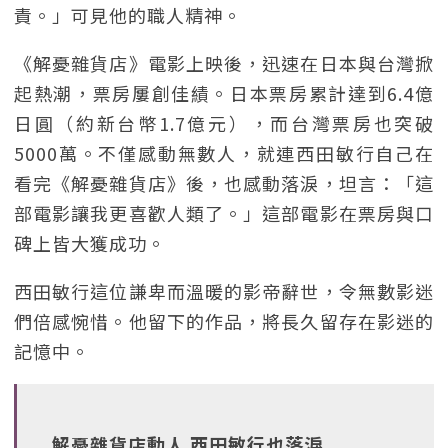
責。」可見他的職人精神。
《解憂雜貨店》電影上映後，迅速在日本與台灣掀
起熱潮，票房屢創佳績。日本票房累計達到6.4億
日圓（約新台幣1.7億元），而台灣票房也突破
5000萬。不僅感動無數人，就連西田敏行自己在
看完《解憂雜貨店》後，也感動落淚，坦言：「這
部電影讓我更喜歡人類了。」這部電影在票房與口
碑上皆大獲成功。
西田敏行這位謙卑而溫暖的影帝辭世，令無數影迷
們倍感惋惜。他留下的作品，將長久留存在影迷的
記憶中。
解憂雜貨店動人 西田敏行也落淚