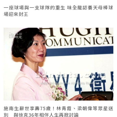
一座球場與一支球隊的重生 味全龍認養天母棒球
場迎來封王
施南生辭世享壽75歲！林青霞、梁朝偉等眾星送
別 與徐克36年相伴人生再掀討論