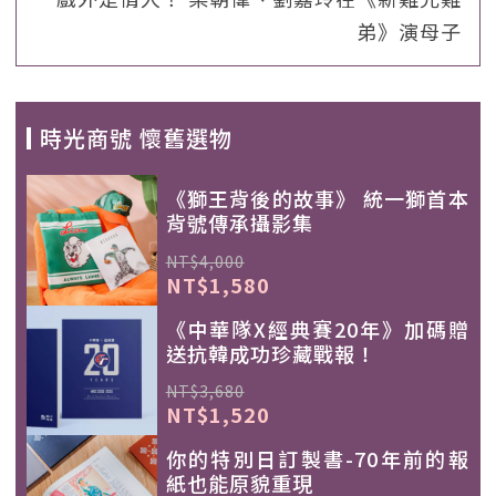
弟》演母子
時光商號 懷舊選物
《獅王背後的故事》 統一獅首本
背號傳承攝影集
NT$4,000
NT$1,580
《中華隊X經典賽20年》加碼贈
送抗韓成功珍藏戰報！
NT$3,680
NT$1,520
你的特別日訂製書-70年前的報
紙也能原貌重現