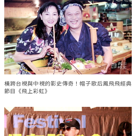
橫跨台視與中視的影史傳奇！帽子歌后鳳飛飛經典
節目《飛上彩虹》