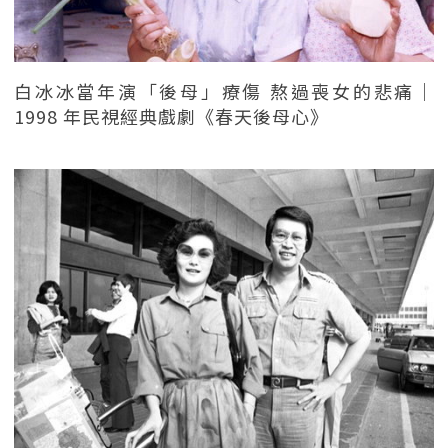
白冰冰當年演「後母」療傷 熬過喪女的悲痛｜
1998 年民視經典戲劇《春天後母心》