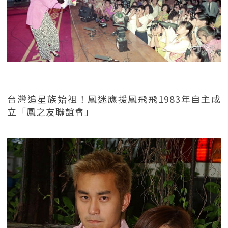
台灣追星族始祖！鳳迷應援鳳飛飛1983年自主成
立「鳳之友聯誼會」