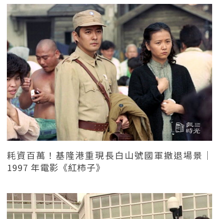
耗資百萬！基隆港重現長白山號國軍撤退場景｜
1997 年電影《紅柿子》