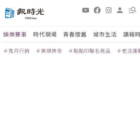
娛樂賽事
時代現場
青春懷舊
城市生活
讀報
＃鬼月行銷
＃美琪樂皂
＃點點印聯名商品
＃老派運