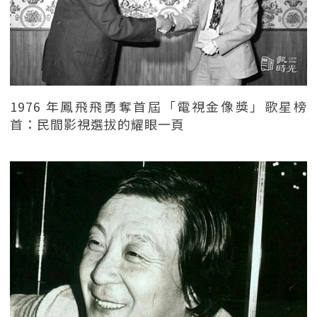
1976 年鳳飛飛勇奪首屆「電視金像獎」歌星榜
首：民間影視選拔的耀眼一頁