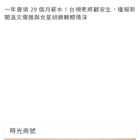
一年曾領 29 個月薪水！台視老將顧安生，播報新
聞溫文儒雅與女星胡錦鶼鰈情深
時光商號