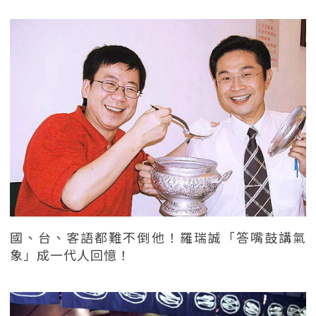
國、台、客語都難不倒他！羅瑞誠「答嘴鼓講氣
象」成一代人回憶！