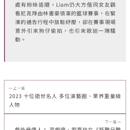
處有粉絲追隨，Liam仍大方偕同女友觀
看尼克隊由林書豪領軍的籃球賽事，在緊
湊的通告行程中放鬆紓壓，卻在賽事現場
意外引來狗仔偷拍，也引來歌迷一陣騷
動。
←
上一篇
2023 十位逝世名人 多位演藝圈、業界重量級
人物
下一篇
→
戲外是情人！ 梁朝偉、劉嘉玲在《新難兄難