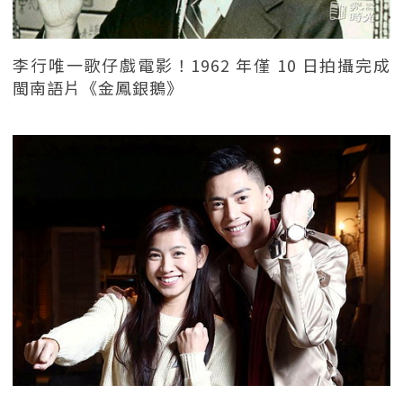
李行唯一歌仔戲電影！1962 年僅 10 日拍攝完成
閩南語片《金鳳銀鵝》