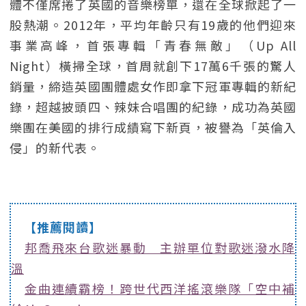
體不僅席捲了英國的音樂榜單，還在全球掀起了一
股熱潮。2012年，平均年齡只有19歲的他們迎來
事業高峰，首張專輯「青春無敵」（Up All
Night）橫掃全球，首周就創下17萬6千張的驚人
銷量，締造英國團體處女作即拿下冠軍專輯的新紀
錄，超越披頭四、辣妹合唱團的紀錄，成功為英國
樂團在美國的排行成績寫下新頁，被譽為「英倫入
侵」的新代表。
【推薦閱讀】
邦喬飛來台歌迷暴動 主辦單位對歌迷潑水降
溫
金曲連續霸榜！跨世代西洋搖滾樂隊「空中補