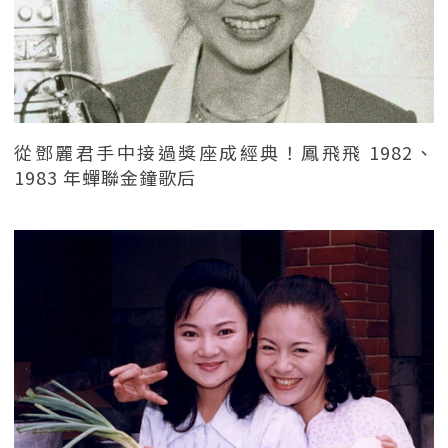
從鄧麗君手中接過獎座成經典！鳳飛飛 1982、
1983 年蟬聯金鐘歌后