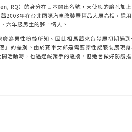
ueen, RQ）的身分在日本闖出名號，天使般的臉孔加
茜2003年在台北國際汽車改裝暨精品大展亮相，還
五、六年級男生的夢中情人。
台灣廣為男性粉絲所知。因此相馬茜來台發展初期遇到
女優」的差別。由於賽車女郎是需要穿性感服裝展現身
公開活動時，也遇過鹹豬手的騷擾，但她會做好防護措