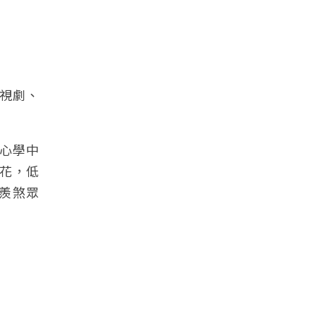
視劇、
心學中
花，低
羨煞眾