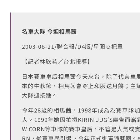
名車大隊 今迎相馬茜
2003-08-21/聯合報/D4版/星聞ｅ把罩
【記者林欣若╱台北報導】
日本賽車皇后相馬茜今天來台，除了代言車
來的中秋節，相馬茜會穿上和服送月餅；主
大隊迎接她。
今年28歲的相馬茜，1998年成為為賽車
人。1999年她因拍攝KIRIN JUG'S廣告而嶄
W CORN等車隊的賽車皇后，不管是人氣或實
RN，從賽車界引退，今年正式進軍演藝圈。