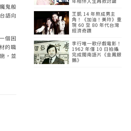
年相伴人生再掀討論
上魔鬼般
王凱 14 年熬成男主
用台語向
角！《加油！美玲》重
現 60 至 80 年代台灣
經濟奇蹟
一個困
李行唯一歌仔戲電影！
材的職
1962 年僅 10 日拍攝
完成閩南語片《金鳳銀
施，並
鵝》