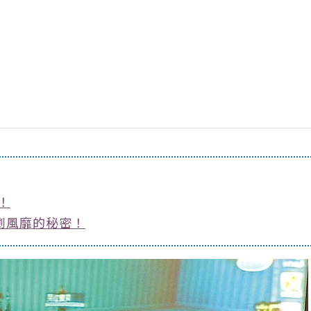
！
劇風靡的秘密！