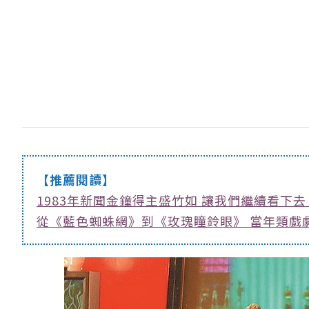
【推薦閱讀】
1983年新聞金鐘得主盛竹如 讓我們繼續看下去
從《藍色蜘蛛網》到《玫瑰瞳鈴眼》 當年類戲