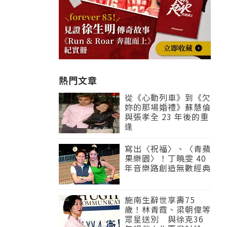
熱門文章
從《心動列車》到《欠
妳的那場婚禮》蘇慧倫
與張孝全 23 年後的重
逢
寫出〈祝福〉、〈青蘋
果樂園〉！丁曉雯 40
年音樂路創造無數經典
施南生辭世享壽75
歲！林青霞、梁朝偉等
眾星送別 與徐克36