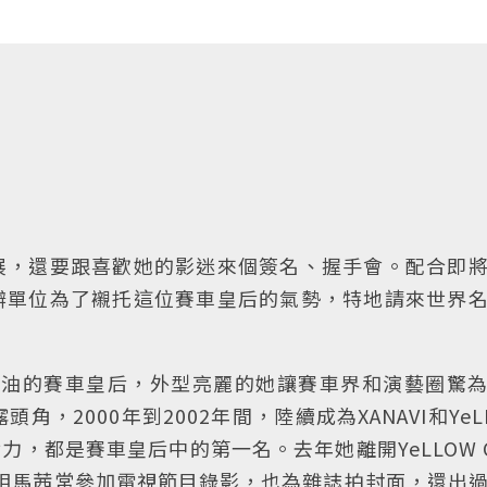
展，還要跟喜歡她的影迷來個簽名、握手會。配合即
辦單位為了襯托這位賽車皇后的氣勢，特地請來世界
隊加油的賽車皇后，外型亮麗的她讓賽車界和演藝圈驚
露頭角，2000年到2002年間，陸續成為XANAVI和YeL
力，都是賽車皇后中的第一名。去年她離開YeLLOW 
相馬茜常參加電視節目錄影，也為雜誌拍封面，還出