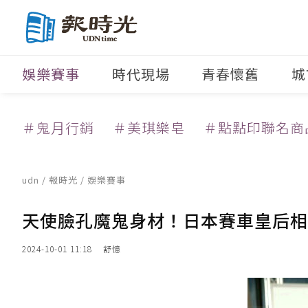
娛樂賽事
時代現場
青春懷舊
城
＃鬼月行銷
＃美琪樂皂
＃點點印聯名商
udn
/
報時光
/
娛樂賽事
天使臉孔魔鬼身材！日本賽車皇后相
2024-10-01 11:18
舒憶