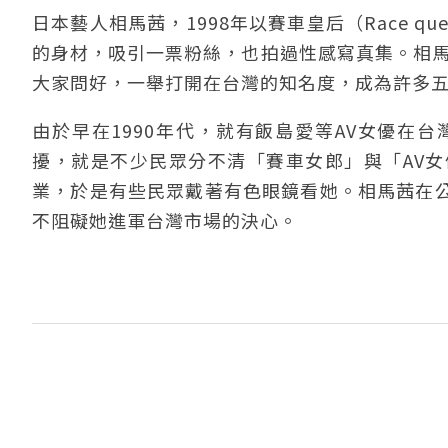
日本藝人相馬茜，1998年以賽車皇后（Race q
的身材，吸引一票粉絲，也拍過性感寫真集。相馬
大家問好，一舉打開在台灣的知名度，成為許多
由於早在1990年代，就有飯島愛等AV女優在
擾，就是不少民眾分不清「賽車女郎」與「AV
業，於是有些民眾戴著有色眼鏡看她。相馬茜在
不阻礙她進軍台灣市場的決心。