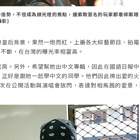
中造勢，不但成為鎂光燈的焦點，連索取簽名的玩家都看得兩眼
攝影)
車皇后背景，果然一炮而紅，上遍各大綜藝節目、拍電
動不斷，在台灣的曝光率相當高。
套房。另外，希望幫她出中文專輯，因此在國語日報中
，正好是跟她一起學中文的同學。他們因此擦出愛的火
多次在公開活動與演唱會放閃，表達對相馬茜的愛意，