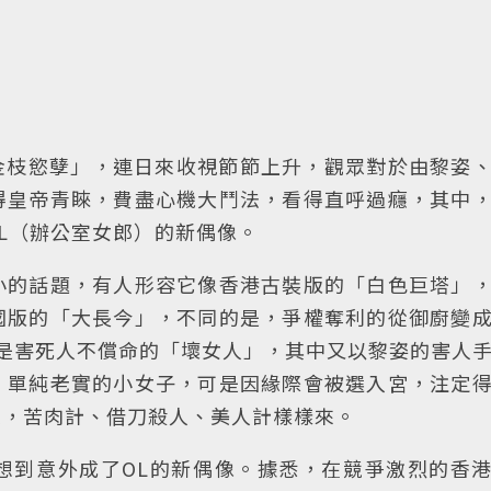
「金枝慾孽」，連日來收視節節上升，觀眾對於由黎姿
得皇帝青睞，費盡心機大鬥法，看得直呼過癮，其中
L（辦公室女郎）的新偶像。
小的話題，有人形容它像香港古裝版的「白色巨塔」
國版的「大長今」，不同的是，爭權奪利的從御廚變
是害死人不償命的「壞女人」，其中又以黎姿的害人
、單純老實的小女子，可是因緣際會被選入宮，注定
來，苦肉計、借刀殺人、美人計樣樣來。
想到意外成了OL的新偶像。據悉，在競爭激烈的香