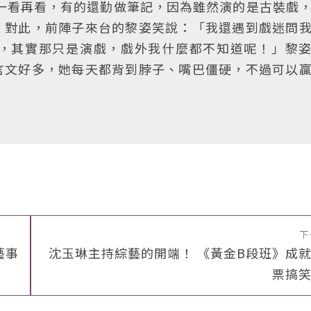
，一看再看，有的還勤做筆記，因為雖然演的是古裝戲
。對此，前陣子來台的黎姿笑說：「我還遇到戲迷問
，其實那只是演戲，戲外我什麼都不知道呢！」黎
言文好多，她每天都背到脖子、嘴巴僵硬，不過可以
下
藝事
沈玉琳主持綜藝的開端！ 《黃金B段班》成
票搞