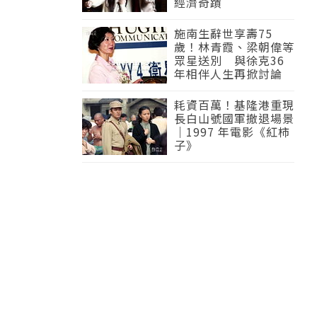
經濟奇蹟
施南生辭世享壽75
歲！林青霞、梁朝偉等
眾星送別 與徐克36
年相伴人生再掀討論
耗資百萬！基隆港重現
長白山號國軍撤退場景
｜1997 年電影《紅柿
子》