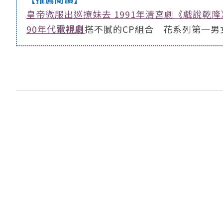
皇帝微服出巡撩妹去 1991年清宮劇《戲說乾隆
90年代
電視劇
搭不膩的CP組合 花系列第一男