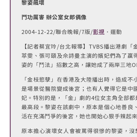
黎姿飆壞
鬥功厲害 辦公室女郎偶像
2004-12-22/聯合晚報/7版/
影視
．運動
【記者蔡宜玲/台北報導】TVBS播出港劇
萃雯、張可頤及佘詩曼主演的嬪妃們為了贏
姿的「鬥法」招數之高，讓她成了兩岸三地O
「金枝慾孽」在香港及大陸播出時，造成不
是場景從醫院變成後宮；也有人覺得它是中
妃。特別的是，「金」劇的4位女主角全部都
最高段。黎姿在該劇中，原本是個心地善良
活在充滿鬥爭的後宮，她也開始心狠手辣起
原本擔心演壞女人會被罵得很慘的黎姿，沒