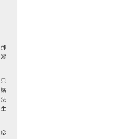
、鄧
，黎
，只
成嬪
手法
得生
港職