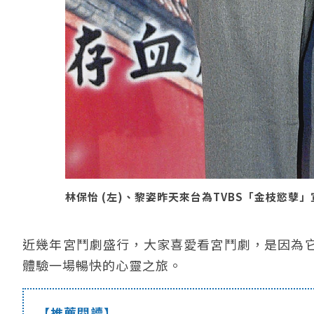
林保怡 (左)、黎姿昨天來台為TVBS「金枝慾孽」宣
近幾年宮鬥劇盛行，大家喜愛看宮鬥劇，是因為
體驗一場暢快的心靈之旅。
【推薦閱讀】