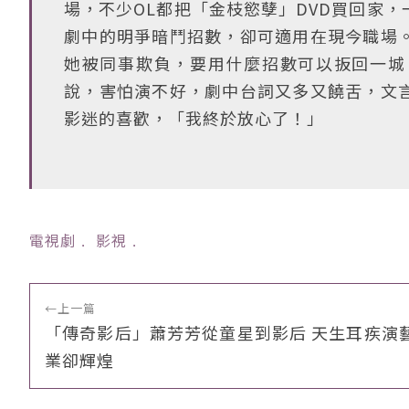
場，不少OL都把「金枝慾孽」DVD買回家
劇中的明爭暗鬥招數，卻可適用在現今職場
她被同事欺負，要用什麼招數可以扳回一城
說，害怕演不好，劇中台詞又多又饒舌，文
影迷的喜歡，「我終於放心了！」
電視劇
﹒
影視
﹒
←
上一篇
「傳奇影后」蕭芳芳從童星到影后 天生耳疾演
業卻輝煌