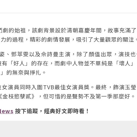
宮鬥劇的始祖，該劇背景設於清朝嘉慶年間，故事充滿
角力的過程，精彩的劇情發展，吸引了大量觀眾的關注
黎姿、鄧萃雯以及佘詩曼主演，除了顏值出眾，演技也
沒有「好人」的存在，而劇中人物並不單純是「壞人」
己」的無奈與掙扎。
女演員同時入圍TVB最佳女演員獎。最終，飾演玉瑩
的《金枝慾孽貳》，但可惜的是聲勢不及第一季那麼好。
News
按下追蹤，經典好文即時看！