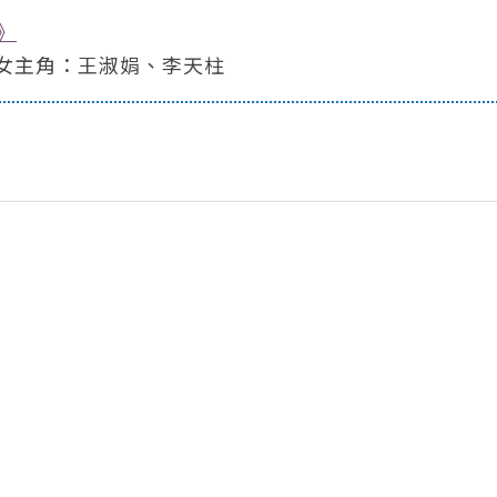
》
女主角：王淑娟、李天柱