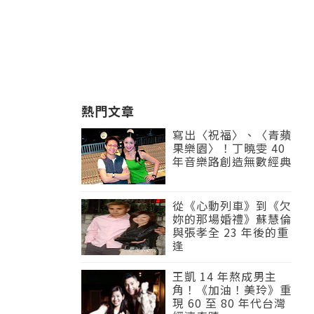
熱門文章
寫出〈祝福〉、〈青蘋
果樂園〉！丁曉雯 40
年音樂路創造無數經典
從《心動列車》到《欠
妳的那場婚禮》蘇慧倫
與張孝全 23 年後的重
逢
王凱 14 年熬成男主
角！《加油！美玲》重
現 60 至 80 年代台灣