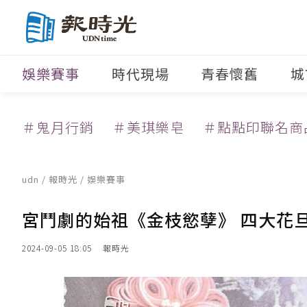
娛樂賽事
時代現場
青春懷舊
城
＃鬼月行銷
＃美琪樂皂
＃點點印聯名商
udn
/
報時光
/
娛樂賽事
宮鬥劇的始祖《金枝慾孽》 四大花
2024-09-05 18:05
報時光