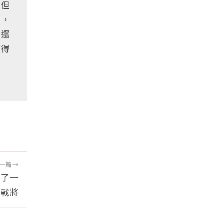
，但
我，
姿還
贏得
一篇
→
就了一
笑戰將