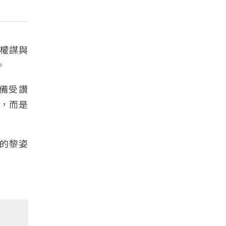
了權謀與
。
備受讚
，而是
的黎姿