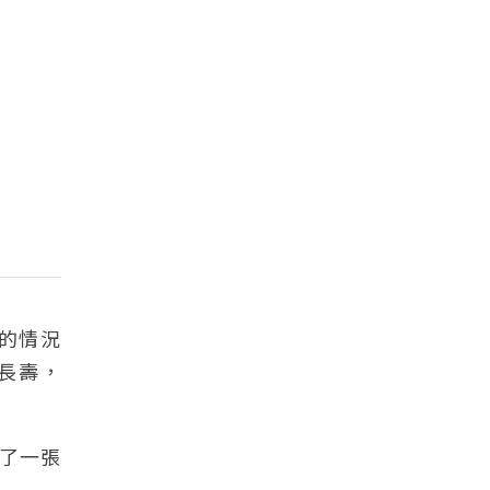
的情況
長壽，
了一張