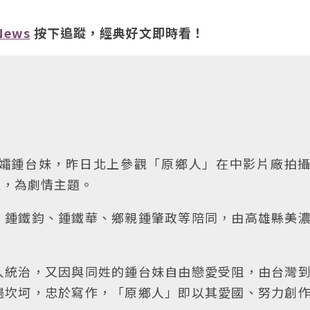
News
按下追蹤，經典好文即時看！
孀鍾台妹，昨日北上參觀「原鄉人」在中影片廠拍
遇，為劇情主題。
、鍾鐵鈞、鍾鐵華、鄉親鍾肇政等陪同，由高雄縣美
人統治，又因與同姓的鍾台妹自由戀愛受阻，由台灣
遇坎坷，忠於寫作，「原鄉人」即以其愛國、努力創