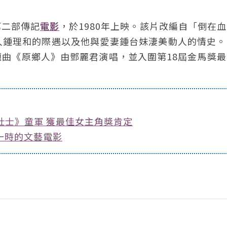
第二部傳記
電影
，於1980年上映。該片改編自「倒在
人鍾理和的際遇以及他與愛妻鍾台妹淒美動人的情史。
曲《原鄉人》由鄧麗君演唱，並入圍第18屆金馬獎最
壯士》童軍 獲最佳女主角獎肯定
一時的文藝電影