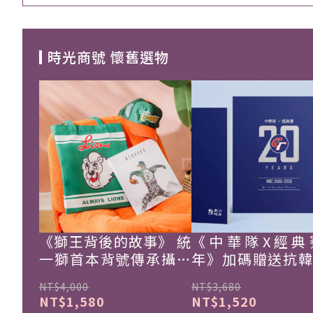
時光商號 懷舊選物
《獅王背後的故事》 統
《中華隊X經典
一獅首本背號傳承攝影
年》加碼贈送抗
集
珍藏戰報！
NT$4,000
NT$3,680
NT$1,580
NT$1,520