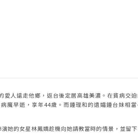
的愛人遠走他鄉，返台後定居高雄美濃。在貧病交迫
病魔早逝，享年44歲。而鍾理和的遺孀鍾台妹相當
飾演她的女星林鳳嬌趁機向她請教當時的情景，並留下