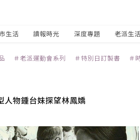
市生活
讀報時光
深度專題
老派生
品
＃老派運動會系列
＃特別日訂製書
＃
原型人物鍾台妹探望林鳳嬌