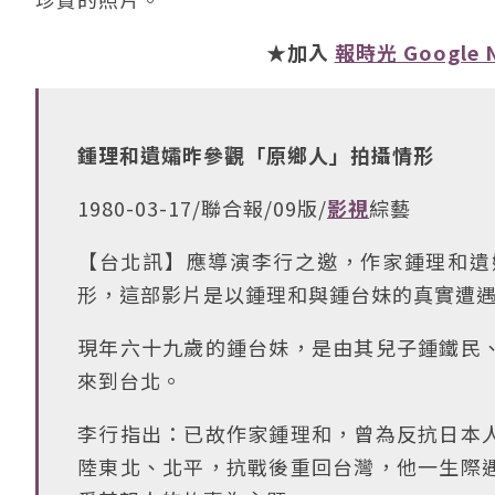
★加入
報時光 Google 
鍾理和遺孀昨參觀「原鄉人」拍攝情形
1980-03-17/聯合報/09版/
影視
綜藝
【台北訊】應導演李行之邀，作家鍾理和遺
形，這部影片是以鍾理和與鍾台妹的真實遭
現年六十九歲的鍾台妹，是由其兒子鍾鐵民
來到台北。
李行指出：已故作家鍾理和，曾為反抗日本
陸東北、北平，抗戰後重回台灣，他一生際