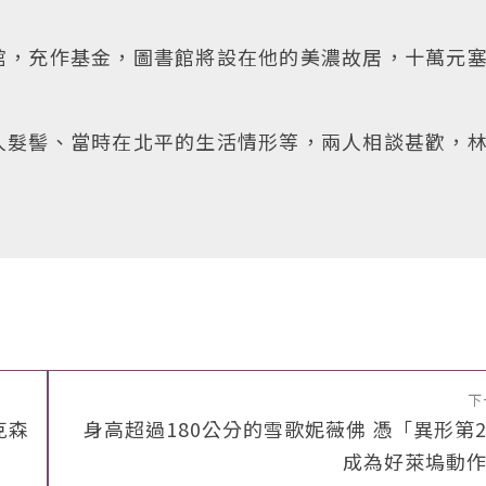
館，充作基金，圖書館將設在他的美濃故居，十萬元
人髮髻、當時在北平的生活情形等，兩人相談甚歡，
下
克森
身高超過180公分的雪歌妮薇佛 憑「異形第
成為好萊塢動