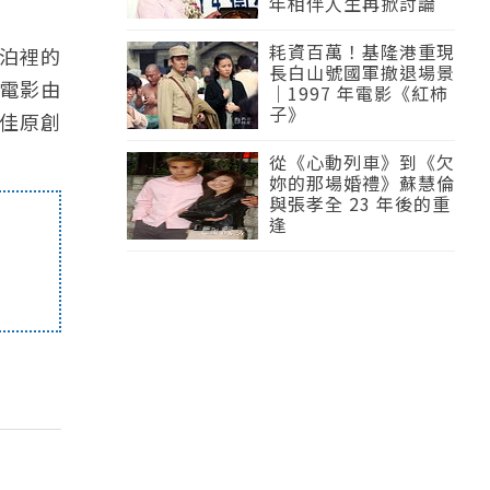
年相伴人生再掀討論
耗資百萬！基隆港重現
血泊裡的
長白山號國軍撤退場景
電影由
｜1997 年電影《紅柿
子》
佳原創
從《心動列車》到《欠
妳的那場婚禮》蘇慧倫
與張孝全 23 年後的重
逢