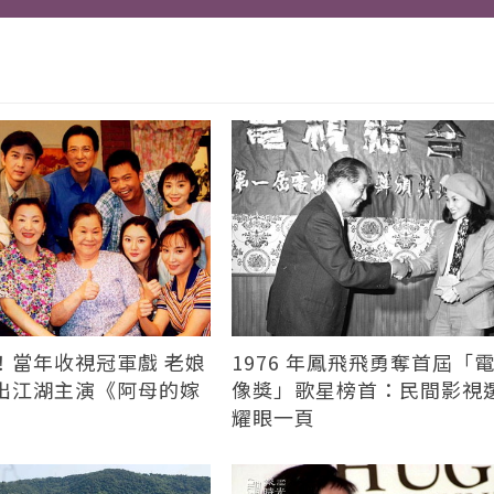
！當年收視冠軍戲 老娘
1976 年鳳飛飛勇奪首屆「
出江湖主演《阿母的嫁
像獎」歌星榜首：民間影視
耀眼一頁