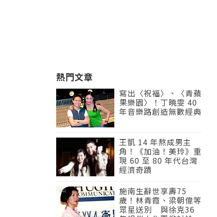
熱門文章
寫出〈祝福〉、〈青蘋
果樂園〉！丁曉雯 40
年音樂路創造無數經典
王凱 14 年熬成男主
角！《加油！美玲》重
現 60 至 80 年代台灣
經濟奇蹟
施南生辭世享壽75
歲！林青霞、梁朝偉等
眾星送別 與徐克36