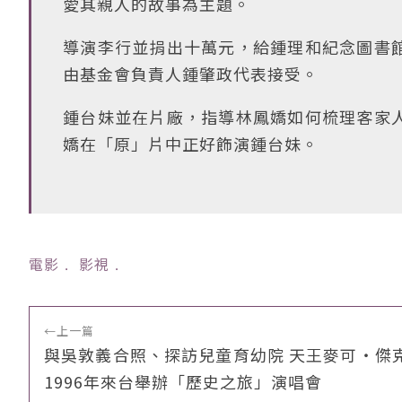
愛其親人的故事為主題。
導演李行並捐出十萬元，給鍾理和紀念圖書
由基金會負責人鍾肇政代表接受。
鍾台妹並在片廠，指導林鳳嬌如何梳理客家
嬌在「原」片中正好飾演鍾台妹。
電影
﹒
影視
﹒
←
上一篇
與吳敦義合照、探訪兒童育幼院 天王麥可・傑
1996年來台舉辦「歷史之旅」演唱會