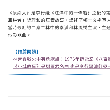
《原鄉人》是李行繼《汪洋中的一條船》之後的
筆耕者」鍾理和的真實故事，講述了鄉土文學巨
當時最紅的二秦二林中的秦漢和林鳳嬌主演，主題
電影歌曲。
【推薦閱讀】
林青霞戰火中英勇獻旗！1976年飾電影《八百
《小城故事》是鄧麗君名曲 也是李行導演紅極