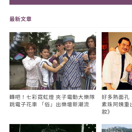
最新文章
轉吧！七彩霓虹燈 夾子電動大樂隊
好多熟面孔
跳電子花車 「俗」出樂壇新潮流
素珠阿姨重
妝》