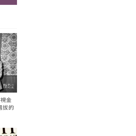
電視金
選拔的