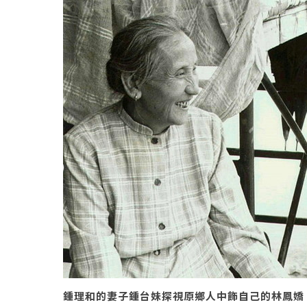
鍾理和的妻子鍾台妹探視原鄉人中飾自己的林鳳嬌。圖／