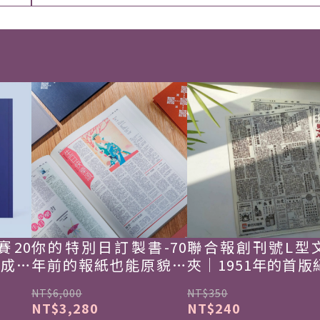
賽20
你的特別日訂製書-70
聯合報創刊號L型
韓成功
年前的報紙也能原貌重
夾｜1951年的首版
現
NT$6,000
NT$350
NT$3,280
NT$240