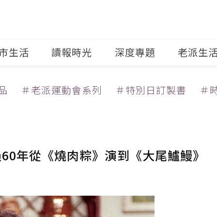
市生活
讀報時光
深度專題
老派生
品
＃老派運動會系列
＃特別日訂製書
＃
過60年從《燒肉粽》演到《大尾鱸鰻》