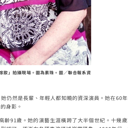
嫁妝」拍攝現場。圖為素珠。圖／聯合報系資
她仍然是長輩、年輕人都知曉的資深演員。她在60年
她的身影。
經高齡91歲。她的演藝生涯橫跨了大半個世紀。十幾