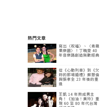
熱門文章
寫出〈祝福〉、〈青蘋
果樂園〉！丁曉雯 40
年音樂路創造無數經典
從《心動列車》到《欠
妳的那場婚禮》蘇慧倫
與張孝全 23 年後的重
逢
王凱 14 年熬成男主
角！《加油！美玲》重
現 60 至 80 年代台灣