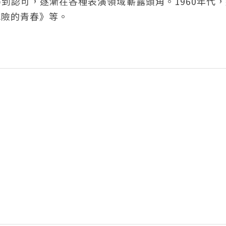
到認可，逐漸在各種表演領域嶄露頭角。1960年代
危險的青春》等。