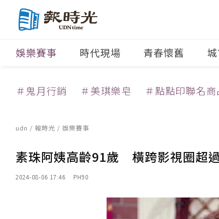
娛樂賽事
時代現場
青春懷舊
城
＃鬼月行銷
＃美琪樂皂
＃點點印聯名商
udn
/
報時光
/
娛樂賽事
素珠阿姨高齡91歲 橫跨影視圈超
2024-08-06 17:46
PH90