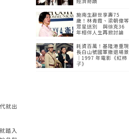
經濟奇蹟
施南生辭世享壽75
歲！林青霞、梁朝偉等
眾星送別 與徐克36
年相伴人生再掀討論
耗資百萬！基隆港重現
長白山號國軍撤退場景
｜1997 年電影《紅柿
子》
代就出
歲就踏入