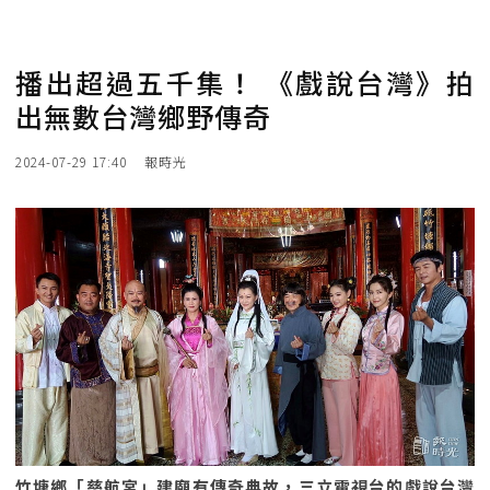
播出超過五千集！ 《戲說台灣》拍
出無數台灣鄉野傳奇
2024-07-29 17:40
報時光
竹塘鄉「慈航宮」建廟有傳奇典故，三立電視台的戲說台灣