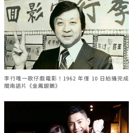
李行唯一歌仔戲電影！1962 年僅 10 日拍攝完成
閩南語片《金鳳銀鵝》