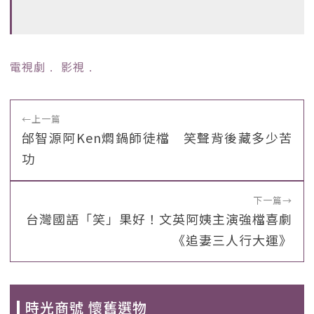
電視劇
﹒
影視
﹒
←
上一篇
邰智源阿Ken燜鍋師徒檔 笑聲背後藏多少苦
功
下一篇
→
台灣國語「笑」果好！文英阿姨主演強檔喜劇
《追妻三人行大運》
時光商號 懷舊選物