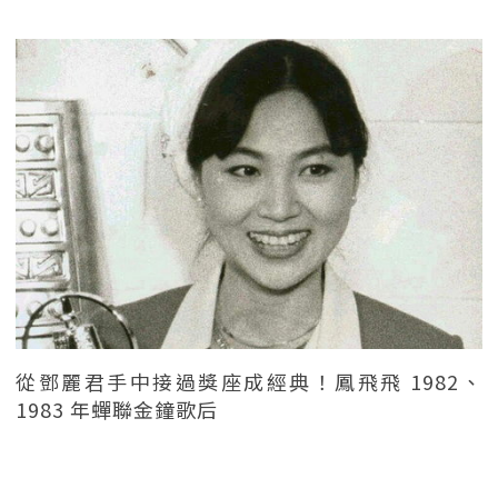
從鄧麗君手中接過獎座成經典！鳳飛飛 1982、
1983 年蟬聯金鐘歌后