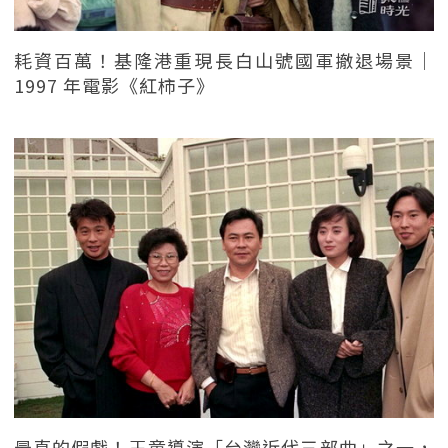
耗資百萬！基隆港重現長白山號國軍撤退場景｜
1997 年電影《紅柿子》
最真的假戲！王童導演「台灣近代三部曲」之一，