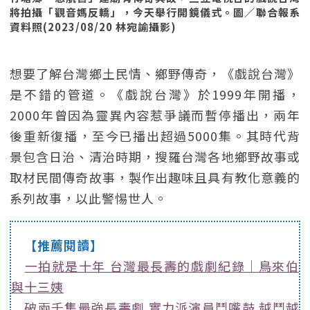
將拍攝「觀音媽反轎」，今天舉行開鏡儀式。圖／聯合報系
資料照(2023/08/20 林宛諭攝影)
想要了解台灣鄉土民情、鄉野傳奇，《戲說台灣》
是不錯的管道。《戲說台灣》於1999年開播，
2000年曾因為靈異內容惹爭議而暫停播出，兩年
後重新復播，至今已播出超過5000集。其時代背
景包含日治、清治時期，搜羅台灣各地鄉野故事或
取材民間傳奇故事，製作出趣味且具有教化意義的
系列故事，以此警惕世人。
【推薦閱讀】
一拍就是十年 台灣最長壽的戲劇紀錄｜鳥來伯
與十三姨
破兩千集最強長壽劇 實力派演員鬥嘴鼓 越鬥越