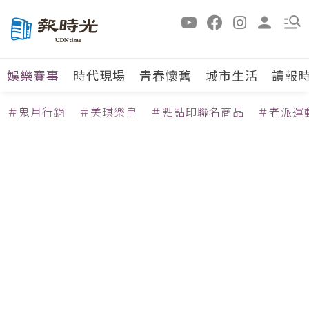
娛樂賽事
時代現場
青春懷舊
城市生活
讀報
＃鬼月行銷
＃美琪樂皂
＃點點印聯名商品
＃老派運