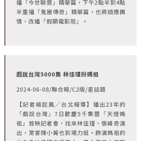
播「今世聊齋」精華篇，下午2點半到4點
半重播「鬼屋傳奇」精華篇，也將順應輿
情，改播「假期電影院」。
戲說台灣5000集 林佳瑾扮媽祖
2024-06-08/聯合報/C2版/星話題
【記者楊起鳳╱台北報導】播出23年的
「戲說台灣」7日歡慶5千集暨「天燈媽
祖」首映記者會，找來林佳瑾、張峰奇演
出，常客陳小菁也到場力挺。飾演媽祖的