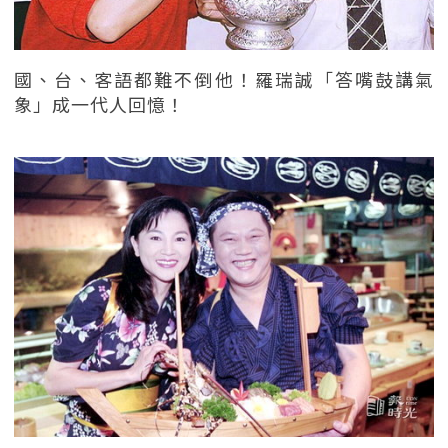
國、台、客語都難不倒他！羅瑞誠「答嘴鼓講氣
象」成一代人回憶！