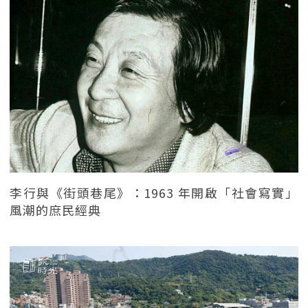
李行與《街頭巷尾》：1963 年開啟「社會寫實」
風潮的庶民經典