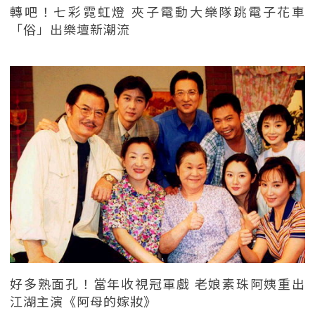
轉吧！七彩霓虹燈 夾子電動大樂隊跳電子花車
「俗」出樂壇新潮流
好多熟面孔！當年收視冠軍戲 老娘素珠阿姨重出
江湖主演《阿母的嫁妝》