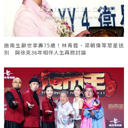
施南生辭世享壽75歲！林青霞、梁朝偉等眾星送
別 與徐克36年相伴人生再掀討論