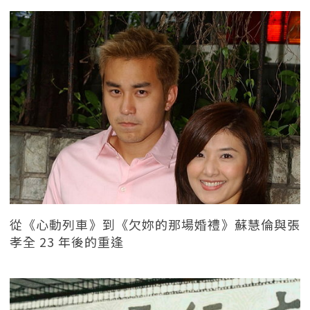
從《心動列車》到《欠妳的那場婚禮》蘇慧倫與張
孝全 23 年後的重逢