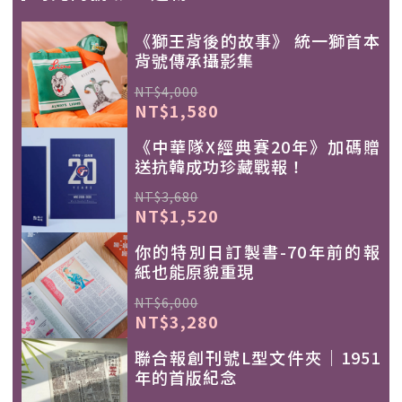
《獅王背後的故事》 統一獅首本
背號傳承攝影集
NT$4,000
NT$1,580
《中華隊X經典賽20年》加碼贈
送抗韓成功珍藏戰報！
NT$3,680
NT$1,520
你的特別日訂製書-70年前的報
紙也能原貌重現
NT$6,000
NT$3,280
聯合報創刊號L型文件夾｜1951
年的首版紀念