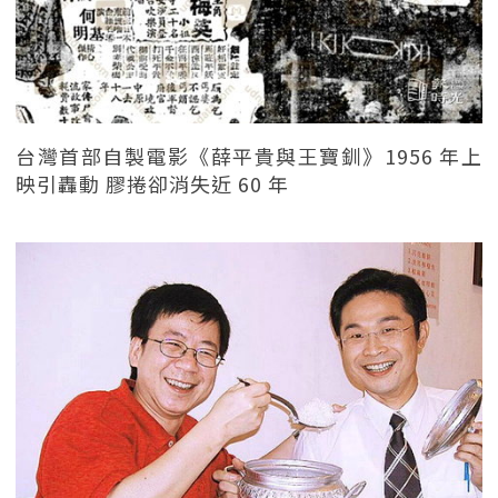
台灣首部自製電影《薛平貴與王寶釧》1956 年上
映引轟動 膠捲卻消失近 60 年