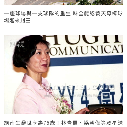
一座球場與一支球隊的重生 味全龍認養天母棒球
場迎來封王
施南生辭世享壽75歲！林青霞、梁朝偉等眾星送