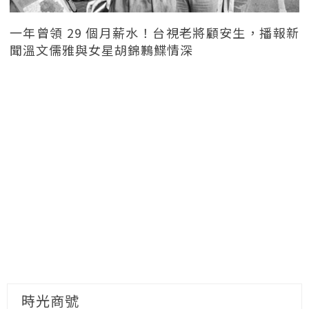
一年曾領 29 個月薪水！台視老將顧安生，播報新
聞溫文儒雅與女星胡錦鶼鰈情深
時光商號