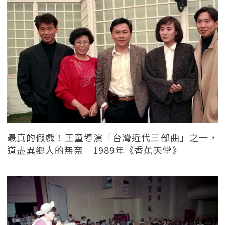
最真的假戲！王童導演「台灣近代三部曲」之一，
道盡異鄉人的無奈｜1989年《香蕉天堂》