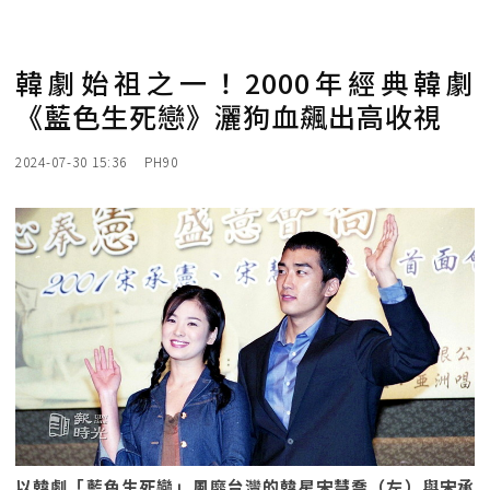
韓劇始祖之一！2000年經典韓劇
《藍色生死戀》灑狗血飆出高收視
2024-07-30 15:36
PH90
以韓劇「藍色生死戀」風靡台灣的韓星宋慧喬（左）與宋承