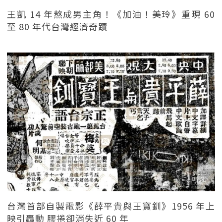
王凱 14 年熬成男主角！《加油！美玲》重現 60
至 80 年代台灣經濟奇蹟
台灣首部自製電影《薛平貴與王寶釧》1956 年上
映引轟動 膠捲卻消失近 60 年