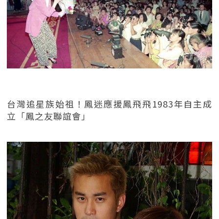
台灣追星族始祖！鳳迷應援鳳飛飛1983年自主成
立「鳳之友聯誼會」