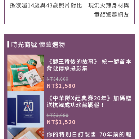
孫淑媚14歲與43歲照片對比 現況火辣身材與
童顏驚艷網友
時光商號 懷舊選物
《獅王背後的故事》 統一獅首本
背號傳承攝影集
NT$4,000
NT$1,580
《中華隊X經典賽20年》加碼贈
送抗韓成功珍藏戰報！
NT$3,680
NT$1,520
你的特別日訂製書-70年前的報