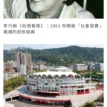
李行與《街頭巷尾》：1963 年開啟「社會寫實」
風潮的庶民經典