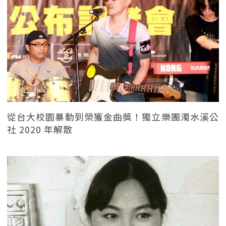
從台大校園暴動到榮獲金曲獎！獨立樂團濁水溪公
社 2020 年解散