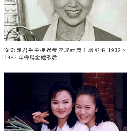
從鄧麗君手中接過獎座成經典！鳳飛飛 1982、
1983 年蟬聯金鐘歌后