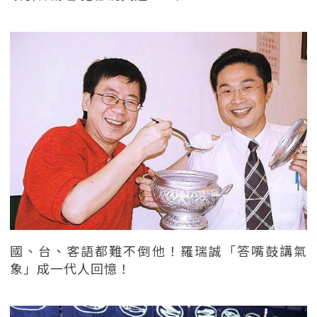
國、台、客語都難不倒他！羅瑞誠「答嘴鼓講氣
象」成一代人回憶！