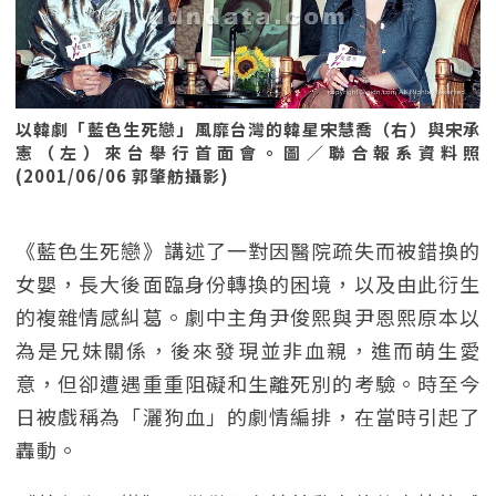
以韓劇「藍色生死戀」風靡台灣的韓星宋慧喬（右）與宋承
憲（左）來台舉行首面會。圖／聯合報系資料照
(2001/06/06 郭肇舫攝影)
《藍色生死戀》講述了一對因醫院疏失而被錯換的
女嬰，長大後面臨身份轉換的困境，以及由此衍生
的複雜情感糾葛。劇中主角尹俊熙與尹恩熙原本以
為是兄妹關係，後來發現並非血親，進而萌生愛
意，但卻遭遇重重阻礙和生離死別的考驗。時至今
日被戲稱為「灑狗血」的劇情編排，在當時引起了
轟動。