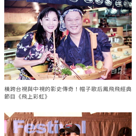
橫跨台視與中視的影史傳奇！帽子歌后鳳飛飛經典
節目《飛上彩虹》