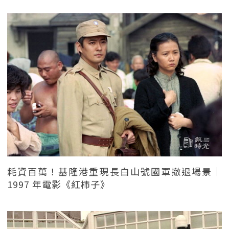
耗資百萬！基隆港重現長白山號國軍撤退場景｜
1997 年電影《紅柿子》