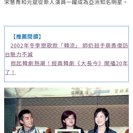
宋慧喬和元斌從新人演員一躍成為亞洲知名明星。
【推薦閱讀】
2002年冬季戀歌掀「韓流」 師奶殺手裴勇俊訪
台魅力不減
掀起韓劇熱潮！經典韓劇《大長今》開播20年
了！