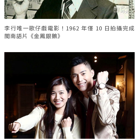
李行唯一歌仔戲電影！1962 年僅 10 日拍攝完成
閩南語片《金鳳銀鵝》