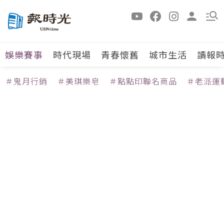
娛樂賽事
時代現場
青春懷舊
城市生活
讀報
＃鬼月行銷
＃美琪樂皂
＃點點印聯名商品
＃老派運