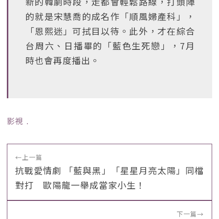
新的韓劇時段，走都會輕鬆路線，打頭陣
的就是宋慧喬的成名作「順風婦產科」，
「恩熙迷」可拭目以待。此外，才在綜合
台周六、日播畢的「藍色生死戀」，7月
時也會再度播出。
影視
﹒
←
上一篇
抗戰愛情劇 「藍與黑」「星星月亮太陽」同檔
對打 歐陽龍一舉成當家小生！
下一篇
→