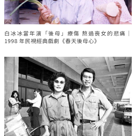
白冰冰當年演「後母」療傷 熬過喪女的悲痛｜
1998 年民視經典戲劇《春天後母心》