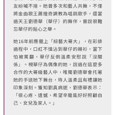
友紛喊不捨。她曾多次和藝人共舞，不僅
將金曲歌王蕭煌奇調教為唱跳歌手，還當
過天王劉德華（華仔）的舞伴，曾說很難
忘華仔的貼心之舉。
她16年前應邀上「綜藝大哥大」，在彩排
過程中，口紅不慎沾到華仔的襯衫，當下
怕被罵翻，華仔反倒溫柔安慰說「沒關
係」。視華仔為偶像的她，說過在這麼多
合作的大哥級藝人中，唯獨劉德華會托著
她的手送她下舞台，待人溫柔且有禮讓她
印象深刻。獲知劉真病逝，劉德華表示：
「很心疼、遺憾，希望辛龍能好好照顧自
己、女兒及家人。」