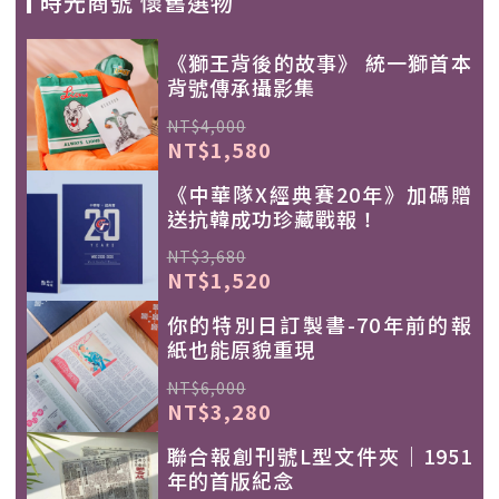
時光商號 懷舊選物
《獅王背後的故事》 統一獅首本
背號傳承攝影集
NT$4,000
NT$1,580
《中華隊X經典賽20年》加碼贈
送抗韓成功珍藏戰報！
NT$3,680
NT$1,520
你的特別日訂製書-70年前的報
紙也能原貌重現
NT$6,000
NT$3,280
聯合報創刊號L型文件夾｜1951
年的首版紀念