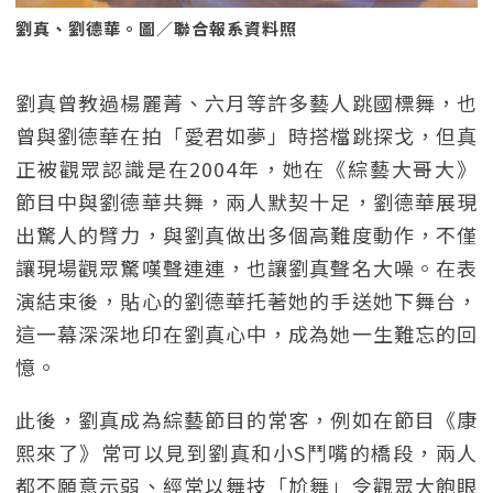
劉真、劉德華。圖／聯合報系資料照
劉真曾教過楊麗菁、六月等許多藝人跳國標舞，也
曾與劉德華在拍「愛君如夢」時搭檔跳探戈，但真
正被觀眾認識是在2004年，她在《綜藝大哥大》
節目中與劉德華共舞，兩人默契十足，劉德華展現
出驚人的臂力，與劉真做出多個高難度動作，不僅
讓現場觀眾驚嘆聲連連，也讓劉真聲名大噪。在表
演結束後，貼心的劉德華托著她的手送她下舞台，
這一幕深深地印在劉真心中，成為她一生難忘的回
憶。
此後，劉真成為綜藝節目的常客，例如在節目《康
熙來了》常可以見到劉真和小S鬥嘴的橋段，兩人
都不願意示弱、經常以舞技「尬舞」令觀眾大飽眼