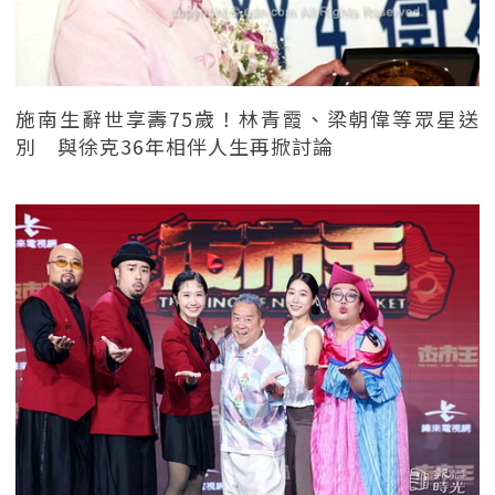
施南生辭世享壽75歲！林青霞、梁朝偉等眾星送
別 與徐克36年相伴人生再掀討論