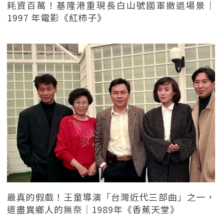
耗資百萬！基隆港重現長白山號國軍撤退場景｜
1997 年電影《紅柿子》
最真的假戲！王童導演「台灣近代三部曲」之一，
道盡異鄉人的無奈｜1989年《香蕉天堂》