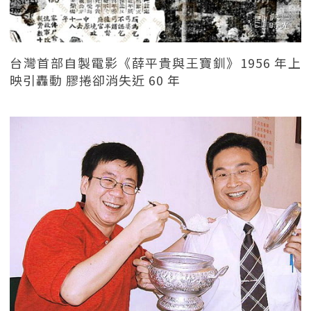
台灣首部自製電影《薛平貴與王寶釧》1956 年上
映引轟動 膠捲卻消失近 60 年