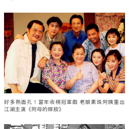
好多熟面孔！當年收視冠軍戲 老娘素珠阿姨重出
江湖主演《阿母的嫁妝》