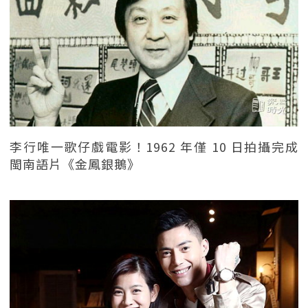
李行唯一歌仔戲電影！1962 年僅 10 日拍攝完成
閩南語片《金鳳銀鵝》