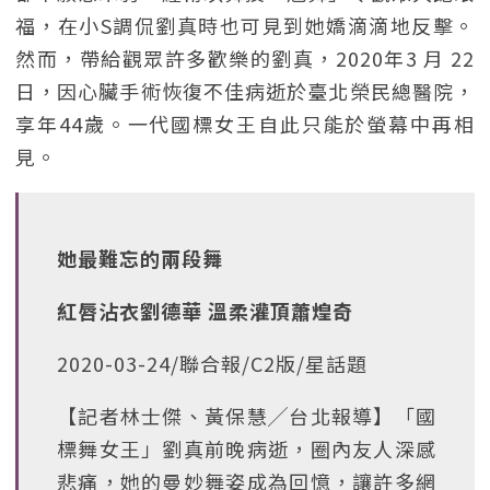
福，在小S調侃劉真時也可見到她嬌滴滴地反擊。
然而，帶給觀眾許多歡樂的劉真，2020年3 月 22
日，因心臟手術恢復不佳病逝於臺北榮民總醫院，
享年44歲。一代國標女王自此只能於螢幕中再相
見。
她最難忘的兩段舞
紅唇沾衣劉德華 溫柔灌頂蕭煌奇
2020-03-24/聯合報/C2版/星話題
【記者林士傑、黃保慧╱台北報導】「國
標舞女王」劉真前晚病逝，圈內友人深感
悲痛，她的曼妙舞姿成為回憶，讓許多網