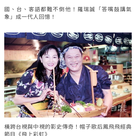
國、台、客語都難不倒他！羅瑞誠「答嘴鼓講氣
象」成一代人回憶！
橫跨台視與中視的影史傳奇！帽子歌后鳳飛飛經典
節目《飛上彩虹》