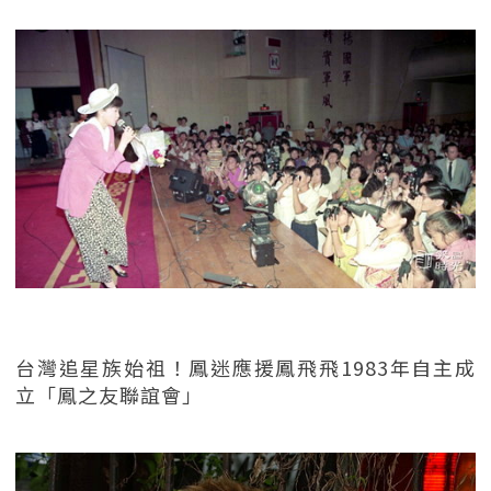
台灣追星族始祖！鳳迷應援鳳飛飛1983年自主成
立「鳳之友聯誼會」