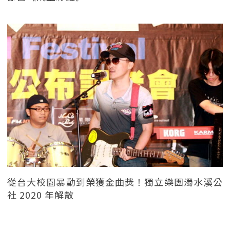
從台大校園暴動到榮獲金曲獎！獨立樂團濁水溪公
社 2020 年解散