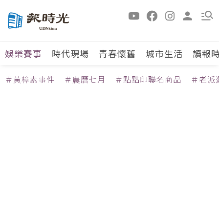
娛樂賽事
時代現場
青春懷舊
城市生活
讀報
＃黃樟素事件
＃農曆七月
＃點點印聯名商品
＃老派