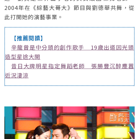
2004年在《綜藝大哥大》節目與劉德華共舞，從
此打開她的演藝事業。
【推薦閱讀】
辛龍曾是中分頭的創作歌手 19歲出道因光頭
造型星途大開
昔日大牌明星指定舞蹈老師 張勝豐沉醉塵囂
近況淒涼