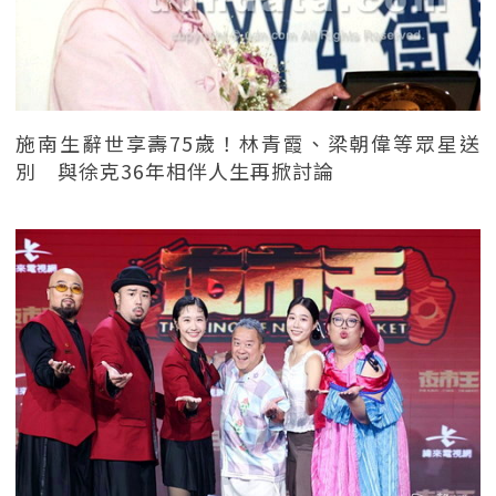
施南生辭世享壽75歲！林青霞、梁朝偉等眾星送
別 與徐克36年相伴人生再掀討論