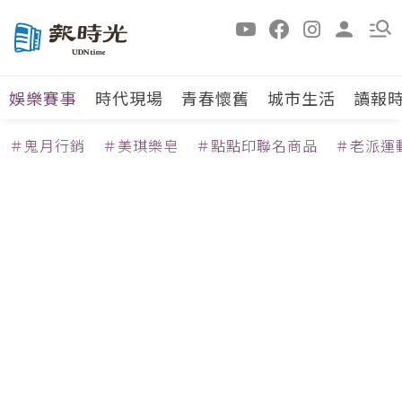
娛樂賽事
時代現場
青春懷舊
城市生活
讀報
＃鬼月行銷
＃美琪樂皂
＃點點印聯名商品
＃老派運