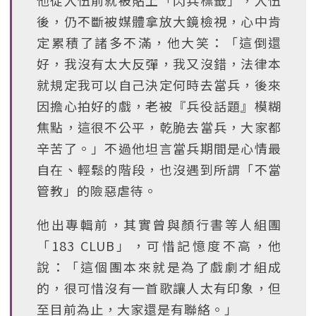
他從入伍前就被貼上「閃兵標籤」，入伍
後，仍不斷被媒體拿放大鏡檢視，心中肯
定累積了諸多不滿，他大笑：「這倒還
好，我沒有太大反彈，我又沒錯，法律本
就規定我可以自己決定何時去當兵，後來
因擔心拍好的戲，老被『兵役話題』模糊
焦點，這很不公平，乾脆去當兵，大家都
辛苦了。」不過他坦言當兵期間是心情最
自在、輕鬆的階段，也沒遇到所謂「不當
管教」的險惡虐待。
他出專輯前，其實曾與顏行書等人組團
「183 CLUB」，可惜記憶度不高，他
說：「這個團本來就是為了戲劇才組成
的，很可惜沒有一首歌讓人太有印象，但
至目前為止，大家還是有聯絡。」