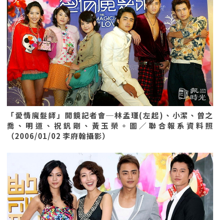
「愛情魔髮師」開鏡記者會─林孟瑾(左起)、小潔、曾之
喬、明道、祝釩剛、黃玉榮。圖／聯合報系資料照
（2006/01/02 李府翰攝影）