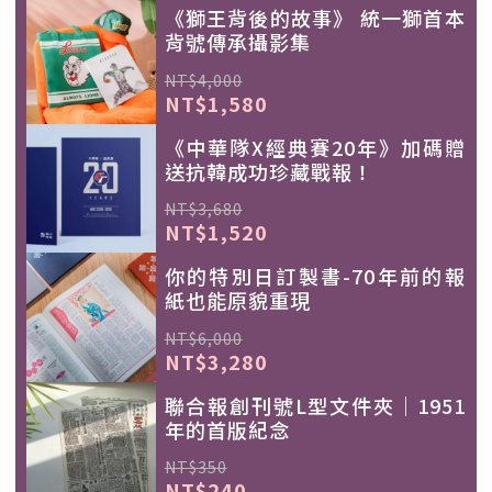
《獅王背後的故事》 統一獅首本
背號傳承攝影集
NT$4,000
NT$1,580
《中華隊X經典賽20年》加碼贈
送抗韓成功珍藏戰報！
NT$3,680
NT$1,520
你的特別日訂製書-70年前的報
紙也能原貌重現
NT$6,000
NT$3,280
聯合報創刊號L型文件夾｜1951
年的首版紀念
NT$350
NT$240