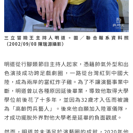
三立冒險王主持人明道。圖／聯合報系資料照
（2002/09/08 陳瑞源攝影）
明道從行腳類節目主持人起家，憑藉帥氣外型和出
色演技成功跨足戲劇圈，一路從台灣紅到中國大
陸，成為兩岸的當紅炸子雞。為了不讓演藝事業中
斷，明道曾以各種原因延後畢業，導致他取得大學
學位前後花了十多年，並因為32歲才入伍而被譏
為「高齡閃兵藝人」。後來他自願加入陸軍儀隊，
才成功擺脫外界對他大學老是延畢的負面觀感。
然而，明道並未滿足於演藝圈的成就，2020年他