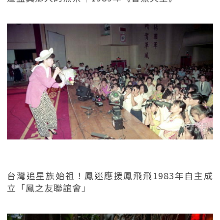
台灣追星族始祖！鳳迷應援鳳飛飛1983年自主成
立「鳳之友聯誼會」