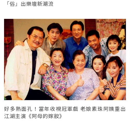
「俗」出樂壇新潮流
好多熟面孔！當年收視冠軍戲 老娘素珠阿姨重出
江湖主演《阿母的嫁妝》