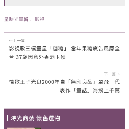
星時光圖輯
﹒
影視
﹒
←
上一篇
影視歌三棲童星「糖糖」 當年果糖廣告風靡全
台 37歲因意外香消玉殞
下一篇
→
情歌王子光良2000年自「無印良品」單飛 代
表作「童話」海撈上千萬
時光商號 懷舊選物