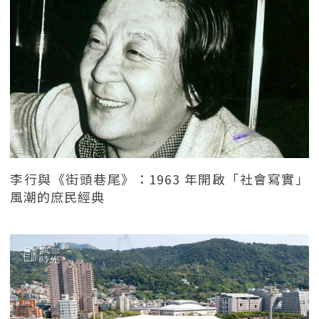
李行與《街頭巷尾》：1963 年開啟「社會寫實」
風潮的庶民經典