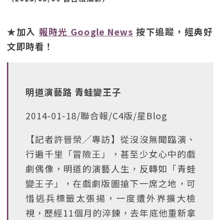
★加入
報時光 Google News
按下追蹤，經典好
文即時看！
明道演藝路 青蛙變王子
2014-01-18/聯合報/C4版/星Blog
【記者許晉榮╱專訪】從沒沒無聞臨演、
行遍千里「冒險王」，甚至少女心中的戲
劇偶像，明道的演藝人生，反轉如「青蛙
變王子」，在戲劇版圖搶下一席之地，可
惜逃兵標籤太張揚，一度遭外界擴大檢
視，歷經11個月的淬鍊，去年底他重新拿