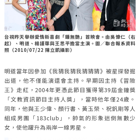
台視昨天舉辦愛情新喜劇「鍾無艷」首映會。由吳慷仁（右
起）、明道、楊謹華與王思平擔當主演。圖／聯合報系資料
照（2010/07/22 陳立凱攝影）
明道當年因參加《我猜我猜我猜猜猜》被星探發掘
出道，他不僅能演還會主持。早期因主持《冒險
王》走紅，2004年更憑此節目獲得第39屆金鐘獎
「文教資訊節目主持人獎」，當時他年僅24歲。
同年，他與王少偉、顏行書、黃玉榮、祝釩剛等人
組成男團「183club」，帥氣的形象迷倒無數少
女，使他躍升為兩岸一線男星。