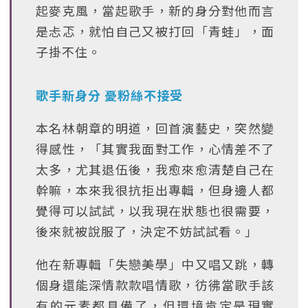
起麥克風，當起歌手，新的身分對他而言
是忐忑，就怕自己又被打回「青蛙」，面
子掛不住。
歌手新身分 憂粉絲不接受
本名林朝章的明道，回首演藝史，突然變
得感性，「其實我面對工作，心情差不了
太多，尤其退伍後，我愈來愈清楚自己在
幹嘛，本來我很抗拒出專輯，但身邊人都
覺得可以試試，以我現在狀態也很需要，
後來就被說服了，決定不妨試試看。」
他在新專輯「失戀美學」中又唱又跳，轉
個身還能深情款款唱情歌，彷彿當歌手該
有的元素都具備了，但環境肯定是現實