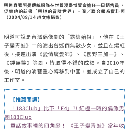
明道身著阿曼傳統服飾在世貿漫畫博覽會擔任一日銷售員 ，
促銷他的新書「明道的冒險世界」。圖／聯合報系資料照
（2004/08/14 趙文彬攝影）
明道可說是台灣偶像劇的「霸總始祖」，他在《王
子變青蛙》中的演出曾迷倒無數少女，並且在爆紅
後，接連出演《愛情魔髮師》、《櫻野三加一》、
《鍾無艷》等劇，皆取得不錯的成績。自2010年
後，明道的演藝重心轉移到中國，並成立了自己的
工作室。
【推薦閱讀】
「183Club」比下「F4」?! 紅極一時的偶像男
團183Club
童話故事裡的四角戀！ 《王子變青蛙》當年收