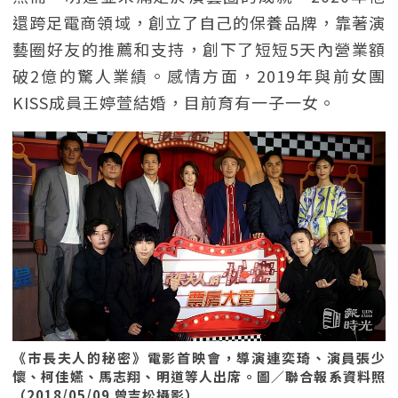
還跨足電商領域，創立了自己的保養品牌，靠著演
藝圈好友的推薦和支持，創下了短短5天內營業額
破2億的驚人業績。感情方面，2019年與前女團
KISS成員王婷萱結婚，目前育有一子一女。
《市長夫人的秘密》電影首映會，導演連奕琦、演員張少
懷、柯佳嬿、馬志翔、明道等人出席。圖／聯合報系資料照
（2018/05/09 曾吉松攝影）