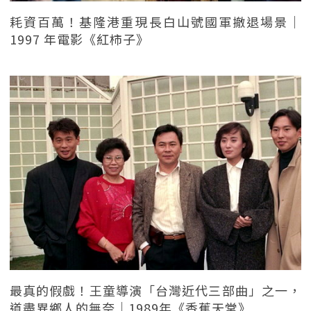
耗資百萬！基隆港重現長白山號國軍撤退場景｜
1997 年電影《紅柿子》
最真的假戲！王童導演「台灣近代三部曲」之一，
道盡異鄉人的無奈｜1989年《香蕉天堂》