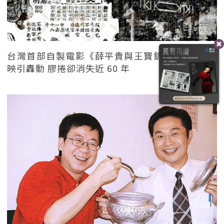
台灣首部自製電影《薛平貴與王寶釧》1956 年上
映引轟動 膠捲卻消失近 60 年