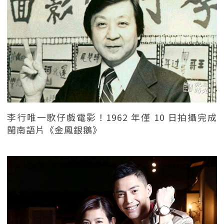
李行唯一歌仔戲電影！1962 年僅 10 日拍攝完成
閩南語片《金鳳銀鵝》