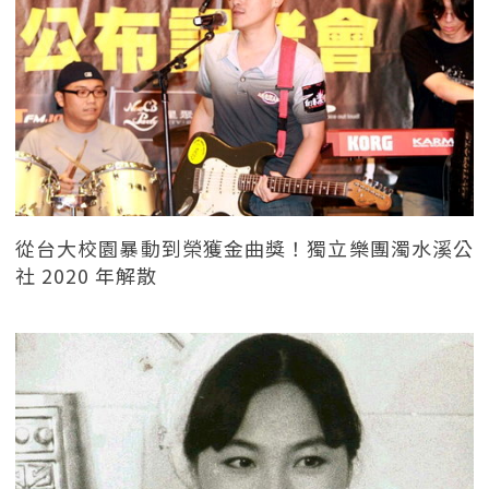
從台大校園暴動到榮獲金曲獎！獨立樂團濁水溪公
社 2020 年解散