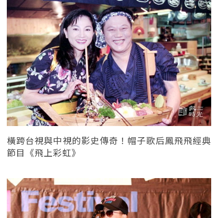
橫跨台視與中視的影史傳奇！帽子歌后鳳飛飛經典
節目《飛上彩虹》