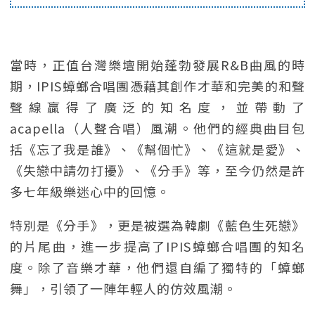
當時，正值台灣樂壇開始蓬勃發展R&B曲風的時
期，IPIS蟑螂合唱團憑藉其創作才華和完美的和聲
聲線贏得了廣泛的知名度，並帶動了
acapella（人聲合唱）風潮。他們的經典曲目包
括《忘了我是誰》、《幫個忙》、《這就是愛》、
《失戀中請勿打擾》、《分手》等，至今仍然是許
多七年級樂迷心中的回憶。
特別是《分手》，更是被選為韓劇《藍色生死戀》
的片尾曲，進一步提高了IPIS蟑螂合唱團的知名
度。除了音樂才華，他們還自編了獨特的「蟑螂
舞」，引領了一陣年輕人的仿效風潮。