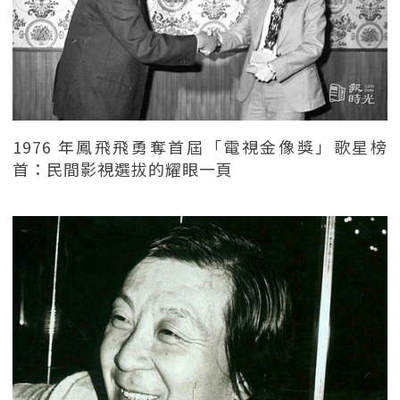
1976 年鳳飛飛勇奪首屆「電視金像獎」歌星榜
首：民間影視選拔的耀眼一頁