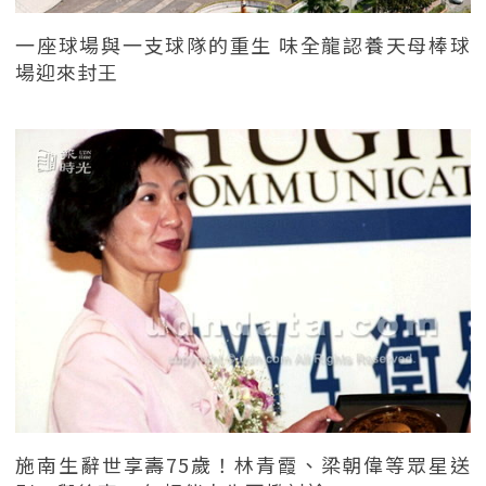
一座球場與一支球隊的重生 味全龍認養天母棒球
場迎來封王
施南生辭世享壽75歲！林青霞、梁朝偉等眾星送