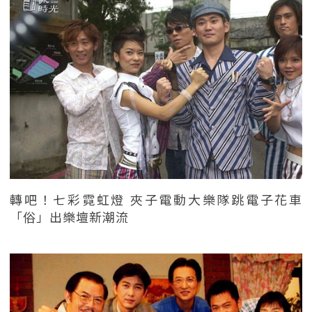
轉吧！七彩霓虹燈 夾子電動大樂隊跳電子花車
「俗」出樂壇新潮流