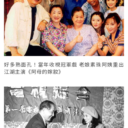
好多熟面孔！當年收視冠軍戲 老娘素珠阿姨重出
江湖主演《阿母的嫁妝》