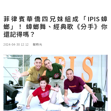
菲律賓華僑四兄妹組成「IPIS蟑
螂」！ 蟑螂舞、經典歌《分手》你
還記得嗎？
2024-04-30 12:12
報時光