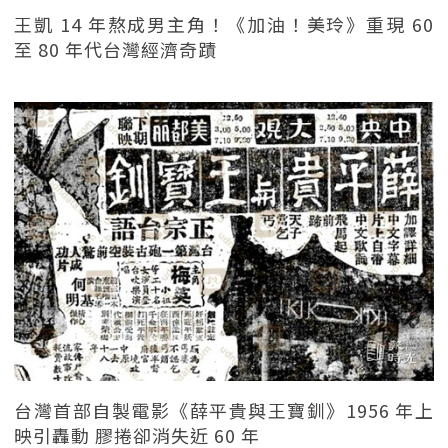
王凱 14 年熬成男主角！《加油！美玲》重現 60
至 80 年代台灣經濟奇蹟
台灣首部自製電影《薛平貴與王寶釧》1956 年上
映引轟動 膠捲卻消失近 60 年