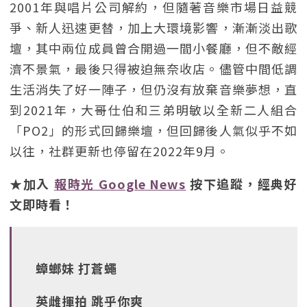
2001年與唱片公司解約，但隨著音樂市場日益競
爭、新人迅速更替，加上大環境影響，漸漸淡出歌
壇，其中兩位成員曾合開過一間小餐廳，但不敵經
濟不景氣，最後只得被迫無奈收店。儘管中間低調
生活消失了好一陣子，但仍沒有放棄音樂夢想，直
到2021年，大哥仕伯和三弟明敏以全新二人組合
「PO2」的形式回歸樂壇，但回歸後人氣似乎不如
以往，社群更新也停留在2022年9月。
★加入
報時光 Google News
按下追蹤，經典好
文即時看！
蟑螂妹 打蒼蠅
英雌揮拍 跳乎你爽