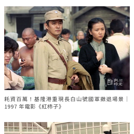
耗資百萬！基隆港重現長白山號國軍撤退場景｜
1997 年電影《紅柿子》