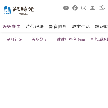
娛樂賽事
時代現場
青春懷舊
城市生活
讀報
＃鬼月行銷
＃美琪樂皂
＃點點印聯名商品
＃老派運