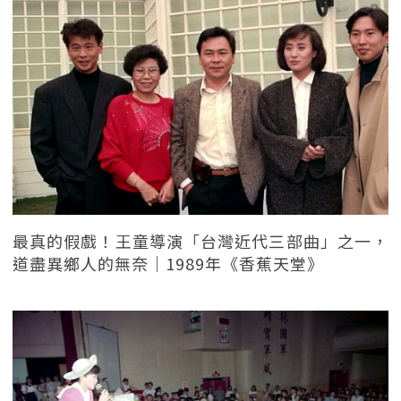
最真的假戲！王童導演「台灣近代三部曲」之一，
道盡異鄉人的無奈｜1989年《香蕉天堂》