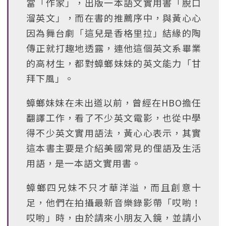
當「作家」，出版一本語文實用書「脫口
溜英文」，而在書的推薦序中，與黃心心
因為舞台劇「這兒是香格里拉」結緣的陶
傳正就打趣地透露，連他這個英文系畢業
的高材生，都對蟑螂妹妹的英文能力「甘
拜下風」。
蟑螂妹妹在未出道以前，曾經在HBO擔任
翻譯工作，看了不少英文電影，也從中學
得不少英文實用語法，黃心心表示，其實
這本書主要是介紹美國常見的俚語及生活
用語，是一本語文實用書。
蟑螂四兄妹不只才華洋溢，而且創意十
足，他們在拍攝最新音樂錄影帶「哎喲！
哎喲」時，由於請來小朋友入鏡，並請小