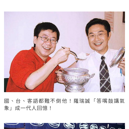
國、台、客語都難不倒他！羅瑞誠「答嘴鼓講氣
象」成一代人回憶！