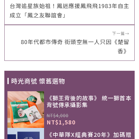
台灣追星族始祖！鳳迷應援鳳飛飛1983年自主
成立「鳳之友聯誼會」
下一篇
→
80年代都市傳奇 街頭空無一人只因《楚留
香》
時光商號 懷舊選物
《獅王背後的故事》 統一獅首本
背號傳承攝影集
NT$4,000
NT$1,580
《中華隊X經典賽20年》加碼贈