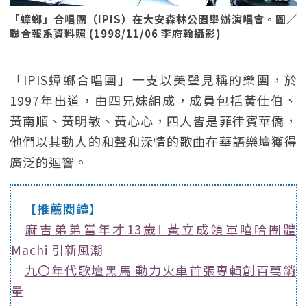
「蟑螂」合唱團（IPIS）在大安森林公園舉辦演唱會。圖／
聯合報系資料照 (1998/11/06 李府翰攝影)
「IPIS蟑螂合唱團」一支以美聲見稱的樂團，於
1997年出道，由四兄妹組成，成員包括黃仕伯、
黃南順、黃明敏、黃心心，四人皆是菲律賓華僑，
他們以其動人的和聲和深情的歌曲在華語樂壇獲得
廣泛的迴響。
【推薦閱讀】
麻吉弟弟當年才13歲! 黃立成領軍嘻哈團體
Machi 引新風潮
九〇年代歌壇黑馬 動力火車首張專輯創百萬銷
量