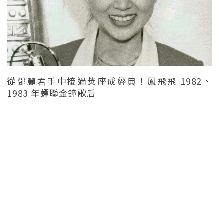
從鄧麗君手中接過獎座成經典！鳳飛飛 1982、
1983 年蟬聯金鐘歌后