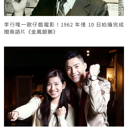
李行唯一歌仔戲電影！1962 年僅 10 日拍攝完成
閩南語片《金鳳銀鵝》