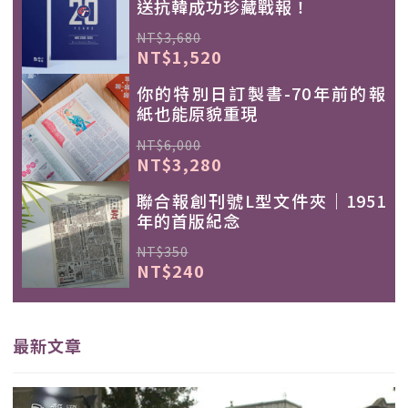
送抗韓成功珍藏戰報！
NT$3,680
NT$1,520
你的特別日訂製書-70年前的報
紙也能原貌重現
NT$6,000
NT$3,280
聯合報創刊號L型文件夾｜1951
年的首版紀念
NT$350
NT$240
最新文章