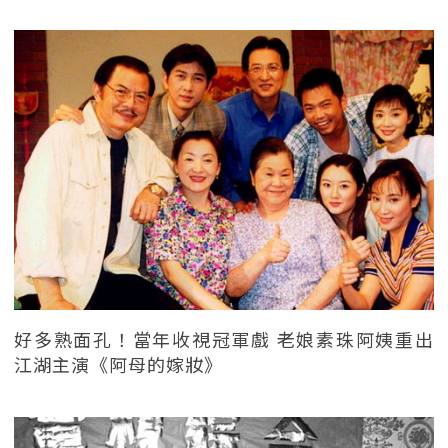
好多熟面孔！當年收視冠軍戲 老娘素珠阿姨重出
江湖主演《阿母的嫁妝》