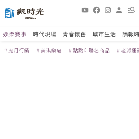
娛樂賽事
時代現場
青春懷舊
城市生活
讀報
＃鬼月行銷
＃美琪樂皂
＃點點印聯名商品
＃老派運