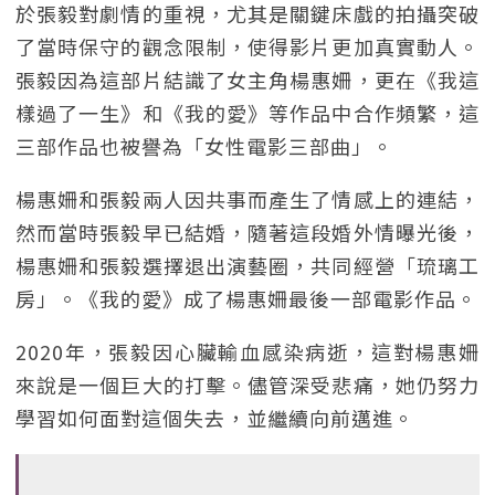
於張毅對劇情的重視，尤其是關鍵床戲的拍攝突破
了當時保守的觀念限制，使得影片更加真實動人。
張毅因為這部片結識了女主角楊惠姍，更在《我這
樣過了一生》和《我的愛》等作品中合作頻繁，這
三部作品也被譽為「女性電影三部曲」。
楊惠姍和張毅兩人因共事而產生了情感上的連結，
然而當時張毅早已結婚，隨著這段婚外情曝光後，
楊惠姍和張毅選擇退出演藝圈，共同經營「琉璃工
房」。《我的愛》成了楊惠姍最後一部電影作品。
2020年，張毅因心臟輸血感染病逝，這對楊惠姍
來說是一個巨大的打擊。儘管深受悲痛，她仍努力
學習如何面對這個失去，並繼續向前邁進。