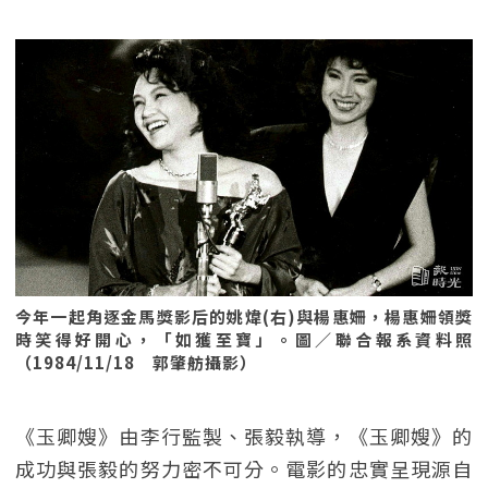
今年一起角逐金馬獎影后的姚煒(右)與楊惠姍，楊惠姍領獎
時笑得好開心，「如獲至寶」。圖／聯合報系資料照
（1984/11/18 郭肇舫攝影）
《玉卿嫂》由李行監製、張毅執導，《玉卿嫂》的
成功與張毅的努力密不可分。電影的忠實呈現源自