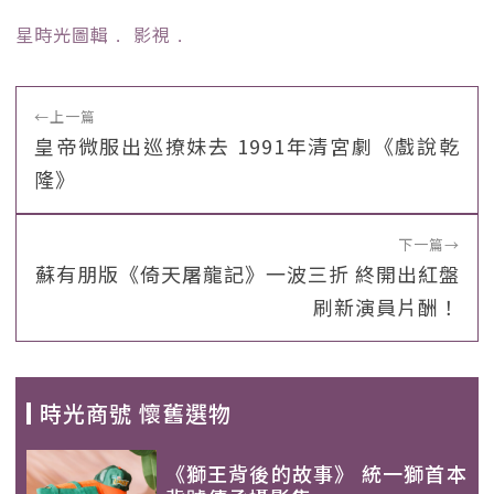
星時光圖輯
﹒
影視
﹒
←
上一篇
皇帝微服出巡撩妹去 1991年清宮劇《戲說乾
隆》
下一篇
→
蘇有朋版《倚天屠龍記》一波三折 終開出紅盤
刷新演員片酬！
時光商號 懷舊選物
《獅王背後的故事》 統一獅首本