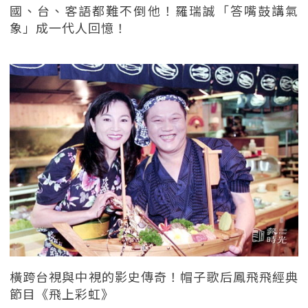
國、台、客語都難不倒他！羅瑞誠「答嘴鼓講氣
象」成一代人回憶！
橫跨台視與中視的影史傳奇！帽子歌后鳳飛飛經典
節目《飛上彩虹》