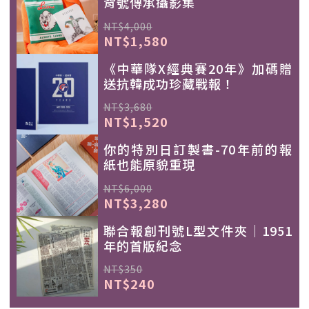
背號傳承攝影集
NT$4,000
NT$1,580
《中華隊X經典賽20年》加碼贈
送抗韓成功珍藏戰報！
NT$3,680
NT$1,520
你的特別日訂製書-70年前的報
紙也能原貌重現
NT$6,000
NT$3,280
聯合報創刊號L型文件夾｜1951
年的首版紀念
NT$350
NT$240