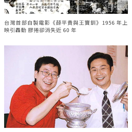
台灣首部自製電影《薛平貴與王寶釧》1956 年上
映引轟動 膠捲卻消失近 60 年