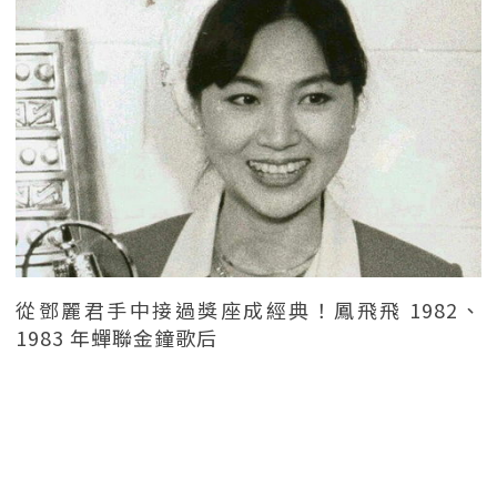
從鄧麗君手中接過獎座成經典！鳳飛飛 1982、
1983 年蟬聯金鐘歌后