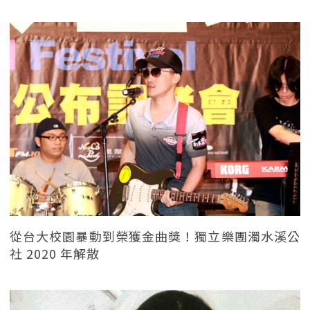
從台大校園暴動到榮獲金曲獎！獨立樂團濁水溪公
社 2020 年解散