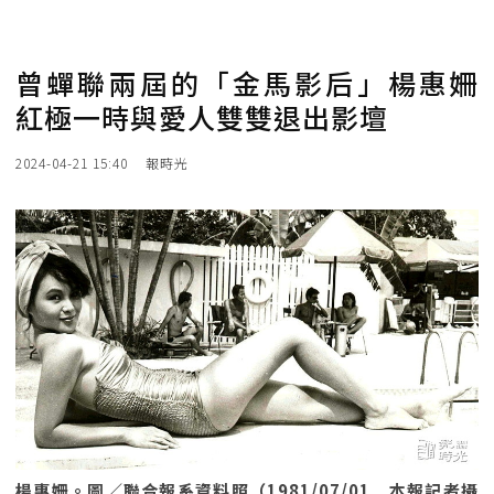
曾蟬聯兩屆的「金馬影后」楊惠姍
紅極一時與愛人雙雙退出影壇
2024-04-21 15:40
報時光
楊惠姍。圖／聯合報系資料照（1981/07/01 本報記者攝