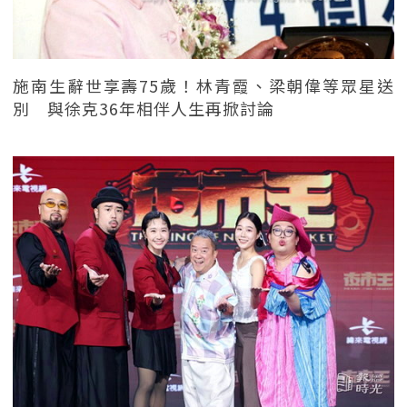
施南生辭世享壽75歲！林青霞、梁朝偉等眾星送
別 與徐克36年相伴人生再掀討論