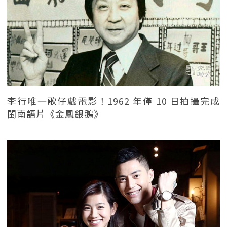
李行唯一歌仔戲電影！1962 年僅 10 日拍攝完成
閩南語片《金鳳銀鵝》