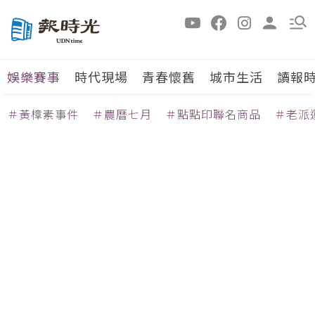
娛樂賽事
時代現場
青春懷舊
城市生活
讀報
＃黃樟素事件
＃農曆七月
＃點點印聯名商品
＃老派