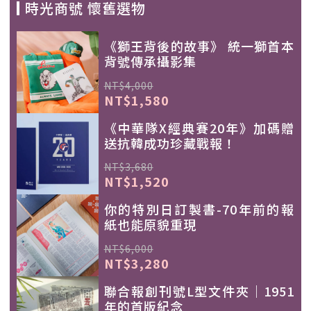
時光商號 懷舊選物
《獅王背後的故事》 統一獅首本
背號傳承攝影集
NT$4,000
NT$1,580
《中華隊X經典賽20年》加碼贈
送抗韓成功珍藏戰報！
NT$3,680
NT$1,520
你的特別日訂製書-70年前的報
紙也能原貌重現
NT$6,000
NT$3,280
聯合報創刊號L型文件夾｜1951
年的首版紀念