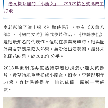
老司機都懂的「小龍女」 79979情色號碼成主
打歌
李若彤除了演出過《神鵰俠侶》，亦有《天龍八
部》、《楊門女將》等武俠片作品，《神鵰俠侶》
是她最知名的代表作。但就在事業高峰時，她與圈
外男友郭應泉陷入熱戀，為愛淡出演藝圈，最終未
能開花結果，於2008年分手。
2018年後網路再度熱議李若彤扮演小龍女的照
片，希望她能重新扮成小龍女，如今，李若彤現年
57歲，身材保養得宜，仙氣依舊，震撼一票網
友。