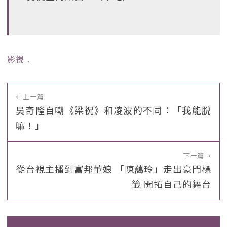
影視
﹒
←
上一篇
吳奇隆自嘲《梁祝》和凌波的不同：「我能脫
嘛！」
下一篇
→
從台視主播到富邦董娘 「陳藹玲」走出豪門標
籤 開拓自己的舞台