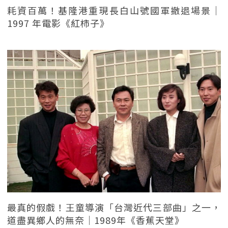
耗資百萬！基隆港重現長白山號國軍撤退場景｜
1997 年電影《紅柿子》
最真的假戲！王童導演「台灣近代三部曲」之一，
道盡異鄉人的無奈｜1989年《香蕉天堂》