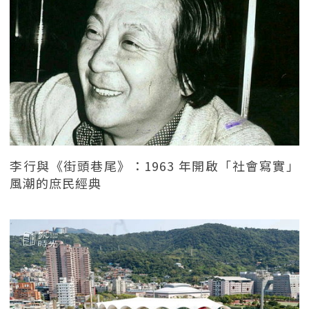
李行與《街頭巷尾》：1963 年開啟「社會寫實」
風潮的庶民經典