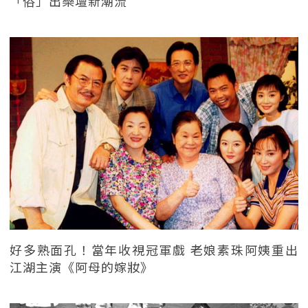
「俗」出樂壇新潮流
好多熟面孔！當年收視冠軍戲 老娘素珠阿姨重出
江湖主演《阿母的嫁妝》