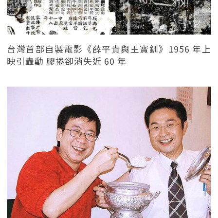
台灣首部自製電影《薛平貴與王寶釧》1956 年上
映引轟動 膠捲卻消失近 60 年