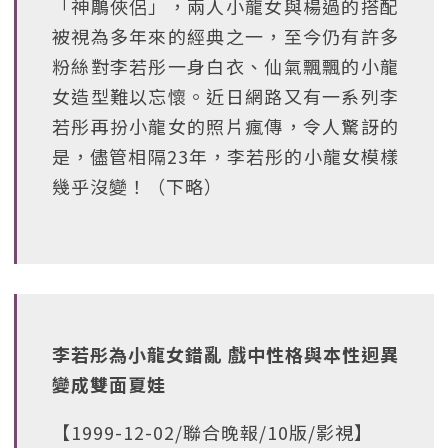
「神鵰俠侶」，兩人小龍女與楊過的搭配
被視為多年來的經典之一，至今仍有許多
粉絲對李若彤一身白衣、仙氣飄飄的小龍
女造型難以忘懷。近日網路又有一系列李
若彤再扮小龍女的照片瘋傳，令人驚訝的
是，儘管相隔23年，李若彤的小龍女模樣
幾乎沒變！（下略）
李若彤為小龍女錯亂 戲中性格與本性迥異
變成雙面夏娃
【1999-12-02/聯合晚報/10版/影視】