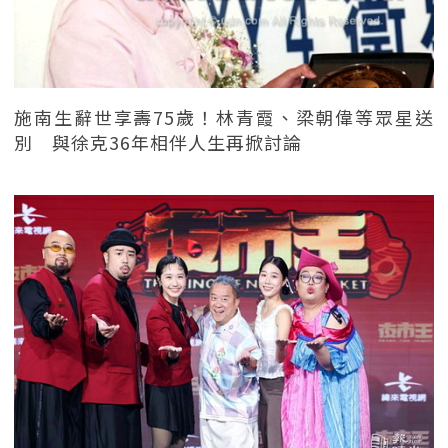
施南生辭世享壽75歲！林青霞、梁朝偉等眾星送
別 與徐克36年相伴人生再掀討論