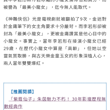
被譽為「最美小龍女」，迄今無人能取代。
《神鵰俠侶》光是電視劇就被翻拍了9次，金迷對
於金庸筆下的女主角要求十分嚴苛。而李若彤卻被
封為「最美小龍女」，更被金庸讚賞是他心目中的
小龍女。事實上，當年李若彤在接演小龍女已經
29歲，在歷代小龍女中算是「高齡」，但她以空
靈氣質取勝，與古天樂金童玉女的形象深植人心，
兩人當年雙雙爆紅。
【推薦閱讀】
「紫霞仙子」朱茵魅力不朽！ 30年影壇歷程無
數經典作