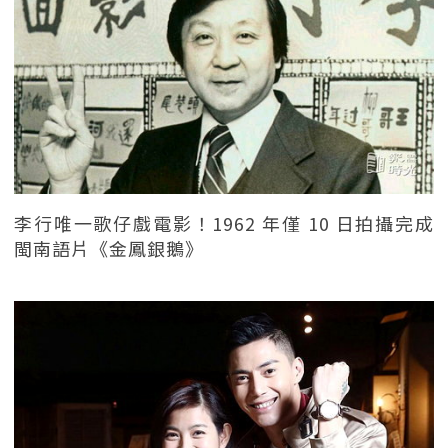
李行唯一歌仔戲電影！1962 年僅 10 日拍攝完成
閩南語片《金鳳銀鵝》