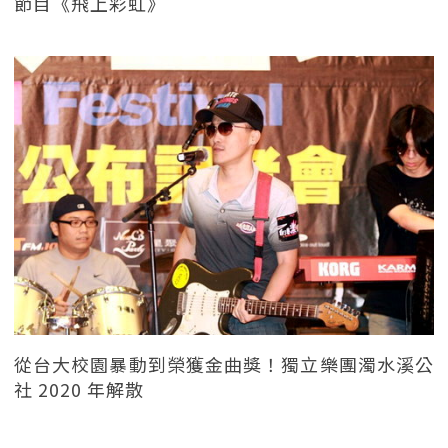
節目《飛上彩虹》
從台大校園暴動到榮獲金曲獎！獨立樂團濁水溪公
社 2020 年解散