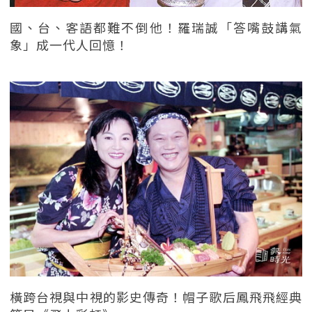
國、台、客語都難不倒他！羅瑞誠「答嘴鼓講氣
象」成一代人回憶！
橫跨台視與中視的影史傳奇！帽子歌后鳳飛飛經典