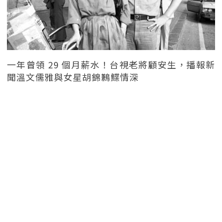
一年曾領 29 個月薪水！台視老將顧安生，播報新
聞溫文儒雅與女星胡錦鶼鰈情深