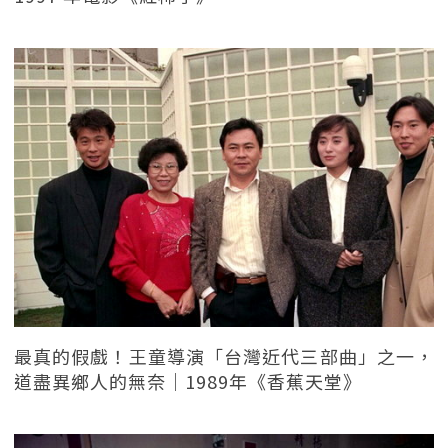
最真的假戲！王童導演「台灣近代三部曲」之一，
道盡異鄉人的無奈｜1989年《香蕉天堂》