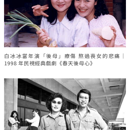
白冰冰當年演「後母」療傷 熬過喪女的悲痛｜
1998 年民視經典戲劇《春天後母心》