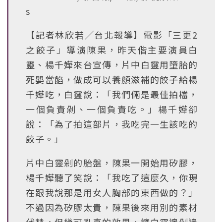
s
【記者林欣若╱台北報導】電影「三更2
之餃子」導演陳果，昨天偕主要演員白
靈、楊千嬅來台宣傳，片中白靈用墮胎的
死嬰當餡，做成可以養顏滋補的餃子給楊
千嬅吃，白靈說：「我們倆是最佳拍檔，
一個負責剁、一個負責吃。」楊千嬅卻
說：「為了拍這部片，我吃完一生該吃的
餃子。」
片中白靈剁的胎盤，陳果一開始用矽膠，
楊千嬅聽了笑說：「我吃了這麼久，你現
在跟我說那是用女人胸部的東西做的？」
不過因為矽膠太貴，陳果後來用別的素材