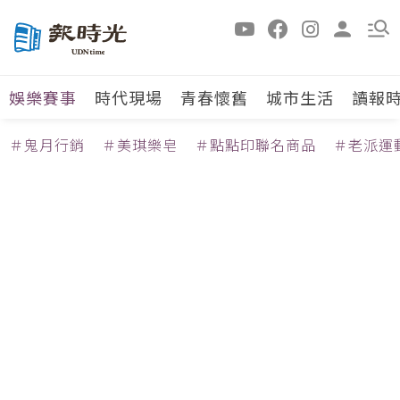
娛樂賽事
時代現場
青春懷舊
城市生活
讀報
＃鬼月行銷
＃美琪樂皂
＃點點印聯名商品
＃老派運