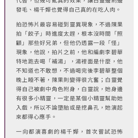
代替，但幾可亂真的效果，讓白靈邊剁邊
發毛、楊千嬅也覺得自己真的在吃人肉。
拍恐怖片最容易碰到靈異現象，不過陳果
拍「餃子」時進度太趕，根本沒時間「照
顧」那些好兄弟，但他仍透露一段「怪」
現象，他說，拍片之前，他和編劇李碧華
特地跑去喝「補湯」，湯裡面是什麼，他
不知道也不敢想，不過喝完後李碧華整個
晚上睡不著，陳果則變得很亢奮；白靈覺
得自己被劇中角色附身，白靈說，她身邊
有很多小精靈，一定是某個小精靈幫助她
入戲，所以不論墮胎或是挖鼻孔，她演起
來都得心應手。
一向都演喜劇的楊千嬅，首次嘗試恐怖