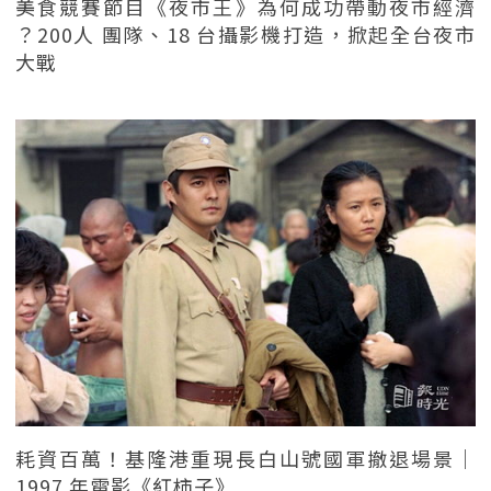
美食競賽節目《夜市王》為何成功帶動夜市經濟
？200人 團隊、18 台攝影機打造，掀起全台夜市
大戰
耗資百萬！基隆港重現長白山號國軍撤退場景｜
1997 年電影《紅柿子》