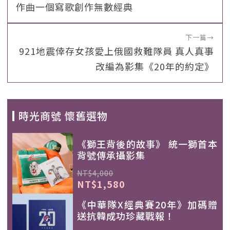
作曲一個寫歌創作無數經典
下一篇
→
921地震倖存女孩愛上俄國救難隊員 真人真事
改編為影集《20年的約定》
時光商號 懷舊選物
《獅王背後的故事》 統一獅首本
背號傳承攝影集
NT$4,000
NT$1,580
《中華隊X經典賽20年》加碼贈
送抗韓成功珍藏戰報！