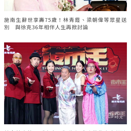
施南生辭世享壽75歲！林青霞、梁朝偉等眾星送
別 與徐克36年相伴人生再掀討論