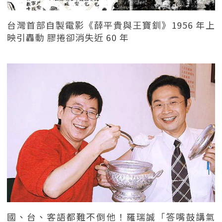
台灣首部自製電影《薛平貴與王寶釧》1956 年上
映引轟動 膠捲卻消失近 60 年
國、台、客語都難不倒他！羅瑞誠「答嘴鼓講氣