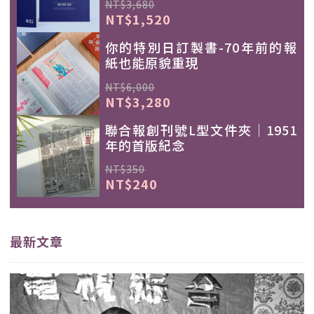
NT$3,680
NT$1,520
你的特別日訂製書-70年前的報
紙也能原貌重現
NT$6,000
NT$3,280
聯合報創刊號L型文件夾｜1951
年的首版紀念
NT$350
NT$240
最新文章