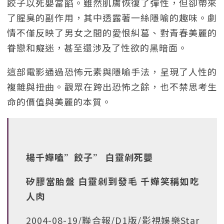
餃子以死嬰當餡。雖然肌膚恢復了彈性，但卻帶來
了腥臭的副作用，其中透露著一絲隱喻的趣味。劇
情不僅反映了男女之間的愛恨糾葛、對青春美麗的
眷戀和癡迷，甚至還涉及了性欲的黑暗面。
這部電影通過恐怖元素與隱喻手法，呈現了人性的
複雜與扭曲。觀眾在跨出恐怖之餘，也不禁思考生
命的價值與美麗的本質。
楊千嬅嗑”餃子” 白靈剁死嬰
矽膠當胎盤 白靈剁到發毛 千嬅笑稱如吃
人肉
2004-08-19/聯合報/D1版/影視娛樂Star