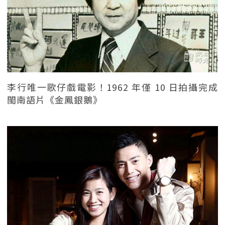
李行唯一歌仔戲電影！1962 年僅 10 日拍攝完成
閩南語片《金鳳銀鵝》