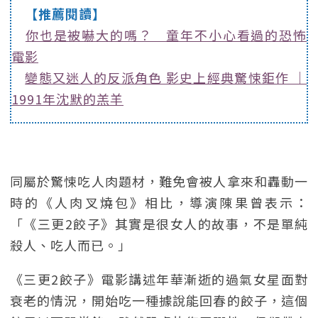
【推薦閱讀】
你也是被嚇大的嗎？ 童年不小心看過的恐怖
電影
變態又迷人的反派角色 影史上經典驚悚鉅作 ｜
1991年沈默的羔羊
同屬於驚悚吃人肉題材，難免會被人拿來和轟動一
時的《人肉叉燒包》相比，導演陳果曾表示：
「《三更2餃子》其實是很女人的故事，不是單純
殺人、吃人而已。」
《三更2餃子》電影講述年華漸逝的過氣女星面對
衰老的情況，開始吃一種據說能回春的餃子，這個