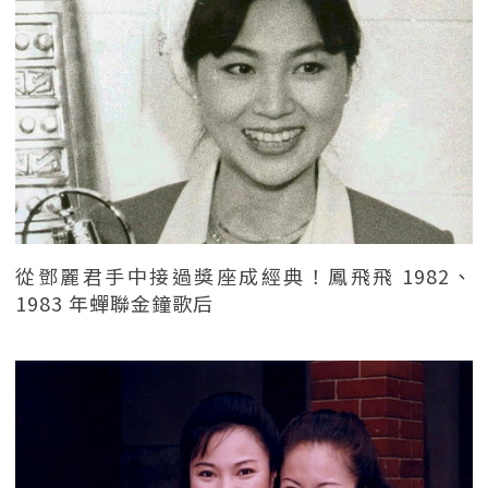
從鄧麗君手中接過獎座成經典！鳳飛飛 1982、
1983 年蟬聯金鐘歌后