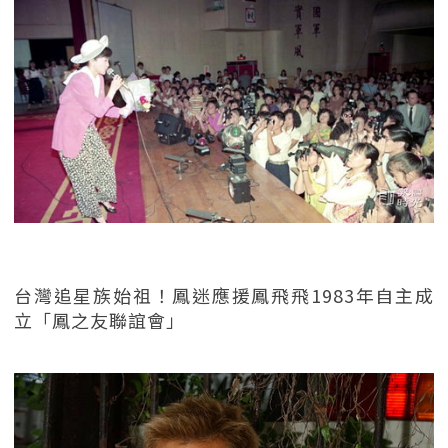
台灣追星族始祖！鳳迷應援鳳飛飛1983年自主成
立「鳳之友聯誼會」