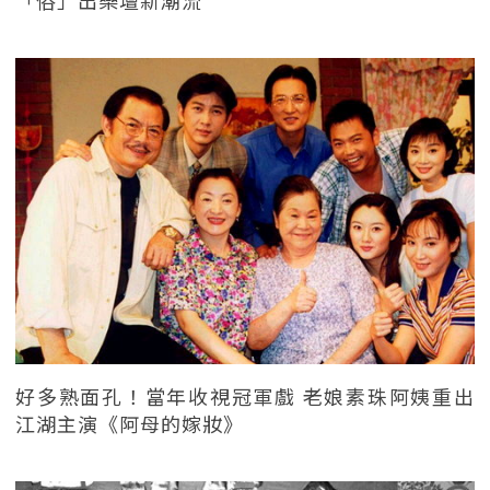
「俗」出樂壇新潮流
好多熟面孔！當年收視冠軍戲 老娘素珠阿姨重出
江湖主演《阿母的嫁妝》