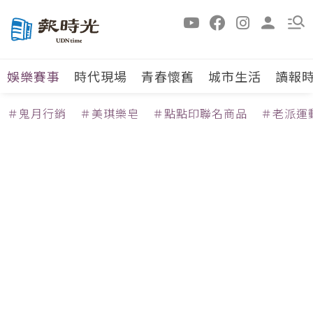
娛樂賽事
時代現場
青春懷舊
城市生活
讀報
＃鬼月行銷
＃美琪樂皂
＃點點印聯名商品
＃老派運