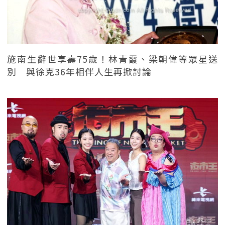
施南生辭世享壽75歲！林青霞、梁朝偉等眾星送
別 與徐克36年相伴人生再掀討論