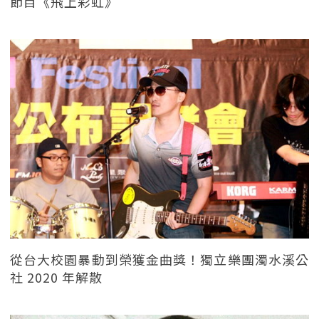
節目《飛上彩虹》
從台大校園暴動到榮獲金曲獎！獨立樂團濁水溪公
社 2020 年解散