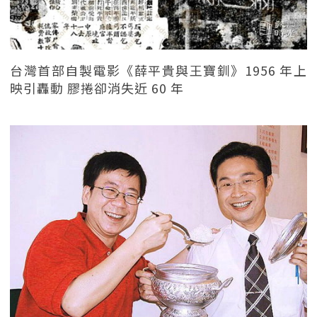
台灣首部自製電影《薛平貴與王寶釧》1956 年上
映引轟動 膠捲卻消失近 60 年