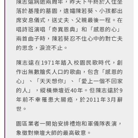
陳志遠病逝兩周年，昨天下午終於入住坐
落於基隆的墓園，遺孀陳若葵、小孩都出
席安息儀式，送丈夫、父親最後一程。在
唱詩班演唱「奇異恩典」和「感恩的心」
兩首曲子時，陳若葵忍不住心中的對亡夫
的思念，淚流不止。
陳志遠在1971年踏入校園民歌時代，創
作出無數膾炙人口的歌曲，包含「感恩的
心」、「天天想你」、「愛上一個不回家
的人」，縱橫樂壇近40年。但陳志遠於9
年前不幸罹患大腸癌，於2011年3月辭
世。
園區業者一開始安排禮炮和軍儀隊表演，
象徵對樂壇大師的最高敬意。