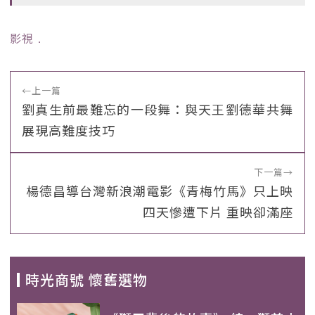
影視
﹒
←
上一篇
劉真生前最難忘的一段舞：與天王劉德華共舞
展現高難度技巧
下一篇
→
楊德昌導台灣新浪潮電影《青梅竹馬》只上映
四天慘遭下片 重映卻滿座
時光商號 懷舊選物