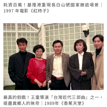
耗資百萬！基隆港重現長白山號國軍撤退場景｜
1997 年電影《紅柿子》
最真的假戲！王童導演「台灣近代三部曲」之一，
道盡異鄉人的無奈｜1989年《香蕉天堂》