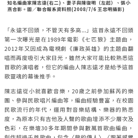
知名編曲家陳志遠(右二)、妻子與陳復明（左起）、張小
燕合影。圖／聯合報系資料照(2008/7/6 王忠明攝影)
「永遠不回頭，不管天有多高...」這首永遠不回頭
第一次曝光是在1989年電影《七匹狼》主題曲，
2012年又因成為電視劇《廉政英雄》的主題曲翻
唱而再度吸引大家目光，雖然大家可能比較熟悉這
首歌的演唱者，但它的編曲人陳志遠才是給予這首
歌靈魂的幕後推手。
陳志遠從小就喜歡音樂，20歲之前參加蘇芮的樂
團、參與民歌唱片編曲等，編曲經驗豐富，在校園
民歌流行的年代，運用對音樂結構、樂器的熟悉
度，為原本只有吉他及人聲的歌曲增添不少層次及
色彩，在樂壇30多年期間參與數萬首歌曲編曲，
創作超過千首歌曲，包含〈龍的傳人〉〈跟著感覺