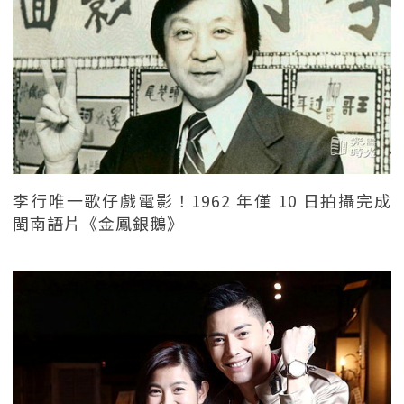
李行唯一歌仔戲電影！1962 年僅 10 日拍攝完成
閩南語片《金鳳銀鵝》