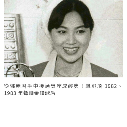
從鄧麗君手中接過獎座成經典！鳳飛飛 1982、
1983 年蟬聯金鐘歌后