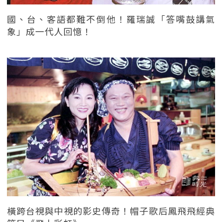
國、台、客語都難不倒他！羅瑞誠「答嘴鼓講氣
象」成一代人回憶！
橫跨台視與中視的影史傳奇！帽子歌后鳳飛飛經典