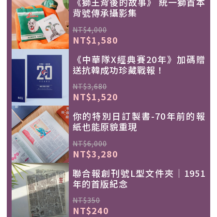
《獅王背後的故事》 統一獅首本
背號傳承攝影集
NT$4,000
NT$1,580
《中華隊X經典賽20年》加碼贈
送抗韓成功珍藏戰報！
NT$3,680
NT$1,520
你的特別日訂製書-70年前的報
紙也能原貌重現
NT$6,000
NT$3,280
聯合報創刊號L型文件夾｜1951
年的首版紀念
NT$350
NT$240