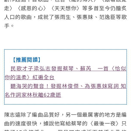
走〉〈感恩的心〉〈天天想你〉等多首至今仍膾炙
人口的歌曲，成就了張雨生、張惠妹、范逸臣等歌
手。
【推薦閱讀】
民歌才子梁弘志發掘蔡琴、蘇芮 一首〈恰似
你的溫柔〉紅遍全台
聽海哭的聲音！發掘林俊傑、為張惠妹寫詞 知
名作詞家林秋離62歲逝
陳志遠除了編曲品質好，另一個最厲害的地方是編
曲的速度很快，據說他寫給蔡琴的〈最後一夜〉只