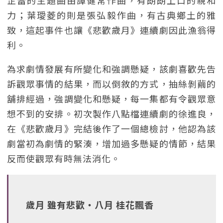
芷蕾的主題曲由譚健常作曲，有朗朗上口的親和
力；葉璦菱的則是張弘毅作曲，有古典鄉土的雅
致，這起事件也讓《悲歡歲月》連續劇因此漁翁得
利。
為求劇情發展有所變化和強調懸疑，該劇喜歡先告
訴觀眾事情的結果，而以倒敘的方式，抽絲剝繭的
舖排經過，強調變化和懸疑，每一集都有令觀眾意
想不到的安排。初次製作八點檔連續劇的徐進良，
在《悲歡歲月》完結後作了一個總檢討，他認為該
劇當初為劇情的緊湊，增加過多懸疑的情節，結果
反而使觀眾有時無法消化。
歲月 雖有悲歡‧八月 桂花飄香