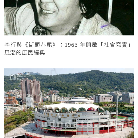
李行與《街頭巷尾》：1963 年開啟「社會寫實」
風潮的庶民經典