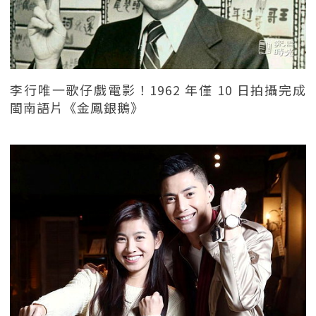
李行唯一歌仔戲電影！1962 年僅 10 日拍攝完成
閩南語片《金鳳銀鵝》