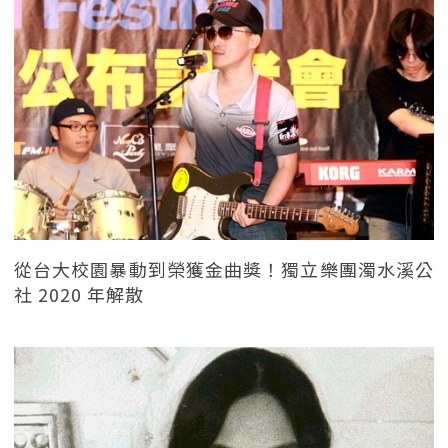
從台大校園暴動到榮獲金曲獎！獨立樂團濁水溪公
社 2020 年解散