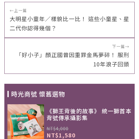
←
上一篇
大明星小童年／樣貌比一比！ 這些小童星、星
二代你認得幾個？
下一篇
→
「好小子」顏正國曾因重罪金馬夢碎！ 服刑
10年浪子回頭
時光商號 懷舊選物
《獅王背後的故事》 統一獅首本
背號傳承攝影集
NT$4,000
NT$1,580