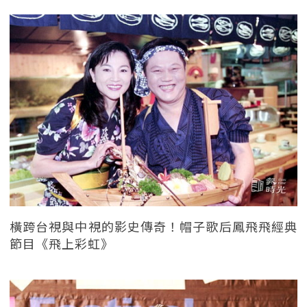
橫跨台視與中視的影史傳奇！帽子歌后鳳飛飛經典
節目《飛上彩虹》