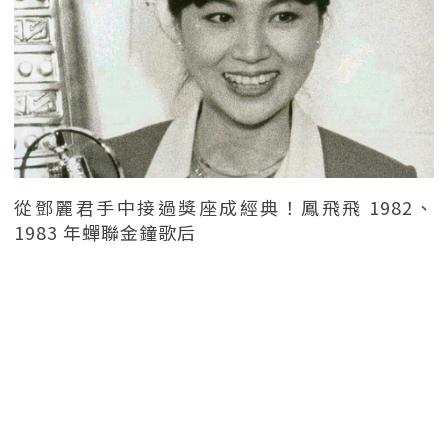
從鄧麗君手中接過獎座成經典！鳳飛飛 1982、
1983 年蟬聯金鐘歌后