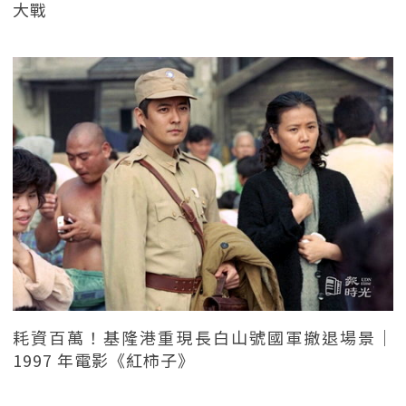
大戰
耗資百萬！基隆港重現長白山號國軍撤退場景｜
1997 年電影《紅柿子》