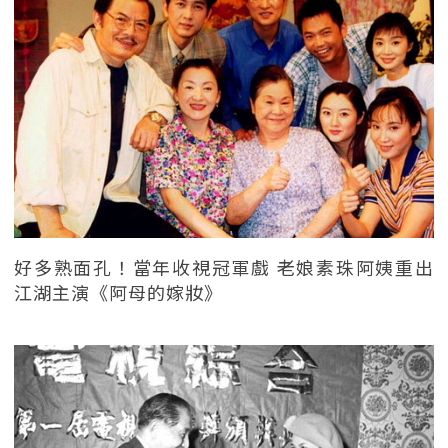
好多熟面孔！當年收視冠軍戲 老娘素珠阿姨重出
江湖主演《阿母的嫁妝》