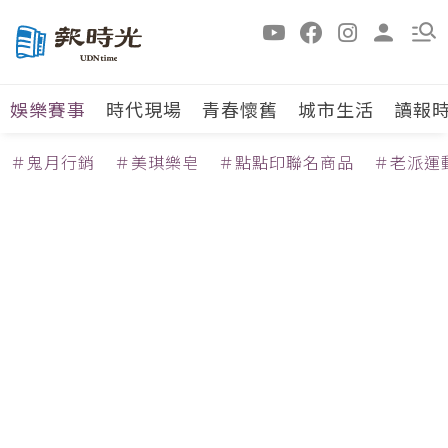
娛樂賽事
時代現場
青春懷舊
城市生活
讀報
＃鬼月行銷
＃美琪樂皂
＃點點印聯名商品
＃老派運