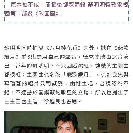
原本拍不成！開播後卻遭罰鍰 蘇明明轉戰電視
圈第二部戲《陳圓圓》
蘇明明同時拍攝《八月桂花香》之外，她在《悲歡
歲月》前3集是用自己的聲音，後來才改由配音演
出。當年的蘇明明，不只因戲爆紅，連戲的主題曲
都很紅；主題曲也名為「悲歡歲月」，徐進良先與
葉璦菱的唱片公司談妥，由她主唱，台視認為不
錯，不過基於愛護簽約歌星的立場，所以也提出了
由王芷蕾主唱，徐進良也答應。