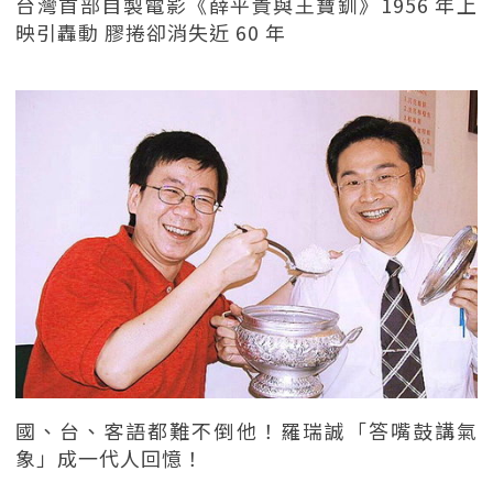
台灣首部自製電影《薛平貴與王寶釧》1956 年上
映引轟動 膠捲卻消失近 60 年
國、台、客語都難不倒他！羅瑞誠「答嘴鼓講氣
象」成一代人回憶！