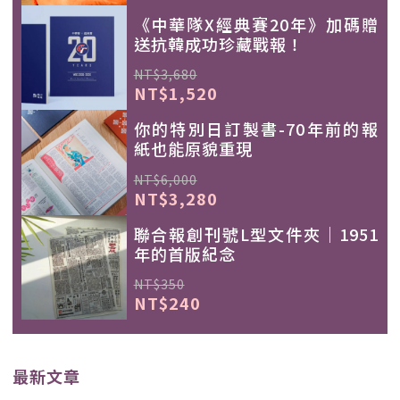
《中華隊X經典賽20年》加碼贈
送抗韓成功珍藏戰報！
NT$3,680
NT$1,520
你的特別日訂製書-70年前的報
紙也能原貌重現
NT$6,000
NT$3,280
聯合報創刊號L型文件夾｜1951
年的首版紀念
NT$350
NT$240
最新文章