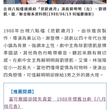
台視八點檔連續劇「悲歡歲月」演員蘇明明（左）、劉德
凱。圖／聯合報系資料照(1988/06/19 何福慶攝影)
1988年台視八點檔《悲歡歲月》，由徐進良製
作，導演為黃以功、謝登標，該劇以四十年代台灣
小鎮為背景，強調本土性，劇中主角除劉德凱是標
準國語，其他角色均略帶鄉音，聽起來頗有親切
感。在劇中女主角蘇明明與劉德凱、艾偉、林瑞陽
從小一起長大，當他們懂得愛情為何物時，便演出
四角戀情，可惜蘇明明卻嫁給3男之外的蕭大陸。
【推薦閱讀】
富可敵國卻錯失真愛 1988年懷舊台劇《八月
桂花香》