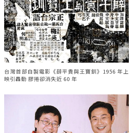
台灣首部自製電影《薛平貴與王寶釧》1956 年上
映引轟動 膠捲卻消失近 60 年