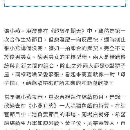
張小燕、庾澄慶在《超級星期天》中，雖然是第一
次合作主持節目，但庾澄慶一向反應快，適時制止
張小燕講個沒完，猶如一拍即合的默契。完全不同
於俊男美女、醜男美女的主持型樣，兩人是橫跨傳
統與創新之間的組合，除此之外兩人都是O型獅子
座，同樣聒噪又愛緊張，看起來簡直就像一對「母
子檔」，給觀眾帶來前所未有的互動與歡笑。
當年張小燕表示，重返台視製作綜藝節目，是想一
改過去在《小燕有約》一人唱獨角戲的特質。在綜
藝節目中，她負責節目的串場、開場白就好，希望
讓綜藝生力軍如庾澄慶、黃子佼、吳宗憲等人，自