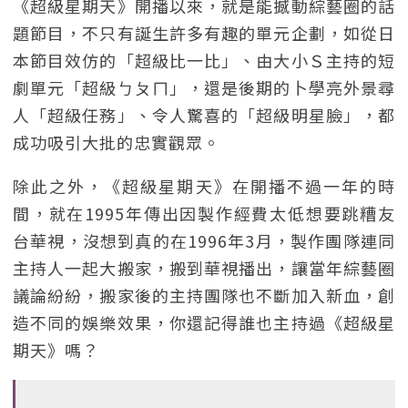
《超級星期天》開播以來，就是能撼動綜藝圈的話
題節目，不只有誕生許多有趣的單元企劃，如從日
本節目效仿的「超級比一比」、由大小Ｓ主持的短
劇單元「超級ㄅㄆㄇ」，還是後期的卜學亮外景尋
人「超級任務」、令人驚喜的「超級明星臉」，都
成功吸引大批的忠實觀眾。
除此之外，《超級星期天》在開播不過一年的時
間，就在1995年傳出因製作經費太低想要跳糟友
台華視，沒想到真的在1996年3月，製作團隊連同
主持人一起大搬家，搬到華視播出，讓當年綜藝圈
議論紛紛，搬家後的主持團隊也不斷加入新血，創
造不同的娛樂效果，你還記得誰也主持過《超級星
期天》嗎？