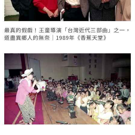
最真的假戲！王童導演「台灣近代三部曲」之一，
道盡異鄉人的無奈｜1989年《香蕉天堂》