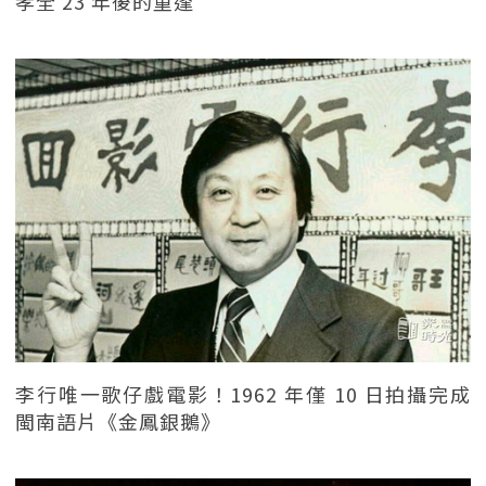
孝全 23 年後的重逢
李行唯一歌仔戲電影！1962 年僅 10 日拍攝完成
閩南語片《金鳳銀鵝》