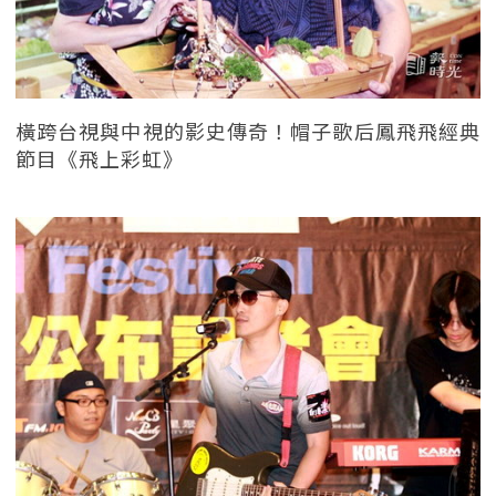
橫跨台視與中視的影史傳奇！帽子歌后鳳飛飛經典
節目《飛上彩虹》