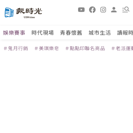
娛樂賽事
時代現場
青春懷舊
城市生活
讀報
＃鬼月行銷
＃美琪樂皂
＃點點印聯名商品
＃老派運