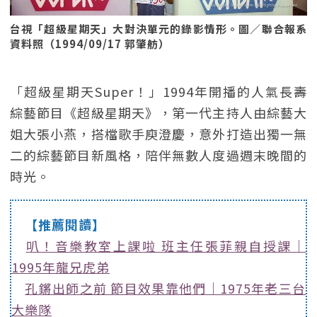
台視「超級星期天」大對決單元的錄影情形。圖／聯合報系
資料照（1994/09/17 郭肇舫）
「超級星期天Super！」1994年開播的人氣長壽
綜藝節目《超級星期天》，第一代主持人由綜藝大
姐大張小燕，搭檔歌手庾澄慶，意外打造出獨一無
二的綜藝節目新風格，陪伴無數人度過週末晚間的
時光。
【推薦閱讀】
叭！音樂教室上課啦 班主任張菲親自授課｜
1995年龍兄虎弟
孔鏘出師之前 節目效果靠他們｜1975年老三台
大樂隊