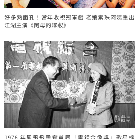
好多熟面孔！當年收視冠軍戲 老娘素珠阿姨重出
江湖主演《阿母的嫁妝》
1976 年鳳飛飛勇奪首屆「電視金像獎」歌星榜