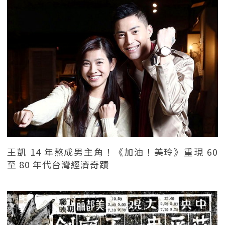
王凱 14 年熬成男主角！《加油！美玲》重現 60
至 80 年代台灣經濟奇蹟