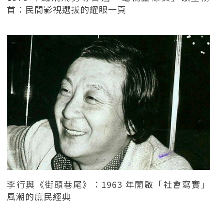
首：民間影視選拔的耀眼一頁
李行與《街頭巷尾》：1963 年開啟「社會寫實」
風潮的庶民經典