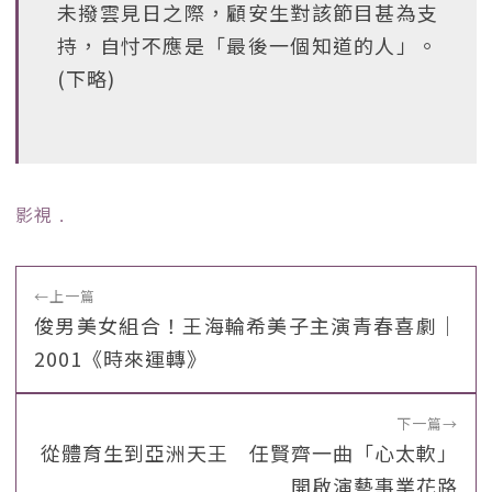
未撥雲見日之際，顧安生對該節目甚為支
持，自忖不應是「最後一個知道的人」。
(下略)
影視
﹒
←
上一篇
俊男美女組合！王海輪希美子主演青春喜劇｜
2001《時來運轉》
下一篇
→
從體育生到亞洲天王 任賢齊一曲「心太軟」
開啟演藝事業花路