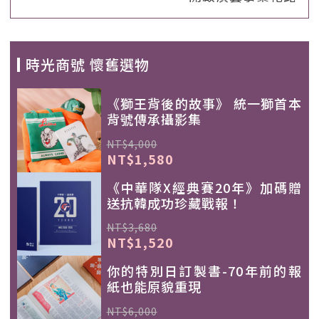
時光商號 懷舊選物
《獅王背後的故事》 統一獅首本
背號傳承攝影集
NT$4,000
NT$1,580
《中華隊X經典賽20年》加碼贈
送抗韓成功珍藏戰報！
NT$3,680
NT$1,520
你的特別日訂製書-70年前的報
紙也能原貌重現
NT$6,000