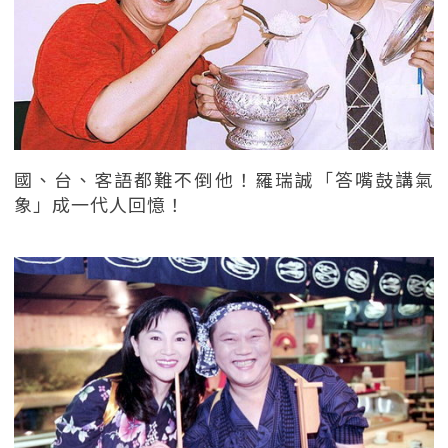
國、台、客語都難不倒他！羅瑞誠「答嘴鼓講氣
象」成一代人回憶！