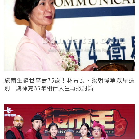
施南生辭世享壽75歲！林青霞、梁朝偉等眾星送
別 與徐克36年相伴人生再掀討論