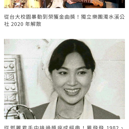
從台大校園暴動到榮獲金曲獎！獨立樂團濁水溪公
社 2020 年解散
從鄧麗君手中接過獎座成經典！鳳飛飛 1982、