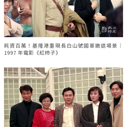
耗資百萬！基隆港重現長白山號國軍撤退場景｜
1997 年電影《紅柿子》