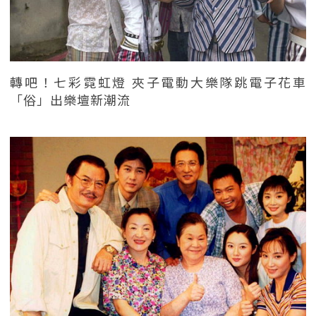
轉吧！七彩霓虹燈 夾子電動大樂隊跳電子花車
「俗」出樂壇新潮流