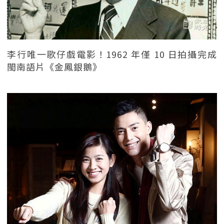
李行唯一歌仔戲電影！1962 年僅 10 日拍攝完成
閩南語片《金鳳銀鵝》