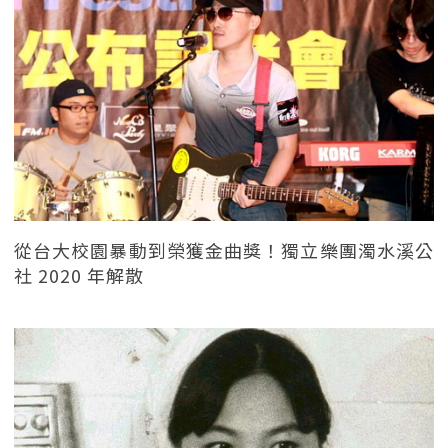
從台大校園暴動到榮獲金曲獎！獨立樂團濁水溪公
社 2020 年解散