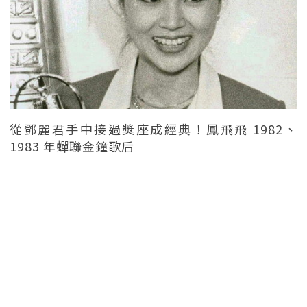
從鄧麗君手中接過獎座成經典！鳳飛飛 1982、
1983 年蟬聯金鐘歌后