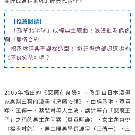
從此成為楊丞琳的經典代表作。
【推薦閱讀】
「孤單北半球」成經典主題曲！浪漫催淚偶像
劇「愛情合約」
楊丞琳經典聖誕樹造型！ 還記得這部超逗趣的
《不良笑花》嗎？
2005年播出的《惡魔在身邊》，改編自日本漫畫
家高梨三葉的漫畫《悪魔で候》，由楊丞琳、賀軍
翔、王傳一、蔡裴琳等人主演，講述著有「惡魔王
子」之稱的男主角阿猛（賀軍翔飾），女主角齊悅
（楊丞琳飾）、男二暖男學長源伊（王傳一），三