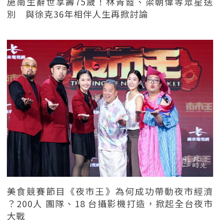
施南生辭世享壽75歲！林青霞、梁朝偉等眾星送
別 與徐克36年相伴人生再掀討論
美食競賽節目《夜市王》為何成功帶動夜市經濟
？200人 團隊、18 台攝影機打造，掀起全台夜市
大戰