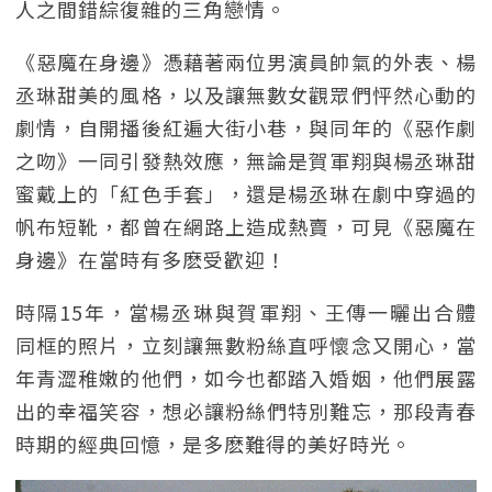
人之間錯綜復雜的三角戀情。
《惡魔在身邊》憑藉著兩位男演員帥氣的外表、楊
丞琳甜美的風格，以及讓無數女觀眾們怦然心動的
劇情，自開播後紅遍大街小巷，與同年的《惡作劇
之吻》一同引發熱效應，無論是賀軍翔與楊丞琳甜
蜜戴上的「紅色手套」，還是楊丞琳在劇中穿過的
帆布短靴，都曾在網路上造成熱賣，可見《惡魔在
身邊》在當時有多麽受歡迎！
時隔15年，當楊丞琳與賀軍翔、王傳一曬出合體
同框的照片，立刻讓無數粉絲直呼懷念又開心，當
年青澀稚嫩的他們，如今也都踏入婚姻，他們展露
出的幸福笑容，想必讓粉絲們特別難忘，那段青春
時期的經典回憶，是多麽難得的美好時光。