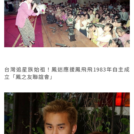
台灣追星族始祖！鳳迷應援鳳飛飛1983年自主成
立「鳳之友聯誼會」