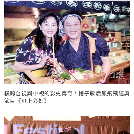
橫跨台視與中視的影史傳奇！帽子歌后鳳飛飛經典
節目《飛上彩虹》