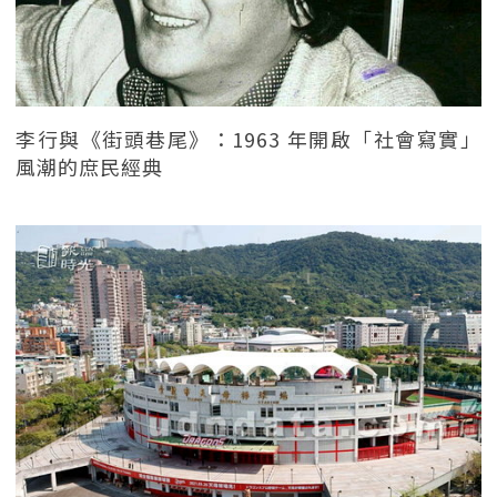
李行與《街頭巷尾》：1963 年開啟「社會寫實」
風潮的庶民經典