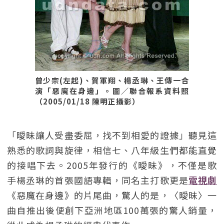
曾少宗(左起)、賀軍翔、楊丞琳、王傳一合
演「惡魔在身邊」。圖／聯合報系資料照
（2005/01/18 陳明正攝影）
「曖昧讓人受盡委屈，找不到相愛的證據」聽見這
熟悉的歌詞與旋律，相信七、八年級生們都能直覺
的接唱下去。2005年發行的《曖昧》，不僅是歌
手楊丞琳的首張國語專輯，同名主打歌更是
電視劇
《惡魔在身邊》的片尾曲，驚人的是，〈曖昧〉一
曲自推出後便創下亞洲地區100萬張的驚人銷量，