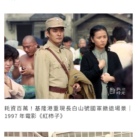
耗資百萬！基隆港重現長白山號國軍撤退場景｜
1997 年電影《紅柿子》