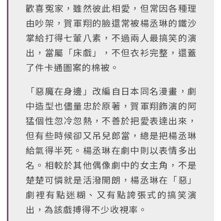
歡喜冤家，雖然彼此相愛，但常因各種理
由吵架，賀軍翔的臉還常被楊丞琳的鐵沙
掌給打得七葷八素，不過兩人最搞笑的演
出，當屬「床戲」，不但衣衫完整，還蓋
了件卡通圖案的棉被。
「惡魔在身邊」改編自日本同名漫畫，劇
中造型也儘量忠於原著，賀軍翔飾演的阿
猛個性忽冷忽熱，不善於把愛表達出來，
但有些時候卻又吊兒郎當，總是把楊丞琳
給氣得半死。楊丞琳在劇中則以表情多出
名。相較於其他偶像劇中的女主角，不是
楚楚可憐就是活潑開朗，楊丞琳在「惡」
劇裡有點迷糊、又有點誇張式的搞笑演
出，為該戲搏得不少收視率。