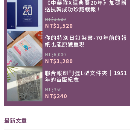
《中華隊X經典賽20年》加碼贈
送抗韓成功珍藏戰報！
NT$3,680
NT$1,520
你的特別日訂製書-70年前的報
紙也能原貌重現
NT$6,000
NT$3,280
聯合報創刊號L型文件夾｜1951
年的首版紀念
NT$350
NT$240
最新文章