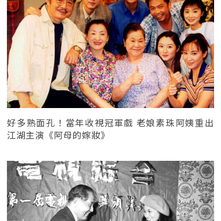
好多熟面孔！當年收視冠軍戲 老娘素珠阿姨重出
江湖主演《阿母的嫁妝》