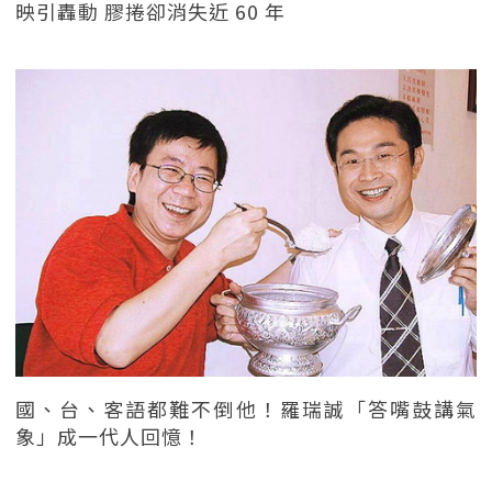
映引轟動 膠捲卻消失近 60 年
國、台、客語都難不倒他！羅瑞誠「答嘴鼓講氣
象」成一代人回憶！