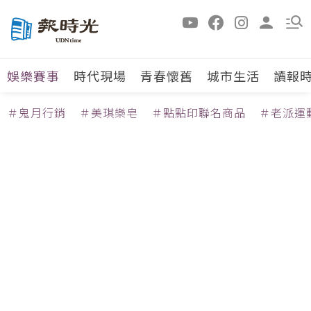
娛樂賽事
時代現場
青春懷舊
城市生活
讀報
＃鬼月行銷
＃美琪樂皂
＃點點印聯名商品
＃老派運