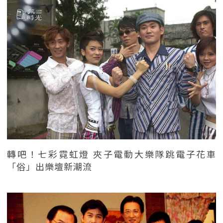
轉吧！七彩霓虹燈 夾子電動大樂隊跳電子花車
「俗」出樂壇新潮流