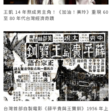
王凱 14 年熬成男主角！《加油！美玲》重現 60
至 80 年代台灣經濟奇蹟
台灣首部自製電影《薛平貴與王寶釧》1956 年上