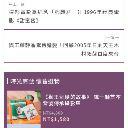
←
上一篇
這部電影為紀念「鄧麗君」?! 1996年經典電
影《甜蜜蜜》
下一篇
→
與工藤靜香驚傳婚變！回顧2005年日劇天王木
村拓哉首度來台
時光商號 懷舊選物
《獅王背後的故事》 統一獅首本
背號傳承攝影集
NT$4,000
NT$1,580