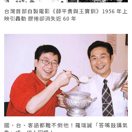
台灣首部自製電影《薛平貴與王寶釧》1956 年上
映引轟動 膠捲卻消失近 60 年
國、台、客語都難不倒他！羅瑞誠「答嘴鼓講氣