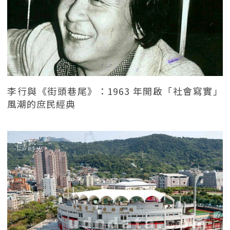
李行與《街頭巷尾》：1963 年開啟「社會寫實」
風潮的庶民經典