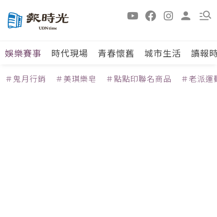
娛樂賽事
時代現場
青春懷舊
城市生活
讀報
＃鬼月行銷
＃美琪樂皂
＃點點印聯名商品
＃老派運