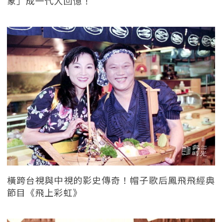
象」成一代人回憶！
橫跨台視與中視的影史傳奇！帽子歌后鳳飛飛經典
節目《飛上彩虹》