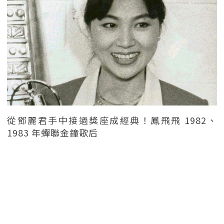
從鄧麗君手中接過獎座成經典！鳳飛飛 1982、
1983 年蟬聯金鐘歌后