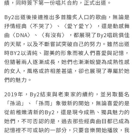
績，同時簽下第一份唱片合約，正式出道。
By2出道後接連推出多首膾炙人口的歌曲，無論是
抒情經典〈不哭了〉、〈愛ㄚ愛ㄚ〉，還是動感舞
曲〈DNA〉、〈有沒有〉，都展現了By2唱跳俱佳
的天賦，以及不斷嘗試突破自己的努力。雖然出道
時BY2以清純、甜美的形象而被人們喜愛與記憶，
但隨著兩人逐漸成長，她們也漸漸蛻變為成熟性感
的女人，風格或許相差甚遠，卻也展現了專屬於她
們的魅力。
2019年，By2結束與老東家的續約，並另取藝名
「孫涵」、「孫雨」象徵新的開始，無論喜愛的是
從前稚嫩清新的By2，還是現今成熟、獨具魅力的
她們，不可否認的是，過去那些經典曲目都已成為
記憶裡不可或缺的一部分，只要音樂開始播放，我