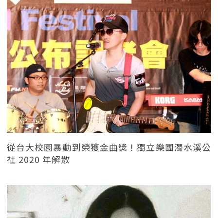
從台大校園暴動到榮獲金曲獎！獨立樂團濁水溪公
社 2020 年解散