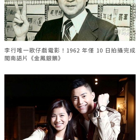
李行唯一歌仔戲電影！1962 年僅 10 日拍攝完成
閩南語片《金鳳銀鵝》