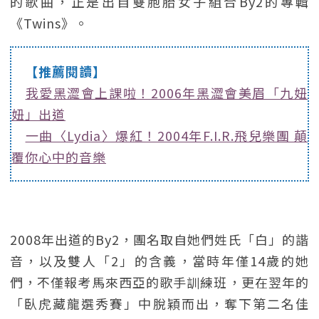
的歌曲，正是出自雙胞胎女子組合By2的專輯
《Twins》。
【推薦閱讀】
我愛黑澀會上課啦！2006年黑澀會美眉「九妞
妞」出道
一曲〈Lydia〉爆紅！2004年F.I.R.飛兒樂團 顛
覆你心中的音樂
2008年出道的By2，團名取自她們姓氏「白」的諧
音，以及雙人「2」的含義，當時年僅14歲的她
們，不僅報考馬來西亞的歌手訓練班，更在翌年的
「臥虎藏龍選秀賽」中脫穎而出，奪下第二名佳