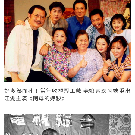
好多熟面孔！當年收視冠軍戲 老娘素珠阿姨重出
江湖主演《阿母的嫁妝》