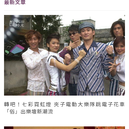
最新文章
轉吧！七彩霓虹燈 夾子電動大樂隊跳電子花車
「俗」出樂壇新潮流