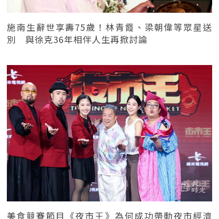
施南生辭世享壽75歲！林青霞、梁朝偉等眾星送
別 與徐克36年相伴人生再掀討論
美食競賽節目《夜市王》為何成功帶動夜市經濟