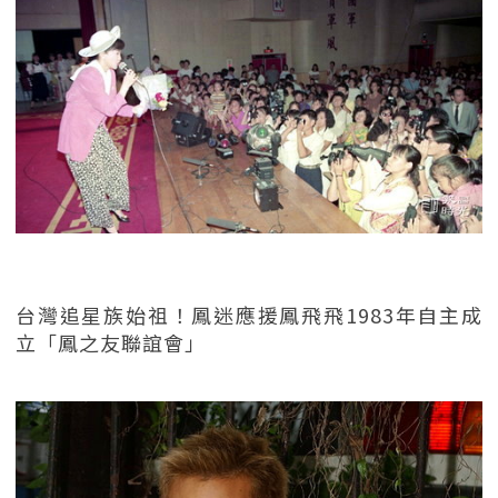
台灣追星族始祖！鳳迷應援鳳飛飛1983年自主成
立「鳳之友聯誼會」