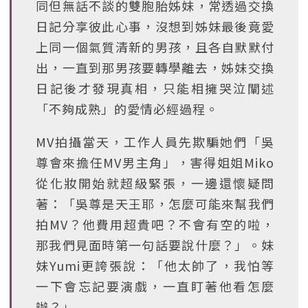
同但無話不談的雙胞胎姊妹，常透過交換
日記分享彼此心事，沒想到姊妹最後竟愛
上同一個氣質清新的男孩，且各自默默付
出，一直到那男孩要轉學離去，姊妹交換
日記後才發現真相，只能相擁哭泣闡述
「不夠成熟」的愛情必經過程。
MV拍攝當天，工作人員先欺騙她們「吳
尊會來擔任MV男主角」，害得姐姐Miko
從化妝開始就超級緊張，一邊還懷疑問
著：「吳尊是天王耶，怎麼可能來幫我們
拍MV？他費用超貴吧？不會有空的啦，
那我們見面時第一句話要說什麼？」。妹
妹Yumi更誇張說：「他太帥了，我怕等
一下會忘記要演戲，一直盯著他看怎麼
辦？」