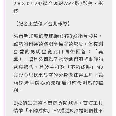
2008-07-29/聯合晚報/AA4版/影藝‧彩
經
【記者王慧倫╱台北報導】
來自新加坡的雙胞胎女孩By2來台發片，
雖然她們笑談還沒準備好談戀愛，但提到
喜愛的男明星竟異口同聲回答：「吳
尊！」唱片公司為了慰勞她們即將來臨的
密集通告，首波主打歌「不夠成熟」MV
竟費心思找來吳尊的分身擔任男主角，讓
兩姊妹半償心願先嚐嚐和帥哥對戲的福
利。
By2初生之犢不畏虎勇闖歌壇，首波主打
情歌「不夠成熟」MV描述By2是對個性不