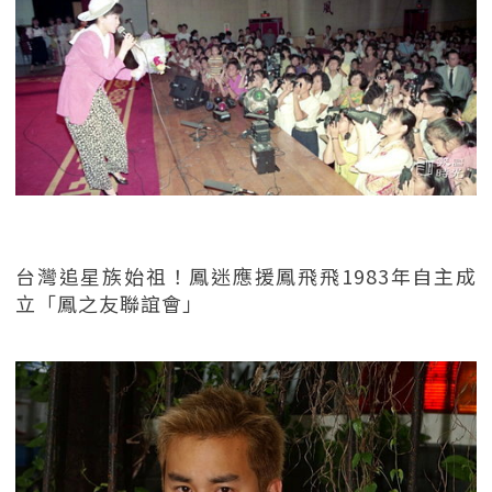
台灣追星族始祖！鳳迷應援鳳飛飛1983年自主成
立「鳳之友聯誼會」