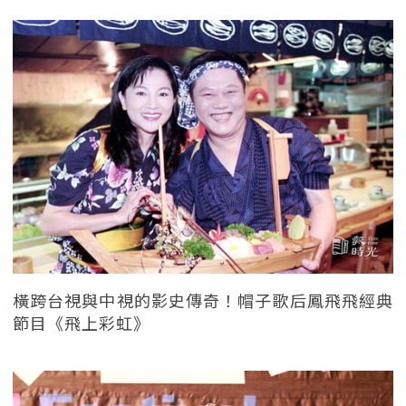
橫跨台視與中視的影史傳奇！帽子歌后鳳飛飛經典
節目《飛上彩虹》