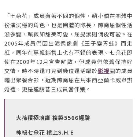
「七朵花」成員有著不同的個性，趙小僑在團體中
扮演沉穩的角色，也是團體的隊長，陳喬恩個性活
潑多變，賴薇如甜美可愛，屈旻潔則俏皮可愛。在
2005年成員們因出演偶像劇《王子變青蛙》而走
紅，同年在專輯銷售上也有不錯的表現。七朵花即
使在2009年12月宣告解散，但成員們依舊保持好
交情，時不時還可見到幾位還活躍於
影視
圈的成員
曬出聚餐合影，近期陳喬恩在馬來西亞蘭卡威舉辦
婚禮，更是邀請昔日成員當伴娘。
大孫積極培訓 複製5566經驗
神祕七朵花 槓上S.H.E