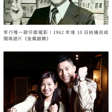
李行唯一歌仔戲電影！1962 年僅 10 日拍攝完成
閩南語片《金鳳銀鵝》