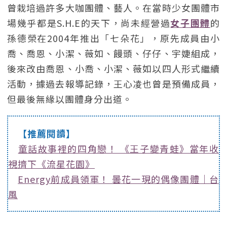
曾栽培過許多大咖團體、藝人。在當時少女團體市
場幾乎都是S.H.E的天下，尚未經營過
女子團體
的
孫德榮在2004年推出「七朵花」，原先成員由小
喬、喬恩、小潔、薇如、饅頭、仔仔、宇婕組成，
後來改由喬恩、小喬、小潔、薇如以四人形式繼續
活動，據過去報導記錄，王心凌也曾是預備成員，
但最後無緣以團體身分出道。
【推薦閱讀】
童話故事裡的四角戀！ 《王子變青蛙》當年收
視擠下《流星花園》
Energy前成員領軍！ 曇花一現的偶像團體｜台
風