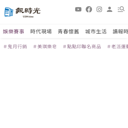
娛樂賽事
時代現場
青春懷舊
城市生活
讀報
＃鬼月行銷
＃美琪樂皂
＃點點印聯名商品
＃老派運