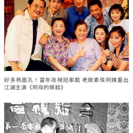
好多熟面孔！當年收視冠軍戲 老娘素珠阿姨重出
江湖主演《阿母的嫁妝》