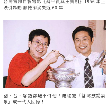
台灣首部自製電影《薛平貴與王寶釧》1956 年上
映引轟動 膠捲卻消失近 60 年
國、台、客語都難不倒他！羅瑞誠「答嘴鼓講氣
象」成一代人回憶！