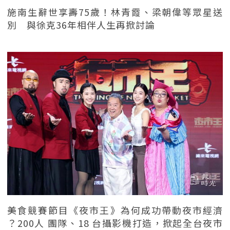
施南生辭世享壽75歲！林青霞、梁朝偉等眾星送
別 與徐克36年相伴人生再掀討論
美食競賽節目《夜市王》為何成功帶動夜市經濟
？200人 團隊、18 台攝影機打造，掀起全台夜市