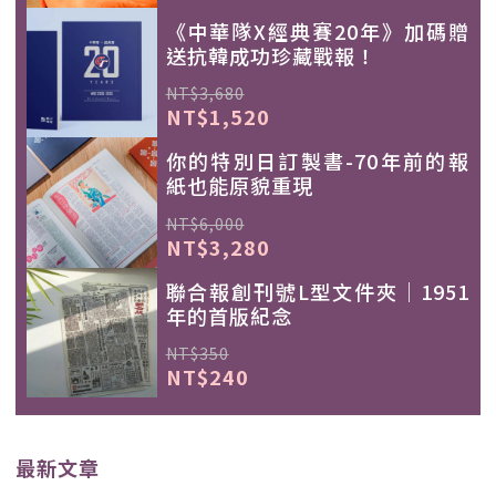
《中華隊X經典賽20年》加碼贈
送抗韓成功珍藏戰報！
NT$3,680
NT$1,520
你的特別日訂製書-70年前的報
紙也能原貌重現
NT$6,000
NT$3,280
聯合報創刊號L型文件夾｜1951
年的首版紀念
NT$350
NT$240
最新文章