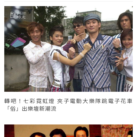
轉吧！七彩霓虹燈 夾子電動大樂隊跳電子花車
「俗」出樂壇新潮流