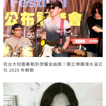
從台大校園暴動到榮獲金曲獎！獨立樂團濁水溪公
社 2020 年解散