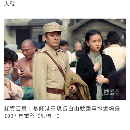
大戰
耗資百萬！基隆港重現長白山號國軍撤退場景｜
1997 年電影《紅柿子》