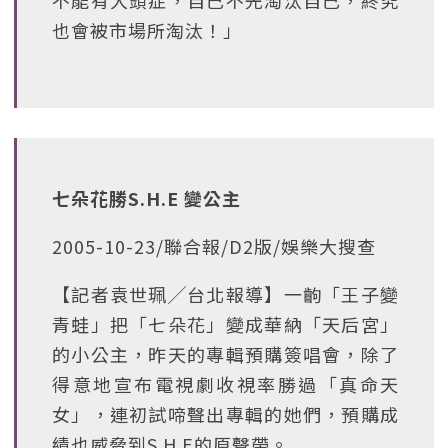
不能有大頭症，自己不先淘汰自己，終究
也會被市場所淘汰！」
七朵花勝S.H.E 變公主
2005-10-23/聯合報/D2版/娛樂大搜查
【記者袁世珮╱台北報導】一齣「王子變
青蛙」把「七朵花」變成華納「天后宮」
的小公主，昨天的專輯預購簽唱會，除了
得意地宣布電視劇收視率勝過「真命天
女」，連初試啼聲出專輯的她們，預購成
績也威脅到S.H.E的原聲帶。