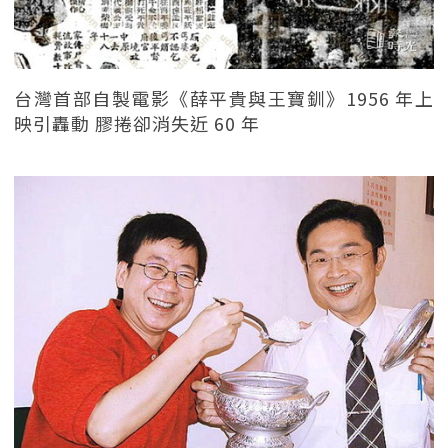
台灣首部自製電影《薛平貴與王寶釧》1956 年上
映引轟動 膠捲卻消失近 60 年