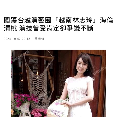
闖蕩台越演藝圈「越南林志玲」海倫
清桃 演技曾受肯定卻爭議不斷
2024-10-02 22:15
曾憲虹