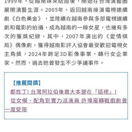
1999年，從越南嫁來結婚後，開始在台灣演藝圈
展開演藝生涯。2005年，返回越南接演電視連續
劇《白色美金》，並陸續在越南參與多部電視連續
劇和電影的拍攝，成為越南的一線女星，也擁有多
次的獲獎紀錄，其中，2007年演出的《愛情棋
局》偶像劇，獲得越南影評人協會最受歡迎電視女
主角獎，2024年跨足3D影像事業，轉行女企業
家。然而，過去她曾發生不少爭議事件。
【推薦閱讀】
都姓丁! 台灣阿拉伯後裔大本營在「這裡」!
從女模、配角到實力派演員 許瑋甯轉戰戲劇曾
一度受限