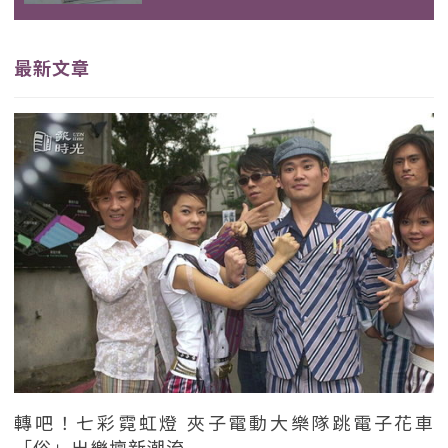
最新文章
轉吧！七彩霓虹燈 夾子電動大樂隊跳電子花車
「俗」出樂壇新潮流