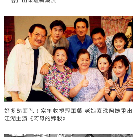
好多熟面孔！當年收視冠軍戲 老娘素珠阿姨重出
江湖主演《阿母的嫁妝》