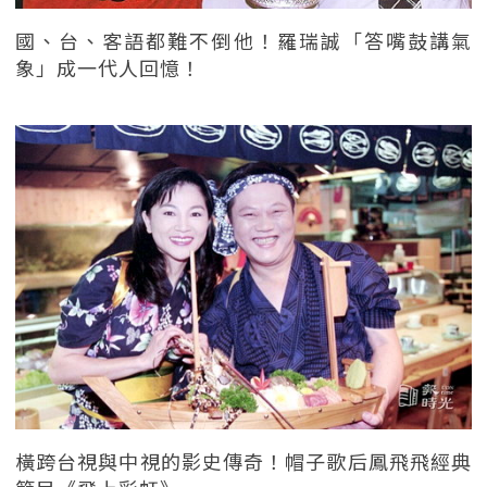
國、台、客語都難不倒他！羅瑞誠「答嘴鼓講氣
象」成一代人回憶！
橫跨台視與中視的影史傳奇！帽子歌后鳳飛飛經典