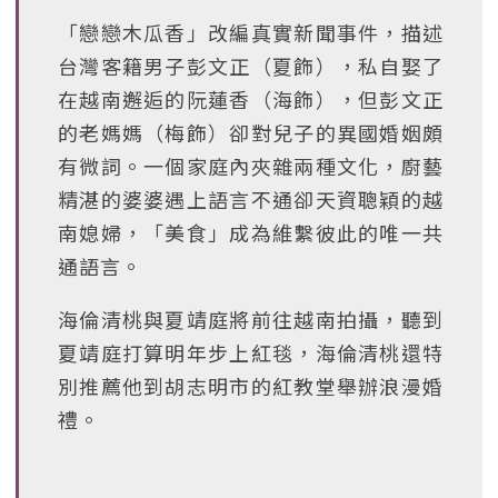
「戀戀木瓜香」改編真實新聞事件，描述
台灣客籍男子彭文正（夏飾），私自娶了
在越南邂逅的阮蓮香（海飾），但彭文正
的老媽媽（梅飾）卻對兒子的異國婚姻頗
有微詞。一個家庭內夾雜兩種文化，廚藝
精湛的婆婆遇上語言不通卻天資聰穎的越
南媳婦，「美食」成為維繫彼此的唯一共
通語言。
海倫清桃與夏靖庭將前往越南拍攝，聽到
夏靖庭打算明年步上紅毯，海倫清桃還特
別推薦他到胡志明市的紅教堂舉辦浪漫婚
禮。