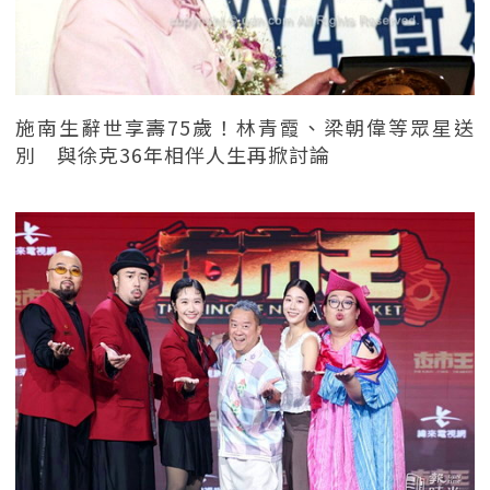
施南生辭世享壽75歲！林青霞、梁朝偉等眾星送
別 與徐克36年相伴人生再掀討論