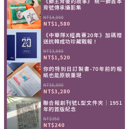
《獅王背後的故事》 統一獅首本
背號傳承攝影集
NT$4,000
NT$1,580
《中華隊X經典賽20年》加碼贈
送抗韓成功珍藏戰報！
NT$3,680
NT$1,520
你的特別日訂製書-70年前的報
紙也能原貌重現
NT$6,000
NT$3,280
聯合報創刊號L型文件夾｜1951
年的首版紀念
NT$350
NT$240