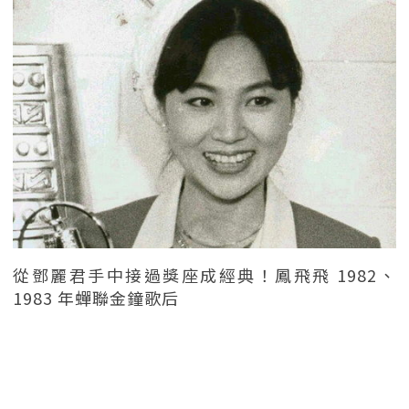
從鄧麗君手中接過獎座成經典！鳳飛飛 1982、
1983 年蟬聯金鐘歌后