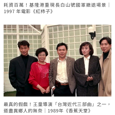
耗資百萬！基隆港重現長白山號國軍撤退場景｜
1997 年電影《紅柿子》
最真的假戲！王童導演「台灣近代三部曲」之一，
道盡異鄉人的無奈｜1989年《香蕉天堂》