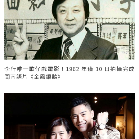
李行唯一歌仔戲電影！1962 年僅 10 日拍攝完成
閩南語片《金鳳銀鵝》