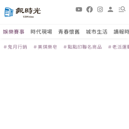
娛樂賽事
時代現場
青春懷舊
城市生活
讀報
＃鬼月行銷
＃美琪樂皂
＃點點印聯名商品
＃老派運