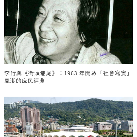
李行與《街頭巷尾》：1963 年開啟「社會寫實」
風潮的庶民經典