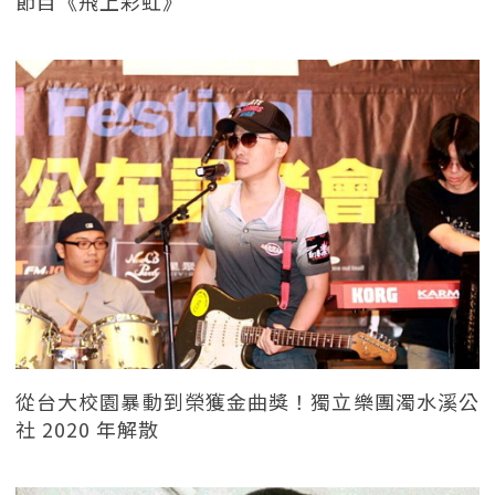
節目《飛上彩虹》
從台大校園暴動到榮獲金曲獎！獨立樂團濁水溪公
社 2020 年解散