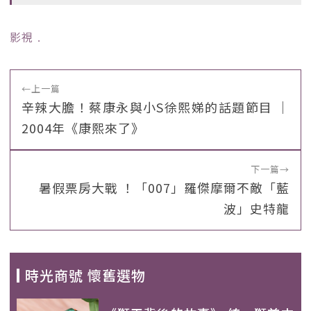
影視
﹒
←
上一篇
辛辣大膽！蔡康永與小S徐熙娣的話題節目 ｜
2004年《康熙來了》
下一篇
→
暑假票房大戰 ！「007」羅傑摩爾不敵「藍
波」史特龍
時光商號 懷舊選物