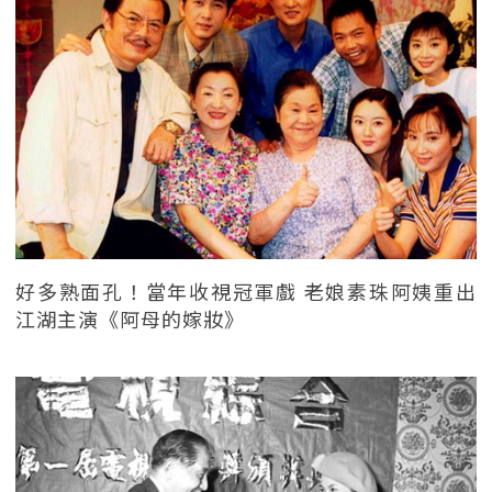
好多熟面孔！當年收視冠軍戲 老娘素珠阿姨重出
江湖主演《阿母的嫁妝》