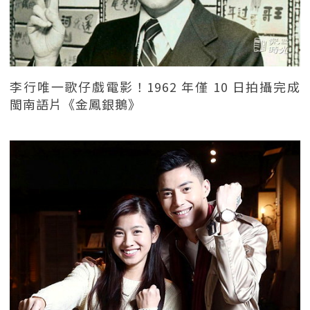
李行唯一歌仔戲電影！1962 年僅 10 日拍攝完成
閩南語片《金鳳銀鵝》