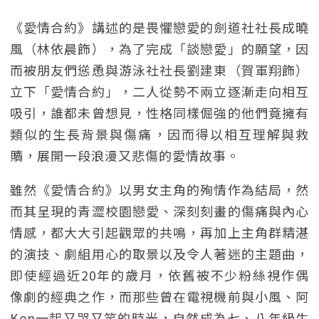
《愛情合約》講述的是畏懼戀愛的劍道社社長成曉
風（林依晨飾），為了完成「談戀愛」的願望，因
而被朋友們慫恿與游泳社社長劉建東（賀軍翔飾）
立下「愛情合約」，二人從勢不兩立逐漸走向相互
吸引，誰都未曾想見，性格同樣倔強的他們竟擁有
類似的生長背景與傷痛，因而得以相互理解與救
贖，展開一段浪漫又悲傷的愛情故事。
雖然《愛情合約》以男女主角的殉情作為結局，然
而其呈現的青澀校園戀愛、深刻刻畫的傷痛與內心
情感，都大大引起觀眾的共鳴，再加上主角群精湛
的演技、劇組用心的取景以及令人著迷的主題曲，
即使經過近20年的歲月，依舊被不少粉絲視作偶
像劇的經典之作，而那些曾在電視機前與小風、阿
Ken一起又哭又笑的時光，自然成為七、八年級生