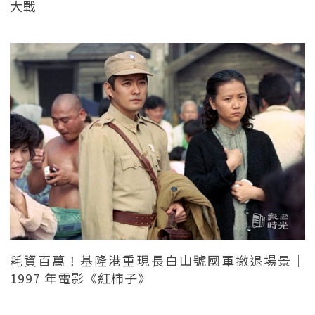
大戰
耗資百萬！基隆港重現長白山號國軍撤退場景｜
1997 年電影《紅柿子》