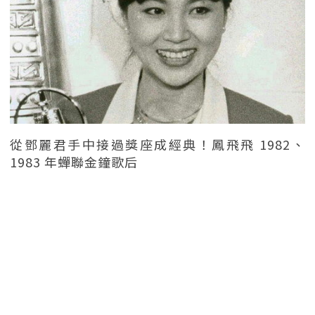
從鄧麗君手中接過獎座成經典！鳳飛飛 1982、
1983 年蟬聯金鐘歌后