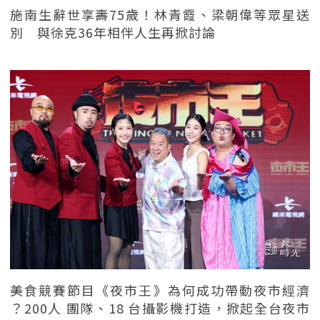
施南生辭世享壽75歲！林青霞、梁朝偉等眾星送
別 與徐克36年相伴人生再掀討論
美食競賽節目《夜市王》為何成功帶動夜市經濟
？200人 團隊、18 台攝影機打造，掀起全台夜市