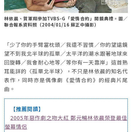
林依晨、賀軍翔參加TVBS-G「愛情合約」開鏡典禮。圖／
聯合報系資料照（2004/01/16 蘇正中攝影）
「少了你的手臂當枕頭／我還不習慣／你的望遠鏡
望不到我北半球的孤單／太平洋的潮水跟著地球來
回旋轉／我會耐心地等／等你有一天靠岸」這首熟
耳能詳的〈孤單北半球〉，不只是林依晨的知名代
表作，同時亦是偶像劇《愛情合約》的經典片尾
曲。
【推薦閱讀】
2005年惡作劇之吻大紅 鄭元暢林依晨榮登最佳
螢幕情侶