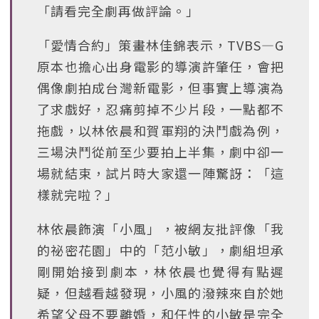
「請看完全劇再做評論。」
「愛情合約」策畫林佳錦表示，TVBS—G
原本也擔心出身電影的導演許肇任，會把
偶像劇拍成台灣新電影，但事實上導演為
了求戲好，忍痛剪掉不少片段，一點都不
拖戲，以林依晨和賀軍翔的決鬥戲為例，
三場決鬥從前至少要拍上半集，劇中卻一
場就結束，試片時大家還一陣驚訝：「這
樣就完啦？」
林依晨飾演「小風」，被網友批評像「我
的祕密花園」中的「范小敏」，劇組坦承
剛開始接到劇本，林依晨也覺得有點遲
疑，但越看越發現，小風的潑辣來自於她
希望父母不要離婚，和任性的小敏是完全