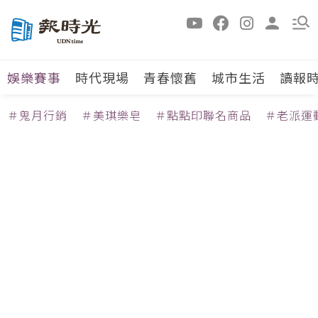
娛樂賽事
時代現場
青春懷舊
城市生活
讀報
＃鬼月行銷
＃美琪樂皂
＃點點印聯名商品
＃老派運