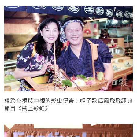
橫跨台視與中視的影史傳奇！帽子歌后鳳飛飛經典
節目《飛上彩虹》