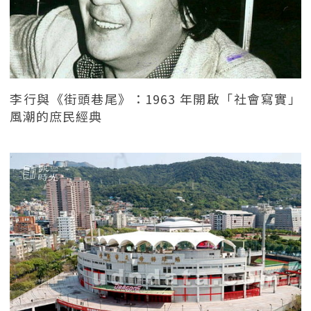
李行與《街頭巷尾》：1963 年開啟「社會寫實」
風潮的庶民經典