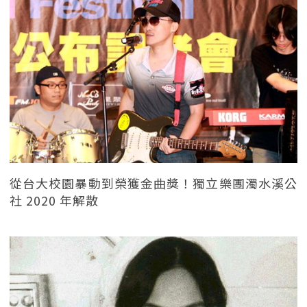
從台大校園暴動到榮獲金曲獎！獨立樂團濁水溪公
社 2020 年解散