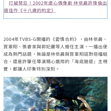
打破禁忌！2002年虐心偶像劇 林依晨許瑋倫出
道佳作《十八歲的約定》
2004年TVBS-G開播的《愛情合約》，由林依晨、
賀軍翔、張睿家與郭妃麗等人擔任主演，一播出便
成為熱門話題，無論是林依晨與賀軍翔這對搭檔組
合，還是許肇任導演精心選用的「海底隧道」主視
覺，都讓人印象特別深刻。