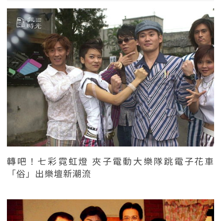
轉吧！七彩霓虹燈 夾子電動大樂隊跳電子花車
「俗」出樂壇新潮流