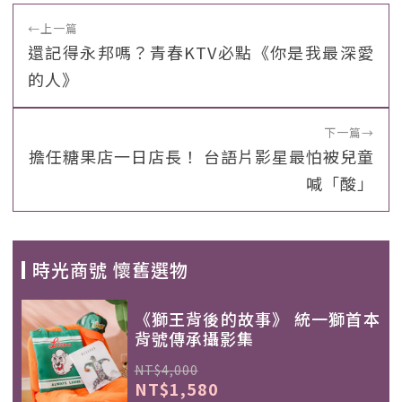
←
上一篇
還記得永邦嗎？青春KTV必點《你是我最深愛
的人》
下一篇
→
擔任糖果店一日店長！ 台語片影星最怕被兒童
喊「酸」
時光商號 懷舊選物
《獅王背後的故事》 統一獅首本
背號傳承攝影集
NT$4,000
NT$1,580