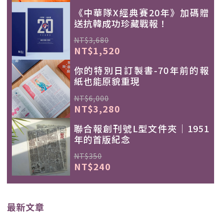
《中華隊X經典賽20年》加碼贈
送抗韓成功珍藏戰報！
NT$3,680
NT$1,520
你的特別日訂製書-70年前的報
紙也能原貌重現
NT$6,000
NT$3,280
聯合報創刊號L型文件夾｜1951
年的首版紀念
NT$350
NT$240
最新文章