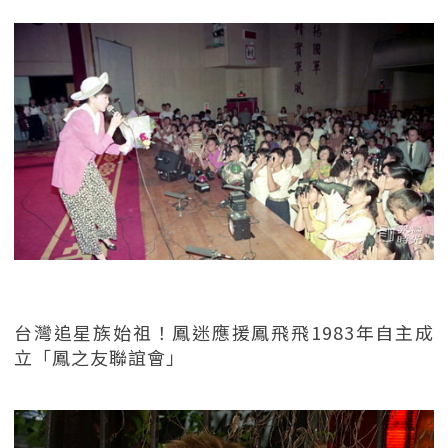
台灣追星族始祖！鳳迷應援鳳飛飛1983年自主成
立「鳳之友聯誼會」