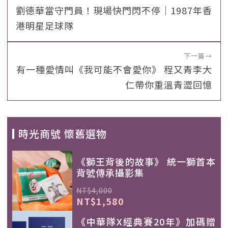
劉德華當守門員！現場快門閃不停｜1987年香
港明星足球隊
下一篇
→
有一種愛情叫《我可能不會愛你》 程又青李大
仁帶你重溫青澀回憶
時光商號 懷舊選物
《獅王背後的故事》 統一獅首本
背號傳承攝影集
NT$4,000
NT$1,580
《中華隊X經典賽20年》加碼贈