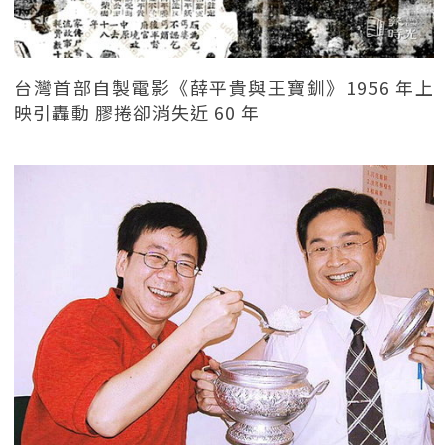
台灣首部自製電影《薛平貴與王寶釧》1956 年上
映引轟動 膠捲卻消失近 60 年