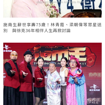
施南生辭世享壽75歲！林青霞、梁朝偉等眾星送
別 與徐克36年相伴人生再掀討論