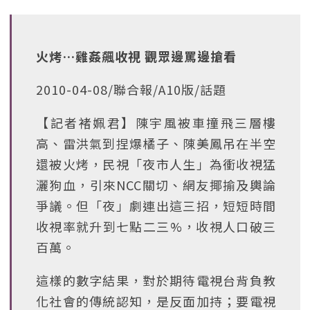
火烤…雞姦飆收視 觀眾邊罵邊搶看
2010-04-08/聯合報/A10版/話題
【記者褚姵君】陳宇風被車撞飛三層樓
高、雷洪氣到捏爆橘子、陳美鳳吊在半空
還被火烤，民視「夜市人生」為衝收視猛
灑狗血，引來NCC關切、網友揶揄及輿論
爭議。但「夜」劇連出這三招，短短時間
收視率就升到七點二三%，收視人口破三
百萬。
這樣的數字結果，對於期待電視台背負教
化社會的傳統認知，是反面加持；要電視