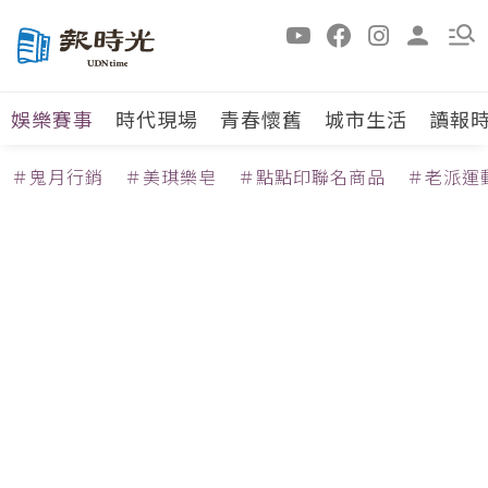
娛樂賽事
時代現場
青春懷舊
城市生活
讀報
＃鬼月行銷
＃美琪樂皂
＃點點印聯名商品
＃老派運