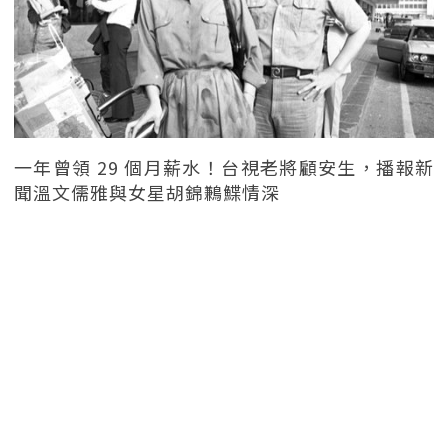
一年曾領 29 個月薪水！台視老將顧安生，播報新
聞溫文儒雅與女星胡錦鶼鰈情深