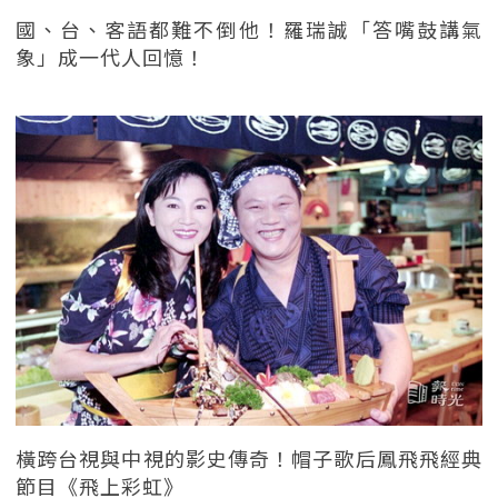
國、台、客語都難不倒他！羅瑞誠「答嘴鼓講氣
象」成一代人回憶！
橫跨台視與中視的影史傳奇！帽子歌后鳳飛飛經典
節目《飛上彩虹》