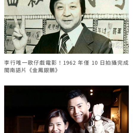
李行唯一歌仔戲電影！1962 年僅 10 日拍攝完成
閩南語片《金鳳銀鵝》