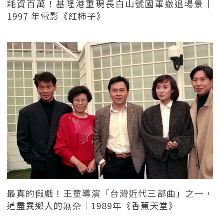
耗資百萬！基隆港重現長白山號國軍撤退場景｜
1997 年電影《紅柿子》
最真的假戲！王童導演「台灣近代三部曲」之一，
道盡異鄉人的無奈｜1989年《香蕉天堂》