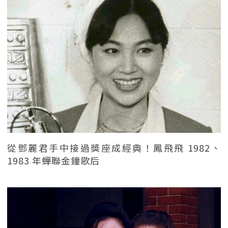
從鄧麗君手中接過獎座成經典！鳳飛飛 1982、
1983 年蟬聯金鐘歌后