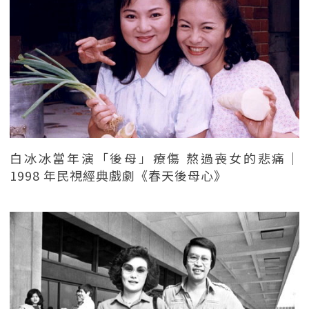
白冰冰當年演「後母」療傷 熬過喪女的悲痛｜
1998 年民視經典戲劇《春天後母心》