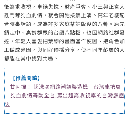
後為求收視，車禍失憶、財產爭奪、小三與正宮大
亂鬥等狗血劇情，就會開始接續上演。萬年老梗配
合時事話題，成為許多家庭茶餘飯後的八卦。原先
鎖定中、高齡群眾的台語八點檔，也因網路社群發
達，年輕人喜愛把荒謬的畫面當作梗圖、把角色加
工做成迷因，與同好傳播分享，使不同年齡層的人
都能在其中找到共鳴。
【推薦閱讀】
甘阿捏！ 超洗腦網路潮語製造機｜台灣龍捲風
狗血劇情轟動全台 罵出超高收視率的台灣霹靂
火