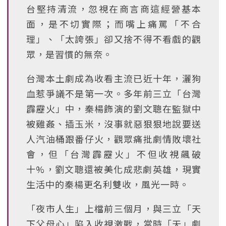
台堅持清流，忽視在商言商這經營基本
面，是不切實際；而嘴上痛罵「不合
理」、「太誇張」卻又捨不得不看戲的觀
眾，是習慣的無奈。
台灣本土劇成為收看主流已近十年，灑狗
血惹爭議不是第一次。多年前三立「台灣
霹靂火」中，秦楊飾演的劉文聰在監獄中
被雞姦、插玉米，沒事就惡狠狠地說要送
人汽油桶跟番仔火，觀眾痛批劇情敗壞社
會，但「台灣霹靂火」不但收視飆破
十%，劉文聰還被美化成悲劇英雄，現實
生活中的秦楊更名利雙收，風光一時。
「夜市人生」上檔前三個月，與三立「天
下父母心」陷入收視激戰，當時「天」劇