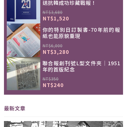
送抗韓成功珍藏戰報！
NT$3,680
NT$1,520
你的特別日訂製書-70年前的報
紙也能原貌重現
NT$6,000
NT$3,280
聯合報創刊號L型文件夾｜1951
年的首版紀念
NT$350
NT$240
最新文章