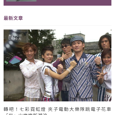
最新文章
轉吧！七彩霓虹燈 夾子電動大樂隊跳電子花車