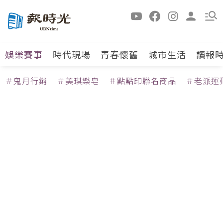
娛樂賽事
時代現場
青春懷舊
城市生活
讀報
＃鬼月行銷
＃美琪樂皂
＃點點印聯名商品
＃老派運