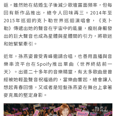
返，雖然她在結婚生子後減少歌壇露面頻率，但每
回有新作品推出，總令人回味再三。2014年至
2015年巡迴的克卜勒世界巡迴演唱會，《克卜
勒》傳遞出她的聲音在宇宙中的能量，瘦削身軀發
出的巨大聲音也成為星體與星體間的引力，將歌迷
和她緊緊牽引。
近年，孫燕姿曾受青峰邀請合唱，也善用直播與音
樂串流平台在Spoify推出單曲〈世界終結前一
天〉。出道二十多年的音樂精靈，有太多歌曲是曾
經被她輕盈聲音祝福過的，當樂曲響起，總會讓人
想起青春回憶，又或者是短髮孫燕姿在舞台上拿著
麥克風的堅定身影。