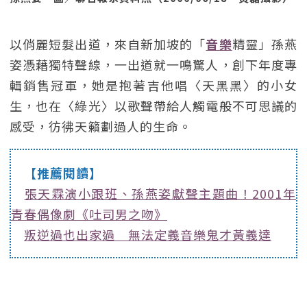
以俏麗短髮出道，來自新加坡的「
音樂
精靈」孫燕
姿憑藉獨特聲線，一出道就一鳴驚人，創下年度專
輯銷售冠軍，她是抱著吉他唱〈天黑黑〉的小女
生，也在〈綠光〉以歌聲帶給人觸電般不可思議的
感受，彷彿天籟劃過人的生命。
【推薦閱讀】
張天霖演小跟班、孫燕姿獻聲主題曲！2001年
青春偶像劇《吐司男之吻》
叛逆過也出家過 無法定義音樂鬼才黃義達