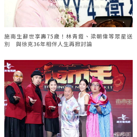
施南生辭世享壽75歲！林青霞、梁朝偉等眾星送
別 與徐克36年相伴人生再掀討論