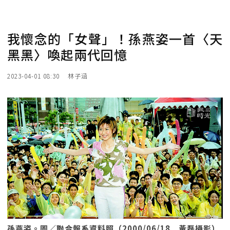
我懷念的「女聲」！孫燕姿一首〈天
黑黑〉喚起兩代回憶
2023-04-01 08:30
林子涵
孫燕姿。圖／聯合報系資料照（2000/06/18 黃磊攝影）