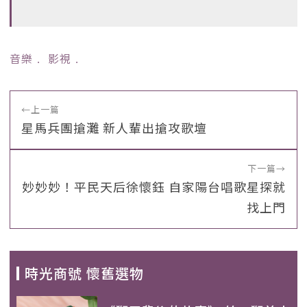
音樂
﹒
影視
﹒
←
上一篇
星馬兵團搶灘 新人輩出搶攻歌壇
下一篇
→
妙妙妙！平民天后徐懷鈺 自家陽台唱歌星探就
找上門
時光商號 懷舊選物