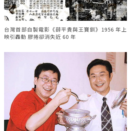
台灣首部自製電影《薛平貴與王寶釧》1956 年上
映引轟動 膠捲卻消失近 60 年