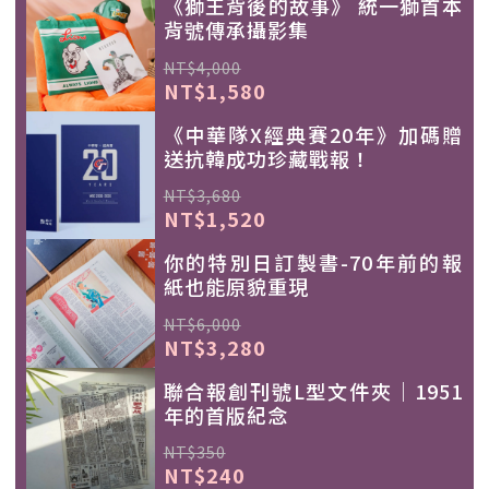
《獅王背後的故事》 統一獅首本
背號傳承攝影集
NT$4,000
NT$1,580
《中華隊X經典賽20年》加碼贈
送抗韓成功珍藏戰報！
NT$3,680
NT$1,520
你的特別日訂製書-70年前的報
紙也能原貌重現
NT$6,000
NT$3,280
聯合報創刊號L型文件夾｜1951
年的首版紀念
NT$350
NT$240