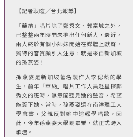
【記者耿暄╱台北報導】
「華納」唱片除了鄭秀文、郭富城之外，
已整整兩年時間未推出任何新人，最近，
兩人終於有個小師妹開始在媒體上獻聲，
獨特的音質頗引人注意，就是來自新加坡
的孫燕姿！
孫燕姿是新加坡著名製作人李偲菘的學
生，前年「華納」唱片工作人員赴星探鄭
秀文的班時，無意間聽見她的聲音，希望
能簽下她。當時，孫燕姿還在南洋理工大
學念書，父親反對她中途輟學唱歌，因
此，今年孫燕姿大學剛畢業，就正式跨入
歌壇。