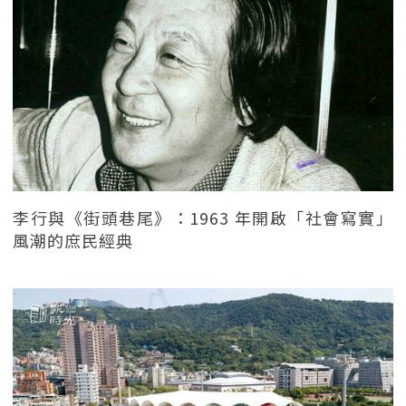
李行與《街頭巷尾》：1963 年開啟「社會寫實」
風潮的庶民經典