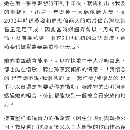
她在第一張專輯發行不到半年後，就再推出《我要
的幸福》，出道一年即獲十大偶像新人獎，而
2002年時孫燕姿和周杰倫兩人的唱片佔台灣總銷
售量足足四成，因此當時媒體界曾以「男有周杰
倫，女有孫燕姿」形容21世紀初的華語樂壇，孫
燕姿也被譽為華語歌壇小天后。
她的歌聲蘊含能量，可以在快歌中予人呼吸氣息，
卻也能在慢歌中聽出孫燕姿傾訴的情意，「我懷念
的 是無話不說/我懷念的 是一起作夢/我懷念的 是
爭吵以後還是想要愛你的衝動」胸膛裡的澎湃洶湧
透過她的嗓音，彷彿都能找到一個被音符安放的地
方。
擁有堅強歌唱實力的孫燕姿，因生涯規劃與轉換公
司，數度暫別歌壇而後又以令人驚豔的歌曲作品復