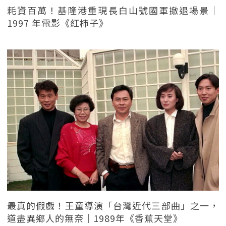
耗資百萬！基隆港重現長白山號國軍撤退場景｜
1997 年電影《紅柿子》
最真的假戲！王童導演「台灣近代三部曲」之一，
道盡異鄉人的無奈｜1989年《香蕉天堂》