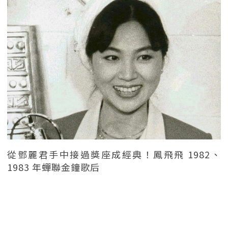
從鄧麗君手中接過獎座成經典！鳳飛飛 1982、
1983 年蟬聯金鐘歌后