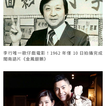
李行唯一歌仔戲電影！1962 年僅 10 日拍攝完成
閩南語片《金鳳銀鵝》