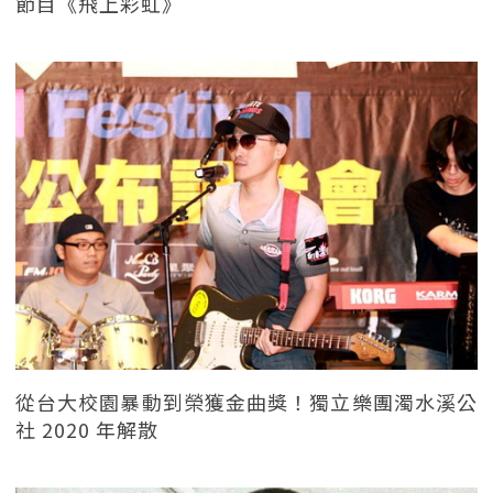
節目《飛上彩虹》
從台大校園暴動到榮獲金曲獎！獨立樂團濁水溪公
社 2020 年解散