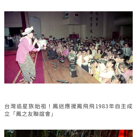
台灣追星族始祖！鳳迷應援鳳飛飛1983年自主成
立「鳳之友聯誼會」