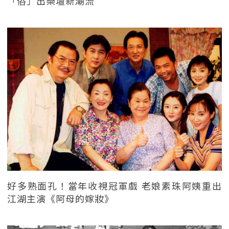
「俗」出樂壇新潮流
好多熟面孔！當年收視冠軍戲 老娘素珠阿姨重出
江湖主演《阿母的嫁妝》