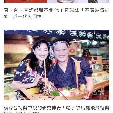
國、台、客語都難不倒他！羅瑞誠「答嘴鼓講氣
象」成一代人回憶！
橫跨台視與中視的影史傳奇！帽子歌后鳳飛飛經典