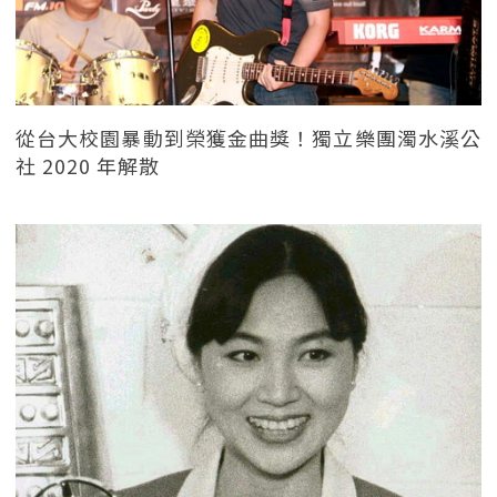
從台大校園暴動到榮獲金曲獎！獨立樂團濁水溪公
社 2020 年解散