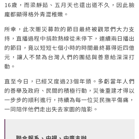
16歲，而梁靜茹、五月天也還出道不久，因此臉
龐都顯得格外青澀稚嫩。
所幸，此次賑災募款的節目最終被觀眾們大力支
持，直播過程中捐款熱線從未停下，連續兩日播出
的節目，竟以短短七個小時的時間最終募得近四億
元，讓人不禁為台灣人們的團結與善意給深深打
動。
直至今日，已經又度過23個年頭。多虧當年人們
的善舉及政府、民間的積極行動，災後重建才得以
一步步的順利進行，持續為每一位災民撫平傷痛，
一同陪伴他們走出失去家園的陰影。
聯合報系、中視、中廣主辦