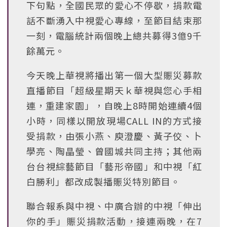
下句點，全國民眾的愛心不停歇，捐款電
話不斷湧入中視愛心專線，至節目結束那
一刻，電腦統計兩個晚上總共募得3億9千
餘萬元。
今天晚上華視將播出第一個大型賑災募款
直播節目「超級星期天ｋ華視與您心手相
連，重建家園」，自晚上8時開始連續4個
小時，同樣以開放現場CALL IN的方式接
受捐款，由張小燕、庾澄慶、黃子佼、卜
學亮、陶晶瑩、曾國城共同主持；其他兩
台台視綜藝節目「藝形帝國」和中視「紅
白勝利」都改成製播賑災特別節目。
聯合報系與中視、中廣合辦的中視「伸出
你的手」賑災捐款活動，接連兩晚，在7