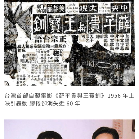
台灣首部自製電影《薛平貴與王寶釧》1956 年上
映引轟動 膠捲卻消失近 60 年