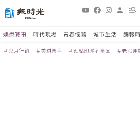
娛樂賽事
時代現場
青春懷舊
城市生活
讀報
＃鬼月行銷
＃美琪樂皂
＃點點印聯名商品
＃老派運