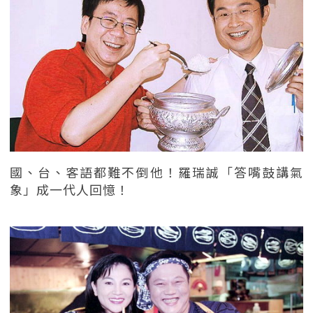
國、台、客語都難不倒他！羅瑞誠「答嘴鼓講氣
象」成一代人回憶！