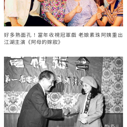
好多熟面孔！當年收視冠軍戲 老娘素珠阿姨重出
江湖主演《阿母的嫁妝》