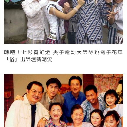
轉吧！七彩霓虹燈 夾子電動大樂隊跳電子花車
「俗」出樂壇新潮流