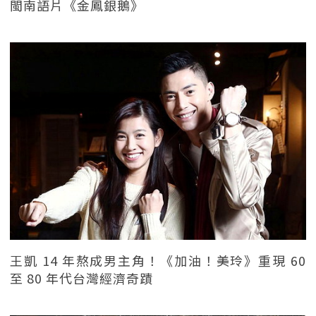
閩南語片《金鳳銀鵝》
王凱 14 年熬成男主角！《加油！美玲》重現 60
至 80 年代台灣經濟奇蹟