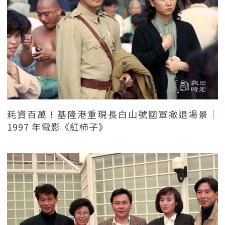
耗資百萬！基隆港重現長白山號國軍撤退場景｜
1997 年電影《紅柿子》