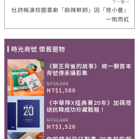
下一篇
→
杜詩梅演校園喜劇「麻辣鮮師」因「陸小曼」
一炮而紅
時光商號 懷舊選物
《獅王背後的故事》 統一獅首本
背號傳承攝影集
NT$4,000
NT$1,580
《中華隊X經典賽20年》加碼贈
送抗韓成功珍藏戰報！
NT$3,680
NT$1,520
你的特別日訂製書-70年前的報