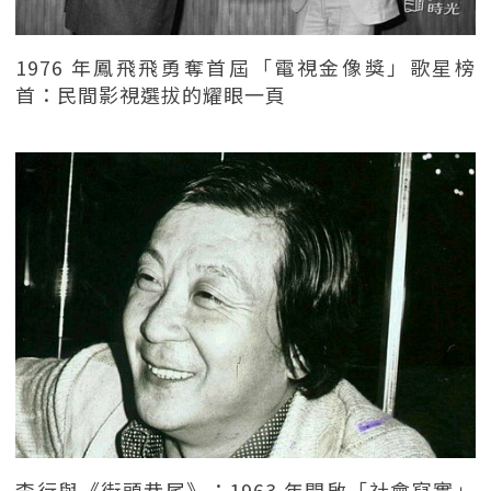
1976 年鳳飛飛勇奪首屆「電視金像獎」歌星榜
首：民間影視選拔的耀眼一頁
李行與《街頭巷尾》：1963 年開啟「社會寫實」