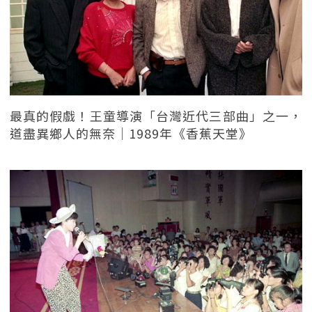
最真的假戲！王童導演「台灣近代三部曲」之一，
道盡異鄉人的無奈｜1989年《香蕉天堂》