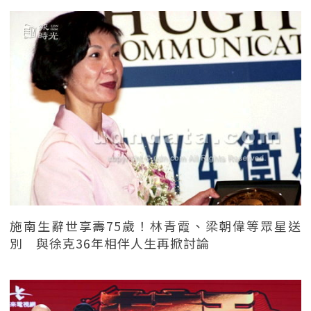
施南生辭世享壽75歲！林青霞、梁朝偉等眾星送
別 與徐克36年相伴人生再掀討論