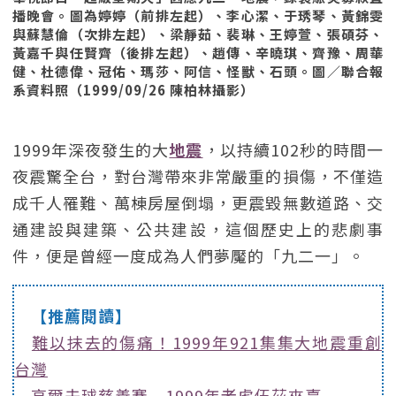
播晚會。圖為婷婷（前排左起）、李心潔、于琇琴、黃錦雯
與蘇慧倫（次排左起）、梁靜茹、裴琳、王婷萱、張碩芬、
黃嘉千與任賢齊（後排左起）、趙傳、辛曉琪、齊豫、周華
健、杜德偉、冠佑、瑪莎、阿信、怪獸、石頭。圖／聯合報
系資料照（1999/09/26 陳柏林攝影）
1999年深夜發生的大
地震
，以持續102秒的時間一
夜震驚全台，對台灣帶來非常嚴重的損傷，不僅造
成千人罹難、萬棟房屋倒塌，更震毀無數道路、交
通建設與建築、公共建設，這個歷史上的悲劇事
件，便是曾經一度成為人們夢魘的「九二一」。
【推薦閱讀】
難以抹去的傷痛！1999年921集集大地震重創
台灣
高爾夫球慈善賽 1999年老虎伍茲來臺