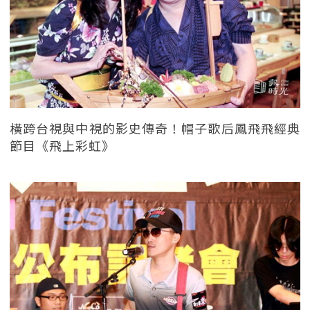
橫跨台視與中視的影史傳奇！帽子歌后鳳飛飛經典
節目《飛上彩虹》