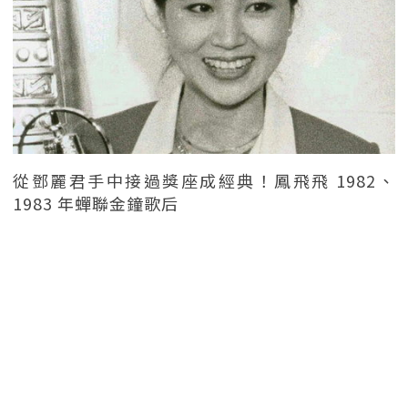
從鄧麗君手中接過獎座成經典！鳳飛飛 1982、
1983 年蟬聯金鐘歌后