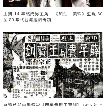
王凱 14 年熬成男主角！《加油！美玲》重現 60
至 80 年代台灣經濟奇蹟
台灣首部自製電影《薛平貴與王寶釧》1956 年上