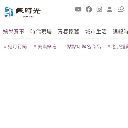
娛樂賽事
時代現場
青春懷舊
城市生活
讀報
＃鬼月行銷
＃美琪樂皂
＃點點印聯名商品
＃老派運