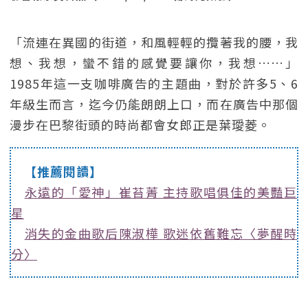
「流連在異國的街道，和風輕輕的攬著我的腰，我
想、我想，蠻不錯的感覺要讓你，我想……」
1985年這一支咖啡廣告的主題曲，對於許多5、6
年級生而言，迄今仍能朗朗上口，而在廣告中那個
漫步在巴黎街頭的時尚都會女郎正是葉璦菱。
【推薦閱讀】
永遠的「愛神」崔苔菁 主持歌唱俱佳的美豔巨
星
消失的金曲歌后陳淑樺 歌迷依舊難忘〈夢醒時
分〉