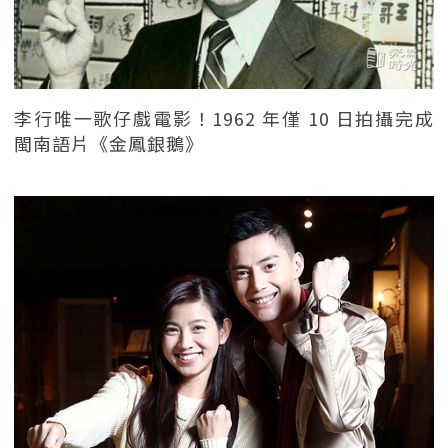
李行唯一歌仔戲電影！1962 年僅 10 日拍攝完成
閩南語片《金鳳銀鵝》