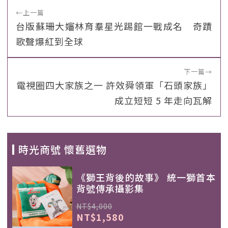
←
上一篇
台版蘇珊大嬸林育羣星光踢館一戰成名 奇蹟
歌聲爆紅到全球
下一篇
→
電視圈四大家族之一 許效舜領軍「石頭家族」
成立短短 5 年走向瓦解
時光商號 懷舊選物
《獅王背後的故事》 統一獅首本
背號傳承攝影集
NT$4,000
NT$1,580