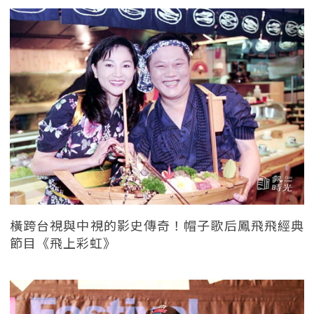
橫跨台視與中視的影史傳奇！帽子歌后鳳飛飛經典
節目《飛上彩虹》