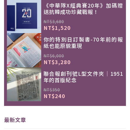
《中華隊X經典賽20年》加碼贈
送抗韓成功珍藏戰報！
NT$3,680
NT$1,520
你的特別日訂製書-70年前的報
紙也能原貌重現
NT$6,000
NT$3,280
聯合報創刊號L型文件夾｜1951
年的首版紀念
NT$350
NT$240
最新文章