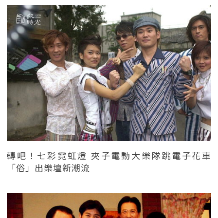
轉吧！七彩霓虹燈 夾子電動大樂隊跳電子花車
「俗」出樂壇新潮流