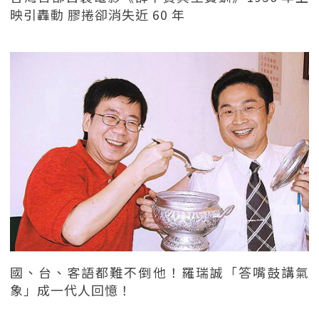
映引轟動 膠捲卻消失近 60 年
國、台、客語都難不倒他！羅瑞誠「答嘴鼓講氣
象」成一代人回憶！