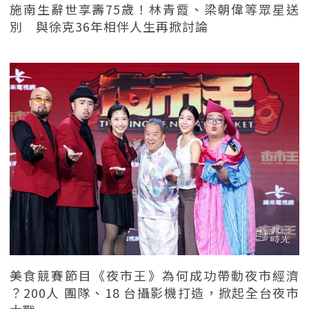
施南生辭世享壽75歲！林青霞、梁朝偉等眾星送
別 與徐克36年相伴人生再掀討論
美食競賽節目《夜市王》為何成功帶動夜市經濟
？200人 團隊、18 台攝影機打造，掀起全台夜市