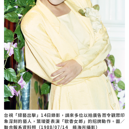
台視「綜藝出擊」14日錄影，請來多位以拍廣告而令觀眾印
象深刻的藝人，葉璦菱表演「歐香女郎」的招牌動作。圖／
聯合報系資料照（1988/07/14 楊海光攝影）