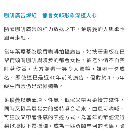
咖啡廣告爆紅 都會女郎形象深植人心
隨著咖啡廣告的強力放送之下，葉璦菱的人與歌也
跟著走紅。
當年葉璦菱為歐香咖啡拍攝廣告，她挾著畫板在巴
黎街頭喝咖啡與漫步的都會女性，被老外情不自禁
盯著欣賞，大方嫵媚一笑令人驚艷，讓她一夕成
名。即使這已是近40年前的廣告，但對於4、5年
級生而言仍是記憶猶新。
葉璦菱以她渾厚、性感、低沉又帶著柔情兼磁性，
同時又極具爆發力的獨特嗓音唱來，曲風可吶喊、
可狂放又帶著性感的表達方式，為當年的華語流行
樂歌壇投下震撼彈，成為一匹勇闖星河的黑馬，隨