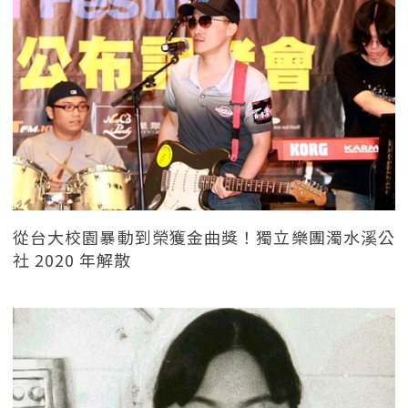
從台大校園暴動到榮獲金曲獎！獨立樂團濁水溪公
社 2020 年解散