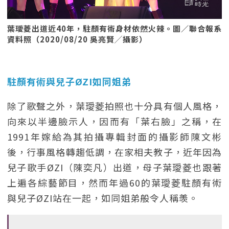
葉璦菱出道近40年，駐顏有術身材依然火辣。圖／聯合報系
資料照（2020/08/20 吳亮賢╱攝影）
駐顏有術與兒子ØZI如同姐弟
除了歌聲之外，葉璦菱拍照也十分具有個人風格，
向來以半邊臉示人，因而有「葉右臉」之稱，在
1991年嫁給為其拍攝專輯封面的攝影師陳文彬
後，行事風格轉趨低調，在家相夫教子，近年因為
兒子歌手ØZI（陳奕凡）出道，母子葉璦菱也跟著
上遍各綜藝節目，然而年過60的葉璦菱駐顏有術
與兒子ØZI站在一起，如同姐弟般令人稱羡。