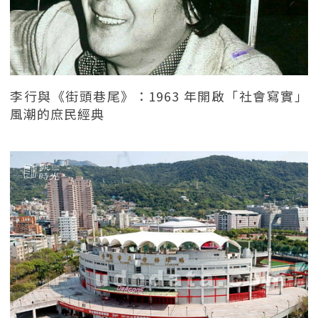
李行與《街頭巷尾》：1963 年開啟「社會寫實」
風潮的庶民經典