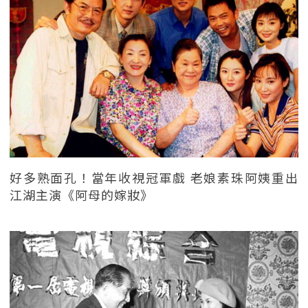
好多熟面孔！當年收視冠軍戲 老娘素珠阿姨重出
江湖主演《阿母的嫁妝》