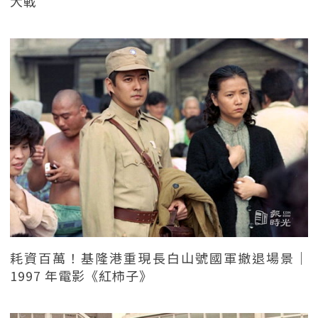
大戰
耗資百萬！基隆港重現長白山號國軍撤退場景｜
1997 年電影《紅柿子》