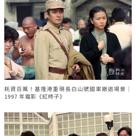
耗資百萬！基隆港重現長白山號國軍撤退場景｜
1997 年電影《紅柿子》