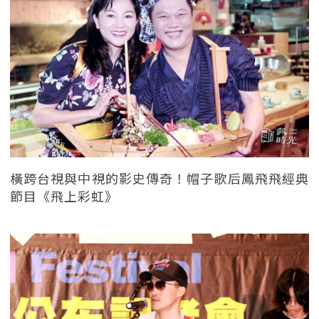
橫跨台視與中視的影史傳奇！帽子歌后鳳飛飛經典
節目《飛上彩虹》