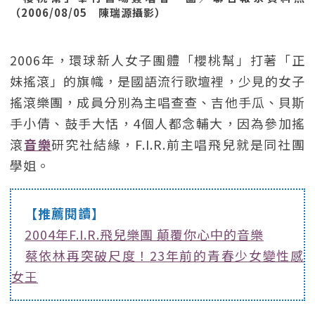
（2006/08/05 陳瑞源攝影）
2006年，環球新人女子團體「櫻桃幫」打著「正
妹搖滾」的旗幟，是國語流行歌壇裡，少見的女子
搖滾樂團，成員分別為主唱查查、吉他手瓜、貝斯
手小倩、鼓手大恬，4個人都念輔大，因為參加搖
滾
音樂
研究社結緣，F.I.R.前主唱飛兒就是同社團
學姐。
【推薦閱讀】
2004年F.I.R.飛兒樂團 顛覆你心中的音樂
蔡依林再突破尺度！23年前的青春少女變性感
女王