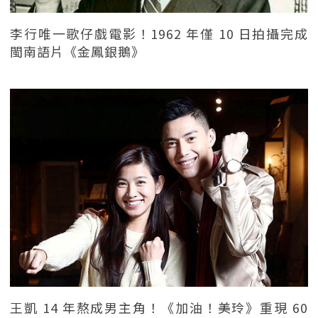
李行唯一歌仔戲電影！1962 年僅 10 日拍攝完成
閩南語片《金鳳銀鵝》
王凱 14 年熬成男主角！《加油！美玲》重現 60