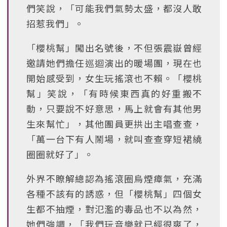
們笑說，「可能我們氣勢太盛，都沒人敢
招惹我們」。
「櫻桃幫」闖出名號後，不但張震嶽曾經
邀請她們擔任巡迴演出的暖場團，現在也
開始感受到，女生玩搖滾也不賴。「櫻桃
幫」笑說，「有時候東西真的好重搬不
動，只要說不好意思，馬上就會有其他男
生來幫忙」，其他團員更拱出主唱查查，
「萬一台下有人鬧場，就叫查查穿短裙繞
圈圈就好了」。
外界不瞭解總認為搖滾圈烏煙瘴氣，充滿
各種不該有的誘惑，但「櫻桃幫」四個女
生都不抽煙，對氾濫的毒品也不以為然，
她們強調，「我們玩音樂就已經很爽了，