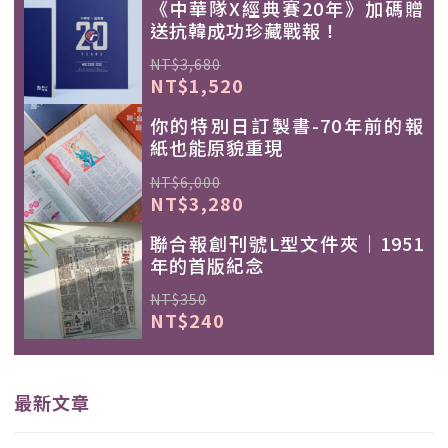
《中華隊X經典賽20年》加碼贈
送抗韓成功珍藏戰報！
NT$3,680
NT$1,520
你的特別日訂製書-70年前的報
紙也能原貌重現
NT$6,000
NT$3,280
聯合報創刊號L型文件夾｜1951
年的首版紀念
NT$350
NT$240
最新文章