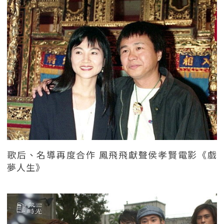
歌后、名導再度合作 鳳飛飛獻聲侯孝賢電影《戲
夢人生》