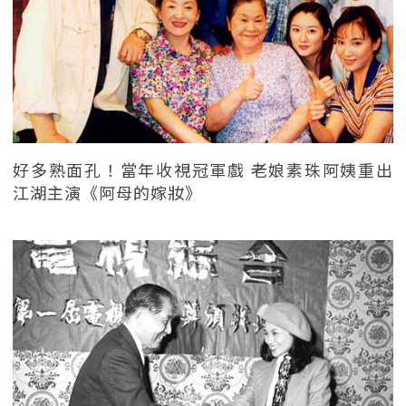
好多熟面孔！當年收視冠軍戲 老娘素珠阿姨重出
江湖主演《阿母的嫁妝》