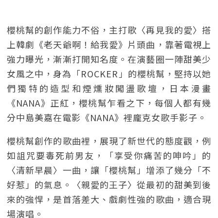
櫻桃幫的創作能力不俗，主打歌〈再見我的愛〉搭
上韓劇《老天爺啊！給我愛》片頭曲，靠著電視上
強力曝光，漸漸打開知名度。在演藝圈一陣甜美少
女風之中，身為「ROCKER」的櫻桃幫，堅持以她
們獨特的造型和煙燻妝闖盪歌壇，日本漫畫
《NANA》正紅，櫻桃幫乍看之下，每個人都有幾
分中島美嘉在電影《NANA》裡龐克女歌手影子。
櫻桃幫創作的歌曲裡，展現了新世代的態度觀，例
如詛咒要毒死前男友，「享受你痛苦的呻吟」的
〈清新早晨〉一曲，讓「櫻桃幫」增添了幾分「不
好惹」的氣息。〈親愛的王子〉從最初的甜美到後
來的強悍，是首落差大、戲劇性強的歌曲，適合現
場演唱。