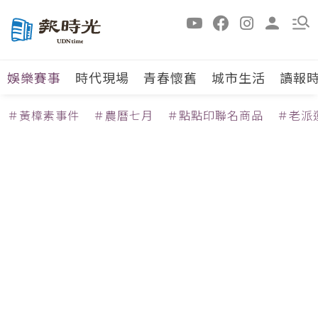
娛樂賽事
時代現場
青春懷舊
城市生活
讀報
＃黃樟素事件
＃農曆七月
＃點點印聯名商品
＃老派