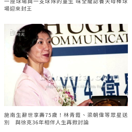
一座球場與一支球隊的重生 味全龍認養天母棒球
場迎來封王
施南生辭世享壽75歲！林青霞、梁朝偉等眾星送
別 與徐克36年相伴人生再掀討論