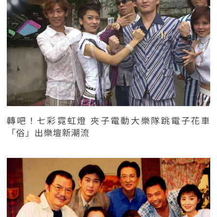
轉吧！七彩霓虹燈 夾子電動大樂隊跳電子花車
「俗」出樂壇新潮流