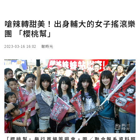
嗆辣轉甜美！出身輔大的女子搖滾樂
團 「櫻桃幫」
2023-03-16 16:02
報時光
「櫻桃幫」舉行首場簽唱會。圖／聯合報系資料照