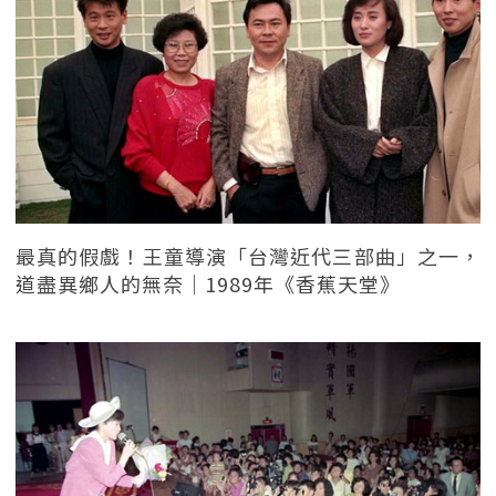
最真的假戲！王童導演「台灣近代三部曲」之一，
道盡異鄉人的無奈｜1989年《香蕉天堂》