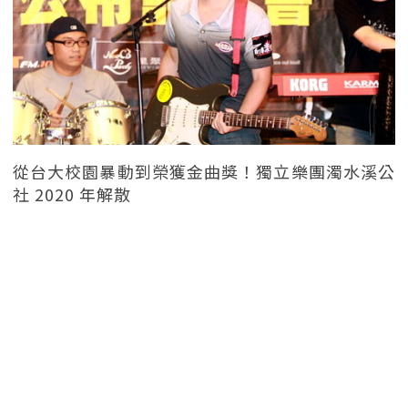
從台大校園暴動到榮獲金曲獎！獨立樂團濁水溪公
社 2020 年解散