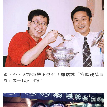
國、台、客語都難不倒他！羅瑞誠「答嘴鼓講氣
象」成一代人回憶！