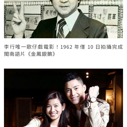
李行唯一歌仔戲電影！1962 年僅 10 日拍攝完成
閩南語片《金鳳銀鵝》