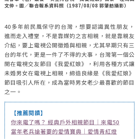
文仲。圖／聯合報系資料照（1987/08/08 郭肇舫攝影）
40多年前民風保守的台灣，想要認識異性朋友，
進而走入禮堂，不是靠媒妁之言相親，就是靠親友
介紹，要上電視公開徵婚與相親，尤其早期只有三
台的年代，更是一件了不得的大事，台灣第一個公
開在電視交友節目《我愛紅娘》，利用各種方式讓
未婚男女在電視上相親，締造良緣是《我愛紅娘》
節目吸引人所在，成為當時男女老少最喜歡的節目
之一。
【推薦閱讀】
你來電了嗎？ 經典戶外相親節目｜來電50
當年老兵搶著要的愛情寶典｜愛情青紅燈