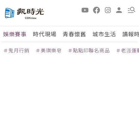
娛樂賽事
時代現場
青春懷舊
城市生活
讀報
＃鬼月行銷
＃美琪樂皂
＃點點印聯名商品
＃老派運