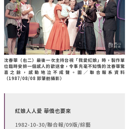
沈春華（右二）最後一次主持台視「我愛紅娘」時，製作單
位臨時安排一個感人的歡送會，令事先毫不知情的沈春華驚
喜之餘，感動地泣不成聲。圖／聯合報系資料
（1987/08/08 郭肇舫攝影）
紅娘人人愛 華僑也要來
1982-10-30/聯合報/09版/綜藝