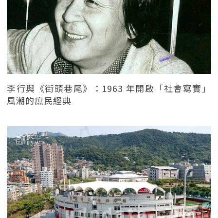
李行與《街頭巷尾》：1963 年開啟「社會寫實」
風潮的庶民經典