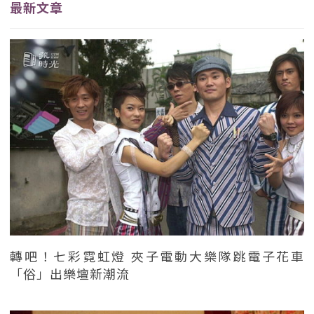
最新文章
轉吧！七彩霓虹燈 夾子電動大樂隊跳電子花車
「俗」出樂壇新潮流