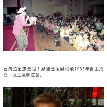
台灣追星族始祖！鳳迷應援鳳飛飛1983年自主成
立「鳳之友聯誼會」