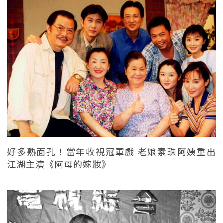
好多熟面孔！當年收視冠軍戲 老娘素珠阿姨重出
江湖主演《阿母的嫁妝》