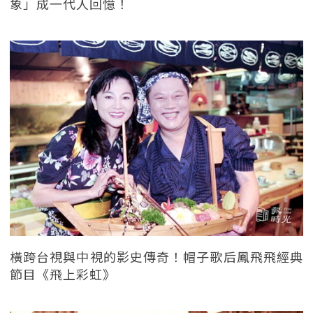
象」成一代人回憶！
橫跨台視與中視的影史傳奇！帽子歌后鳳飛飛經典
節目《飛上彩虹》