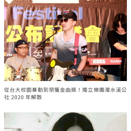
從台大校園暴動到榮獲金曲獎！獨立樂團濁水溪公
社 2020 年解散