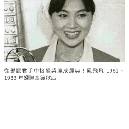
從鄧麗君手中接過獎座成經典！鳳飛飛 1982、
1983 年蟬聯金鐘歌后