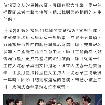
位想要交友的異性來賓，展開速配大作戰，當中包
括提問或者才藝表演等，藉以找到興趣相同的人生
伴侶。
《我愛紅娘》播出11年期間共創造近700對佳偶，
也就是平均每兩集就有一對結婚，成果十分豐碩，
就連旅居海外的僑胞紛紛慕名寫信回國，要求報名
參加，希望能在此找到意中人，節目主題曲為〈歌
聲滿行囊〉更成為當時的流行歌曲。節目從第一代
主持人沈春華與田文仲搭配，後來因沈春華赴美留
學，由張月麗接棒擔任女主持人，沈春華主持最後
一集時，因節目結而成連理的佳偶，帶著小孩上節
目，更讓沈春華感動地泣不成聲。