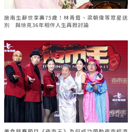
施南生辭世享壽75歲！林青霞、梁朝偉等眾星送
別 與徐克36年相伴人生再掀討論
美食競賽節目《夜市王》為何成功帶動夜市經濟