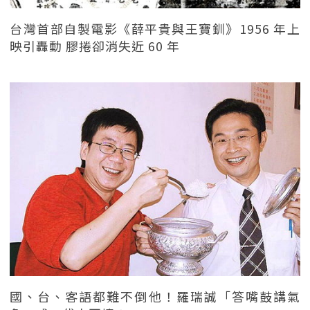
台灣首部自製電影《薛平貴與王寶釧》1956 年上
映引轟動 膠捲卻消失近 60 年
國、台、客語都難不倒他！羅瑞誠「答嘴鼓講氣