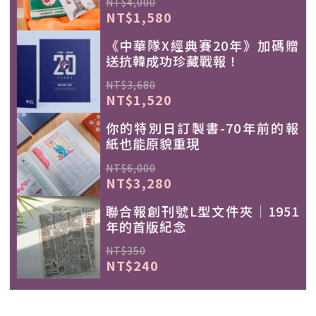
NT$4,000
NT$1,580
《中華隊X經典賽20年》加碼贈
送抗韓成功珍藏戰報！
NT$3,680
NT$1,520
你的特別日訂製書-70年前的報
紙也能原貌重現
NT$6,000
NT$3,280
聯合報創刊號L型文件夾｜1951
年的首版紀念
NT$350
NT$240