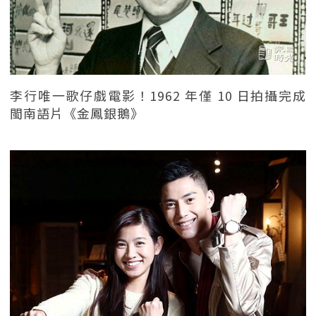
李行唯一歌仔戲電影！1962 年僅 10 日拍攝完成
閩南語片《金鳳銀鵝》