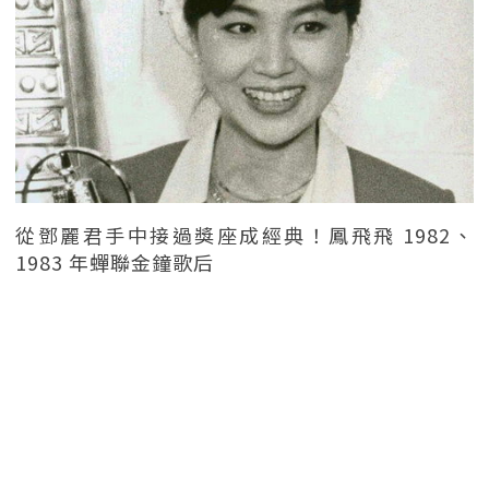
從鄧麗君手中接過獎座成經典！鳳飛飛 1982、
1983 年蟬聯金鐘歌后