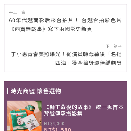
←
上一篇
60年代越南影后來台拍片！ 台越合拍彩色片
《西貢無戰事》寫下兩國影史新頁
下一篇
→
于小惠青春美照曝光！從演員轉戰幕後「名揚
四海」獲金鐘獎最佳編劇獎
時光商號 懷舊選物
《獅王背後的故事》 統一獅首本
背號傳承攝影集
NT$4,000
NT$1,580