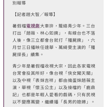
別報導
【記者趙大智╱報導】
暑假檔
電視劇
大車拚，籠絡青少年。三台
打出「趙薇、林心如牌」，有線台也不落
人後，像三立都會台就打「殭屍牌」，六
月廿三日播映任達華、萬綺雯主演的「殭
屍探長」續集。
青少年是暑假檔收視大宗，因此各家電視
台常會投其所好，像台視「俠女闖天關」
以及中視「表妹吉祥」都由搗蛋妹趙薇主
演，華視「懷玉公主」以及接檔的「鹿鼎
記」也都是年輕人愛看的戲碼，只有民視
以不變應萬變，繼續播「長男的媳婦」。