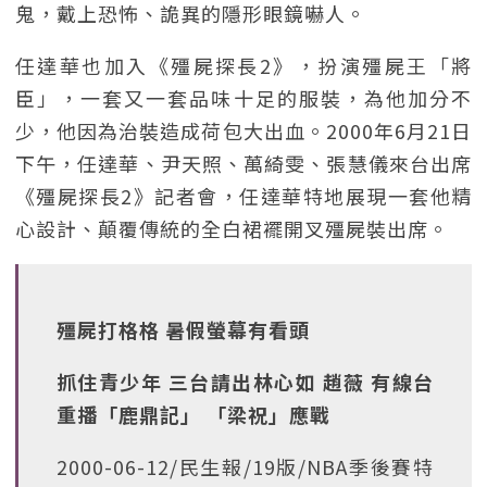
鬼，戴上恐怖、詭異的隱形眼鏡嚇人。
任達華也加入《殭屍探長2》，扮演殭屍王「將
臣」，一套又一套品味十足的服裝，為他加分不
少，他因為治裝造成荷包大出血。2000年6月21日
下午，任達華、尹天照、萬綺雯、張慧儀來台出席
《殭屍探長2》記者會，任達華特地展現一套他精
心設計、顛覆傳統的全白裙襬開叉殭屍裝出席。
殭屍打格格 暑假螢幕有看頭
抓住青少年 三台請出林心如 趙薇 有線台
重播「鹿鼎記」 「梁祝」應戰
2000-06-12/民生報/19版/NBA季後賽特