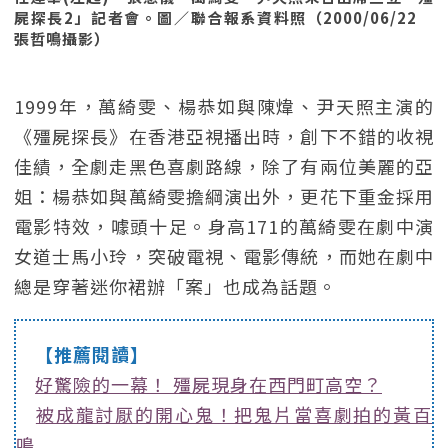
屍探長2」記者會。圖／聯合報系資料照（2000/06/22
張哲鳴攝影）
1999年，萬綺雯、楊恭如與陳煒、尹天照主演的
《殭屍探長》在香港亞視播出時，創下不錯的收視
佳績，全劇走黑色喜劇路線，除了有兩位美麗的亞
姐：楊恭如與萬綺雯擔綱演出外，更花下重金採用
電影特效，噱頭十足。身高171的萬綺雯在劇中演
女道士馬小玲，突破電視、電影傳統，而她在劇中
總是穿著迷你裙辦「案」也成為話題。
【推薦閱讀】
好驚險的一幕！ 殭屍現身在西門町高空？
被成龍討厭的開心鬼！把鬼片當喜劇拍的黃百
鳴