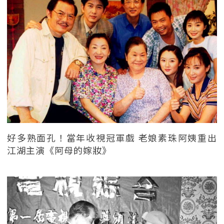
好多熟面孔！當年收視冠軍戲 老娘素珠阿姨重出
江湖主演《阿母的嫁妝》