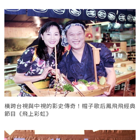
橫跨台視與中視的影史傳奇！帽子歌后鳳飛飛經典
節目《飛上彩虹》