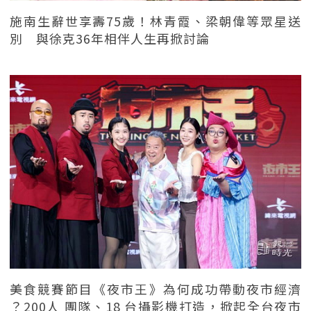
施南生辭世享壽75歲！林青霞、梁朝偉等眾星送
別 與徐克36年相伴人生再掀討論
美食競賽節目《夜市王》為何成功帶動夜市經濟
？200人 團隊、18 台攝影機打造，掀起全台夜市