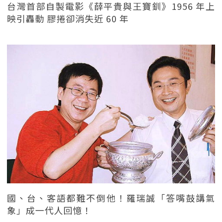
台灣首部自製電影《薛平貴與王寶釧》1956 年上
映引轟動 膠捲卻消失近 60 年
國、台、客語都難不倒他！羅瑞誠「答嘴鼓講氣
象」成一代人回憶！