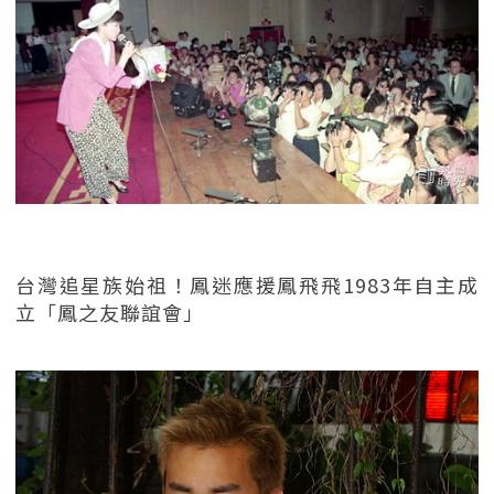
台灣追星族始祖！鳳迷應援鳳飛飛1983年自主成
立「鳳之友聯誼會」