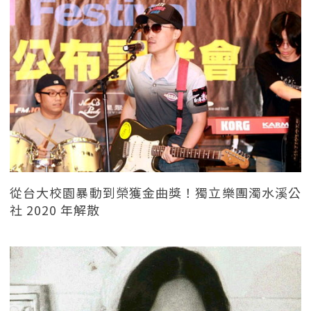
從台大校園暴動到榮獲金曲獎！獨立樂團濁水溪公
社 2020 年解散