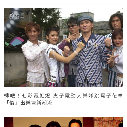
轉吧！七彩霓虹燈 夾子電動大樂隊跳電子花車
「俗」出樂壇新潮流