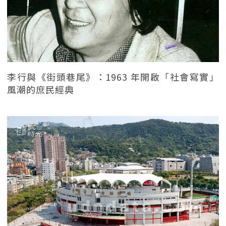
李行與《街頭巷尾》：1963 年開啟「社會寫實」
風潮的庶民經典