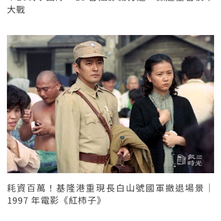
大戰
耗資百萬！基隆港重現長白山號國軍撤退場景｜
1997 年電影《紅柿子》