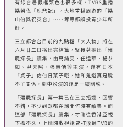
有線台暑假檔菜色也很多樣，TVBS重播
梁朝偉「鹿鼎記」，大地重播周遊的「梁
山伯與祝英台」……等等都頗投青少年所
好。
三立都會台目前的九點檔「大人物」將在
六月廿二日播出完結篇，緊接著推出「殭
屍探長」續集，由萬綺雯、任達華、楊恭
如、尹天照、張慧儀等主演，還有日本
「貞子」佐伯日菜子哦，她和鬼還真是脫
不了關係，劇中扮演的還是一縷幽魂。
「殭屍探長」第一集已在三立播過，回響
不錯，不少觀眾都在詢問何時有續集。而
這部「殭屍探長」續集，才剛從香港亞視
下檔不久，上檔時收視還曾打敗過TVB的