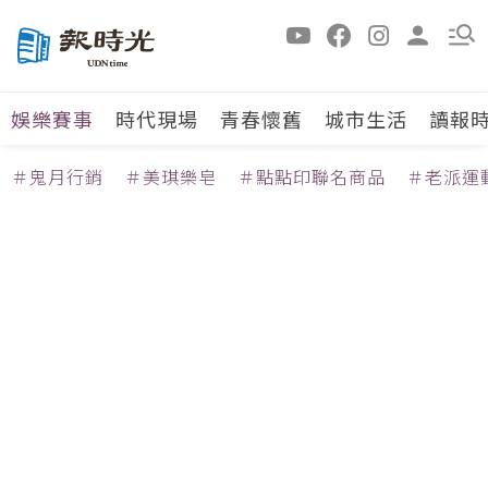
娛樂賽事
時代現場
青春懷舊
城市生活
讀報
＃鬼月行銷
＃美琪樂皂
＃點點印聯名商品
＃老派運