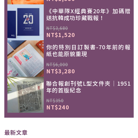
《中華隊X經典賽20年》加碼贈
送抗韓成功珍藏戰報！
NT$3,680
NT$1,520
你的特別日訂製書-70年前的報
紙也能原貌重現
NT$6,000
NT$3,280
聯合報創刊號L型文件夾｜1951
年的首版紀念
NT$350
NT$240
最新文章