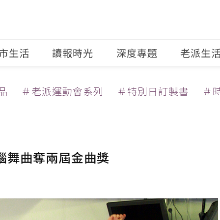
市生活
讀報時光
深度專題
老派生
品
＃老派運動會系列
＃特別日訂製書
＃
洗腦舞曲奪兩屆金曲獎