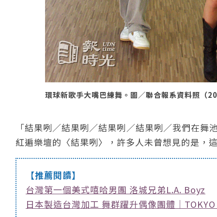
環球新歌手大嘴巴練舞。圖／聯合報系資料照（200
「結果咧／結果咧／結果咧／結果咧／我們在舞池
紅遍樂壇的〈結果咧〉，許多人未曾想見的是，
【推薦閱讀】
台灣第一個美式嘻哈男團 洛城兄弟L.A. Boyz
日本製造台灣加工 舞群躍升偶像團體｜TOKYO 