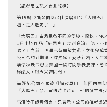
【記者袁世珮╱台北報導】
第19與22屆金曲獎最佳演唱組合「大嘴巴
啦，走入歷史了。」
「大嘴巴」由背景各不同的愛紗、懷秋、MC4
1月出道作品「結果咧」就創造流行語，不
嗎？」之前，團員已有解散共識，之後完成
公司合約到期後，據透露，愛紗新婚，人生
前懷秋表示想回美國一段時間學表演課，暫時
經紀人，與周采詩同門。
前經紀公司不願說明解散原因，但圈內早傳
「大嘴巴」發片宣傳時注意到，他的發言最
高漢玲不證實傳言，只表示，公司的確考慮過