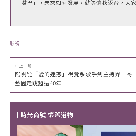
嘴巴」，未來如何發展，就等懷秋返台，大
影視
﹒
←
上一篇
陽帆從「愛的迷惑」視覺系歌手到主持界一哥
藝圈走跳超過40年
時光商號 懷舊選物