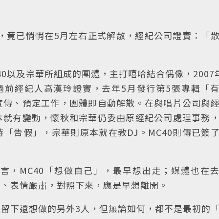
」，竟已悄悄在5月左右正式解散，經紀公司證實：「
0以及宗華所組成的團體，主打嘻哈結合偶像，2007
過前經紀人高漢玲證實，去年5月發行第5張專輯「
宣傳、預定工作，團體即自動解散。在與唱片公司與
本就有變動，懷秋和宗華仍委由原經紀公司處理事務
「告假」，宗華則原本就在教DJ。MC40則傳已簽
言，MC40「想做自己」，最早想出走；媒體也在
少、表情嚴肅，對照下來，應是早想離開。
留下還想做的另外3人，但無論如何，都不是最初的