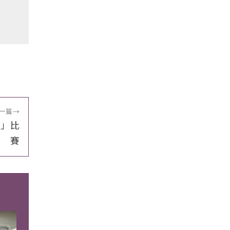
一篇
→
美」比
賽