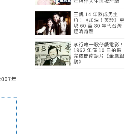
年相伴人生再掀討論
王凱 14 年熬成男主
角！《加油！美玲》重
現 60 至 80 年代台灣
經濟奇蹟
李行唯一歌仔戲電影！
1962 年僅 10 日拍攝
完成閩南語片《金鳳銀
鵝》
007年