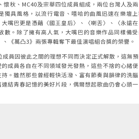
、懷秋、MC40及宗華四位成員組成，兩位台灣人及
是獨具風格，以流行電音、嘻哈的曲風迅速在樂壇上
，大嘴巴更是憑藉〈國王皇后〉、〈喇舌〉、〈永遠在
放數。除了擁有高人氣，大嘴巴的音樂作品同樣備受
巴》、《萬凸3》兩張專輯奪下最佳演唱組合獎的榮譽。
四位成員因彼此之間的理想不同而決定正式解散，這無
愛的成員各自在不同領域發光發熱，這些不捨的心緒便
支持。雖然那些曾經輕快活潑、富有節奏與韻律的洗腦
舊連結青春記憶的美好片段，偶爾想起歌曲仍會心頭一