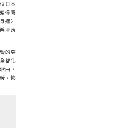
兩位日本
獲得矚
身邊〉
樂壇肯
預警的突
全都化
歌曲，
暖，懷