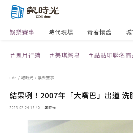
娛樂賽事
時代現場
青春懷舊
城
＃鬼月行銷
＃美琪樂皂
＃點點印聯名商
udn
/
報時光
/
娛樂賽事
結果咧！2007年「大嘴巴」出道 
2023-02-24 16:40
報時光