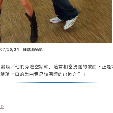
7/10/24 陳瑞源攝影）
發瘋／他們旁邊空點頭」這首相當洗腦的歌曲，正是2
這琅琅上口的樂曲竟是該團體的出道之作！
D