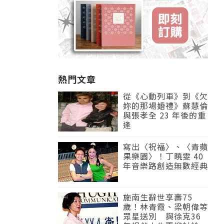
熱門文章
從《心動列車》到《欠
妳的那場婚禮》蘇慧倫
與張孝全 23 年後的重
逢
寫出〈祝福〉、〈青蘋
果樂園〉！丁曉雯 40
年音樂路創造無數經典
施南生辭世享壽75
歲！林青霞、梁朝偉等
眾星送別 與徐克36