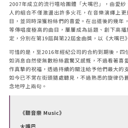
2007年成立的流行嘻哈團體「大嘴巴」，由愛紗
人的組合不僅激盪出許多火花，在音樂演繹上更
目，並同時深獲粉絲們的喜愛。在出道後的幾年
等傳唱度極高的曲目，屢屢成為話題、創下高播
定，分別在第19屆與第22屆金曲獎，以《大嘴
可惜的是，至2016年經紀公司的合約到期後，
如消息自然使無數粉絲震驚又感慨，不過看著喜
作真摯的祝福，透過持續的關注給予他們最大的
如今已不常在街頭隨處聽見，不過熟悉的旋律仍
念地哼上兩句。
《聽音樂 Music》
大嘴巴