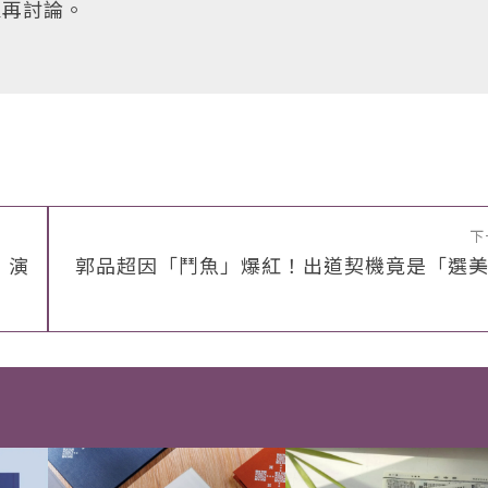
家再討論。
下
 演
郭品超因「鬥魚」爆紅！出道契機竟是「選