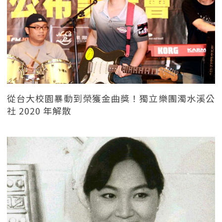
從台大校園暴動到榮獲金曲獎！獨立樂團濁水溪公
社 2020 年解散