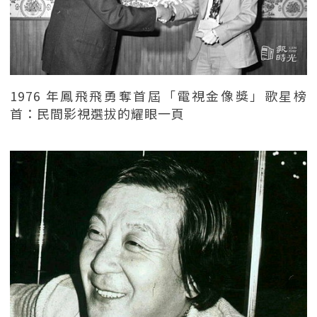
1976 年鳳飛飛勇奪首屆「電視金像獎」歌星榜
首：民間影視選拔的耀眼一頁