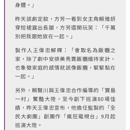
身體。」
昨天該劇定妝，方芳一看到女主角賴雅妍
穿短裙露出長腿，方芳還開玩笑：「千萬
別把我跟她放在一起。」
製作人王偉忠解釋：「會取名為飯糰之
家，除了劇中安排美秀賣飯糰維持家計，
也象徵家庭的感情就該像飯糰，緊緊黏在
一起。」
另外，賴聲川與王偉忠合作編導的「寶島
一村」驚豔大陸，至今創下巡演80場佳
績，昨天王偉忠宣布，他擔任監製的「全
民大劇團」創團作「瘋狂電視台」9月起
巡演大陸。