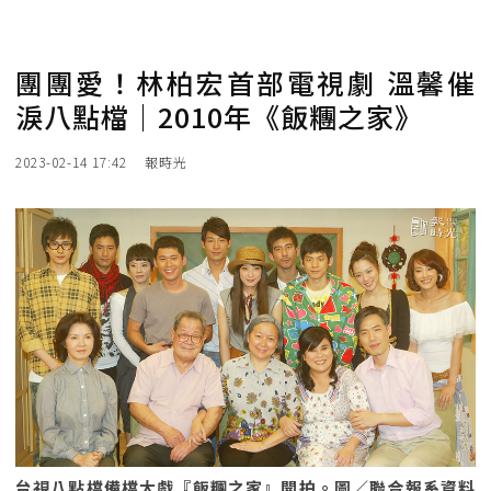
團團愛！林柏宏首部電視劇 溫馨催
淚八點檔｜2010年《飯糰之家》
2023-02-14 17:42
報時光
台視八點檔備檔大戲『飯糰之家』開拍。圖／聯合報系資料