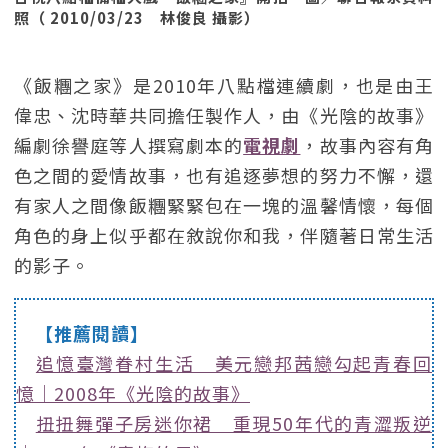
照（ 2010/03/23 林俊良 攝影）
《飯糰之家》是2010年八點檔連續劇，也是由王
偉忠、沈時華共同擔任製作人，由《光陰的故事》
編劇徐譽庭等人撰寫劇本的
電視劇
，故事內容有角
色之間的愛情故事，也有追逐夢想的努力不懈，還
有家人之間像飯糰緊緊包在一塊的溫馨情懷，每個
角色的身上似乎都在敘說你和我，伴隨著日常生活
的影子。
【推薦閱讀】
追憶臺灣眷村生活 美元戀邦茜戀勾起青春回
憶｜2008年《光陰的故事》
扭扭舞彈子房迷你裙 重現50年代的青澀叛逆