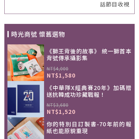
話節目收視
時光商號 懷舊選物
《獅王背後的故事》 統一獅首本
背號傳承攝影集
NT$4,000
NT$1,580
《中華隊X經典賽20年》加碼贈
送抗韓成功珍藏戰報！
NT$3,680
NT$1,520
你的特別日訂製書-70年前的報
紙也能原貌重現