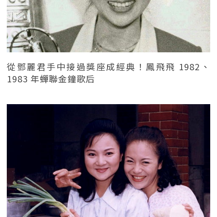
從鄧麗君手中接過獎座成經典！鳳飛飛 1982、
1983 年蟬聯金鐘歌后