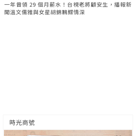
一年曾領 29 個月薪水！台視老將顧安生，播報新
聞溫文儒雅與女星胡錦鶼鰈情深
時光商號