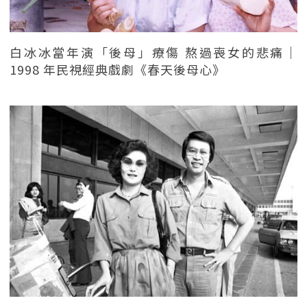
白冰冰當年演「後母」療傷 熬過喪女的悲痛｜
1998 年民視經典戲劇《春天後母心》