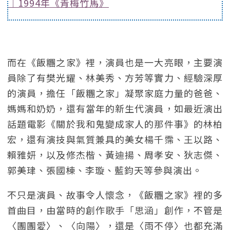
｜1994年《青梅竹馬》
而在《飯糰之家》裡，演員也是一大亮眼，主要演
員除了有樊光耀、林美秀、方芳等實力、經驗深厚
的演員，擔任「飯糰之家」凝聚家庭力量的爸爸、
媽媽和奶奶，還有當年的新生代演員，如最近演出
話題電影《關於我和鬼變成家人的那件事》的林柏
宏，還有演技與氣質兼具的美女楊千霈、王以路、
賴雅妍，以及修杰楷、黃迪揚、周孝安、狄志傑、
郭美珒、張國棟、李璇、藍鈞天等參與演出。
不只是演員、故事令人懷念，《飯糰之家》裡的多
首曲目，由當時的創作歌手「思涵」創作，不管是
〈團團愛〉、〈向陽〉，還是〈雨不停〉也都充滿