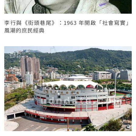
李行與《街頭巷尾》：1963 年開啟「社會寫實」
風潮的庶民經典