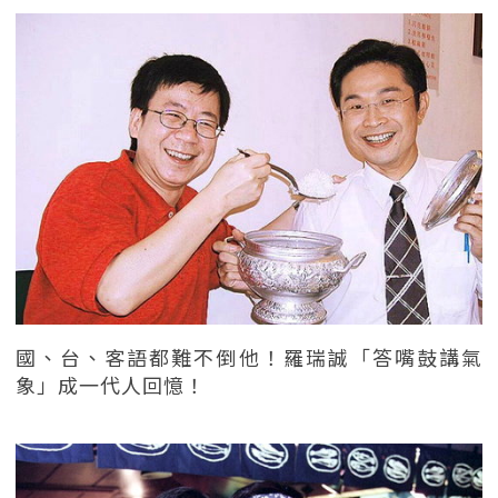
國、台、客語都難不倒他！羅瑞誠「答嘴鼓講氣
象」成一代人回憶！