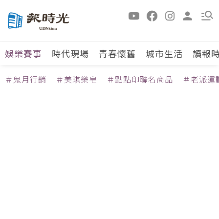
娛樂賽事
時代現場
青春懷舊
城市生活
讀報
＃鬼月行銷
＃美琪樂皂
＃點點印聯名商品
＃老派運