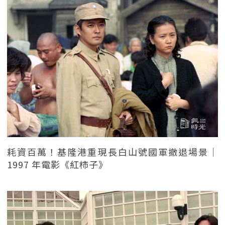
耗資百萬！基隆港重現長白山號國軍撤退場景｜
1997 年電影《紅柿子》