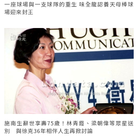
一座球場與一支球隊的重生 味全龍認養天母棒球
場迎來封王
施南生辭世享壽75歲！林青霞、梁朝偉等眾星送
別 與徐克36年相伴人生再掀討論