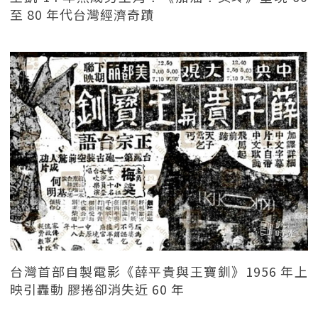
至 80 年代台灣經濟奇蹟
台灣首部自製電影《薛平貴與王寶釧》1956 年上
映引轟動 膠捲卻消失近 60 年