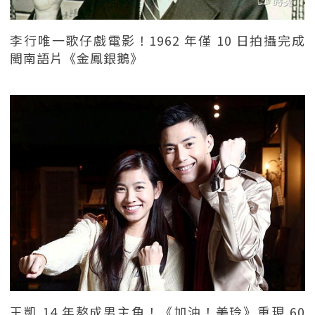
李行唯一歌仔戲電影！1962 年僅 10 日拍攝完成
閩南語片《金鳳銀鵝》
王凱 14 年熬成男主角！《加油！美玲》重現 60