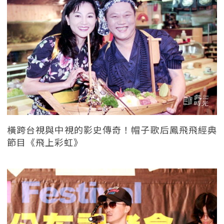
橫跨台視與中視的影史傳奇！帽子歌后鳳飛飛經典
節目《飛上彩虹》