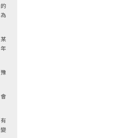
裡的
改為
後某
十年
齊豫
密會
，有
此變