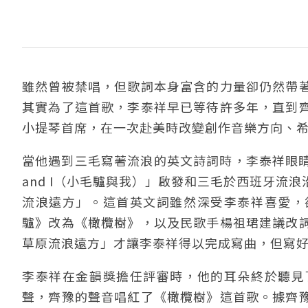
雖然曾被禁唱，但歌詞本身富含的力量卻仍然帶
其實為了這首歌，李泰祥早已等待許多年，直到
小提琴首席，在一次赴美時改變創作音樂方向、
當他遇到三毛寫著流浪的英文詩詞時，李泰祥眼睛一亮，受
and I（小毛驢與我）」啟發和三毛於西班牙流
流浪遠方」。這首英文詞雖然深受李泰祥喜愛，
驢》改為《橄欖樹》，以及民歌手楊祖珺建議改
草原流浪遠方」才讓李泰祥得以完成寫曲，但寫
李泰祥在金韻獎擔任評審時，他的耳朵終於聽見
聲，齊豫的聲音唱紅了《橄欖樹》這首歌。據齊