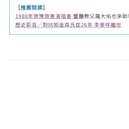
【推薦閱讀】
1988年齊豫齊秦演唱會
音樂
教父羅大佑也來助
歷史影音／對抗帕金森氏症26年 李泰祥離世