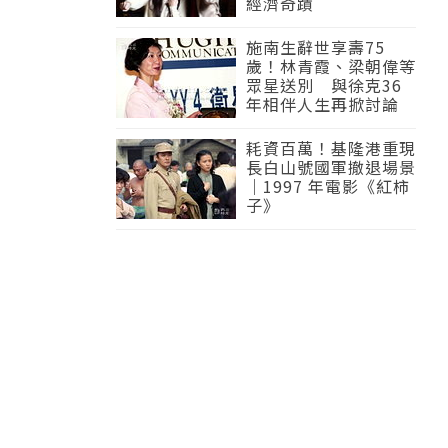
經濟奇蹟
施南生辭世享壽75
歲！林青霞、梁朝偉等
眾星送別 與徐克36
年相伴人生再掀討論
耗資百萬！基隆港重現
長白山號國軍撤退場景
｜1997 年電影《紅柿
子》