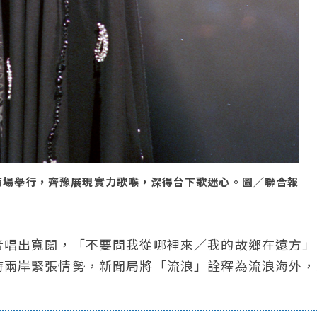
育場舉行，齊豫展現實力歌喉，深得台下歌迷心。圖／聯合報
音唱出寬闊，「不要問我從哪裡來／我的故鄉在遠方」
時兩岸緊張情勢，新聞局將「流浪」詮釋為流浪海外，
。