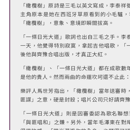
「橄欖樹」原詩是三毛以英文寫成，李泰祥
主角原本是她在西班牙草原看到的小毛驢，
「橄欖樹」，意象、意境即瞬間拔高。
「一條日光大道」歌詞也出自三毛之手。李
一天，他覺得特別寂寞，拿起吉他唱歌，「
後他與齊豫合唱出版，才真正大紅。
「橄欖樹」、「一條日光大道」都在成歌數
是他的貴人。然而兩曲的命運坎坷還不止此
樂評人馬世芳指出，「橄欖樹」當年送審時
匪諜」之意，硬是封殺；唱片公司只好請齊
「一條日光大道」則是因審委認為歌名聯想
「與匪唱和」之嫌。另外，當年毛澤東在對