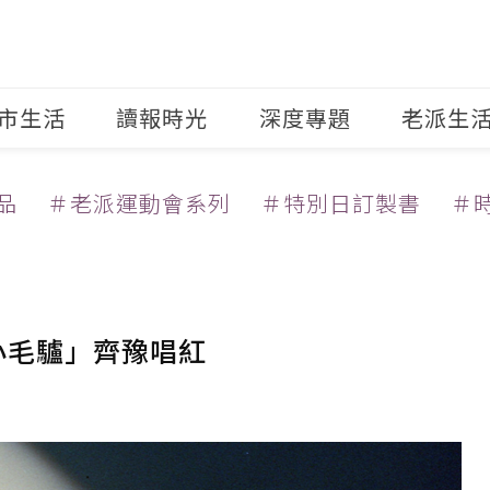
市生活
讀報時光
深度專題
老派生
品
＃老派運動會系列
＃特別日訂製書
＃
小毛驢」齊豫唱紅