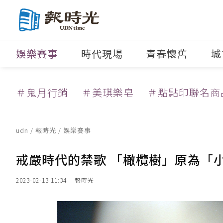
娛樂賽事
時代現場
青春懷舊
城
＃鬼月行銷
＃美琪樂皂
＃點點印聯名商
udn
/
報時光
/
娛樂賽事
戒嚴時代的禁歌 「橄欖樹」原為「
2023-02-13 11:34
報時光