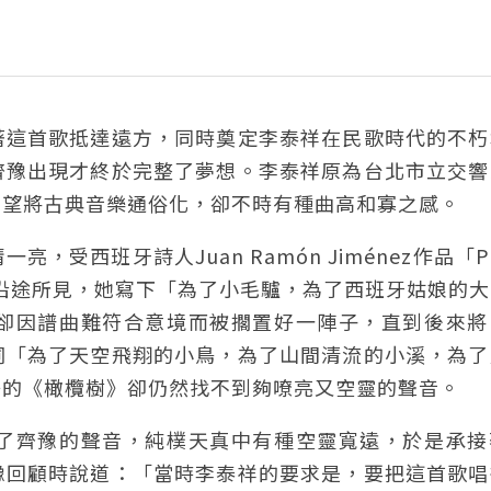
著這首歌抵達遠方，同時奠定李泰祥在民歌時代的不朽
齊豫出現才終於完整了夢想。李泰祥原為台北市立交響
希望將古典音樂通俗化，卻不時有種曲高和寡之感。
西班牙詩人Juan Ramón Jiménez作品「Pla
浪沿途所見，她寫下「為了小毛驢，為了西班牙姑娘的
卻因譜曲難符合意境而被擱置好一陣子，直到後來將
詞「為了天空飛翔的小鳥，為了山間清流的小溪，為了
好的《橄欖樹》卻仍然找不到夠嘹亮又空靈的聲音。
了齊豫的聲音，純樸天真中有種空靈寬遠，於是承接
豫回顧時說道：「當時李泰祥的要求是，要把這首歌唱