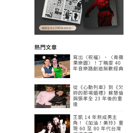
熱門文章
寫出〈祝福〉、〈青蘋
果樂園〉！丁曉雯 40
年音樂路創造無數經典
從《心動列車》到《欠
妳的那場婚禮》蘇慧倫
與張孝全 23 年後的重
逢
王凱 14 年熬成男主
角！《加油！美玲》重
現 60 至 80 年代台灣