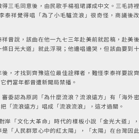
徵得三毛同意後，由民歌手楊祖珺譯成中文。三毛詩
李泰祥覺得唱「為了小毛驢流浪」很奇怪，商議後
泰祥曾說，該曲在他一九七三年赴美前就起稿，赴美
一條日光大道」就此浮現；他邊唱邊哭，但該曲要到
年後，才找到齊豫這位最佳詮釋者，難怪李泰祥要說
：它們當年都曾遭新聞局禁播。
，審委認為原詞「為什麼流浪？流浪遠方」有「海外
豫把「流浪遠方」唱成「流浪流浪」，這才過關。
對岸「文化大革命」時代的樣板小說「金光大道」
岸是「人民群眾心中的紅太陽」，「太陽」在台灣因