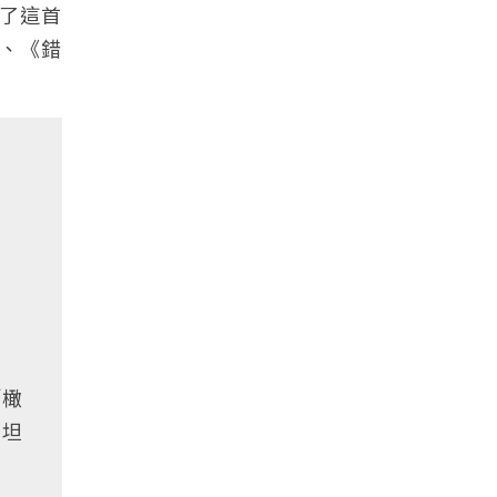
了這首
、《錯
「橄
芳坦