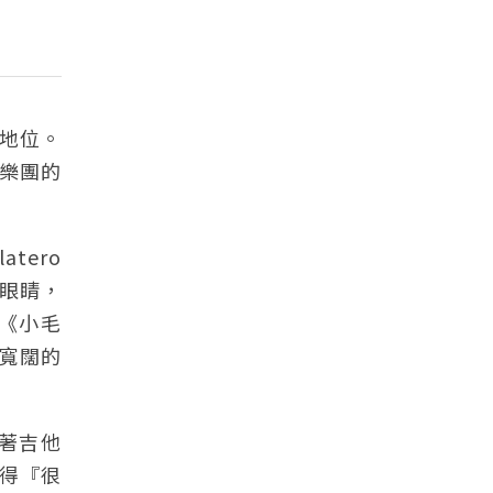
地位。
樂團的
tero
大眼睛，
《小毛
寬闊的
著吉他
得『很