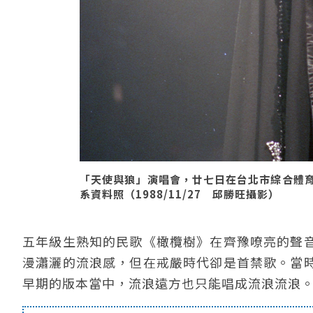
「天使與狼」演唱會，廿七日在台北市綜合體
系資料照（1988/11/27 邱勝旺攝影）
五年級生熟知的民歌《橄欖樹》在齊豫嘹亮的聲
漫瀟灑的流浪感，但在戒嚴時代卻是首禁歌。當
早期的版本當中，流浪遠方也只能唱成流浪流浪