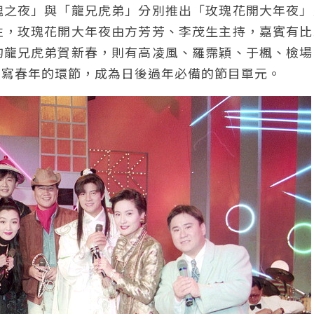
瑰之夜」與「龍兄虎弟」分別推出「玫瑰花開大年夜」
性，玫瑰花開大年夜由方芳芳、李茂生主持，嘉賓有比
的龍兄虎弟賀新春，則有高凌風、羅霈穎、于楓、檢場
星寫春年的環節，成為日後過年必備的節目單元。