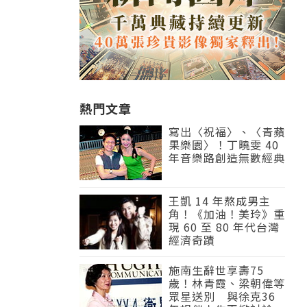
熱門文章
寫出〈祝福〉、〈青蘋
果樂園〉！丁曉雯 40
年音樂路創造無數經典
王凱 14 年熬成男主
角！《加油！美玲》重
現 60 至 80 年代台灣
經濟奇蹟
施南生辭世享壽75
歲！林青霞、梁朝偉等
眾星送別 與徐克36