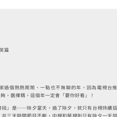
眼笑篇
家過個熱熱鬧鬧、一點也不無聊的年，因為電視台
力夠，選擇精，這個年一定會「要你好看」！
時段」是──除夕當天，過了除夕，就只有台視持續
，共三天時間節目不斷，中視和華視則只有除夕一天