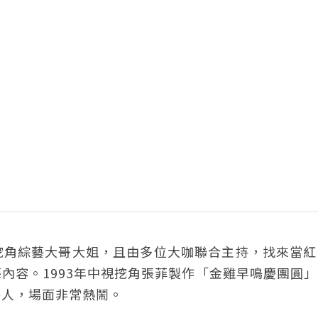
挖角綜藝大哥大姐，且由多位大咖聯合主持，找來當紅
內容。1993年中視挖角張菲製作「金雞早鳴慶團圓
持人，場面非常熱鬧。