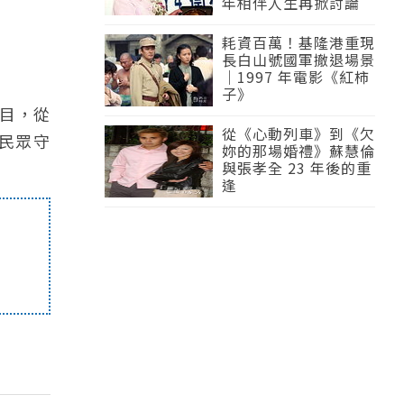
年相伴人生再掀討論
耗資百萬！基隆港重現
長白山號國軍撤退場景
｜1997 年電影《紅柿
子》
目，從
從《心動列車》到《欠
民眾守
妳的那場婚禮》蘇慧倫
與張孝全 23 年後的重
逢