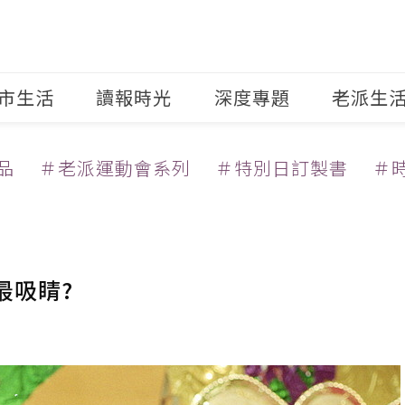
市生活
讀報時光
深度專題
老派生
品
＃老派運動會系列
＃特別日訂製書
＃
最吸睛?