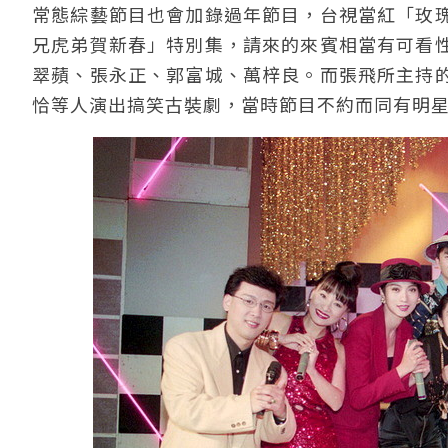
常態綜藝節目也會加錄過年節目，台視當紅「玫
兄虎弟賀新春」特別集，請來的來賓相當有可看
翠蘋、張永正、郭富城、萬梓良。而張飛所主持
恰等人演出搞笑古裝劇，當時節目不約而同有明