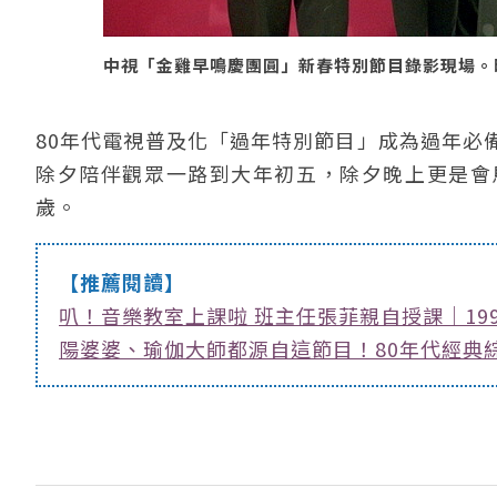
中視「金雞早鳴慶團圓」新春特別節目錄影現場。時間:
80年代電視普及化「過年特別節目」成為過年必
除夕陪伴觀眾一路到大年初五，除夕晚上更是會
歲。
【推薦閱讀】
叭！音樂教室上課啦 班主任張菲親自授課｜19
陽婆婆、瑜伽大師都源自這節目！80年代經典