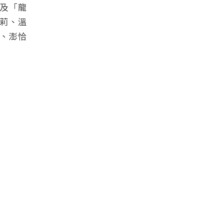
及「龍
莉、溫
、澎恰