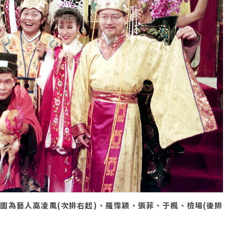
圖為藝人高凌風(次排右起)、羅霈穎、張菲、于楓、檢場(後排