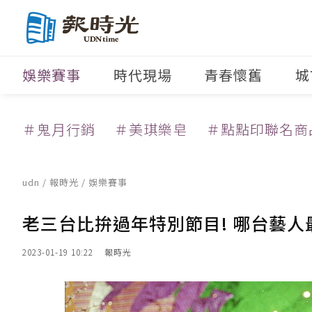
娛樂賽事
時代現場
青春懷舊
城
＃鬼月行銷
＃美琪樂皂
＃點點印聯名商
udn
/
報時光
/
娛樂賽事
老三台比拚過年特別節目! 哪台藝人
2023-01-19 10:22
報時光