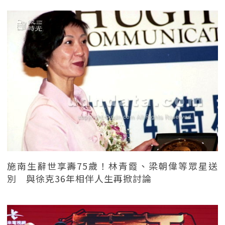
施南生辭世享壽75歲！林青霞、梁朝偉等眾星送
別 與徐克36年相伴人生再掀討論