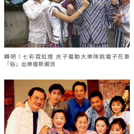
轉吧！七彩霓虹燈 夾子電動大樂隊跳電子花車
「俗」出樂壇新潮流