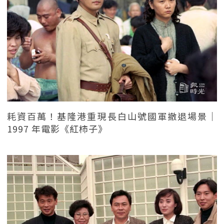
耗資百萬！基隆港重現長白山號國軍撤退場景｜
1997 年電影《紅柿子》