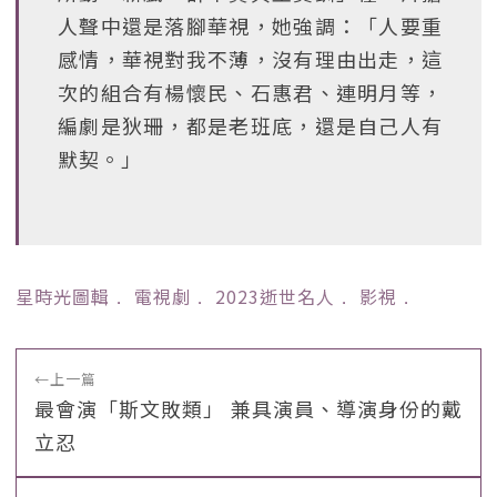
人聲中還是落腳華視，她強調：「人要重
感情，華視對我不薄，沒有理由出走，這
次的組合有楊懷民、石惠君、連明月等，
編劇是狄珊，都是老班底，還是自己人有
默契。」
星時光圖輯
﹒
電視劇
﹒
2023逝世名人
﹒
影視
﹒
←
上一篇
最會演「斯文敗類」 兼具演員、導演身份的戴
立忍