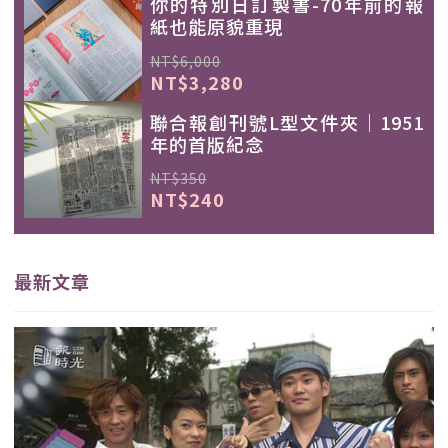
你的特別日訂製書-70年前的報
紙也能原貌重現
NT$6,000
NT$3,280
聯合報創刊號L型文件夾｜1951
年的首版紀念
NT$350
NT$240
最新文章