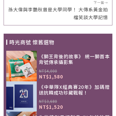
下一篇
→
孫大偉與李艷秋曾是大學同學！ 大傳系黃金拍
檔笑談大學記憶
時光商號 懷舊選物
《獅王背後的故事》 統一獅首本
背號傳承攝影集
NT$4,000
NT$1,580
《中華隊X經典賽20年》加碼贈
送抗韓成功珍藏戰報！
NT$3,680
NT$1,520