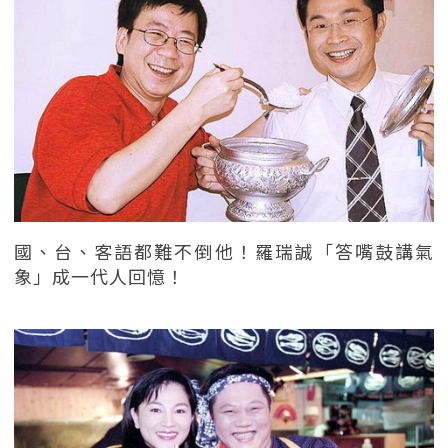
國、台、客語都難不倒他！羅瑞誠「答嘴鼓講氣
象」成一代人回憶！