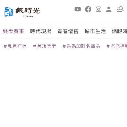
娛樂賽事
時代現場
青春懷舊
城市生活
讀報
＃鬼月行銷
＃美琪樂皂
＃點點印聯名商品
＃老派運