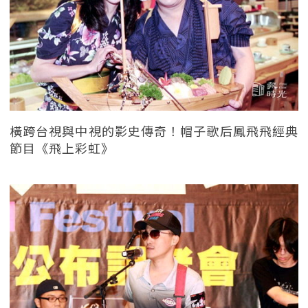
橫跨台視與中視的影史傳奇！帽子歌后鳳飛飛經典
節目《飛上彩虹》