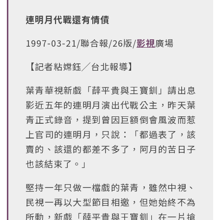
連明月代戰還有情債
1997-03-21/聯合報/26版/
影視
廣場
【記者粘嫦鈺╱台北報導】
葉青華視新戲「薛平貴與王寶釧」請出息
影近五年的連明月演出代戰公主，昨天葉
青正式錄音，提到曾因巨額倒會風波而惹
上官司的連明月，只說：「都過表了，該
賣的、該還的都差不多了，阿月的苦日子
也該結束了。」
堅持一年只做一檔戲的葉青，雖然中視、
民視一再以大型節目相邀，但她始終不為
所動，新戲「薛平貴與王寶釧」在一片搶