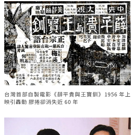
台灣首部自製電影《薛平貴與王寶釧》1956 年上
映引轟動 膠捲卻消失近 60 年