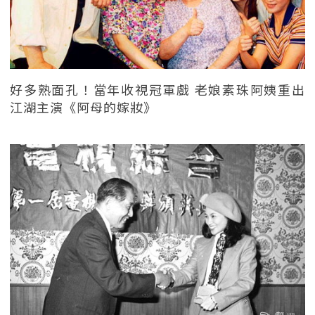
好多熟面孔！當年收視冠軍戲 老娘素珠阿姨重出
江湖主演《阿母的嫁妝》