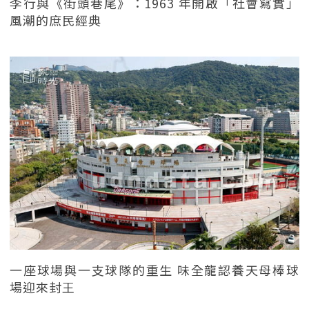
李行與《街頭巷尾》：1963 年開啟「社會寫實」
風潮的庶民經典
一座球場與一支球隊的重生 味全龍認養天母棒球
場迎來封王