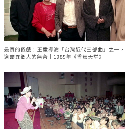
最真的假戲！王童導演「台灣近代三部曲」之一，
道盡異鄉人的無奈｜1989年《香蕉天堂》