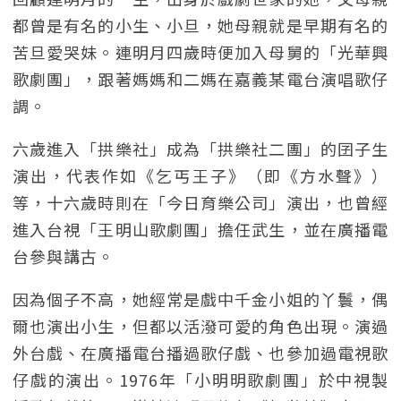
都曾是有名的小生、小旦，她母親就是早期有名的
苦旦愛哭妹。連明月四歲時便加入母舅的「光華興
歌劇團」，跟著媽媽和二媽在嘉義某電台演唱歌仔
調。
六歲進入「拱樂社」成為「拱樂社二團」的囝子生
演出，代表作如《乞丐王子》（即《方水聲》）
等，十六歲時則在「今日育樂公司」演出，也曾經
進入台視「王明山歌劇團」擔任武生，並在廣播電
台參與講古。
因為個子不高，她經常是戲中千金小姐的丫鬟，偶
爾也演出小生，但都以活潑可愛的角色出現。演過
外台戲、在廣播電台播過歌仔戲、也參加過電視歌
仔戲的演出。1976年「小明明歌劇團」於中視製