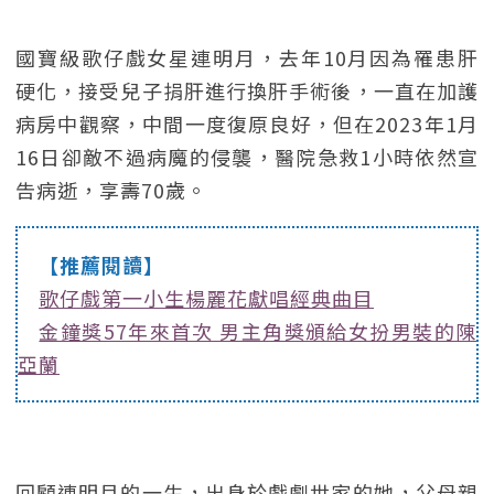
國寶級歌仔戲女星連明月，去年10月因為罹患肝
硬化，接受兒子捐肝進行換肝手術後，一直在加護
病房中觀察，中間一度復原良好，但在2023年1月
16日卻敵不過病魔的侵襲，醫院急救1小時依然宣
告病逝，享壽70歲。
【推薦閱讀】
歌仔戲第一小生楊麗花獻唱經典曲目
金鐘獎57年來首次 男主角獎頒給女扮男裝的陳
亞蘭
回顧連明月的一生，出身於戲劇世家的她，父母親