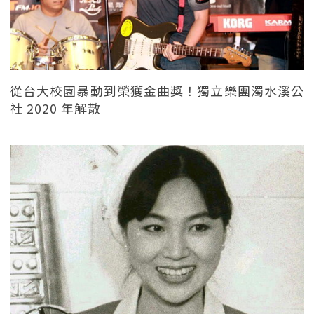
從台大校園暴動到榮獲金曲獎！獨立樂團濁水溪公
社 2020 年解散