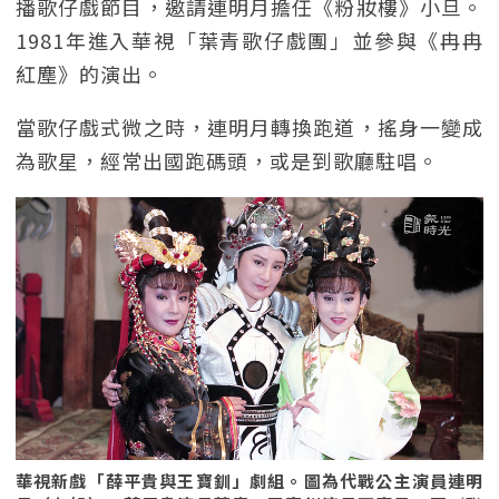
播歌仔戲節目，邀請連明月擔任《粉妝樓》小旦。
1981年進入華視「葉青歌仔戲團」並參與《冉冉
紅塵》的演出。
當歌仔戲式微之時，連明月轉換跑道，搖身一變成
為歌星，經常出國跑碼頭，或是到歌廳駐唱。
華視新戲「薛平貴與王寶釧」劇組。圖為代戰公主演員連明