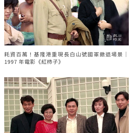
耗資百萬！基隆港重現長白山號國軍撤退場景｜
1997 年電影《紅柿子》