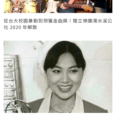
從台大校園暴動到榮獲金曲獎！獨立樂團濁水溪公
社 2020 年解散