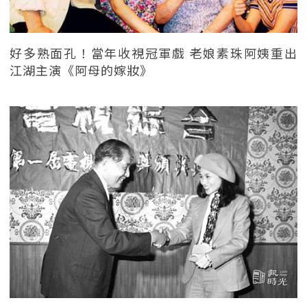
好多熟面孔！當年收視冠軍戲 老娘素珠阿姨重出
江湖主演《阿母的嫁妝》