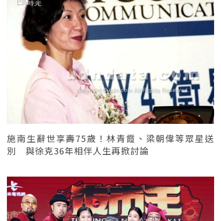
施南生辭世享壽75歲！林青霞、梁朝偉等眾星送
別 與徐克36年相伴人生再掀討論