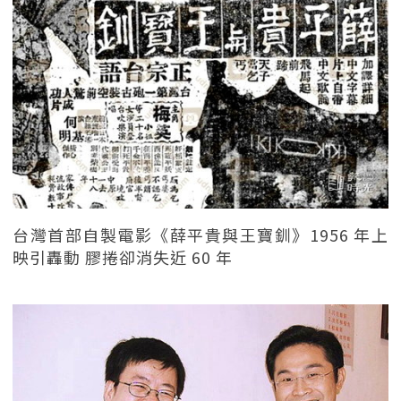
台灣首部自製電影《薛平貴與王寶釧》1956 年上
映引轟動 膠捲卻消失近 60 年