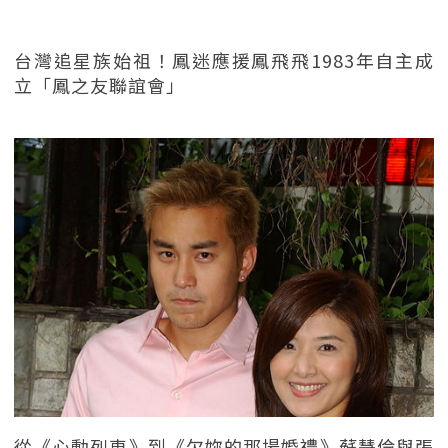
台灣追星族始祖！鳳迷應援鳳飛飛1983年自主成
立「鳳之友聯誼會」
從《心動列車》到《欠妳的那場婚禮》蘇慧倫與張