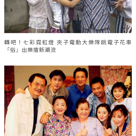
轉吧！七彩霓虹燈 夾子電動大樂隊跳電子花車
「俗」出樂壇新潮流