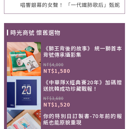
唱響銀幕的女聲！ 「一代鐵肺歌后」甄妮
時光商號 懷舊選物
《獅王背後的故事》 統一獅首本
背號傳承攝影集
NT$4,000
NT$1,580
《中華隊X經典賽20年》加碼贈
送抗韓成功珍藏戰報！
NT$3,680
NT$1,520
你的特別日訂製書-70年前的報
紙也能原貌重現