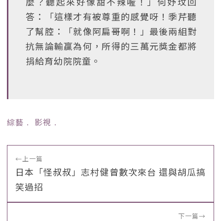
麼？聽起來好像甜不辣喔！」何妤玟回
答：「這樣才有被尊重的感覺呀！季芹聽
了幫腔：「就像阿扁哥啊！」最後兩組對
抗無論輸贏為何，所得的三萬元獎金都將
捐給育幼院院童。
綜藝
﹒
影視
﹒
←
上一篇
日本「怪叔叔」志村健曾數次來台 還與胡瓜搞
笑過招
下一篇
→