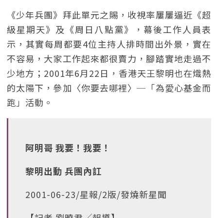
《少年兵團》拜此單元之賜，收視率屢屢逼近《超
級星期天》及《周日八點黨》，幕後工作人員表
示，其實每周都要4位主持人排時間出外景，實在
不容易，大家工作起來都很賣力，腳踏實地走過不
少地方；2001年6月22日，香港天王黎明也在熾熱
的太陽下，參加〈你要去哪裡〉─「為愛心基金而
跑」活動。
阿明哥 我要！我要！
黎明出動 兵團內訌
2001-06-23/星報/2版/發燒新星聞
【記者 劉曉君╱報導】