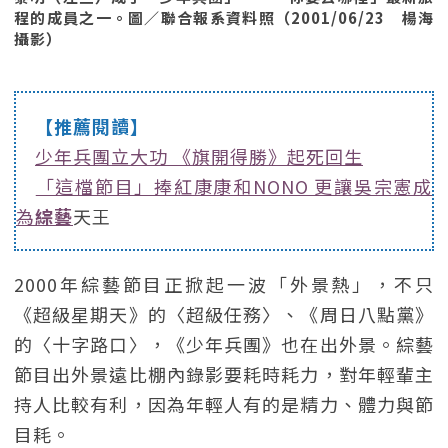
程的成員之一。圖／聯合報系資料照（2001/06/23 楊海
攝影）
【推薦閱讀】
少年兵團立大功 《旗開得勝》起死回生
「這檔節目」捧紅康康和NONO 更讓吳宗憲成
為
綜藝
天王
2000年綜藝節目正掀起一波「外景熱」，不只
《超級星期天》的〈超級任務〉、《周日八點黨》
的〈十字路口〉，《少年兵團》也在出外景。綜藝
節目出外景遠比棚內錄影要耗時耗力，對年輕輩主
持人比較有利，因為年輕人有的是精力、體力與節
目耗。