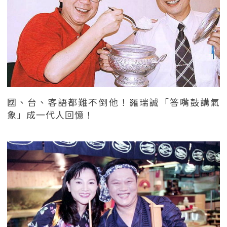
國、台、客語都難不倒他！羅瑞誠「答嘴鼓講氣
象」成一代人回憶！