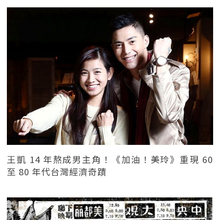
王凱 14 年熬成男主角！《加油！美玲》重現 60
至 80 年代台灣經濟奇蹟