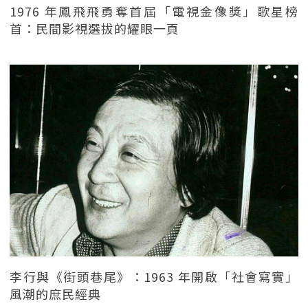
1976 年鳳飛飛勇奪首屆「電視金像獎」歌星榜
首：民間影視選拔的耀眼一頁
李行與《街頭巷尾》：1963 年開啟「社會寫實」
風潮的庶民經典