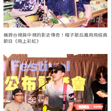
橫跨台視與中視的影史傳奇！帽子歌后鳳飛飛經典
節目《飛上彩虹》