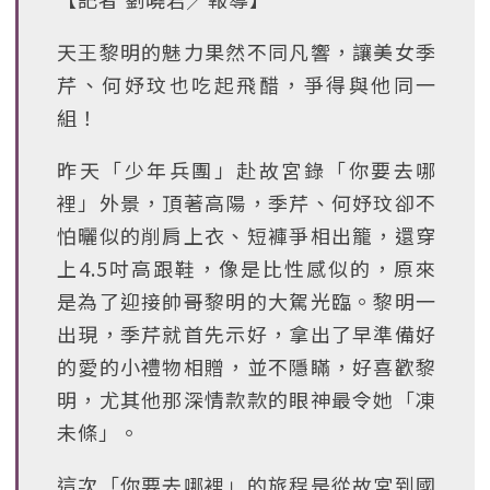
天王黎明的魅力果然不同凡響，讓美女季
芹、何妤玟也吃起飛醋，爭得與他同一
組！
昨天「少年兵團」赴故宮錄「你要去哪
裡」外景，頂著高陽，季芹、何妤玟卻不
怕曬似的削肩上衣、短褲爭相出籠，還穿
上4.5吋高跟鞋，像是比性感似的，原來
是為了迎接帥哥黎明的大駕光臨。黎明一
出現，季芹就首先示好，拿出了早準備好
的愛的小禮物相贈，並不隱瞞，好喜歡黎
明，尤其他那深情款款的眼神最令她「凍
未條」。
這次「你要去哪裡」的旅程是從故宮到國