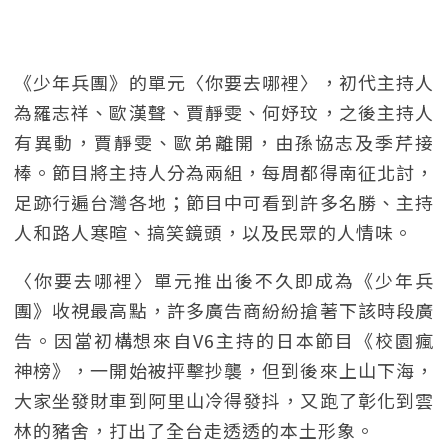
《少年兵團》的單元〈你要去哪裡〉，初代主持人
為羅志祥、歐漢聲、賈靜雯、何妤玟，之後主持人
有異動，賈靜雯、歐弟離開，由孫協志及季芹接
棒。節目將主持人分為兩組，每周都得南征北討，
足跡行遍台灣各地；節目中可看到許多名勝、主持
人和路人寒暄、搞笑鏡頭，以及民眾的人情味。
〈你要去哪裡〉單元推出後不久即成為《少年兵
團》收視最高點，許多廣告商紛紛搶著下該時段廣
告。因當初構想來自V6主持的日本節目《校園瘋
神榜》，一開始被抨擊抄襲，但到後來上山下海，
大家坐發財車到阿里山冷得發抖，又跑了彰化到雲
林的豬舍，打出了全台走透透的本土形象。