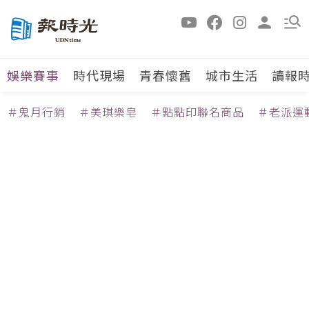
娛樂賽事
時代現場
青春懷舊
城市生活
讀報
＃鬼月行銷
＃美琪樂皂
＃點點印聯名商品
＃老派運