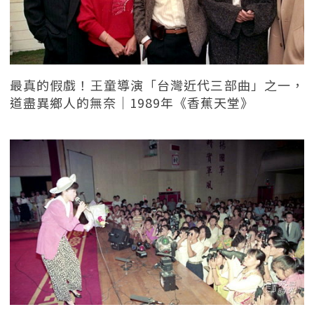
最真的假戲！王童導演「台灣近代三部曲」之一，
道盡異鄉人的無奈｜1989年《香蕉天堂》