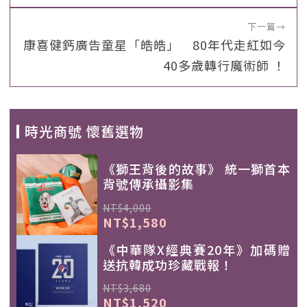
下一篇
→
康喜健鈣廣告童星「皓皓」 80年代走紅如今
40多歲轉行魔術師 ！
時光商號 懷舊選物
《獅王背後的故事》 統一獅首本
背號傳承攝影集
NT$4,000
NT$1,580
《中華隊X經典賽20年》加碼贈
送抗韓成功珍藏戰報！
NT$3,680
NT$1,520