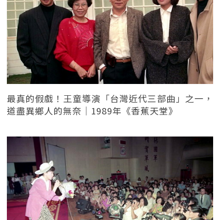
最真的假戲！王童導演「台灣近代三部曲」之一，
道盡異鄉人的無奈｜1989年《香蕉天堂》