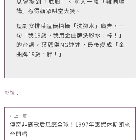
瓜會提到「屁股」。兩人一段「雞同鴨
講」惹得觀眾哄堂大笑。
短劇安排葉蘊儀拍攝「洗腳水」廣告，一
句「我19歲，我用金曲牌洗腳水，棒！」
的台詞，葉蘊儀NG連連，最後變成「金
曲牌19歲，胖！」
影視
﹒
←
上一篇
傳奇非裔歌后風靡全球！1997年惠妮休斯頓來
台開唱