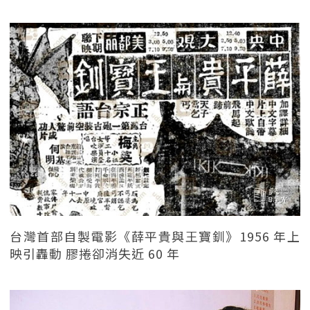
台灣首部自製電影《薛平貴與王寶釧》1956 年上
映引轟動 膠捲卻消失近 60 年