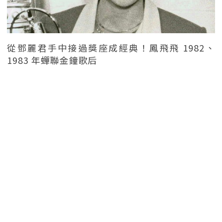
從鄧麗君手中接過獎座成經典！鳳飛飛 1982、
1983 年蟬聯金鐘歌后