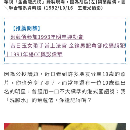
華視「金曲龍虎榜」錄製現場，圖為胡瓜(左)與葉蘊儀。圖
＼聯合報系資料照（1992/10/16 王宏光攝影）
【推薦閱讀】
葉蘊儀參加1993年明星運動會
昔日玉女歌手當上法官 金鐘男配角卻成通緝犯
｜1991年楊CC與彭偉華
因為公投議題，近日看到許多朋友分享18歲的照
片，你也分享了嗎？。而當年還有一位19歲很出
名的明星，曾經用一口不大標準的港式國語說：我
「洗腳水」的葉蘊儀，你還記得嗎？