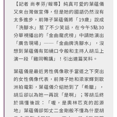
【記者 尚孝芬/報導】純真可愛的葉蘊儀
又來台灣做宣傳，但是她的國語仍然沒有
太多進步，前陣子葉蘊儀將「19歲」說成
「洗腳水」惹了不少笑話，在今午5點30
分華視播出的「金曲龍虎榜」中請她演出
「廣告現場」──「金曲牌洗腳水」，沒
想到葉蘊儀有如繞口令般和主持人胡瓜上
演一段「雞同鴨講」！引出連篇笑料。
葉蘊儀是最近男性偶像歌手當道之下突出
的女性偶像代表，前陣子她和梁家輝到歐
洲拍電影，葉蘊儀介紹她到了「希臘」，
胡瓜卻以為她一再說「是啊」；等胡瓜終
於搞懂後說：「喔，是奧林匹克的起源
地」葉蘊儀卻如丈二金剛般不懂為什麼胡