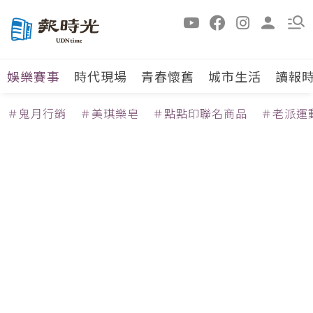
娛樂賽事
時代現場
青春懷舊
城市生活
讀報
＃鬼月行銷
＃美琪樂皂
＃點點印聯名商品
＃老派運