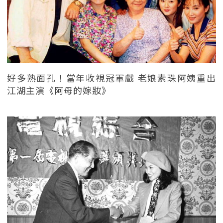
好多熟面孔！當年收視冠軍戲 老娘素珠阿姨重出
江湖主演《阿母的嫁妝》