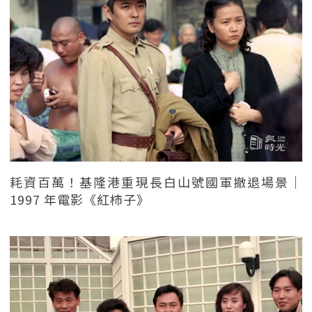
耗資百萬！基隆港重現長白山號國軍撤退場景｜
1997 年電影《紅柿子》