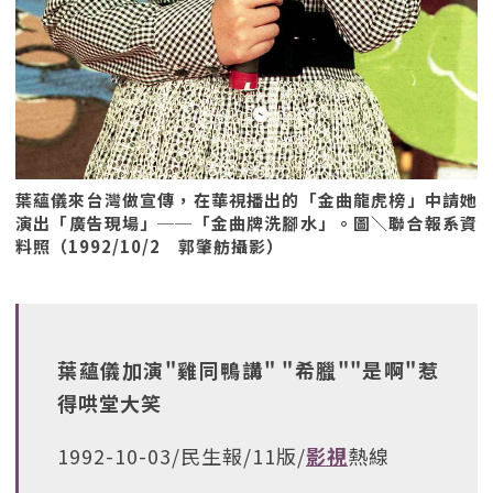
葉蘊儀來台灣做宣傳，在華視播出的「金曲龍虎榜」中請她
演出「廣告現場」──「金曲牌洗腳水」。圖＼聯合報系資
料照（1992/10/2 郭肇舫攝影）
葉蘊儀加演"雞同鴨講" "希臘""是啊"惹
得哄堂大笑
1992-10-03/民生報/11版/
影視
熱線