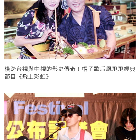
橫跨台視與中視的影史傳奇！帽子歌后鳳飛飛經典
節目《飛上彩虹》