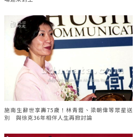
施南生辭世享壽75歲！林青霞、梁朝偉等眾星送
別 與徐克36年相伴人生再掀討論