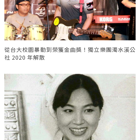
從台大校園暴動到榮獲金曲獎！獨立樂團濁水溪公
社 2020 年解散