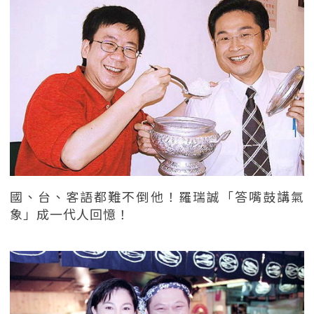
國、台、客語都難不倒他！羅瑞誠「答嘴鼓講氣
象」成一代人回憶！