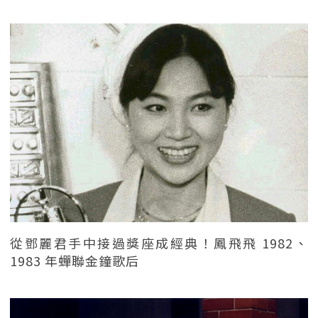
從鄧麗君手中接過獎座成經典！鳳飛飛 1982、
1983 年蟬聯金鐘歌后