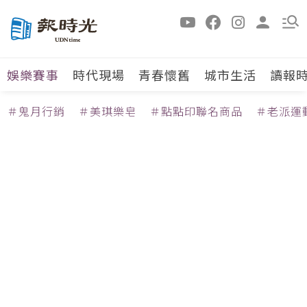
娛樂賽事
時代現場
青春懷舊
城市生活
讀報
＃鬼月行銷
＃美琪樂皂
＃點點印聯名商品
＃老派運