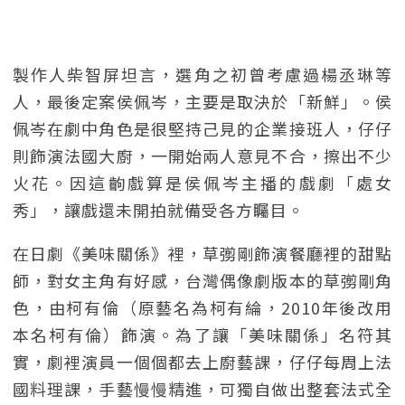
製作人柴智屏坦言，選角之初曾考慮過楊丞琳等
人，最後定案侯佩岑，主要是取決於「新鮮」。侯
佩岑在劇中角色是很堅持己見的企業接班人，仔仔
則飾演法國大廚，一開始兩人意見不合，擦出不少
火花。因這齣戲算是侯佩岑主播的戲劇「處女
秀」，讓戲還未開拍就備受各方矚目。
在日劇《美味關係》裡，草彅剛飾演餐廳裡的甜點
師，對女主角有好感，台灣偶像劇版本的草彅剛角
色，由柯有倫（原藝名為柯有綸，2010年後改用
本名柯有倫）飾演。為了讓「美味關係」名符其
實，劇裡演員一個個都去上廚藝課，仔仔每周上法
國料理課，手藝慢慢精進，可獨自做出整套法式全