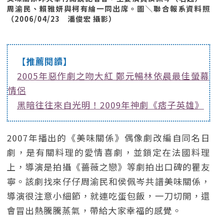
周渝民、賴雅妍與柯有綸一同出席。圖＼聯合報系資料照
（2006/04/23 潘俊宏 攝影）
【推薦閱讀】
2005年惡作劇之吻大紅 鄭元暢林依晨最佳螢幕
情侶
黑暗往往來自光明！2009年神劇《痞子英雄》
2007年播出的《美味關係》偶像劇改編自同名日
劇，是有關料理的愛情喜劇，並鎖定在法國料理
上，導演是拍攝《薔薇之戀》等劇拍出口碑的瞿友
寧。該劇找來仔仔周渝民和侯佩岑共譜美味關係，
導演很注意小細節，就連吃蛋包飯，一刀切開，還
會冒出熱騰騰蒸氣，帶給大家幸福的感覺。