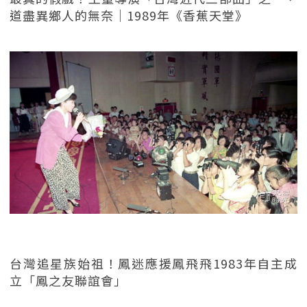
道盡異鄉人的無奈｜1989年《香蕉天堂》
台灣追星族始祖！鳳迷應援鳳飛飛1983年自主成
立「鳳之友聯誼會」