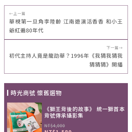
←
上一篇
華視第一旦角李陸齡 江南遊演活香香 和小王
爺紅遍80年代
下一篇
→
初代主持人竟是龍劭華？1996年《我猜我猜我
猜猜猜》開播
時光商號 懷舊選物
《獅王背後的故事》 統一獅首本
背號傳承攝影集
NT$4,000
NT$1,580