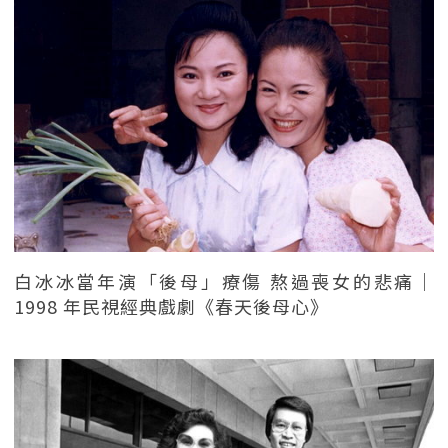
白冰冰當年演「後母」療傷 熬過喪女的悲痛｜
1998 年民視經典戲劇《春天後母心》