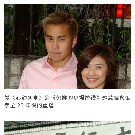
從《心動列車》到《欠妳的那場婚禮》蘇慧倫與張
孝全 23 年後的重逢