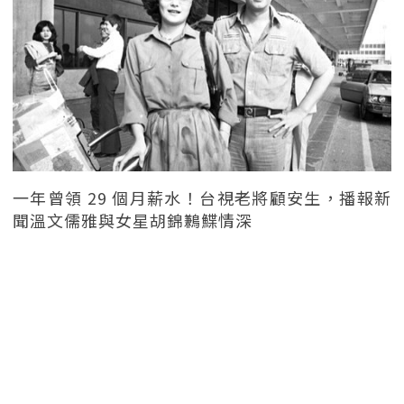
一年曾領 29 個月薪水！台視老將顧安生，播報新
聞溫文儒雅與女星胡錦鶼鰈情深