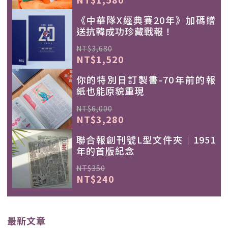
《中華隊X經典賽20年》加碼贈
送抗韓成功珍藏戰報！
NT$3,680
NT$1,520
你的特別日訂製書-70年前的報
紙也能原貌重現
NT$6,000
NT$3,280
聯合報創刊號L型文件夾｜1951
年的首版紀念
NT$350
NT$240
最新文章