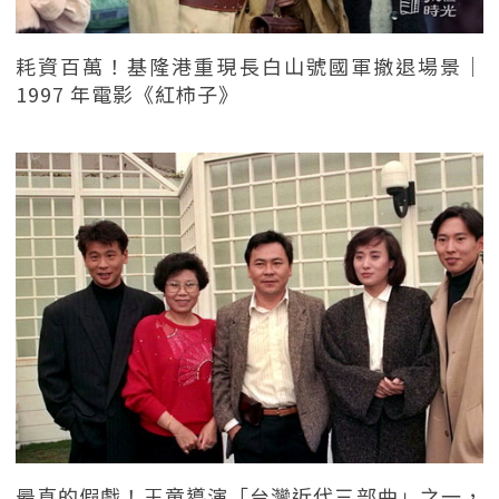
耗資百萬！基隆港重現長白山號國軍撤退場景｜
1997 年電影《紅柿子》
最真的假戲！王童導演「台灣近代三部曲」之一，