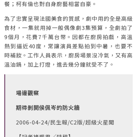
餐；柯有倫也對自身廚藝相當自豪。
為了忠實呈現法國美食的質感，劇中用的全是高級
食材，一集就用掉一般偶像劇3集預算，全劇拍了
9個月，花費7千萬台幣。因都在廚房拍戲，高溫
熱到逼近40度，常讓演員差點拍到中暑，也要不
時補妝。工作人員表示，廚房場景沒冷氣，又有高
溫油鍋，加上打燈，進去幾分鐘就受不了。
場邊觀察
期待剝開侯佩岑的防火牆
2006-04-24/民生報/C2版/超級火星聞
【記者褚姵君╱特稿】