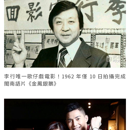
李行唯一歌仔戲電影！1962 年僅 10 日拍攝完成
閩南語片《金鳳銀鵝》