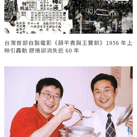
台灣首部自製電影《薛平貴與王寶釧》1956 年上
映引轟動 膠捲卻消失近 60 年