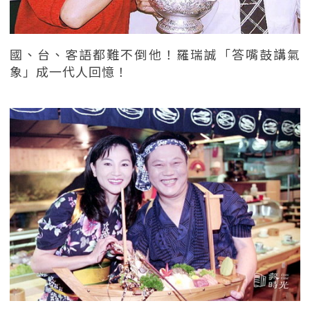
國、台、客語都難不倒他！羅瑞誠「答嘴鼓講氣
象」成一代人回憶！