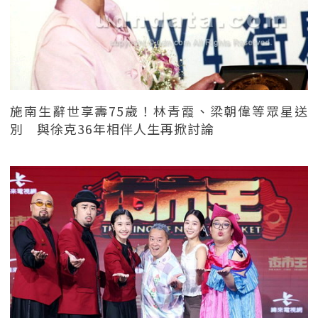
施南生辭世享壽75歲！林青霞、梁朝偉等眾星送
別 與徐克36年相伴人生再掀討論