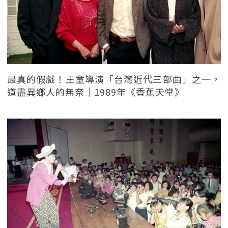
最真的假戲！王童導演「台灣近代三部曲」之一，
道盡異鄉人的無奈｜1989年《香蕉天堂》