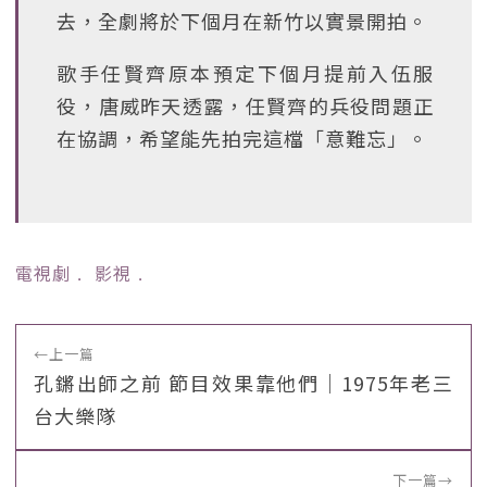
去，全劇將於下個月在新竹以實景開拍。
歌手任賢齊原本預定下個月提前入伍服
役，唐威昨天透露，任賢齊的兵役問題正
在協調，希望能先拍完這檔「意難忘」。
電視劇
﹒
影視
﹒
←
上一篇
孔鏘出師之前 節目效果靠他們｜1975年老三
台大樂隊
下一篇
→