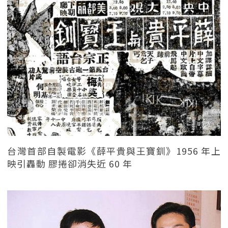
台灣首部自製電影《薛平貴與王寶釧》1956 年上
映引轟動 膠捲卻消失近 60 年