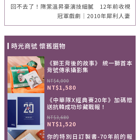
回不去了！隋棠溫昇豪演技細膩 12年前收視
冠軍戲劇｜2010年犀利人妻
時光商號 懷舊選物
《獅王背後的故事》 統一獅首本
背號傳承攝影集
NT$4,000
NT$1,580
《中華隊X經典賽20年》加碼贈
送抗韓成功珍藏戰報！
NT$3,680
NT$1,520
你的特別日訂製書-70年前的報