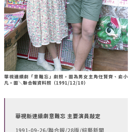
華視連續劇「意難忘」劇照，圖為男女主角任賢齊、俞小
凡。圖＼聯合報資料照（1991/12/10）
華視新連續劇意難忘 主要演員敲定
1991-09-26/聯合報/28版/綜藝新聞