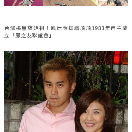
台灣追星族始祖！鳳迷應援鳳飛飛1983年自主成
立「鳳之友聯誼會」