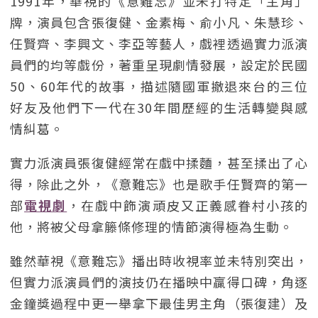
1991年，華視的《意難忘》並未打特定「主角」
牌，演員包含張復健、金素梅、俞小凡、朱慧珍、
任賢齊、李興文、李亞等藝人，戲裡透過實力派演
員們的均等戲份，著重呈現劇情發展，設定於民國
50、60年代的故事，描述隨國軍撤退來台的三位
好友及他們下一代在30年間歷經的生活轉變與感
情糾葛。
實力派演員張復健經常在戲中揉麵，甚至揉出了心
得，除此之外，《意難忘》也是歌手任賢齊的第一
部
電視劇
，在戲中飾演頑皮又正義感眷村小孩的
他，將被父母拿籐條修理的情節演得極為生動。
雖然華視《意難忘》播出時收視率並未特別突出，
但實力派演員們的演技仍在播映中贏得口碑，角逐
金鐘獎過程中更一舉拿下最佳男主角（張復建）及