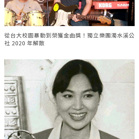
從台大校園暴動到榮獲金曲獎！獨立樂團濁水溪公
社 2020 年解散