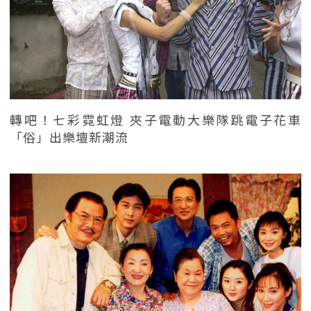
轉吧！七彩霓虹燈 夾子電動大樂隊跳電子花車
「俗」出樂壇新潮流