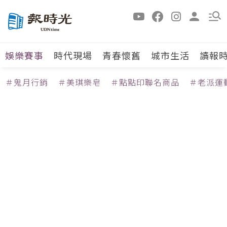
娛樂賽事
時代現場
青春懷舊
城市生活
讀報
＃鬼月行銷
＃美琪樂皂
＃點點印聯名商品
＃老派運