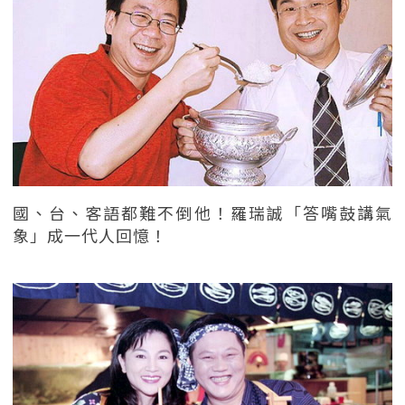
國、台、客語都難不倒他！羅瑞誠「答嘴鼓講氣
象」成一代人回憶！