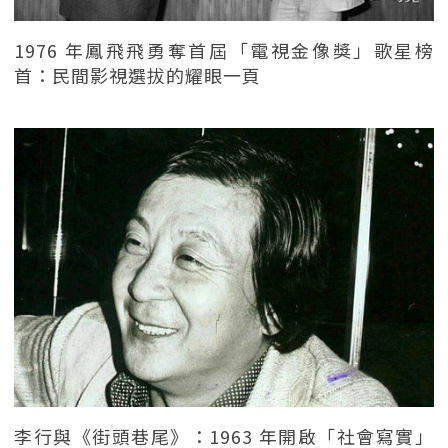
1976 年鳳飛飛勇奪首屆「電視金像獎」歌星榜
首：民間影視選拔的耀眼一頁
李行與《街頭巷尾》：1963 年開啟「社會寫實」