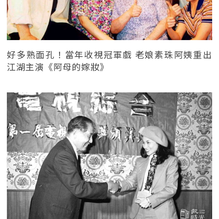
好多熟面孔！當年收視冠軍戲 老娘素珠阿姨重出
江湖主演《阿母的嫁妝》