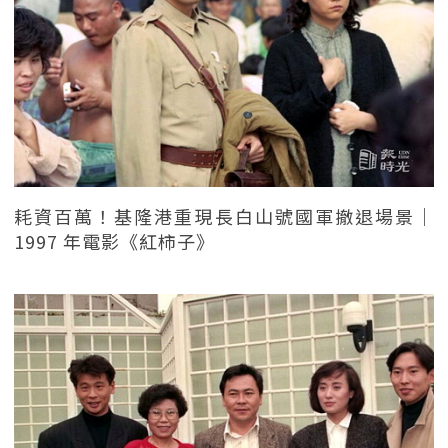
耗資百萬！基隆港重現長白山號國軍撤退場景｜
1997 年電影《紅柿子》