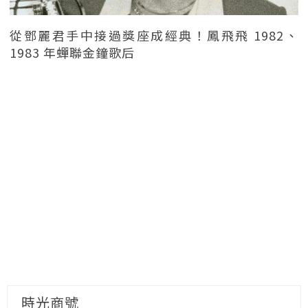
從鄧麗君手中接過獎座成經典！鳳飛飛 1982、
1983 年蟬聯金鐘歌后
時光商號