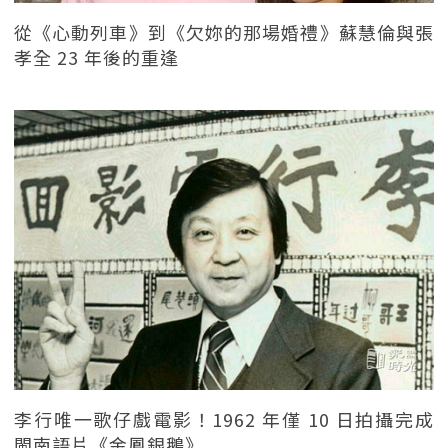
從《心動列車》到《欠妳的那場婚禮》蘇慧倫與張
孝全 23 年後的重逢
李行唯一歌仔戲電影！1962 年僅 10 日拍攝完成
閩南語片《金鳳銀鵝》