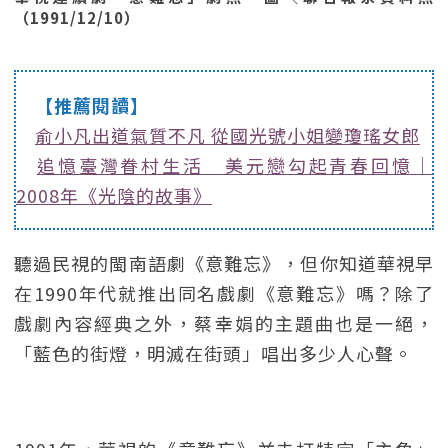
（1991/12/10）
【推薦閱讀】
俞小凡出道氣質不凡 從國光號小姐變瓊瑤女郎
追憶臺灣眷村生活 美元戀勾起青春回憶｜
2008年《光陰的故事》
聽過民視的閩南語劇《意難忘》，但你知道華視早
在1990年代就推出同名戲劇《意難忘》嗎？除了
戲劇內容經典之外，蔡幸娟的主題曲也是一絕，
「藍色的街燈，明滅在街頭」唱出多少人心聲。