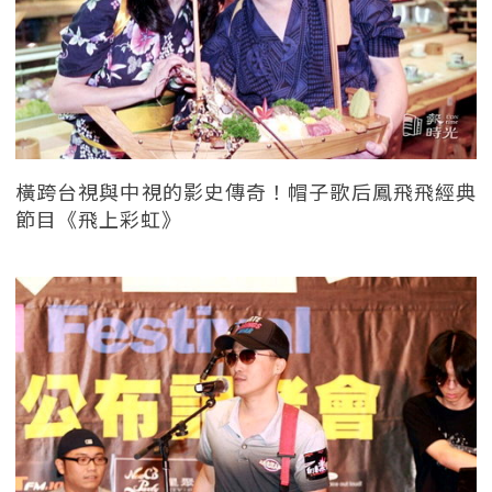
橫跨台視與中視的影史傳奇！帽子歌后鳳飛飛經典
節目《飛上彩虹》