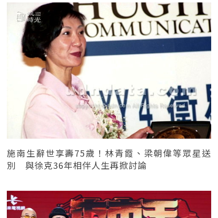
施南生辭世享壽75歲！林青霞、梁朝偉等眾星送
別 與徐克36年相伴人生再掀討論