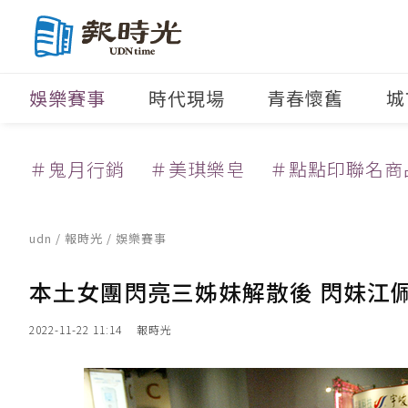
娛樂賽事
時代現場
青春懷舊
城
＃鬼月行銷
＃美琪樂皂
＃點點印聯名商
udn
/
報時光
/
娛樂賽事
本土女團閃亮三姊妹解散後 閃妹江
2022-11-22 11:14
報時光