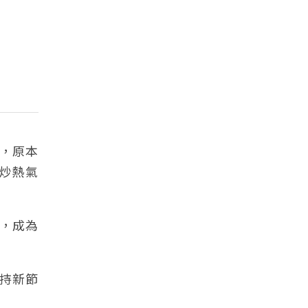
，原本
炒熱氣
幕，成為
持新節