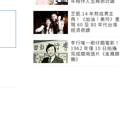
年相伴人生再掀討論
王凱 14 年熬成男主
角！《加油！美玲》重
現 60 至 80 年代台灣
經濟奇蹟
李行唯一歌仔戲電影！
1962 年僅 10 日拍攝
完成閩南語片《金鳳銀
鵝》