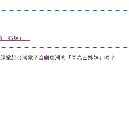
的「布瑪」！
曾經掀起台灣電子
音樂
風潮的「閃亮三姊妹」嗎？