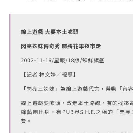
線上遊戲 大耍本土噱頭
閃亮姊妹傳奇秀 麻將花車夜市走
2002-11-16/星報/18版/領鮮旗艦
【記者 林文婷╱報導】
「閃亮三姊妹」為線上遊戲代言，帶動「台
線上遊戲耍噱頭，改走本土路線，有的找來
綜藝團出身，有PUB界S.H.E.之稱的
費。