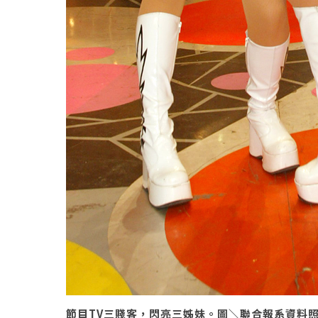
節目TV三賤客，閃亮三姊妹。圖＼聯合報系資料照 （