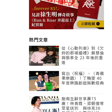
熱門文章
從《心動列車》到《欠
妳的那場婚禮》蘇慧倫
與張孝全 23 年後的重
逢
寫出〈祝福〉、〈青蘋
果樂園〉！丁曉雯 40
年音樂路創造無數經典
施南生辭世享壽75
歲！林青霞、梁朝偉等
眾星送別 與徐克36