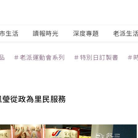
市生活
讀報時光
深度專題
老派生
品
＃老派運動會系列
＃特別日訂製書
＃
佩瑩從政為里民服務