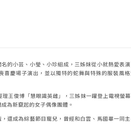
聞名的小芸、小瑩、小珍組成，三姊妹從小就熱愛表演
喪喜慶場子演出，並以獨特的蛇舞與特殊的服裝風格
總經理王俊博「慧眼識英雌」，三姊妹一躍登上電視螢
她們成為新竄起的女子偶像團體。
戲，還成為綜藝節目寵兒，曾經和白雲、馬國畢一同主