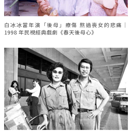
白冰冰當年演「後母」療傷 熬過喪女的悲痛｜
1998 年民視經典戲劇《春天後母心》