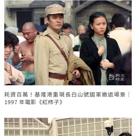
耗資百萬！基隆港重現長白山號國軍撤退場景｜
1997 年電影《紅柿子》