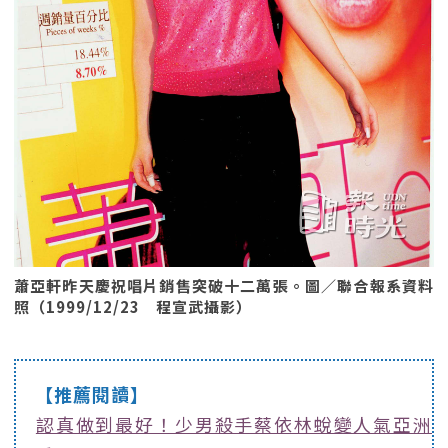
蕭亞軒昨天慶祝唱片銷售突破十二萬張。圖／聯合報系資料
照（1999/12/23 程宣武攝影）
【推薦閱讀】
認真做到最好！少男殺手蔡依林蛻變人氣亞洲