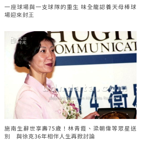
一座球場與一支球隊的重生 味全龍認養天母棒球
場迎來封王
施南生辭世享壽75歲！林青霞、梁朝偉等眾星送
別 與徐克36年相伴人生再掀討論