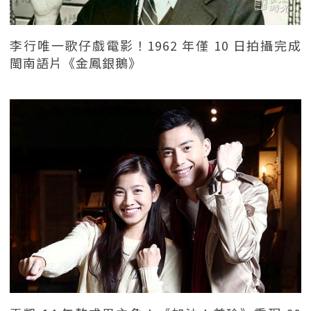
李行唯一歌仔戲電影！1962 年僅 10 日拍攝完成
閩南語片《金鳳銀鵝》