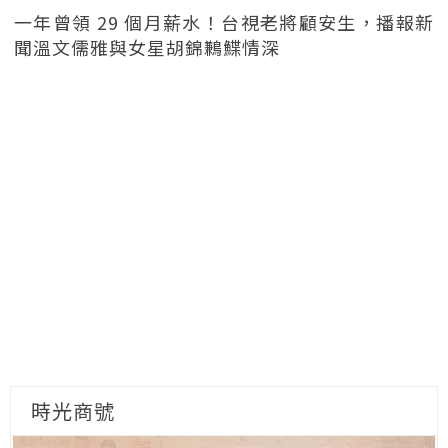
一年曾領 29 個月薪水！台視老將顧安生，播報新
聞溫文儒雅與女星胡錦鶼鰈情深
時光商號