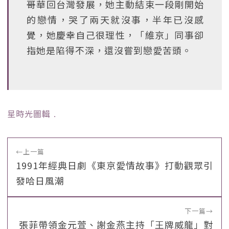
哥華回台灣發展，她主動結束一段剛開始
的戀情，哭了兩天就沒事，半年已沒感
覺，她慶幸自己很理性，「維京」同事卻
指她是陷得不深，還沒嘗到戀愛苦頭。
星時光圖輯
﹒
←
上一篇
1991年經典日劇《東京愛情故事》打動觀眾引
發哈日風潮
下一篇
→
張菲帶領金元萱、謝金燕主持「王牌威龍」對