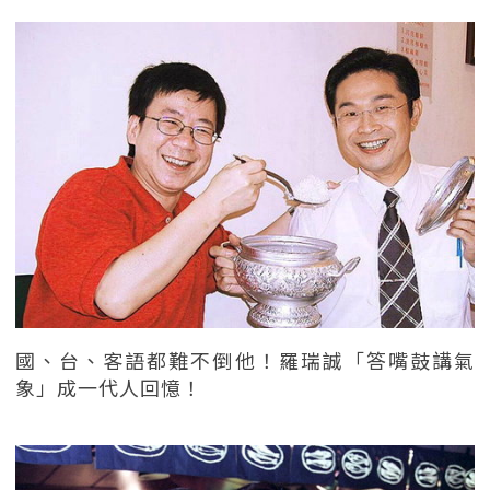
國、台、客語都難不倒他！羅瑞誠「答嘴鼓講氣
象」成一代人回憶！