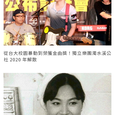
從台大校園暴動到榮獲金曲獎！獨立樂團濁水溪公
社 2020 年解散