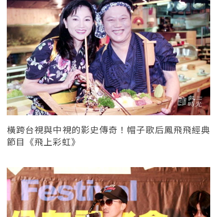
橫跨台視與中視的影史傳奇！帽子歌后鳳飛飛經典
節目《飛上彩虹》