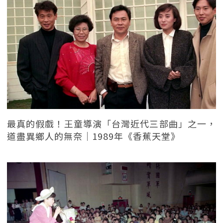
最真的假戲！王童導演「台灣近代三部曲」之一，
道盡異鄉人的無奈｜1989年《香蕉天堂》