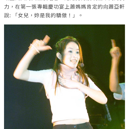
力，在第一張專輯慶功宴上蕭媽媽肯定的向蕭亞軒
說: 「女兒，妳是我的驕傲！」。