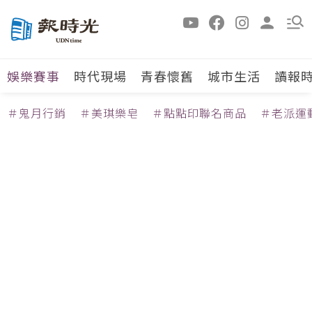
娛樂賽事
時代現場
青春懷舊
城市生活
讀報
＃鬼月行銷
＃美琪樂皂
＃點點印聯名商品
＃老派運