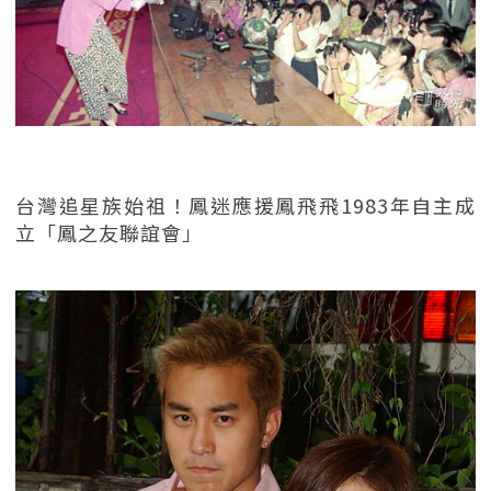
台灣追星族始祖！鳳迷應援鳳飛飛1983年自主成
立「鳳之友聯誼會」