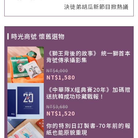
決徒弟胡瓜新節目掀熱議
時光商號 懷舊選物
《獅王背後的故事》 統一獅首本
背號傳承攝影集
NT$4,000
NT$1,580
《中華隊X經典賽20年》加碼贈
送抗韓成功珍藏戰報！
NT$3,680
NT$1,520
你的特別日訂製書-70年前的報
紙也能原貌重現