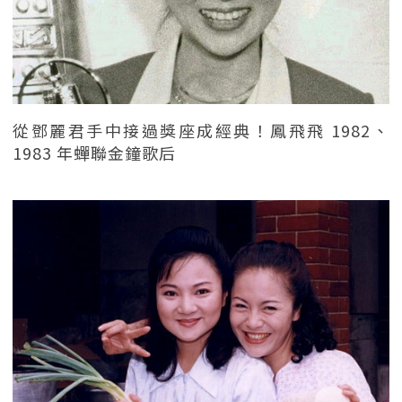
從鄧麗君手中接過獎座成經典！鳳飛飛 1982、
1983 年蟬聯金鐘歌后