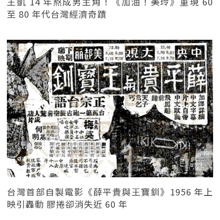
王凱 14 年熬成男主角！《加油！美玲》重現 60
至 80 年代台灣經濟奇蹟
台灣首部自製電影《薛平貴與王寶釧》1956 年上
映引轟動 膠捲卻消失近 60 年