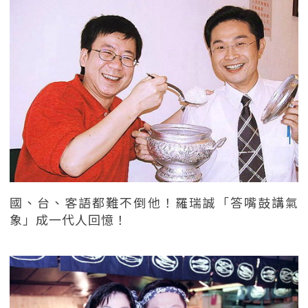
國、台、客語都難不倒他！羅瑞誠「答嘴鼓講氣
象」成一代人回憶！