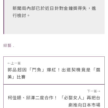
新聞局內部已於近日針對金鐘獎得失，進
行檢討。
綜藝
﹒
←
上一篇
郭品超因「鬥魚」爆紅！出道契機竟是「選
美」比賽
下一篇
→
柯佳嬿、邱澤二度合作！ 「必娶女人」再把台
劇推向日本市場