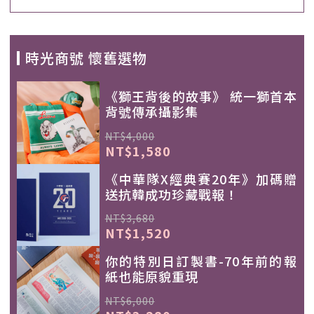
時光商號 懷舊選物
《獅王背後的故事》 統一獅首本
背號傳承攝影集
NT$4,000
NT$1,580
《中華隊X經典賽20年》加碼贈
送抗韓成功珍藏戰報！
NT$3,680
NT$1,520
你的特別日訂製書-70年前的報
紙也能原貌重現
NT$6,000