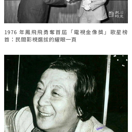
1976 年鳳飛飛勇奪首屆「電視金像獎」歌星榜
首：民間影視選拔的耀眼一頁