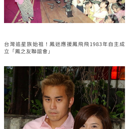
台灣追星族始祖！鳳迷應援鳳飛飛1983年自主成
立「鳳之友聯誼會」