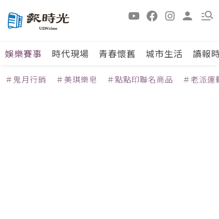
娛樂賽事
時代現場
青春懷舊
城市生活
讀報
＃鬼月行銷
＃美琪樂皂
＃點點印聯名商品
＃老派運