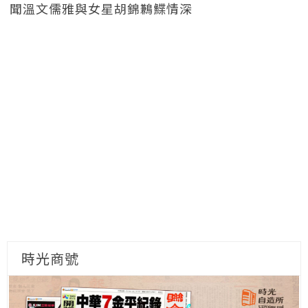
聞溫文儒雅與女星胡錦鶼鰈情深
時光商號