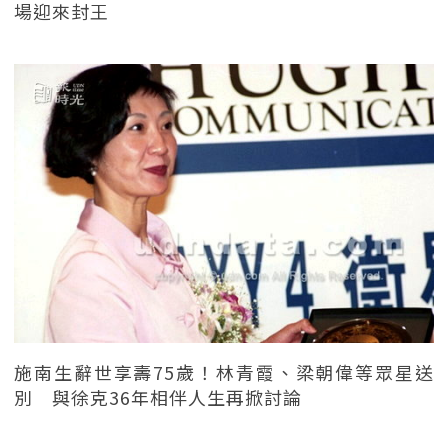
場迎來封王
施南生辭世享壽75歲！林青霞、梁朝偉等眾星送
別 與徐克36年相伴人生再掀討論