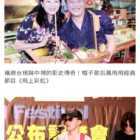
橫跨台視與中視的影史傳奇！帽子歌后鳳飛飛經典
節目《飛上彩虹》