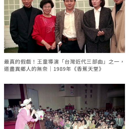
最真的假戲！王童導演「台灣近代三部曲」之一，
道盡異鄉人的無奈｜1989年《香蕉天堂》