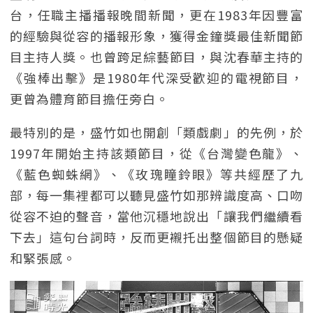
台，任職主播播報晚間新聞，更在1983年因豐富
的經驗與從容的播報形象，獲得金鐘獎最佳新聞節
目主持人獎。也曾跨足綜藝節目，與沈春華主持的
《強棒出擊》是1980年代深受歡迎的電視節目，
更曾為體育節目擔任旁白。
最特別的是，盛竹如也開創「類戲劇」的先例，於
1997年開始主持該類節目，從《台灣變色龍》、
《藍色蜘蛛網》、《玫瑰瞳鈴眼》等共經歷了九
部，每一集裡都可以聽見盛竹如那辨識度高、口吻
從容不迫的聲音，當他沉穩地說出「讓我們繼續看
下去」這句台詞時，反而更襯托出整個節目的懸疑
和緊張感。