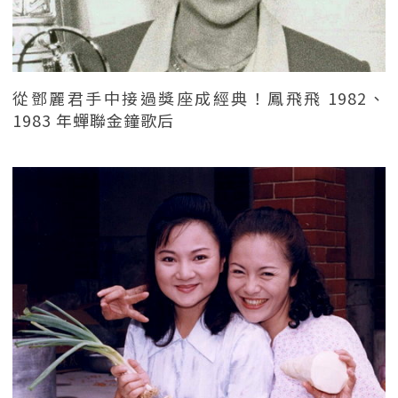
從鄧麗君手中接過獎座成經典！鳳飛飛 1982、
1983 年蟬聯金鐘歌后