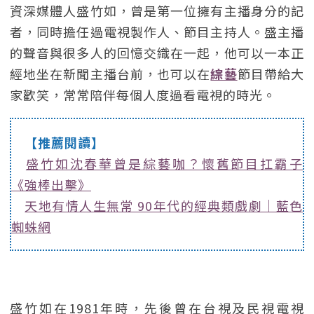
資深媒體人盛竹如，曾是第一位擁有主播身分的記
者，同時擔任過電視製作人、節目主持人。盛主播
的聲音與很多人的回憶交織在一起，他可以一本正
經地坐在新聞主播台前，也可以在
綜藝
節目帶給大
家歡笑，常常陪伴每個人度過看電視的時光。
【推薦閱讀】
盛竹如沈春華曾是綜藝咖？懷舊節目扛霸子
《強棒出擊》
天地有情人生無常 90年代的經典類戲劇｜藍色
蜘蛛網
盛竹如在1981年時，先後曾在台視及民視電視