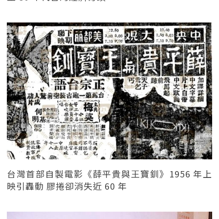
台灣首部自製電影《薛平貴與王寶釧》1956 年上
映引轟動 膠捲卻消失近 60 年