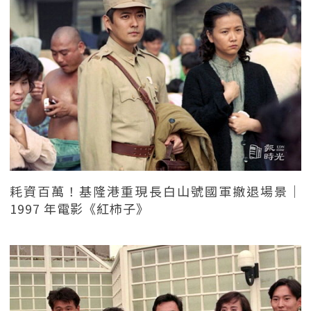
耗資百萬！基隆港重現長白山號國軍撤退場景｜
1997 年電影《紅柿子》