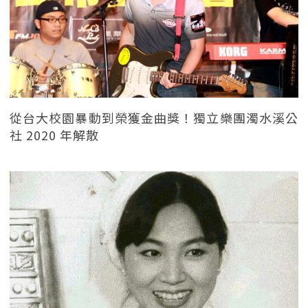
從台大校園暴動到榮獲金曲獎！獨立樂團濁水溪公
社 2020 年解散