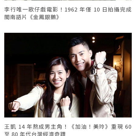
李行唯一歌仔戲電影！1962 年僅 10 日拍攝完成
閩南語片《金鳳銀鵝》
王凱 14 年熬成男主角！《加油！美玲》重現 60
至 80 年代台灣經濟奇蹟