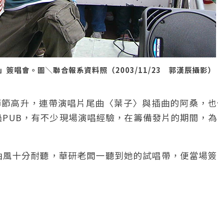
唱會。圖＼聯合報系資料照（2003/11/23 郭漢辰攝影）
視率節節高升，連帶演唱片尾曲〈葉子〉與插曲的阿桑，
PUB，有不少現場演唱經驗，在籌備發片的期間，為
。
曲風十分耐聽，華研老闆一聽到她的試唱帶，便當場簽