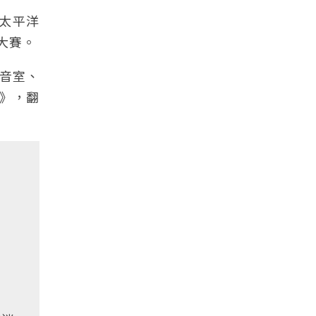
把太平洋
大賽。
錄音室、
忘》，翻