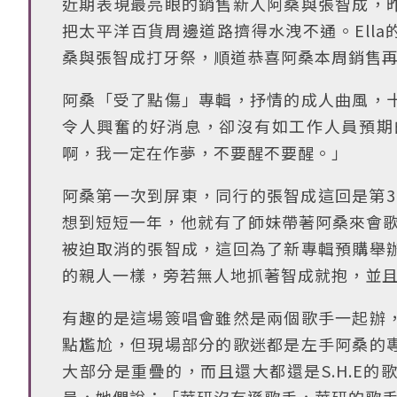
近期表現最亮眼的銷售新人阿桑與張智成，
把太平洋百貨周邊道路擠得水洩不通。Ella
桑與張智成打牙祭，順道恭喜阿桑本周銷售再
阿桑「受了點傷」專輯，抒情的成人曲風，
令人興奮的好消息，卻沒有如工作人員預期
啊，我一定在作夢，不要醒不要醒。」
阿桑第一次到屏東，同行的張智成這回是第3
想到短短一年，他就有了師妹帶著阿桑來會歌
被迫取消的張智成，這回為了新專輯預購舉
的親人一樣，旁若無人地抓著智成就抱，並
有趣的是這場簽唱會雖然是兩個歌手一起辦
點尷尬，但現場部分的歌迷都是左手阿桑的
大部分是重疊的，而且還大都還是S.H.E