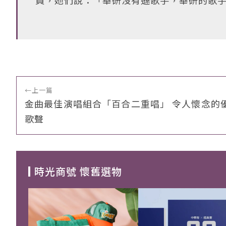
員，她們說：「華研沒有遜歌手，華研的歌
←
上一篇
金曲最佳演唱組合「百合二重唱」 令人懷念的
歌聲
時光商號 懷舊選物