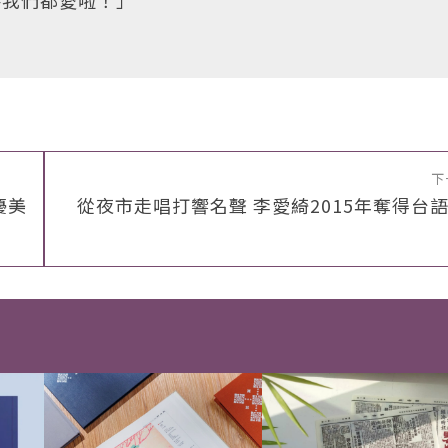
手我們都愛啦！」
下
優美
從夜市走唱打響名聲 李愛綺2015年奪得台