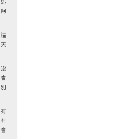
歌迷
給阿
到這
「天
，沒
唱會
久別
會有
眾有
的會