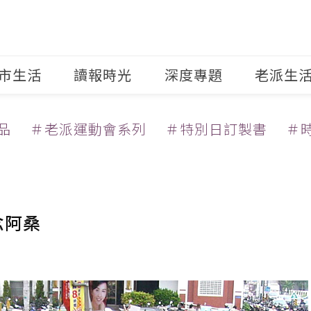
市生活
讀報時光
深度專題
老派生
品
＃老派運動會系列
＃特別日訂製書
＃
念阿桑