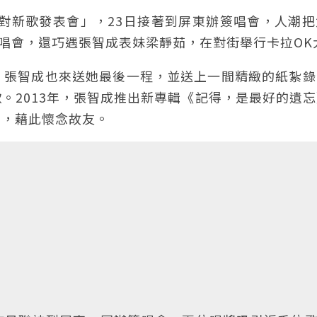
成桑成對新歌發表會」，23日接著到屏東辦簽唱會，人潮
簽唱會，還巧遇張智成表妹梁靜茹，在對街舉行卡拉OK
式，張智成也來送她最後一程，並送上一間精緻的紙紮
。2013年，張智成推出新專輯《記得，是最好的遺
〉，藉此懷念故友。