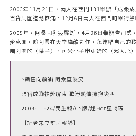
2003年11月21日，兩人在西門101舉辦「
百貨周圍道路擠滿。12月6日兩人在西門町舉行
2009年，阿桑因乳癌驟逝，4月26日舉辦告別
麥克風，盼阿桑在天堂繼續創作，永遠唱自己的歌
唱阿桑的〈葉子〉、可米小子申東靖的〈超人心
>銷售向前衝 阿桑直傻笑
張智成聯袂赴屏東 歌迷熱情擁抱尖叫
2003-11-24/民生報/C5版/超Hot星特區
【記者朱立群╱報導】