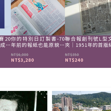
賽20
你的特別日訂製書-70
聯合報創刊號L型
韓成功
年前的報紙也能原貌重
夾｜1951年的首版
現
NT$6,000
NT$350
NT$3,280
NT$240