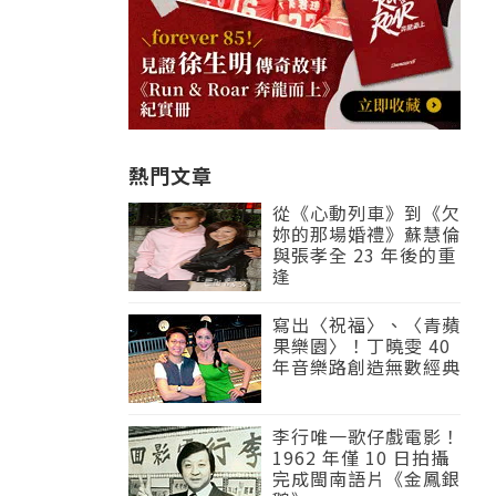
熱門文章
從《心動列車》到《欠
妳的那場婚禮》蘇慧倫
與張孝全 23 年後的重
逢
寫出〈祝福〉、〈青蘋
果樂園〉！丁曉雯 40
年音樂路創造無數經典
李行唯一歌仔戲電影！
1962 年僅 10 日拍攝
完成閩南語片《金鳳銀