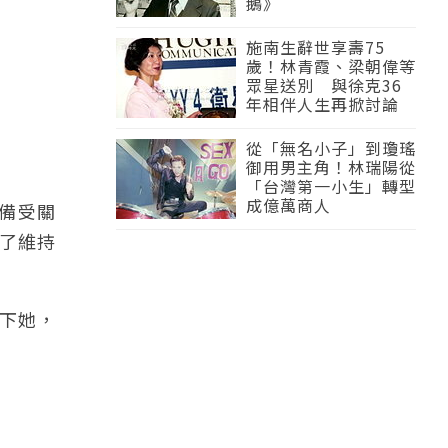
鵝》
施南生辭世享壽75
歲！林青霞、梁朝偉等
眾星送別 與徐克36
年相伴人生再掀討論
從「無名小子」到瓊瑤
御用男主角！林瑞陽從
「台灣第一小生」轉型
成億萬商人
也備受關
了維持
下她，