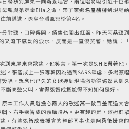
昨日聯袂到屏東一同辦簽唱會，兩位唱將吸引近千位
的母親與弟弟奉Ella之命，帶了家鄉名產豬腳到現場
往前邁進，勇奪台灣風雲榜第4名。
十分耐聽，口碑傳開，銷售也開出紅盤。昨天阿桑聽
的又流下感動的淚水，反而是一直傻笑著，她說：
次到東屏東會歌迷。他笑言，第一次是S.H.E帶著他
迷。張智成上一張專輯因為遇到SARS肆虐，多場簽
辦簽唱，想念他已久的女歌迷到現場激動得儼然見到
且不斷高聲尖叫，害得張智成尷尬得不知如何是好。
，原本工作人員還擔心兩人的歌迷萬一數目差距過大
專輯、右手張智成的預購贈品。更有趣的是，歌迷群
的歌迷，有些張智成後援會的幹部同事也是阿桑後援會