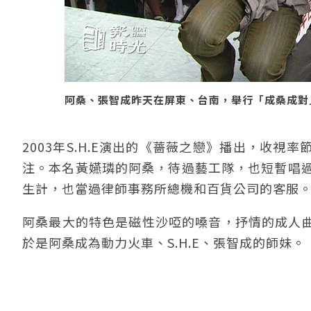
阿桑、張智成昨天在屏東、台南，舉行「成桑成對」簽
2003年S.H.E演出的《薔薇之戀》播出，收
注。本名黃嬿璘的阿桑，待過藝工隊，也短暫唱過
生計，也當過律師事務所總機和百貨公司的客服
阿桑最大的特色是磁性沙啞的嗓音，抒情的成人
於是阿桑成為動力火車、S.H.E、張智成的師妹。