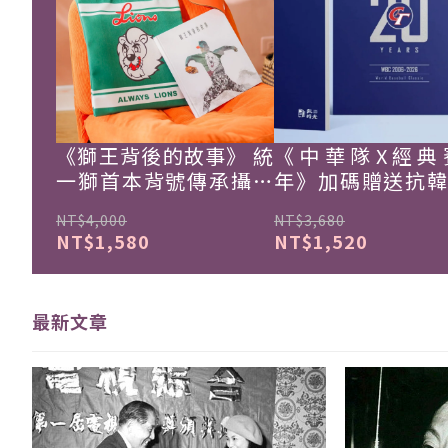
《獅王背後的故事》 統
《中華隊X經典
一獅首本背號傳承攝影
年》加碼贈送抗
集
珍藏戰報！
NT$4,000
NT$3,680
NT$1,580
NT$1,520
最新文章