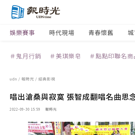
娛樂賽事
時代現場
青春懷舊
城
＃鬼月行銷
＃美琪樂皂
＃點點印聯名商
udn
/
報時光
/
經典影視
唱出滄桑與寂寞 張智成翻唱名曲思
2022-09-30 15:59
報時光