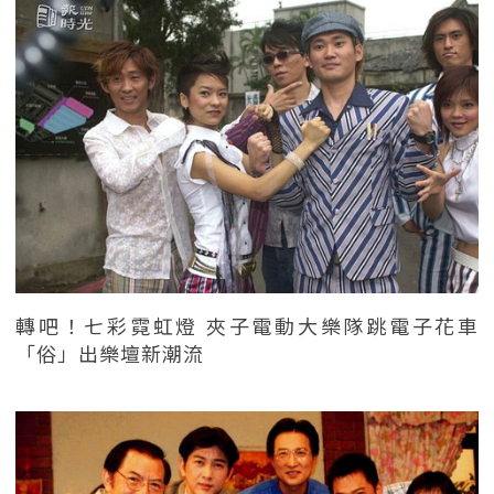
轉吧！七彩霓虹燈 夾子電動大樂隊跳電子花車
「俗」出樂壇新潮流