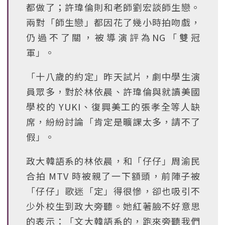
都做了；許瑋倫則和老師劉宏談師生戀。
兩對「師生戀」都因花了幾小時拍吻戲，
仍過不了關，被導演評為NG「雙冠
軍」。
「十八歲的約定」昨天試片，劇中學生演
員眾多，對於林依晨、許瑋倫與就讀美國
學校的 YUKI、復興美工的張孝全等人缺
席，紛紛討論「肯定是曠課太多，請不了
假」。
政大韓語系的林依晨，和「仔仔」周渝民
合拍 MTV 時被親了一下額頭，前陣子被
「仔仔」歌迷「定」得很慘，卻也吸引不
少外校生到政大旁聽。她紅著臉不好意思
的表示：「文大韓語系的，跑來旁聽我們