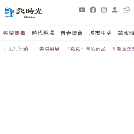
娛樂賽事
時代現場
青春懷舊
城市生活
讀報
＃鬼月行銷
＃美琪樂皂
＃點點印聯名商品
＃老派運