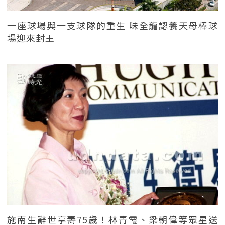
一座球場與一支球隊的重生 味全龍認養天母棒球
場迎來封王
施南生辭世享壽75歲！林青霞、梁朝偉等眾星送