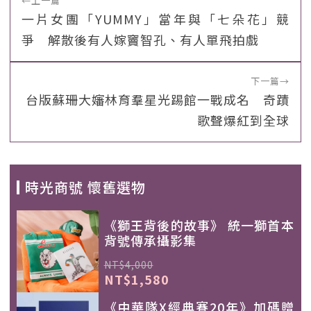
←
上一篇
一片女團「YUMMY」當年與「七朵花」競
爭 解散後有人嫁竇智孔、有人單飛拍戲
下一篇
→
台版蘇珊大嬸林育羣星光踢館一戰成名 奇蹟
歌聲爆紅到全球
時光商號 懷舊選物
《獅王背後的故事》 統一獅首本
背號傳承攝影集
NT$4,000
NT$1,580
《中華隊X經典賽20年》加碼贈