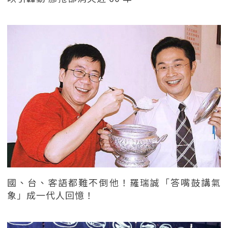
國、台、客語都難不倒他！羅瑞誠「答嘴鼓講氣
象」成一代人回憶！