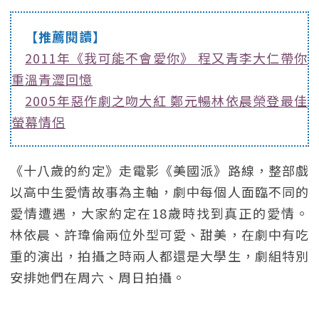
【推薦閱讀】
2011年《我可能不會愛你》 程又青李大仁帶你
重溫青澀回憶
2005年惡作劇之吻大紅 鄭元暢林依晨榮登最佳
螢幕情侶
《十八歲的約定》走電影《美國派》路線，整部戲
以高中生愛情故事為主軸，劇中每個人面臨不同的
愛情遭遇，大家約定在18歲時找到真正的愛情。
林依晨、許瑋倫兩位外型可愛、甜美，在劇中有吃
重的演出，拍攝之時兩人都還是大學生，劇組特別
安排她們在周六、周日拍攝。