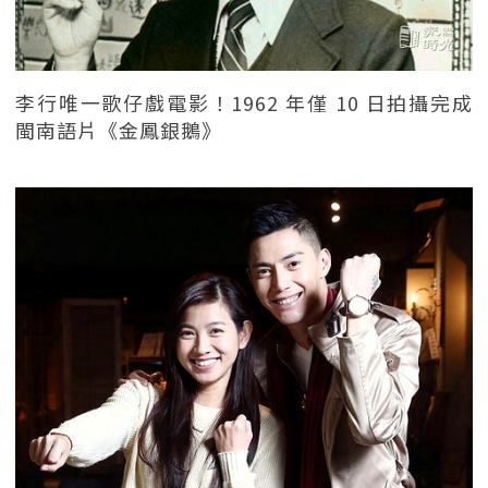
李行唯一歌仔戲電影！1962 年僅 10 日拍攝完成
閩南語片《金鳳銀鵝》