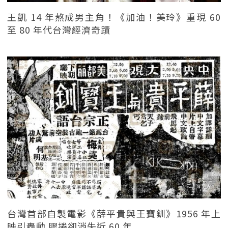
王凱 14 年熬成男主角！《加油！美玲》重現 60
至 80 年代台灣經濟奇蹟
台灣首部自製電影《薛平貴與王寶釧》1956 年上
映引轟動 膠捲卻消失近 60 年