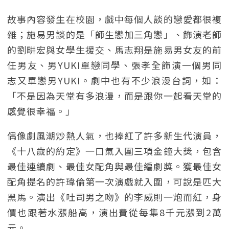
故事內容發生在校園，戲中每個人談的戀愛都很複
雜；施易男談的是「師生戀加三角戀」、飾演老師
的劉畊宏與女學生援交、馬志翔是施易男女友的前
任男友、男YUKI單戀同學、張孝全飾演一個男同
志又單戀男YUKI。劇中也有不少浪漫台詞，如：
「不是因為天堂有多浪漫，而是跟你一起看天堂的
感覺很幸福。」
偶像劇風潮炒熱人氣，也捧紅了許多新生代演員，
《十八歲的約定》一口氣入圍三項金鐘大獎，包含
最佳連續劇、最佳女配角與最佳編劇獎。獲最佳女
配角提名的許瑋倫第一次演戲就入圍，可說是匹大
黑馬。演出《吐司男之吻》的李威則一炮而紅，身
價也跟著水漲船高，演出費從每集8千元漲到2萬
元。