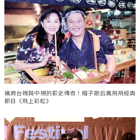
橫跨台視與中視的影史傳奇！帽子歌后鳳飛飛經典
節目《飛上彩虹》