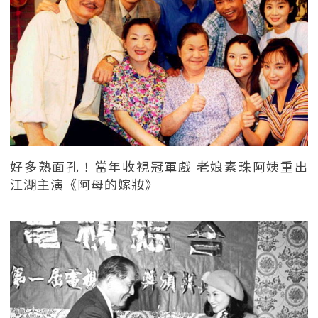
好多熟面孔！當年收視冠軍戲 老娘素珠阿姨重出
江湖主演《阿母的嫁妝》