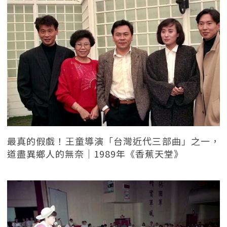
最真的假戲！王童導演「台灣近代三部曲」之一，
道盡異鄉人的無奈｜1989年《香蕉天堂》