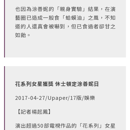
也因為涂善妮的「親身實驗」結果，在演
藝圈已造成一股食「蛤蟆油」之風，不知
道的人還真會被嚇到，但已食過者卻甘之
如飴。
花系列女星獲獎 休士頓定涂善妮日
2017-04-27/Upaper/17版/娛樂
【記者楊起鳳】
演出超過50部電視作品的「花系列」女星