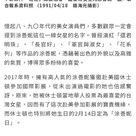
合報系資料照 （1991/04/18 楊海光攝影）
憶起八、九〇年代的美女演員們，多數觀眾一定會
提到涂善妮這位一線女星的名字。曾經演紅「還君
明珠」、「長官好」、「軍官與淑女」、「花系
列」等作品的涂善妮，憑藉著出色的外貌以及高雅
的氣質，博得眾多粉絲的喜愛。
2017年時，擁有高人氣的涂善妮獲邀赴美國休士
頓參加國際影展，從未出演過電影的她也倍感驚
訝，原來，她被休士頓當地華人投票為最喜愛的台
灣女星，因而有了這次赴美參加影展的寶貴機緣，
而休士頓也特別將她生日的2月14日定為「涂善妮
日」。