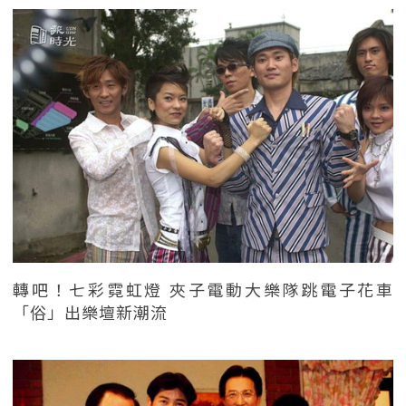
轉吧！七彩霓虹燈 夾子電動大樂隊跳電子花車
「俗」出樂壇新潮流