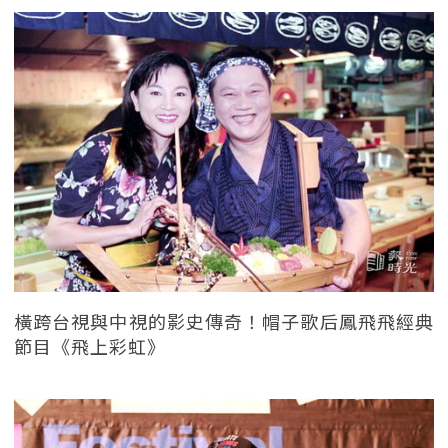
橫跨台視與中視的影史傳奇！帽子歌后鳳飛飛經典
節目《飛上彩虹》