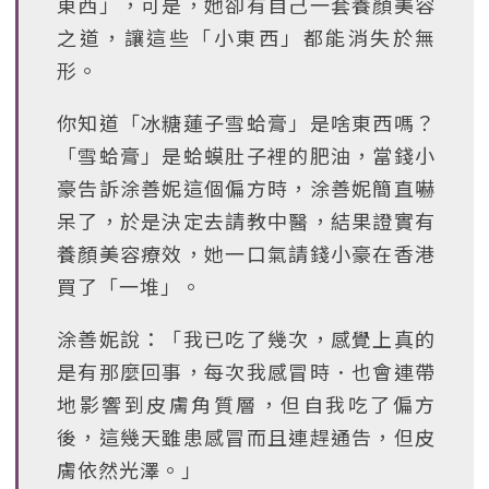
東西」，可是，她卻有自己一套養顏美容
之道，讓這些「小東西」都能消失於無
形。
你知道「冰糖蓮子雪蛤膏」是啥東西嗎？
「雪蛤膏」是蛤蟆肚子裡的肥油，當錢小
豪告訴涂善妮這個偏方時，涂善妮簡直嚇
呆了，於是決定去請教中醫，結果證實有
養顏美容療效，她一口氣請錢小豪在香港
買了「一堆」。
涂善妮說：「我已吃了幾次，感覺上真的
是有那麼回事，每次我感冒時．也會連帶
地影響到皮膚角質層，但自我吃了偏方
後，這幾天雖患感冒而且連趕通告，但皮
膚依然光澤。」