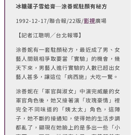
冰糖蓮子雪蛤膏─涂善妮駐顏有秘方
1992-12-17/聯合報/22版/
影視
廣場
【記者江聰明╱台北報導】
涂善妮有一套駐顏秘方，最近成了男、女
藝人間競相爭取要當「實驗」的機會，幾
天下來，男藝人進行實驗的人數已超出女
藝人甚多，讓這位「病西施」大吃一驚。
涂善妮在「軍官與淑女」中演完威嚴的女
軍官角色後，她又接著演「玫瑰豪情」裡
完全不同味道的「姨太太」角色，這陣
子，她不斷的接通知，使得她的生活步調
都亂了，顯現在她臉上的是多出一些「小