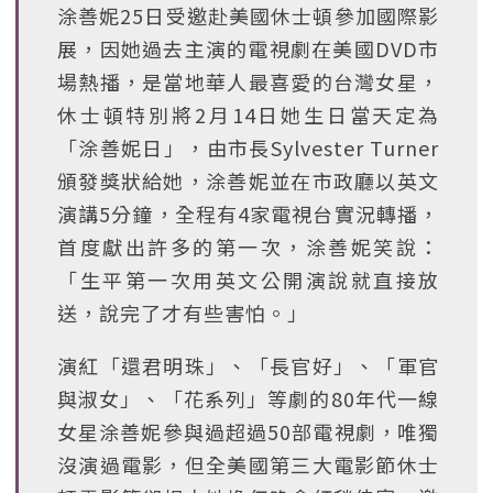
涂善妮25日受邀赴美國休士頓參加國際影
展，因她過去主演的電視劇在美國DVD市
場熱播，是當地華人最喜愛的台灣女星，
休士頓特別將2月14日她生日當天定為
「涂善妮日」，由市長Sylvester Turner
頒發獎狀給她，涂善妮並在市政廳以英文
演講5分鐘，全程有4家電視台實況轉播，
首度獻出許多的第一次，涂善妮笑說：
「生平第一次用英文公開演說就直接放
送，說完了才有些害怕。」
演紅「還君明珠」、「長官好」、「軍官
與淑女」、「花系列」等劇的80年代一線
女星涂善妮參與過超過50部電視劇，唯獨
沒演過電影，但全美國第三大電影節休士