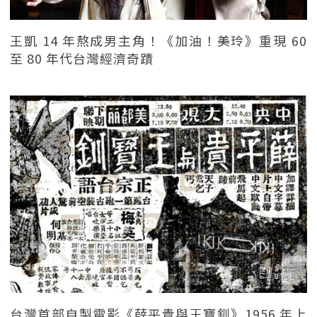
王凱 14 年熬成男主角！《加油！美玲》重現 60
至 80 年代台灣經濟奇蹟
台灣首部自製電影《薛平貴與王寶釧》1956 年上