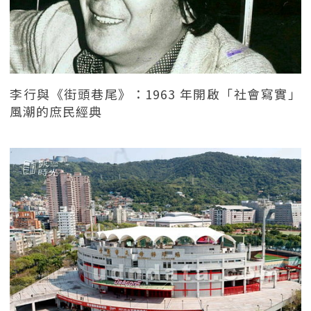
李行與《街頭巷尾》：1963 年開啟「社會寫實」
風潮的庶民經典