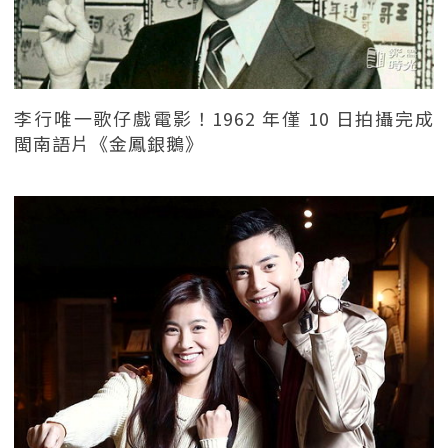
李行唯一歌仔戲電影！1962 年僅 10 日拍攝完成
閩南語片《金鳳銀鵝》