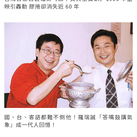
映引轟動 膠捲卻消失近 60 年
國、台、客語都難不倒他！羅瑞誠「答嘴鼓講氣
象」成一代人回憶！