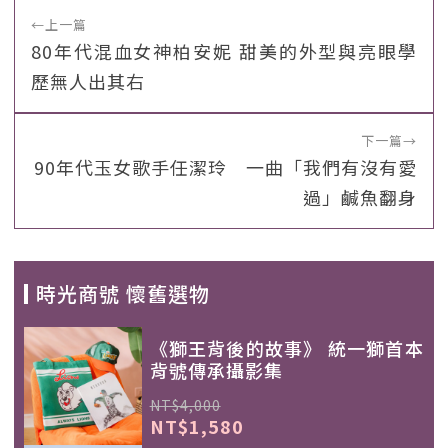
←
上一篇
80年代混血女神柏安妮 甜美的外型與亮眼學
歷無人出其右
下一篇
→
90年代玉女歌手任潔玲 一曲「我們有沒有愛
過」鹹魚翻身
時光商號 懷舊選物
《獅王背後的故事》 統一獅首本
背號傳承攝影集
NT$4,000
NT$1,580