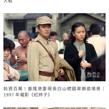
大戰
耗資百萬！基隆港重現長白山號國軍撤退場景｜
1997 年電影《紅柿子》