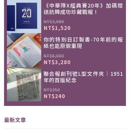
《中華隊X經典賽20年》加碼贈
送抗韓成功珍藏戰報！
NT$3,680
NT$1,520
你的特別日訂製書-70年前的報
紙也能原貌重現
NT$6,000
NT$3,280
聯合報創刊號L型文件夾｜1951
年的首版紀念
NT$350
NT$240
最新文章