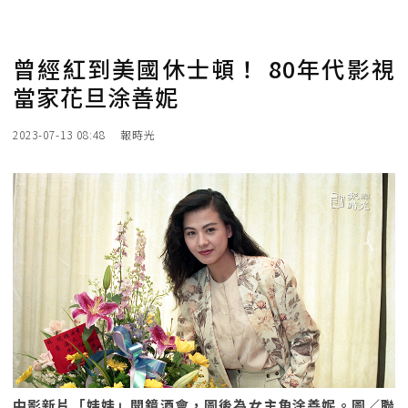
曾經紅到美國休士頓！ 80年代影視
當家花旦涂善妮
2023-07-13 08:48
報時光
中影新片「娃娃」開鏡酒會，圖後為女主角涂善妮。圖／聯