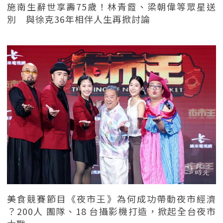
施南生辭世享壽75歲！林青霞、梁朝偉等眾星送
別 與徐克36年相伴人生再掀討論
美食競賽節目《夜市王》為何成功帶動夜市經濟
？200人 團隊、18 台攝影機打造，掀起全台夜市