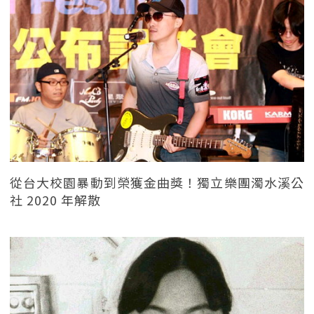
從台大校園暴動到榮獲金曲獎！獨立樂團濁水溪公
社 2020 年解散