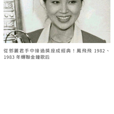
從鄧麗君手中接過獎座成經典！鳳飛飛 1982、
1983 年蟬聯金鐘歌后