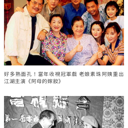
好多熟面孔！當年收視冠軍戲 老娘素珠阿姨重出
江湖主演《阿母的嫁妝》