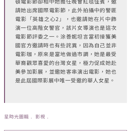
頓電影節卻相中她擔任晚會紅毯佳賓，邀
請她出席國際電影節，此外拍攝中的警匪
電影「英雄之心2」，也邀請她在片中飾
演一位高階女警官，該片女導演也是這次
電影節評委之一。涂善妮坦言當初接獲美
國官方邀請時也有些詫異，因為自己並非
電影咖，原來是當地做過市調，她是最受
華裔觀眾喜愛的台灣女星，極力促成她赴
美參加影展，並邀她客串演出電影，她也
是此屆國際影展中唯一受邀的華人女星。
星時光圖輯
﹒
影視
﹒