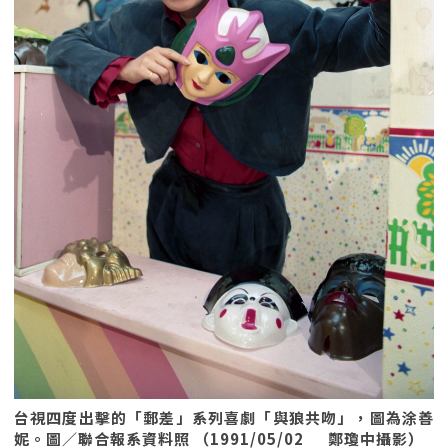
台視四度出擊的「郵差」系列喜劇「與狼共吻」，圖為涂善
妮。圖／聯合報系資料照 （1991/05/02 鄭瓊中攝影）