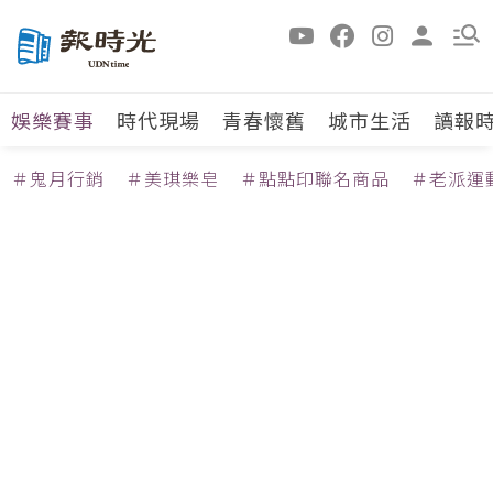
娛樂賽事
時代現場
青春懷舊
城市生活
讀報
＃鬼月行銷
＃美琪樂皂
＃點點印聯名商品
＃老派運