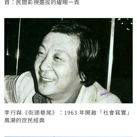
首：民間影視選拔的耀眼一頁
李行與《街頭巷尾》：1963 年開啟「社會寫實」
風潮的庶民經典