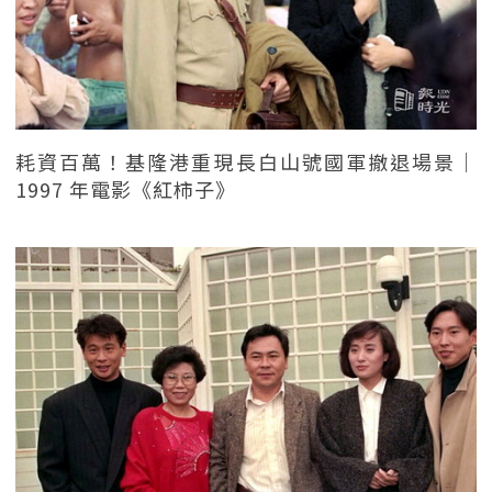
耗資百萬！基隆港重現長白山號國軍撤退場景｜
1997 年電影《紅柿子》