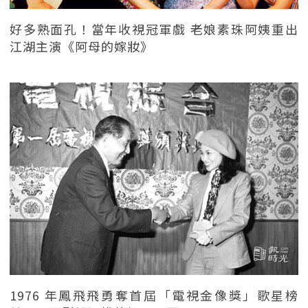
好多熟面孔！當年收視冠軍戲 老娘素珠阿姨重出
江湖主演《阿母的嫁妝》
1976 年鳳飛飛勇奪首屆「電視金像獎」歌星榜