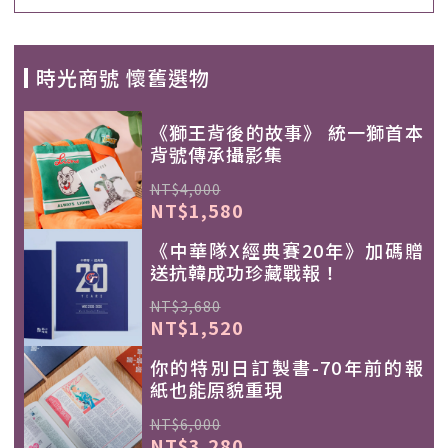
時光商號 懷舊選物
《獅王背後的故事》 統一獅首本
背號傳承攝影集
NT$4,000
NT$1,580
《中華隊X經典賽20年》加碼贈
送抗韓成功珍藏戰報！
NT$3,680
NT$1,520
你的特別日訂製書-70年前的報
紙也能原貌重現
NT$6,000
NT$3,280