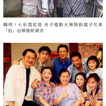
轉吧！七彩霓虹燈 夾子電動大樂隊跳電子花車
「俗」出樂壇新潮流