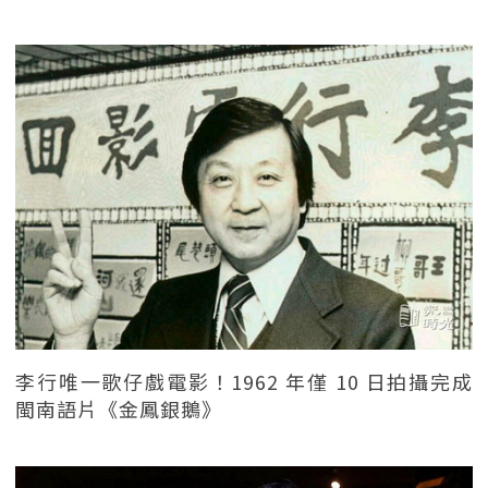
李行唯一歌仔戲電影！1962 年僅 10 日拍攝完成
閩南語片《金鳳銀鵝》