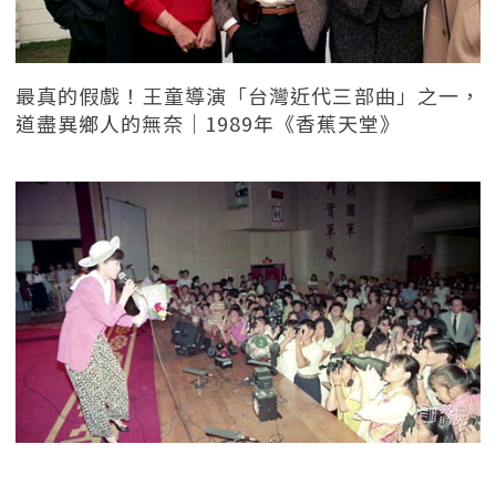
最真的假戲！王童導演「台灣近代三部曲」之一，
道盡異鄉人的無奈｜1989年《香蕉天堂》