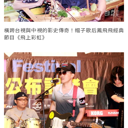
橫跨台視與中視的影史傳奇！帽子歌后鳳飛飛經典
節目《飛上彩虹》