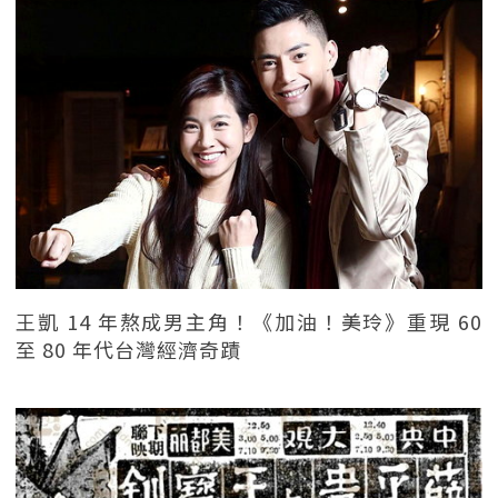
王凱 14 年熬成男主角！《加油！美玲》重現 60
至 80 年代台灣經濟奇蹟