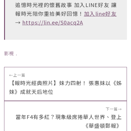
追憶時光裡的懷舊故事 加入LINE好友 讓
報時光陪你重拾美好回憶！
加入line好友
→
https://lin.ee/S0acq2A
影視
﹒
←
上一篇
【報時光經典照片】妹力四射！ 張惠妹以《姊
妹》成就天后地位
下一篇
→
當年F4有多紅？現象級席捲華人世界、登上
《華盛頓郵報》