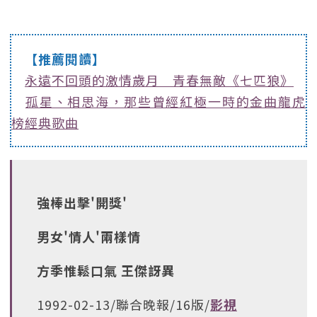
【推薦閱讀】
永遠不回頭的激情歲月 青春無敵《七匹狼》
孤星、相思海，那些曾經紅極一時的金曲龍虎
榜經典歌曲
強棒出擊'開獎'
男女'情人'兩樣情
方季惟鬆口氣 王傑訝異
1992-02-13/聯合晚報/16版/
影視