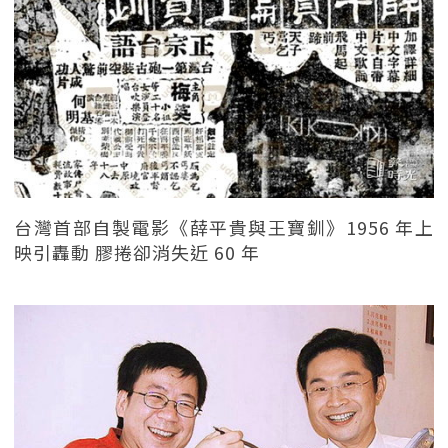
台灣首部自製電影《薛平貴與王寶釧》1956 年上
映引轟動 膠捲卻消失近 60 年