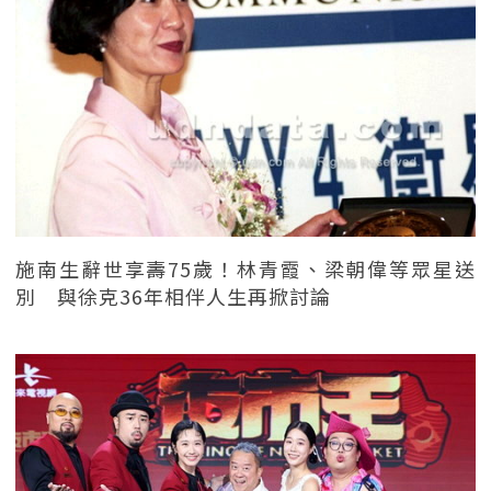
施南生辭世享壽75歲！林青霞、梁朝偉等眾星送
別 與徐克36年相伴人生再掀討論