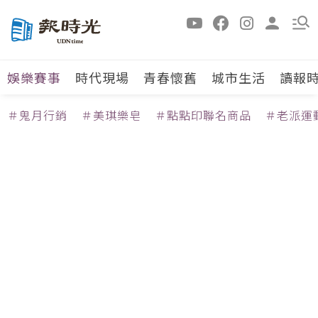
娛樂賽事
時代現場
青春懷舊
城市生活
讀報
＃鬼月行銷
＃美琪樂皂
＃點點印聯名商品
＃老派運