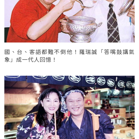
國、台、客語都難不倒他！羅瑞誠「答嘴鼓講氣
象」成一代人回憶！