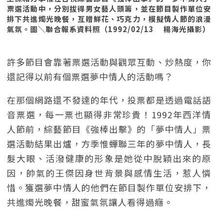
票選活動中，分別拔得男女藝人頭籌，並在節目製作單位安
排下共進燭光晚餐，互贈鮮花、巧克力，模擬情人節的浪漫
氣氛。圖＼聯合報系資料照（1992/02/13 楊海光攝影）
許多節目會靠著票選活動與觀眾互動、炒熱度，你
還記得以前有個票選夢中情人的活動嗎？
在那個網路還不發達的年代，投票都是透過電話語
音票選，每一票也顯得非常珍貴！1992年西洋情
人節前，綜藝節目《強棒出擊》的「夢中情人」票
選活動結果出爐，方季惟蟬聯三年的夢中情人，長
髮大眼、活潑健康的形象是她從中脫穎出來的原
因，帥氣的王傑因身世背景與感情生活，惹人憐
惜。獲選夢中情人的他們在節目製作單位安排下，
共進燭光晚餐，甜蜜氣氛讓人看得過癮。