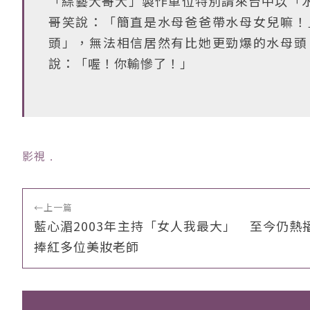
「綜藝大哥大」製作單位特別請來台中以「
哥笑說：「簡直是水母爸爸帶水母女兒嘛！
頭」，無法相信居然有比她更勁爆的水母頭
說：「喔！你輸慘了！」
影視
﹒
←
上一篇
藍心湄2003年主持「女人我最大」 至今仍熱
捧紅多位美妝老師