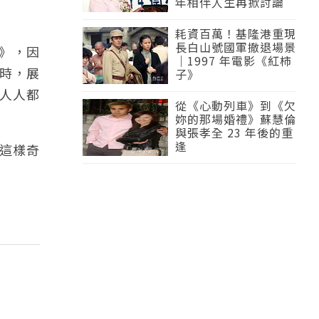
年相伴人生再掀討論
耗資百萬！基隆港重現
長白山號國軍撤退場景
昧》，因
｜1997 年電影《紅柿
輯時，展
子》
人人都
從《心動列車》到《欠
妳的那場婚禮》蘇慧倫
與張孝全 23 年後的重
逢
這樣奇