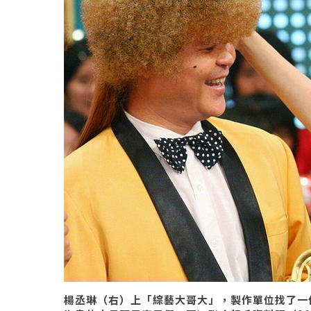
楊丞琳（右）上「綜藝大哥大」，製作單位找了一