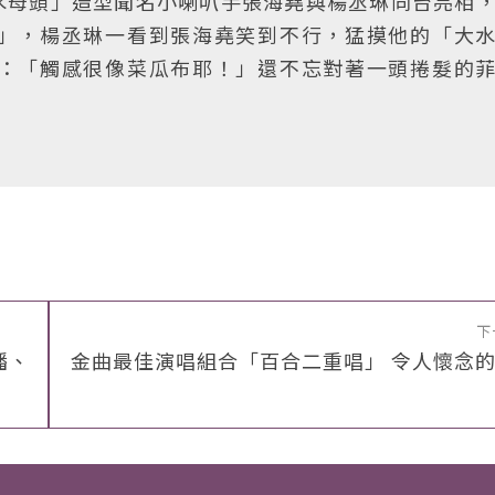
水母頭」造型聞名小喇叭手張海堯與楊丞琳同台亮相
」，楊丞琳一看到張海堯笑到不行，猛摸他的「大
：「觸感很像菜瓜布耶！」還不忘對著一頭捲髮的
下
播、
金曲最佳演唱組合「百合二重唱」 令人懷念