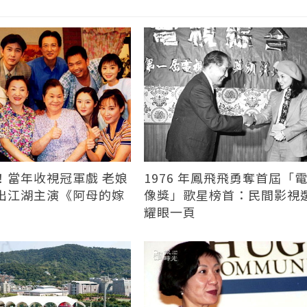
！當年收視冠軍戲 老娘
1976 年鳳飛飛勇奪首屆「
出江湖主演《阿母的嫁
像獎」歌星榜首：民間影視
耀眼一頁