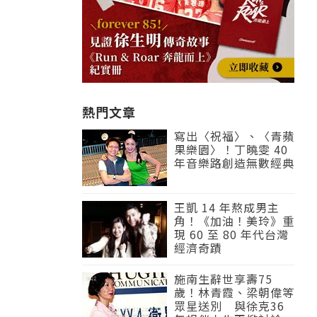
熱門文章
寫出〈祝福〉、〈青蘋
果樂園〉！丁曉雯 40
年音樂路創造無數經典
王凱 14 年熬成男主
角！《加油！美玲》重
現 60 至 80 年代台灣
經濟奇蹟
施南生辭世享壽75
歲！林青霞、梁朝偉等
眾星送別 與徐克36