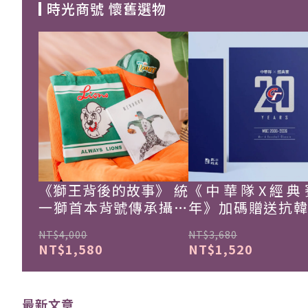
時光商號 懷舊選物
《獅王背後的故事》 統
《中華隊X經典
一獅首本背號傳承攝影
年》加碼贈送抗
集
珍藏戰報！
NT$4,000
NT$3,680
NT$1,580
NT$1,520
最新文章