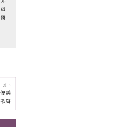
，菲
水母
菲哥
一篇
→
的優美
歌聲