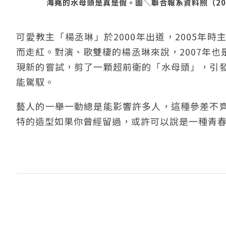
海堯的水母頭是真是假。圖＼聯合報系資料照（200
可愛教主「楊丞琳」於2000年出道，2005年
而走紅。對演、歌雙棲的楊丞琳來說，2007年
現新的嘗試，剪了一顆超前衛的「水母頭」，引
能駕馭。
藝人的一舉一動總是能影響許多人，這種參差不
特的造型如果你曾經留過，或許可以說是一種青