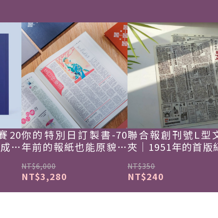
賽20
你的特別日訂製書-70
聯合報創刊號L型
韓成功
年前的報紙也能原貌重
夾｜1951年的首版
現
NT$6,000
NT$350
NT$3,280
NT$240