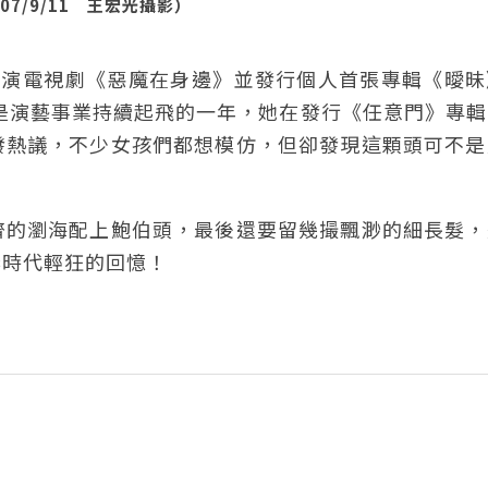
7/9/11 王宏光攝影）
時主演電視劇《惡魔在身邊》並發行個人首張專輯《曖
也是演藝事業持續起飛的一年，她在發行《任意門》專
發熱議，不少女孩們都想模仿，但卻發現這顆頭可不是
齊的瀏海配上鮑伯頭，最後還要留幾撮飄渺的細長髮，
春時代輕狂的回憶！