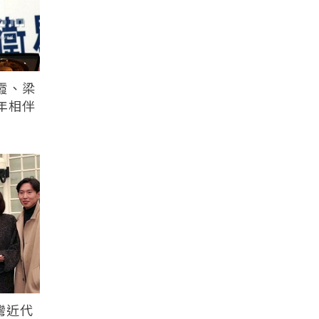
霞、梁
年相伴
灣近代