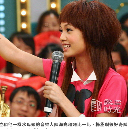
位和他一樣水母頭的音樂人陳海堯和她比一比，楊丞琳很好奇陳