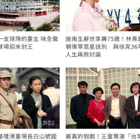
一支球隊的重生 味全龍
施南生辭世享壽75歲！林青
球場迎來封王
朝偉等眾星送別 與徐克36
人生再掀討論
基隆港重現長白山號國
最真的假戲！王童導演「台