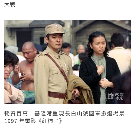
大戰
耗資百萬！基隆港重現長白山號國軍撤退場景｜
1997 年電影《紅柿子》