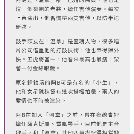
這一個樂團的老將，擔任吉他演奏。每次
上台演出，他習慣帶兩支吉他，以防半途
斷弦。
鼓手陳友在「溫拿」是靈魂人物，很多唱
片公司借重他的打鼓技術，他也樂得賺外
快。五虎將當中，他看來最高也最瘦，架
著一付金絲眼鏡。
原名鍾鎮濤的阿B可是有名的「小生」，
他和女星陳秋霞有幾次搭檔拍戲，兩人的
愛情也不時被渲染。
阿B在加入「溫拿」之前，曾在夜總會裡
擔任薩克斯風、電風琴手，目前他是主音
歌手，和「溫拿」其他四員搭配得相當融