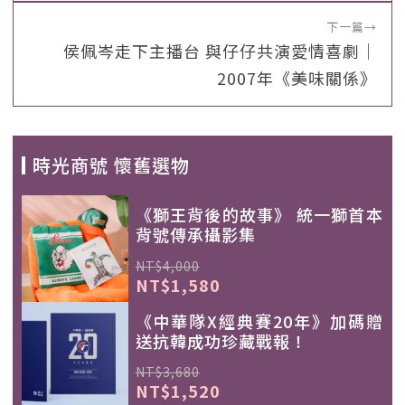
下一篇
→
侯佩岑走下主播台 與仔仔共演愛情喜劇｜
2007年《美味關係》
時光商號 懷舊選物
《獅王背後的故事》 統一獅首本
背號傳承攝影集
NT$4,000
NT$1,580
《中華隊X經典賽20年》加碼贈
送抗韓成功珍藏戰報！
NT$3,680
NT$1,520