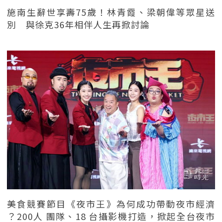
施南生辭世享壽75歲！林青霞、梁朝偉等眾星送
別 與徐克36年相伴人生再掀討論
美食競賽節目《夜市王》為何成功帶動夜市經濟
？200人 團隊、18 台攝影機打造，掀起全台夜市