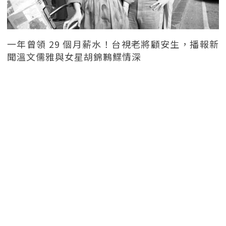
一年曾領 29 個月薪水！台視老將顧安生，播報新
聞溫文儒雅與女星胡錦鶼鰈情深