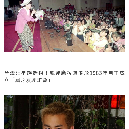
台灣追星族始祖！鳳迷應援鳳飛飛1983年自主成
立「鳳之友聯誼會」