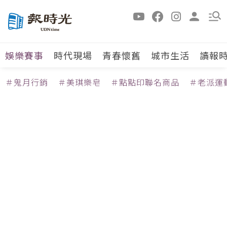
娛樂賽事
時代現場
青春懷舊
城市生活
讀報
＃鬼月行銷
＃美琪樂皂
＃點點印聯名商品
＃老派運