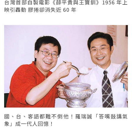
台灣首部自製電影《薛平貴與王寶釧》1956 年上
映引轟動 膠捲卻消失近 60 年
國、台、客語都難不倒他！羅瑞誠「答嘴鼓講氣
象」成一代人回憶！