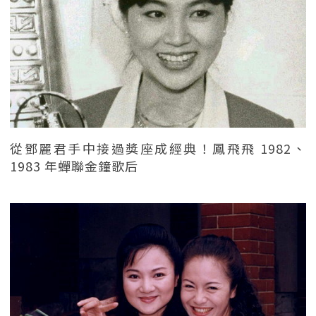
從鄧麗君手中接過獎座成經典！鳳飛飛 1982、
1983 年蟬聯金鐘歌后