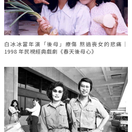
白冰冰當年演「後母」療傷 熬過喪女的悲痛｜
1998 年民視經典戲劇《春天後母心》