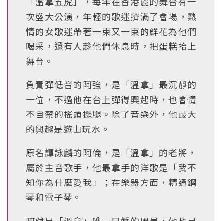
「溫拿五虎」，每年在香港麗的舞台有一
次盛大公演，年輕的歌迷擠滿了會場，熱
情的女歌迷帶著一束又一束的鮮花為他們
喝采，還有人趁他們休息時，把蛋糕抬上
舞台。
負責彈低音的阿強，是「溫拿」最沉靜的
一位，不過他在台上彈得興起時，也會情
不自禁的搖頭擺腿。除了音樂外，他最大
的興趣是遊山玩水。
原名譚詠麟的阿倫，是「溫拿」的老將，
屬於主音歌手，他最拿手的洋歌是「我不
知你為什麼愛我」；在樂器方面，精通鋼
琴和電子琴。
阿健是「溫拿」唯一已婚的團員，他也是