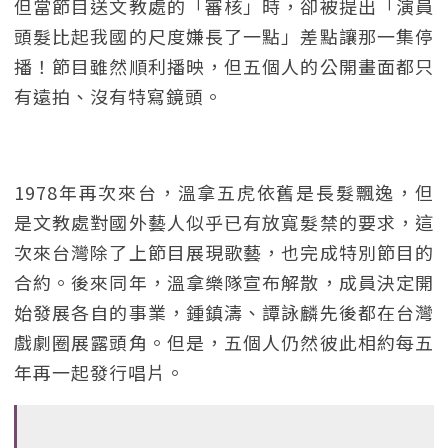
但當節目送文教處的「審核」時，卻被提出「演員
頭髮比起我國的尺度嫌長了一點」差點讓那一集停
播！節目雖然順利播映，但五個人的公開畫面都只
有遠拍、沒有特寫鏡頭。
1978年再次來台，溫拿五虎依舊是長髮飄逸，但
是文教處對國外藝人似乎已有放寬髮禁的要求，這
次來台灣除了上節目展現歌藝，也完成特別節目的
合約。後來同年，溫拿樂隊宣布解散，成員決定開
始發展各自的事業，鍾鎮濤、譚詠麟先後都在台灣
戲劇圈展露頭角。但是，五個人仍然彼此相約每五
年再一起發行唱片。