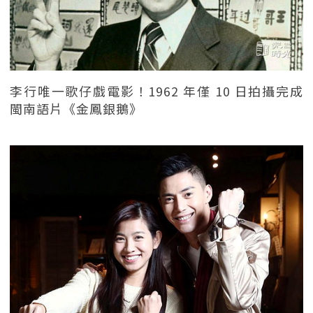
李行唯一歌仔戲電影！1962 年僅 10 日拍攝完成
閩南語片《金鳳銀鵝》