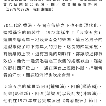
廿六日來台北表演。圖／聯合報系資料照
（1978/03/26 程川康攝影）
70年代的香港，在固守傳統之下也不斷現代化，
這樣衝突的環境中，1973年誕生了「溫拿五虎」
這個風靡兩岸三地及東南亞的樂團，這五名男子的
造型象徵了時下青年人的打扮，略長的帥氣頭髮，
有腰身的上衣，還有直挺的喇叭褲，都讓歌迷仰慕
效仿。他們一邊演唱著震耳欲聾的搖滾歌曲、輕鬆
的鄉村西洋歌曲，一邊在舞台上搖頭抖腳、揮灑青
春的汗水，而這股流行也吹來台灣。
溫拿五虎的成員為阿B(鍾鎮濤)、阿倫(譚詠麟)、
阿健(彭健新)、阿強(葉智強)以及阿友(陳志濤)。
他們在1977年來台完成演出《青春旋律》節目，