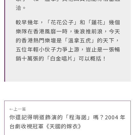
洽。
較早幾年，「花花公子」和「蓮花」幾個
樂隊在香港風靡一時，後浪推前浪，今天
的香港熱門樂壇是「溫拿五虎」的天下，
五位年輕小伙子力爭上游，豈止是一張暢
銷十萬張的「白金唱片」可以概括！
←
上一篇
你還記得明道飾演的「程海諾」嗎？2004 年
台劇收視冠軍《天國的嫁衣》