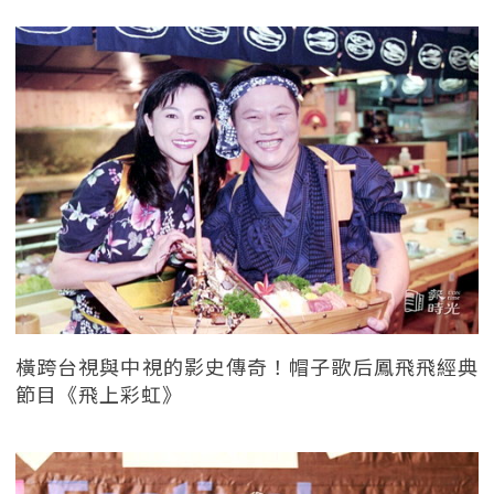
橫跨台視與中視的影史傳奇！帽子歌后鳳飛飛經典
節目《飛上彩虹》